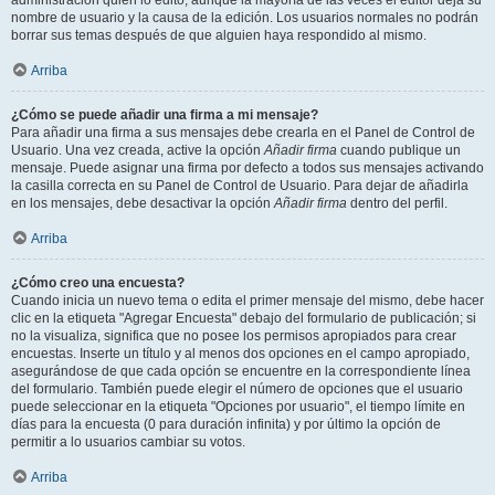
administración quién lo editó, aunque la mayoría de las veces el editor deja su
nombre de usuario y la causa de la edición. Los usuarios normales no podrán
borrar sus temas después de que alguien haya respondido al mismo.
Arriba
¿Cómo se puede añadir una firma a mi mensaje?
Para añadir una firma a sus mensajes debe crearla en el Panel de Control de
Usuario. Una vez creada, active la opción
Añadir firma
cuando publique un
mensaje. Puede asignar una firma por defecto a todos sus mensajes activando
la casilla correcta en su Panel de Control de Usuario. Para dejar de añadirla
en los mensajes, debe desactivar la opción
Añadir firma
dentro del perfil.
Arriba
¿Cómo creo una encuesta?
Cuando inicia un nuevo tema o edita el primer mensaje del mismo, debe hacer
clic en la etiqueta "Agregar Encuesta" debajo del formulario de publicación; si
no la visualiza, significa que no posee los permisos apropiados para crear
encuestas. Inserte un título y al menos dos opciones en el campo apropiado,
asegurándose de que cada opción se encuentre en la correspondiente línea
del formulario. También puede elegir el número de opciones que el usuario
puede seleccionar en la etiqueta "Opciones por usuario", el tiempo límite en
días para la encuesta (0 para duración infinita) y por último la opción de
permitir a lo usuarios cambiar su votos.
Arriba