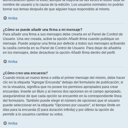
administración quién lo editó, aunque la mayoría de las veces el editor deja su
nombre de usuario y la causa de la edición. Los usuarios normales no podrán
borrar sus temas después de que alguien haya respondido al mismo.
Arriba
¿Cómo se puede añadir una firma a mi mensaje?
Para añadir una firma a sus mensajes debe crearla en el Panel de Control de
Usuario. Una vez creada, active la opción
Añadir firma
cuando publique un
mensaje. Puede asignar una firma por defecto a todos sus mensajes activando
la casilla correcta en su Panel de Control de Usuario. Para dejar de añadirla
en los mensajes, debe desactivar la opción
Añadir firma
dentro del perfil.
Arriba
¿Cómo creo una encuesta?
Cuando inicia un nuevo tema o edita el primer mensaje del mismo, debe hacer
clic en la etiqueta "Agregar Encuesta" debajo del formulario de publicación; si
no la visualiza, significa que no posee los permisos apropiados para crear
encuestas. Inserte un título y al menos dos opciones en el campo apropiado,
asegurándose de que cada opción se encuentre en la correspondiente línea
del formulario. También puede elegir el número de opciones que el usuario
puede seleccionar en la etiqueta "Opciones por usuario", el tiempo límite en
días para la encuesta (0 para duración infinita) y por último la opción de
permitir a lo usuarios cambiar su votos.
Arriba