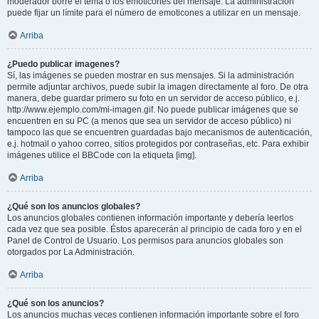
moderador borre el tema o los emoticones del mensaje. La administración
puede fijar un límite para el número de emoticones a utilizar en un mensaje.
Arriba
¿Puedo publicar imagenes?
Sí, las imágenes se pueden mostrar en sus mensajes. Si la administración
permite adjuntar archivos, puede subir la imagen directamente al foro. De otra
manera, debe guardar primero su foto en un servidor de acceso público, e.j.
http://www.ejemplo.com/mi-imagen.gif. No puede publicar imágenes que se
encuentren en su PC (a menos que sea un servidor de acceso público) ni
tampoco las que se encuentren guardadas bajo mecanismos de autenticación,
e.j. hotmail o yahoo correo, sitios protegidos por contraseñas, etc. Para exhibir
imágenes utilice el BBCode con la etiqueta [img].
Arriba
¿Qué son los anuncios globales?
Los anuncios globales contienen información importante y debería leerlos
cada vez que sea posible. Éstos aparecerán al principio de cada foro y en el
Panel de Control de Usuario. Los permisos para anuncios globales son
otorgados por La Administración.
Arriba
¿Qué son los anuncios?
Los anuncios muchas veces contienen información importante sobre el foro