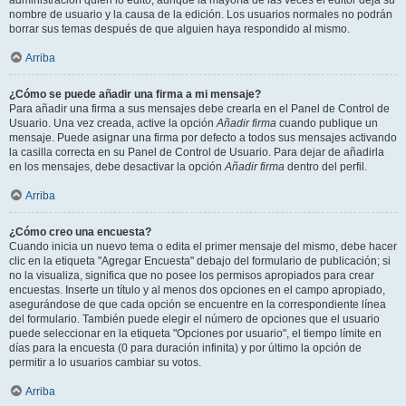
administración quién lo editó, aunque la mayoría de las veces el editor deja su
nombre de usuario y la causa de la edición. Los usuarios normales no podrán
borrar sus temas después de que alguien haya respondido al mismo.
Arriba
¿Cómo se puede añadir una firma a mi mensaje?
Para añadir una firma a sus mensajes debe crearla en el Panel de Control de
Usuario. Una vez creada, active la opción
Añadir firma
cuando publique un
mensaje. Puede asignar una firma por defecto a todos sus mensajes activando
la casilla correcta en su Panel de Control de Usuario. Para dejar de añadirla
en los mensajes, debe desactivar la opción
Añadir firma
dentro del perfil.
Arriba
¿Cómo creo una encuesta?
Cuando inicia un nuevo tema o edita el primer mensaje del mismo, debe hacer
clic en la etiqueta "Agregar Encuesta" debajo del formulario de publicación; si
no la visualiza, significa que no posee los permisos apropiados para crear
encuestas. Inserte un título y al menos dos opciones en el campo apropiado,
asegurándose de que cada opción se encuentre en la correspondiente línea
del formulario. También puede elegir el número de opciones que el usuario
puede seleccionar en la etiqueta "Opciones por usuario", el tiempo límite en
días para la encuesta (0 para duración infinita) y por último la opción de
permitir a lo usuarios cambiar su votos.
Arriba