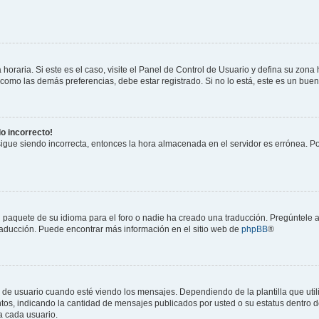
horaria. Si este es el caso, visite el Panel de Control de Usuario y defina su zona
 como las demás preferencias, debe estar registrado. Si no lo está, este es un bu
do incorrecto!
 sigue siendo incorrecta, entonces la hora almacenada en el servidor es errónea. P
 paquete de su idioma para el foro o nadie ha creado una traducción. Pregúntele a
 traducción. Puede encontrar más información en el sitio web de
phpBB
®
suario cuando esté viendo los mensajes. Dependiendo de la plantilla que utilice
ntos, indicando la cantidad de mensajes publicados por usted o su estatus dentro
a cada usuario.