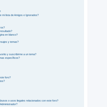
?
e mi lista de Amigos e Ignorados?
ros?
resultado?
ina en blanco?
nsajes y temas?
vorito y suscribirme a un tema?
emas específicos?
ste foro?
tos?
busos o usos ilegales relacionados con este foro?
Administrador?