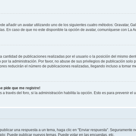
ede añadir un avatar utilizando uno de los siguientes cuatro métodos: Gravatar, Ga
s. En caso de que no este disponible la opción de avatar, comuníquese con La Ad
cantidad de publicaciones realizadas por el usuario o la posición del mismo dentr
r la administración. Por favor, no abuse de sus privilegios de publicación solo p
ores reducirán el número de publicaciones realizadas, llegando incluso a tomar me
me pide que me registre!
 a través del foro, si la administración habilita la opción. Esto es para prevenir e
publicar una respuesta a un tema, haga clic en "Enviar respuesta". Seguramente ne
mplo: Puede publicar nuevos temas, Puede votar en las encuestas, etc.