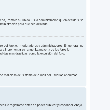
lería, Remoto o Subida. Es la administración quien decide si se
ministración para que sea activada.
o del foro, e.j. moderadores y administradores. En general, no
ara incrementar su rango. La mayoría de los foros lo
didas mas drásticas, como la expulsión del foro.
l uso malicioso del sistema de e-mail por usuarios anónimos.
cesite registrarse antes de poder publicar y responder. Abajo