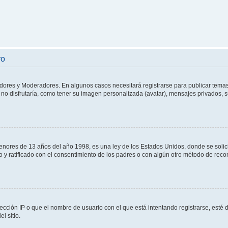
ro
adores y Moderadores. En algunos casos necesitará registrarse para publicar temas
no disfrutaría, como tener su imagen personalizada (avatar), mensajes privados, s
res de 13 años del año 1998, es una ley de los Estados Unidos, donde se solicita 
to y ratificado con el consentimiento de los padres o con algún otro método de rec
ección IP o que el nombre de usuario con el que está intentando registrarse, esté 
l sitio.