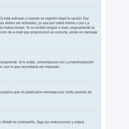
O) está activado y cuando se registró eligió la opción
Soy
tas deben ser activadas, ya sea por usted mismo o por La
 las instrucciones. Si no recibió ningún e-mail, seguramente la
rección de e-mail que proporcionó es correcta, envíe un mensaje
rrectamente. Si lo están, comuníquese con La Administración
n, por lo que necesitaría ser reparado.
usuarios que no publicaron mensajes por cierto periodo de
en
Olvidé mi contraseña
. Siga las instrucciones y estará