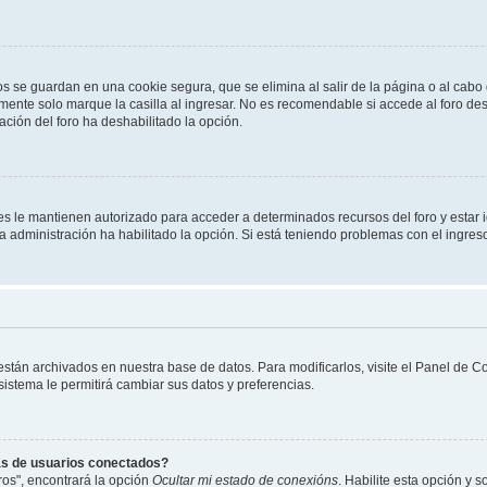
os se guardan en una cookie segura, que se elimina al salir de la página o al cab
ente solo marque la casilla al ingresar. No es recomendable si accede al foro des
tración del foro ha deshabilitado la opción.
les le mantienen autorizado para acceder a determinados recursos del foro y estar
 la administración ha habilitado la opción. Si está teniendo problemas con el ingres
 están archivados en nuestra base de datos. Para modificarlos, visite el Panel de 
 sistema le permitirá cambiar sus datos y preferencias.
as de usuarios conectados?
os", encontrará la opción
Ocultar mi estado de conexións
. Habilite esta opción y 