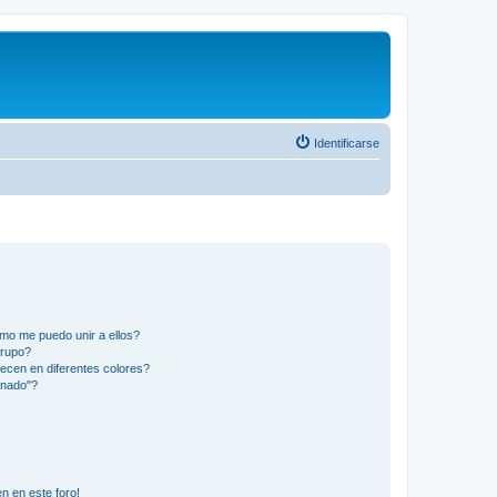
Identificarse
mo me puedo unir a ellos?
Grupo?
ecen en diferentes colores?
inado"?
n en este foro!