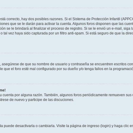
stá correcto, hay dos posibles razones. Si el Sistema de Protección Infantil (APPC
iones que se le darán para activar la cuenta. Algunos foros disponen que las cuen
ón se le brindará al finalizar el proceso de registro. Si se le envió un e-mail, siga
o tal vez haya sido capturada por un filtro anti-spam. Si está seguro de que la di
o, asegúrese de que su nombre de usuario y contraseña se encuentren escritos co
 que el foro esté mal configurado por su dueño y/o tenga fallos en la programació
rme!
su cuenta por alguna razón. También, algunos foros periódicamente remueven sus 
strese de nuevo y participe de las discuciones.
 puede desactivarla o cambiarla. Visite la página de ingreso (login) y haga clic 