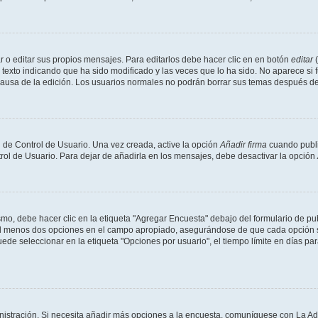
 o editar sus propios mensajes. Para editarlos debe hacer clic en en botón
editar
(
texto indicando que ha sido modificado y las veces que lo ha sido. No aparece si 
a causa de la edición. Los usuarios normales no podrán borrar sus temas después 
 de Control de Usuario. Una vez creada, active la opción
Añadir firma
cuando publi
trol de Usuario. Para dejar de añadirla en los mensajes, debe desactivar la opción
o, debe hacer clic en la etiqueta "Agregar Encuesta" debajo del formulario de publi
 al menos dos opciones en el campo apropiado, asegurándose de que cada opción se
 seleccionar en la etiqueta "Opciones por usuario", el tiempo límite en días para 
inistración. Si necesita añadir más opciones a la encuesta, comuníquese con La Ad