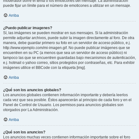
moderador borre el tema o los emoticones del mensaje. La administración
puede fijar un límite para el número de emoticones a utilizar en un mensaje.
Arriba
¿Puedo publicar imagenes?
Sí, las imágenes se pueden mostrar en sus mensajes. Si la administración
permite adjuntar archivos, puede subir la imagen directamente al foro. De otra
manera, debe guardar primero su foto en un servidor de acceso público, e.j.
http://www.ejemplo.com/mi-imagen.gif. No puede publicar imágenes que se
encuentren en su PC (a menos que sea un servidor de acceso público) ni
tampoco las que se encuentren guardadas bajo mecanismos de autenticación,
e.j. hotmail o yahoo correo, sitios protegidos por contraseñas, etc. Para exhibir
imágenes utilice el BBCode con la etiqueta [img].
Arriba
¿Qué son los anuncios globales?
Los anuncios globales contienen información importante y debería leerlos
cada vez que sea posible. Éstos aparecerán al principio de cada foro y en el
Panel de Control de Usuario. Los permisos para anuncios globales son
otorgados por La Administración.
Arriba
¿Qué son los anuncios?
Los anuncios muchas veces contienen información importante sobre el foro