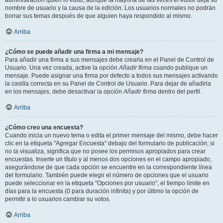
administración quién lo editó, aunque la mayoría de las veces el editor deja su
nombre de usuario y la causa de la edición. Los usuarios normales no podrán
borrar sus temas después de que alguien haya respondido al mismo.
Arriba
¿Cómo se puede añadir una firma a mi mensaje?
Para añadir una firma a sus mensajes debe crearla en el Panel de Control de
Usuario. Una vez creada, active la opción
Añadir firma
cuando publique un
mensaje. Puede asignar una firma por defecto a todos sus mensajes activando
la casilla correcta en su Panel de Control de Usuario. Para dejar de añadirla
en los mensajes, debe desactivar la opción
Añadir firma
dentro del perfil.
Arriba
¿Cómo creo una encuesta?
Cuando inicia un nuevo tema o edita el primer mensaje del mismo, debe hacer
clic en la etiqueta "Agregar Encuesta" debajo del formulario de publicación; si
no la visualiza, significa que no posee los permisos apropiados para crear
encuestas. Inserte un título y al menos dos opciones en el campo apropiado,
asegurándose de que cada opción se encuentre en la correspondiente línea
del formulario. También puede elegir el número de opciones que el usuario
puede seleccionar en la etiqueta "Opciones por usuario", el tiempo límite en
días para la encuesta (0 para duración infinita) y por último la opción de
permitir a lo usuarios cambiar su votos.
Arriba