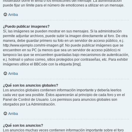
moderador borre el tema o los emoticones del mensaje. La administración
puede fijar un límite para el número de emoticones a utilizar en un mensaje.
Arriba
¿Puedo publicar imagenes?
Sí, las imágenes se pueden mostrar en sus mensajes. Si la administración
permite adjuntar archivos, puede subir la imagen directamente al foro. De otra
manera, debe guardar primero su foto en un servidor de acceso público, e.j.
http://www.ejemplo.com/mi-imagen.gif. No puede publicar imágenes que se
encuentren en su PC (a menos que sea un servidor de acceso público) ni
tampoco las que se encuentren guardadas bajo mecanismos de autenticación,
e.j. hotmail o yahoo correo, sitios protegidos por contraseñas, etc. Para exhibir
imágenes utilice el BBCode con la etiqueta [img].
Arriba
¿Qué son los anuncios globales?
Los anuncios globales contienen información importante y debería leerlos
cada vez que sea posible. Éstos aparecerán al principio de cada foro y en el
Panel de Control de Usuario. Los permisos para anuncios globales son
otorgados por La Administración.
Arriba
¿Qué son los anuncios?
Los anuncios muchas veces contienen información importante sobre el foro