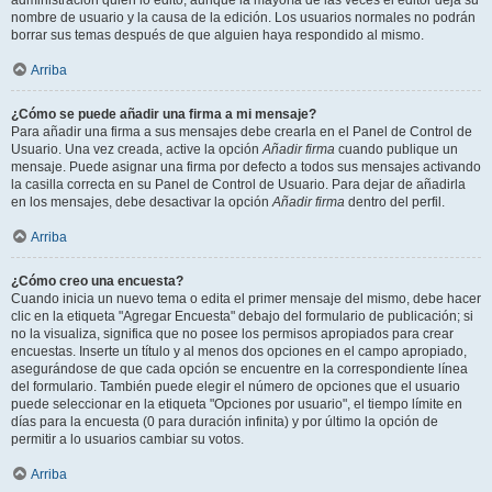
administración quién lo editó, aunque la mayoría de las veces el editor deja su
nombre de usuario y la causa de la edición. Los usuarios normales no podrán
borrar sus temas después de que alguien haya respondido al mismo.
Arriba
¿Cómo se puede añadir una firma a mi mensaje?
Para añadir una firma a sus mensajes debe crearla en el Panel de Control de
Usuario. Una vez creada, active la opción
Añadir firma
cuando publique un
mensaje. Puede asignar una firma por defecto a todos sus mensajes activando
la casilla correcta en su Panel de Control de Usuario. Para dejar de añadirla
en los mensajes, debe desactivar la opción
Añadir firma
dentro del perfil.
Arriba
¿Cómo creo una encuesta?
Cuando inicia un nuevo tema o edita el primer mensaje del mismo, debe hacer
clic en la etiqueta "Agregar Encuesta" debajo del formulario de publicación; si
no la visualiza, significa que no posee los permisos apropiados para crear
encuestas. Inserte un título y al menos dos opciones en el campo apropiado,
asegurándose de que cada opción se encuentre en la correspondiente línea
del formulario. También puede elegir el número de opciones que el usuario
puede seleccionar en la etiqueta "Opciones por usuario", el tiempo límite en
días para la encuesta (0 para duración infinita) y por último la opción de
permitir a lo usuarios cambiar su votos.
Arriba