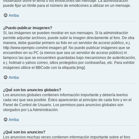
moderador borre el tema o los emoticones del mensaje. La administración
puede fijar un límite para el número de emoticones a utilizar en un mensaje.
Arriba
¿Puedo publicar imagenes?
Sí, las imágenes se pueden mostrar en sus mensajes. Si la administración
permite adjuntar archivos, puede subir la imagen directamente al foro. De otra
manera, debe guardar primero su foto en un servidor de acceso público, e.j.
http://www.ejemplo.com/mi-imagen.gif. No puede publicar imágenes que se
encuentren en su PC (a menos que sea un servidor de acceso público) ni
tampoco las que se encuentren guardadas bajo mecanismos de autenticación,
e.j. hotmail o yahoo correo, sitios protegidos por contraseñas, etc. Para exhibir
imágenes utilice el BBCode con la etiqueta [img].
Arriba
¿Qué son los anuncios globales?
Los anuncios globales contienen información importante y debería leerlos
cada vez que sea posible. Éstos aparecerán al principio de cada foro y en el
Panel de Control de Usuario. Los permisos para anuncios globales son
otorgados por La Administración.
Arriba
¿Qué son los anuncios?
Los anuncios muchas veces contienen información importante sobre el foro