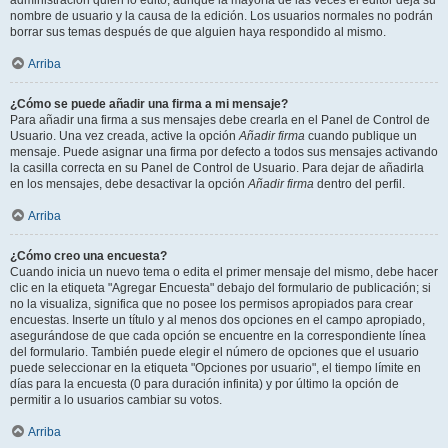
administración quién lo editó, aunque la mayoría de las veces el editor deja su
nombre de usuario y la causa de la edición. Los usuarios normales no podrán
borrar sus temas después de que alguien haya respondido al mismo.
Arriba
¿Cómo se puede añadir una firma a mi mensaje?
Para añadir una firma a sus mensajes debe crearla en el Panel de Control de
Usuario. Una vez creada, active la opción
Añadir firma
cuando publique un
mensaje. Puede asignar una firma por defecto a todos sus mensajes activando
la casilla correcta en su Panel de Control de Usuario. Para dejar de añadirla
en los mensajes, debe desactivar la opción
Añadir firma
dentro del perfil.
Arriba
¿Cómo creo una encuesta?
Cuando inicia un nuevo tema o edita el primer mensaje del mismo, debe hacer
clic en la etiqueta "Agregar Encuesta" debajo del formulario de publicación; si
no la visualiza, significa que no posee los permisos apropiados para crear
encuestas. Inserte un título y al menos dos opciones en el campo apropiado,
asegurándose de que cada opción se encuentre en la correspondiente línea
del formulario. También puede elegir el número de opciones que el usuario
puede seleccionar en la etiqueta "Opciones por usuario", el tiempo límite en
días para la encuesta (0 para duración infinita) y por último la opción de
permitir a lo usuarios cambiar su votos.
Arriba