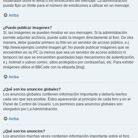
moderador borre el tema o los emoticones del mensaje. La administración
puede fijar un límite para el número de emoticones a utilizar en un mensaje.
Arriba
¿Puedo publicar imagenes?
Sí, las imágenes se pueden mostrar en sus mensajes. Si la administración
permite adjuntar archivos, puede subir la imagen directamente al foro. De otra
manera, debe guardar primero su foto en un servidor de acceso público, e.j.
http://www.ejemplo.com/mi-imagen.gif. No puede publicar imágenes que se
encuentren en su PC (a menos que sea un servidor de acceso público) ni
tampoco las que se encuentren guardadas bajo mecanismos de autenticación,
e.j. hotmail o yahoo correo, sitios protegidos por contraseñas, etc. Para exhibir
imágenes utilice el BBCode con la etiqueta [img].
Arriba
¿Qué son los anuncios globales?
Los anuncios globales contienen información importante y debería leerlos
cada vez que sea posible. Éstos aparecerán al principio de cada foro y en el
Panel de Control de Usuario. Los permisos para anuncios globales son
otorgados por La Administración.
Arriba
¿Qué son los anuncios?
Los anuncios muchas veces contienen información importante sobre el foro