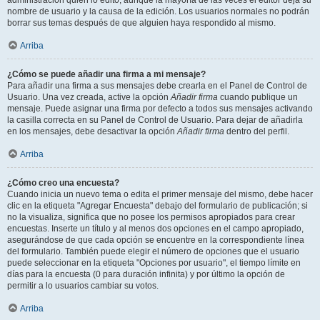
administración quién lo editó, aunque la mayoría de las veces el editor deja su
nombre de usuario y la causa de la edición. Los usuarios normales no podrán
borrar sus temas después de que alguien haya respondido al mismo.
Arriba
¿Cómo se puede añadir una firma a mi mensaje?
Para añadir una firma a sus mensajes debe crearla en el Panel de Control de
Usuario. Una vez creada, active la opción
Añadir firma
cuando publique un
mensaje. Puede asignar una firma por defecto a todos sus mensajes activando
la casilla correcta en su Panel de Control de Usuario. Para dejar de añadirla
en los mensajes, debe desactivar la opción
Añadir firma
dentro del perfil.
Arriba
¿Cómo creo una encuesta?
Cuando inicia un nuevo tema o edita el primer mensaje del mismo, debe hacer
clic en la etiqueta "Agregar Encuesta" debajo del formulario de publicación; si
no la visualiza, significa que no posee los permisos apropiados para crear
encuestas. Inserte un título y al menos dos opciones en el campo apropiado,
asegurándose de que cada opción se encuentre en la correspondiente línea
del formulario. También puede elegir el número de opciones que el usuario
puede seleccionar en la etiqueta "Opciones por usuario", el tiempo límite en
días para la encuesta (0 para duración infinita) y por último la opción de
permitir a lo usuarios cambiar su votos.
Arriba