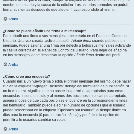
administración quién lo editó, aunque la mayoría de las veces el editor deja su
nombre de usuario y la causa de la edición. Los usuarios normales no podrán
borrar sus temas después de que alguien haya respondido al mismo.
Arriba
¿Cómo se puede añadir una firma a mi mensaje?
Para añadir una firma a sus mensajes debe crearla en el Panel de Control de
Usuario. Una vez creada, active la opción
Añadir firma
cuando publique un
mensaje. Puede asignar una firma por defecto a todos sus mensajes activando
la casilla correcta en su Panel de Control de Usuario. Para dejar de añadirla
en los mensajes, debe desactivar la opción
Añadir firma
dentro del perfil.
Arriba
¿Cómo creo una encuesta?
Cuando inicia un nuevo tema o edita el primer mensaje del mismo, debe hacer
clic en la etiqueta "Agregar Encuesta" debajo del formulario de publicación; si
no la visualiza, significa que no posee los permisos apropiados para crear
encuestas. Inserte un título y al menos dos opciones en el campo apropiado,
asegurándose de que cada opción se encuentre en la correspondiente línea
del formulario. También puede elegir el número de opciones que el usuario
puede seleccionar en la etiqueta "Opciones por usuario", el tiempo límite en
días para la encuesta (0 para duración infinita) y por último la opción de
permitir a lo usuarios cambiar su votos.
Arriba