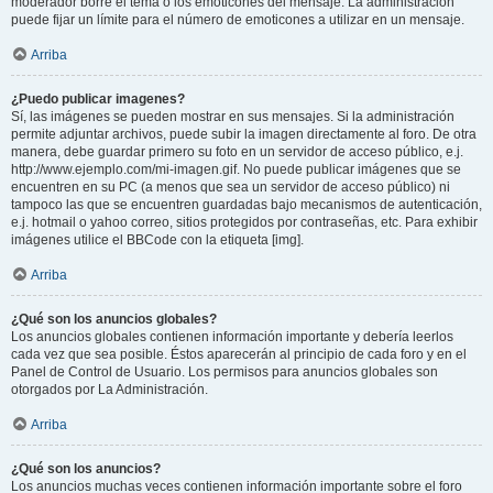
moderador borre el tema o los emoticones del mensaje. La administración
puede fijar un límite para el número de emoticones a utilizar en un mensaje.
Arriba
¿Puedo publicar imagenes?
Sí, las imágenes se pueden mostrar en sus mensajes. Si la administración
permite adjuntar archivos, puede subir la imagen directamente al foro. De otra
manera, debe guardar primero su foto en un servidor de acceso público, e.j.
http://www.ejemplo.com/mi-imagen.gif. No puede publicar imágenes que se
encuentren en su PC (a menos que sea un servidor de acceso público) ni
tampoco las que se encuentren guardadas bajo mecanismos de autenticación,
e.j. hotmail o yahoo correo, sitios protegidos por contraseñas, etc. Para exhibir
imágenes utilice el BBCode con la etiqueta [img].
Arriba
¿Qué son los anuncios globales?
Los anuncios globales contienen información importante y debería leerlos
cada vez que sea posible. Éstos aparecerán al principio de cada foro y en el
Panel de Control de Usuario. Los permisos para anuncios globales son
otorgados por La Administración.
Arriba
¿Qué son los anuncios?
Los anuncios muchas veces contienen información importante sobre el foro