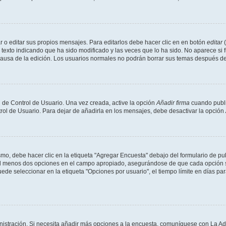
 o editar sus propios mensajes. Para editarlos debe hacer clic en en botón
editar
(
texto indicando que ha sido modificado y las veces que lo ha sido. No aparece si 
a causa de la edición. Los usuarios normales no podrán borrar sus temas después 
 de Control de Usuario. Una vez creada, active la opción
Añadir firma
cuando publi
trol de Usuario. Para dejar de añadirla en los mensajes, debe desactivar la opción
o, debe hacer clic en la etiqueta "Agregar Encuesta" debajo del formulario de publi
 al menos dos opciones en el campo apropiado, asegurándose de que cada opción se
 seleccionar en la etiqueta "Opciones por usuario", el tiempo límite en días para 
inistración. Si necesita añadir más opciones a la encuesta, comuníquese con La Ad