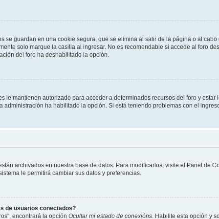
os se guardan en una cookie segura, que se elimina al salir de la página o al cab
ente solo marque la casilla al ingresar. No es recomendable si accede al foro des
tración del foro ha deshabilitado la opción.
les le mantienen autorizado para acceder a determinados recursos del foro y estar
 la administración ha habilitado la opción. Si está teniendo problemas con el ingres
 están archivados en nuestra base de datos. Para modificarlos, visite el Panel de 
 sistema le permitirá cambiar sus datos y preferencias.
as de usuarios conectados?
os", encontrará la opción
Ocultar mi estado de conexións
. Habilite esta opción y 