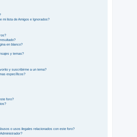
?
e mi lista de Amigos e Ignorados?
ros?
resultado?
ina en blanco?
nsajes y temas?
vorito y suscribirme a un tema?
emas específicos?
ste foro?
tos?
busos o usos ilegales relacionados con este foro?
Administrador?