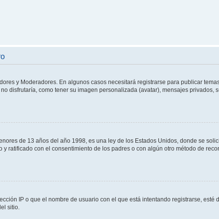
ro
adores y Moderadores. En algunos casos necesitará registrarse para publicar temas
no disfrutaría, como tener su imagen personalizada (avatar), mensajes privados, s
res de 13 años del año 1998, es una ley de los Estados Unidos, donde se solicita 
to y ratificado con el consentimiento de los padres o con algún otro método de rec
ección IP o que el nombre de usuario con el que está intentando registrarse, esté 
l sitio.