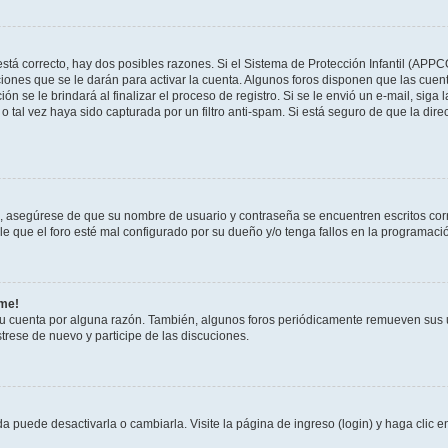
stá correcto, hay dos posibles razones. Si el Sistema de Protección Infantil (APPC
iones que se le darán para activar la cuenta. Algunos foros disponen que las cuen
ón se le brindará al finalizar el proceso de registro. Si se le envió un e-mail, siga
o tal vez haya sido capturada por un filtro anti-spam. Si está seguro de que la di
o, asegúrese de que su nombre de usuario y contraseña se encuentren escritos co
 que el foro esté mal configurado por su dueño y/o tenga fallos en la programació
rme!
su cuenta por alguna razón. También, algunos foros periódicamente remueven sus 
strese de nuevo y participe de las discuciones.
 puede desactivarla o cambiarla. Visite la página de ingreso (login) y haga clic 