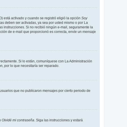
O) está activado y cuando se registró eligió la opción
Soy
tas deben ser activadas, ya sea por usted mismo o por La
 las instrucciones. Si no recibió ningún e-mail, seguramente la
rección de e-mail que proporcionó es correcta, envíe un mensaje
rrectamente. Si lo están, comuníquese con La Administración
n, por lo que necesitaría ser reparado.
usuarios que no publicaron mensajes por cierto periodo de
en
Olvidé mi contraseña
. Siga las instrucciones y estará