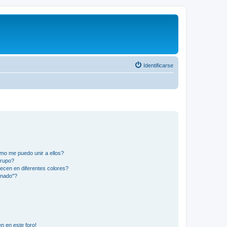
Identificarse
mo me puedo unir a ellos?
Grupo?
ecen en diferentes colores?
inado"?
n en este foro!