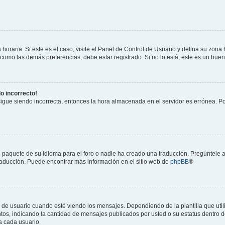
horaria. Si este es el caso, visite el Panel de Control de Usuario y defina su zona
 como las demás preferencias, debe estar registrado. Si no lo está, este es un bu
do incorrecto!
 sigue siendo incorrecta, entonces la hora almacenada en el servidor es errónea. P
 paquete de su idioma para el foro o nadie ha creado una traducción. Pregúntele a
 traducción. Puede encontrar más información en el sitio web de
phpBB
®
suario cuando esté viendo los mensajes. Dependiendo de la plantilla que utilice
ntos, indicando la cantidad de mensajes publicados por usted o su estatus dentro
a cada usuario.