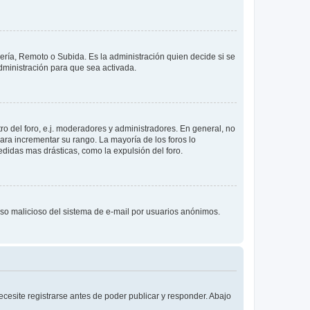
lería, Remoto o Subida. Es la administración quien decide si se
ministración para que sea activada.
o del foro, e.j. moderadores y administradores. En general, no
ara incrementar su rango. La mayoría de los foros lo
didas mas drásticas, como la expulsión del foro.
l uso malicioso del sistema de e-mail por usuarios anónimos.
cesite registrarse antes de poder publicar y responder. Abajo