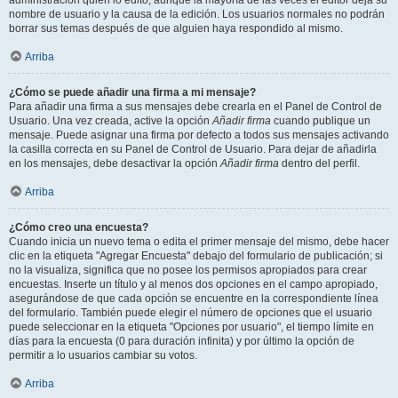
administración quién lo editó, aunque la mayoría de las veces el editor deja su
nombre de usuario y la causa de la edición. Los usuarios normales no podrán
borrar sus temas después de que alguien haya respondido al mismo.
Arriba
¿Cómo se puede añadir una firma a mi mensaje?
Para añadir una firma a sus mensajes debe crearla en el Panel de Control de
Usuario. Una vez creada, active la opción
Añadir firma
cuando publique un
mensaje. Puede asignar una firma por defecto a todos sus mensajes activando
la casilla correcta en su Panel de Control de Usuario. Para dejar de añadirla
en los mensajes, debe desactivar la opción
Añadir firma
dentro del perfil.
Arriba
¿Cómo creo una encuesta?
Cuando inicia un nuevo tema o edita el primer mensaje del mismo, debe hacer
clic en la etiqueta "Agregar Encuesta" debajo del formulario de publicación; si
no la visualiza, significa que no posee los permisos apropiados para crear
encuestas. Inserte un título y al menos dos opciones en el campo apropiado,
asegurándose de que cada opción se encuentre en la correspondiente línea
del formulario. También puede elegir el número de opciones que el usuario
puede seleccionar en la etiqueta "Opciones por usuario", el tiempo límite en
días para la encuesta (0 para duración infinita) y por último la opción de
permitir a lo usuarios cambiar su votos.
Arriba