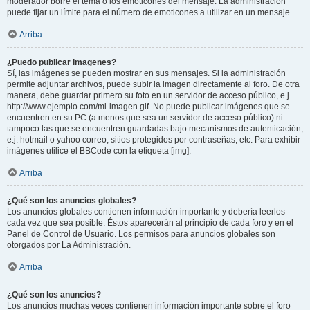
moderador borre el tema o los emoticones del mensaje. La administración
puede fijar un límite para el número de emoticones a utilizar en un mensaje.
Arriba
¿Puedo publicar imagenes?
Sí, las imágenes se pueden mostrar en sus mensajes. Si la administración
permite adjuntar archivos, puede subir la imagen directamente al foro. De otra
manera, debe guardar primero su foto en un servidor de acceso público, e.j.
http://www.ejemplo.com/mi-imagen.gif. No puede publicar imágenes que se
encuentren en su PC (a menos que sea un servidor de acceso público) ni
tampoco las que se encuentren guardadas bajo mecanismos de autenticación,
e.j. hotmail o yahoo correo, sitios protegidos por contraseñas, etc. Para exhibir
imágenes utilice el BBCode con la etiqueta [img].
Arriba
¿Qué son los anuncios globales?
Los anuncios globales contienen información importante y debería leerlos
cada vez que sea posible. Éstos aparecerán al principio de cada foro y en el
Panel de Control de Usuario. Los permisos para anuncios globales son
otorgados por La Administración.
Arriba
¿Qué son los anuncios?
Los anuncios muchas veces contienen información importante sobre el foro