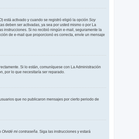
O) está activado y cuando se registró eligió la opción
Soy
tas deben ser activadas, ya sea por usted mismo o por La
 las instrucciones. Si no recibió ningún e-mail, seguramente la
rección de e-mail que proporcionó es correcta, envíe un mensaje
rrectamente. Si lo están, comuníquese con La Administración
n, por lo que necesitaría ser reparado.
usuarios que no publicaron mensajes por cierto periodo de
en
Olvidé mi contraseña
. Siga las instrucciones y estará