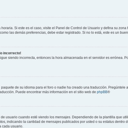
horaria. Si este es el caso, visite el Panel de Control de Usuario y defina su zona
 como las demás preferencias, debe estar registrado. Si no lo está, este es un bu
do incorrecto!
 sigue siendo incorrecta, entonces la hora almacenada en el servidor es errónea. P
 paquete de su idioma para el foro o nadie ha creado una traducción. Pregúntele a
 traducción. Puede encontrar más información en el sitio web de
phpBB
®
suario cuando esté viendo los mensajes. Dependiendo de la plantilla que utilice
ntos, indicando la cantidad de mensajes publicados por usted o su estatus dentro
a cada usuario.