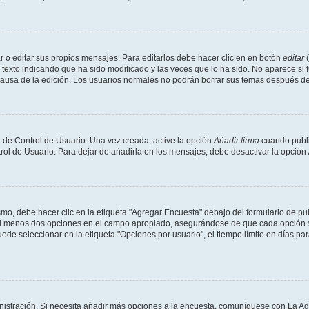
 o editar sus propios mensajes. Para editarlos debe hacer clic en en botón
editar
(
texto indicando que ha sido modificado y las veces que lo ha sido. No aparece si 
a causa de la edición. Los usuarios normales no podrán borrar sus temas después 
 de Control de Usuario. Una vez creada, active la opción
Añadir firma
cuando publi
trol de Usuario. Para dejar de añadirla en los mensajes, debe desactivar la opción
o, debe hacer clic en la etiqueta "Agregar Encuesta" debajo del formulario de publi
 al menos dos opciones en el campo apropiado, asegurándose de que cada opción se
 seleccionar en la etiqueta "Opciones por usuario", el tiempo límite en días para 
inistración. Si necesita añadir más opciones a la encuesta, comuníquese con La Ad