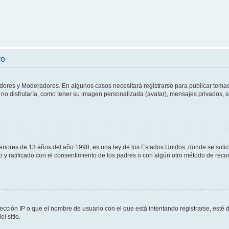
ro
adores y Moderadores. En algunos casos necesitará registrarse para publicar temas
no disfrutaría, como tener su imagen personalizada (avatar), mensajes privados, s
res de 13 años del año 1998, es una ley de los Estados Unidos, donde se solicita 
to y ratificado con el consentimiento de los padres o con algún otro método de rec
ección IP o que el nombre de usuario con el que está intentando registrarse, esté 
l sitio.