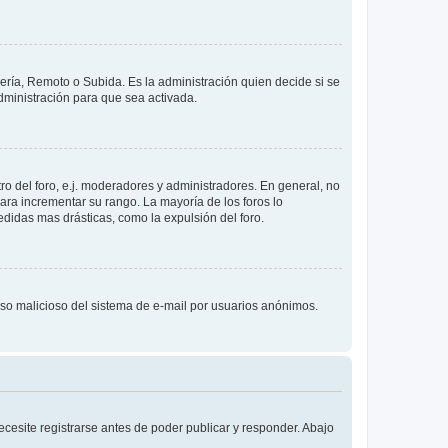
lería, Remoto o Subida. Es la administración quien decide si se
ministración para que sea activada.
o del foro, e.j. moderadores y administradores. En general, no
ara incrementar su rango. La mayoría de los foros lo
didas mas drásticas, como la expulsión del foro.
l uso malicioso del sistema de e-mail por usuarios anónimos.
cesite registrarse antes de poder publicar y responder. Abajo