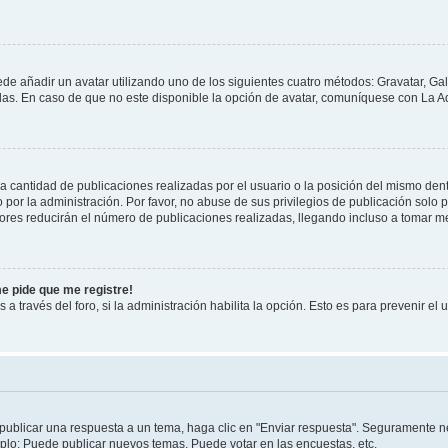
ede añadir un avatar utilizando uno de los siguientes cuatro métodos: Gravatar, Ga
s. En caso de que no este disponible la opción de avatar, comuníquese con La Ad
cantidad de publicaciones realizadas por el usuario o la posición del mismo dentr
r la administración. Por favor, no abuse de sus privilegios de publicación solo p
ores reducirán el número de publicaciones realizadas, llegando incluso a tomar me
me pide que me registre!
 a través del foro, si la administración habilita la opción. Esto es para prevenir e
publicar una respuesta a un tema, haga clic en "Enviar respuesta". Seguramente ne
mplo: Puede publicar nuevos temas, Puede votar en las encuestas, etc.