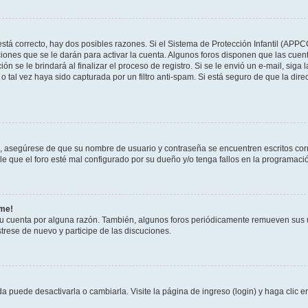
stá correcto, hay dos posibles razones. Si el Sistema de Protección Infantil (APPC
iones que se le darán para activar la cuenta. Algunos foros disponen que las cuen
ón se le brindará al finalizar el proceso de registro. Si se le envió un e-mail, siga
o tal vez haya sido capturada por un filtro anti-spam. Si está seguro de que la di
o, asegúrese de que su nombre de usuario y contraseña se encuentren escritos co
 que el foro esté mal configurado por su dueño y/o tenga fallos en la programació
rme!
su cuenta por alguna razón. También, algunos foros periódicamente remueven sus 
strese de nuevo y participe de las discuciones.
 puede desactivarla o cambiarla. Visite la página de ingreso (login) y haga clic 