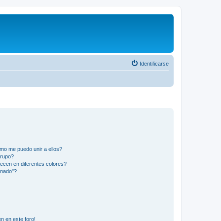
Identificarse
mo me puedo unir a ellos?
Grupo?
ecen en diferentes colores?
inado"?
n en este foro!