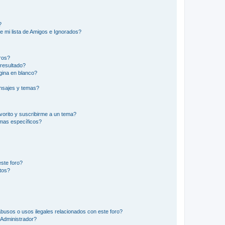
?
e mi lista de Amigos e Ignorados?
ros?
resultado?
ina en blanco?
nsajes y temas?
vorito y suscribirme a un tema?
emas específicos?
ste foro?
tos?
busos o usos ilegales relacionados con este foro?
Administrador?