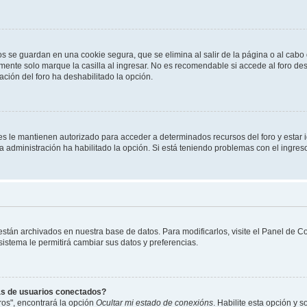
os se guardan en una cookie segura, que se elimina al salir de la página o al cab
ente solo marque la casilla al ingresar. No es recomendable si accede al foro des
tración del foro ha deshabilitado la opción.
les le mantienen autorizado para acceder a determinados recursos del foro y estar
 la administración ha habilitado la opción. Si está teniendo problemas con el ingres
 están archivados en nuestra base de datos. Para modificarlos, visite el Panel de 
 sistema le permitirá cambiar sus datos y preferencias.
as de usuarios conectados?
os", encontrará la opción
Ocultar mi estado de conexións
. Habilite esta opción y 