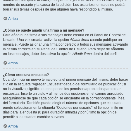
administración quién lo editó, aunque la mayoría de las veces el editor deja su
nombre de usuario y la causa de la edición. Los usuarios normales no podrán
borrar sus temas después de que alguien haya respondido al mismo.
Arriba
¿Cómo se puede añadir una firma a mi mensaje?
Para añadir una firma a sus mensajes debe crearla en el Panel de Control de
Usuario. Una vez creada, active la opción
Añadir firma
cuando publique un
mensaje. Puede asignar una firma por defecto a todos sus mensajes activando
la casilla correcta en su Panel de Control de Usuario. Para dejar de añadirla
en los mensajes, debe desactivar la opción
Añadir firma
dentro del perfil.
Arriba
¿Cómo creo una encuesta?
Cuando inicia un nuevo tema o edita el primer mensaje del mismo, debe hacer
clic en la etiqueta "Agregar Encuesta" debajo del formulario de publicación; si
no la visualiza, significa que no posee los permisos apropiados para crear
encuestas. Inserte un título y al menos dos opciones en el campo apropiado,
asegurándose de que cada opción se encuentre en la correspondiente línea
del formulario. También puede elegir el número de opciones que el usuario
puede seleccionar en la etiqueta "Opciones por usuario", el tiempo límite en
días para la encuesta (0 para duración infinita) y por último la opción de
permitir a lo usuarios cambiar su votos.
Arriba