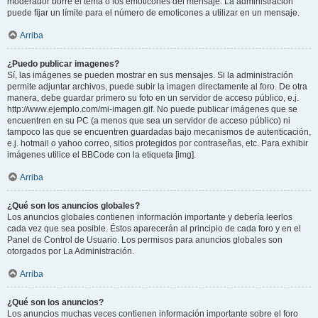
moderador borre el tema o los emoticones del mensaje. La administración
puede fijar un límite para el número de emoticones a utilizar en un mensaje.
Arriba
¿Puedo publicar imagenes?
Sí, las imágenes se pueden mostrar en sus mensajes. Si la administración
permite adjuntar archivos, puede subir la imagen directamente al foro. De otra
manera, debe guardar primero su foto en un servidor de acceso público, e.j.
http://www.ejemplo.com/mi-imagen.gif. No puede publicar imágenes que se
encuentren en su PC (a menos que sea un servidor de acceso público) ni
tampoco las que se encuentren guardadas bajo mecanismos de autenticación,
e.j. hotmail o yahoo correo, sitios protegidos por contraseñas, etc. Para exhibir
imágenes utilice el BBCode con la etiqueta [img].
Arriba
¿Qué son los anuncios globales?
Los anuncios globales contienen información importante y debería leerlos
cada vez que sea posible. Éstos aparecerán al principio de cada foro y en el
Panel de Control de Usuario. Los permisos para anuncios globales son
otorgados por La Administración.
Arriba
¿Qué son los anuncios?
Los anuncios muchas veces contienen información importante sobre el foro