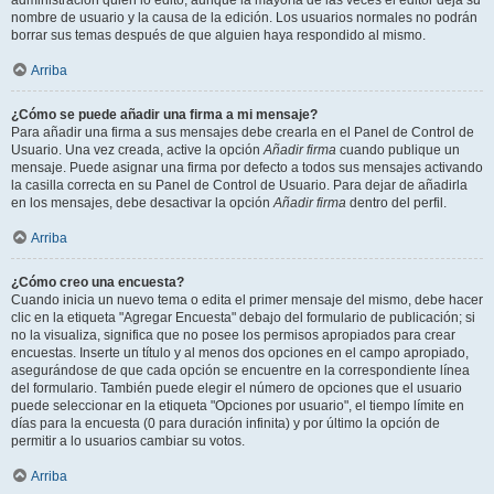
administración quién lo editó, aunque la mayoría de las veces el editor deja su
nombre de usuario y la causa de la edición. Los usuarios normales no podrán
borrar sus temas después de que alguien haya respondido al mismo.
Arriba
¿Cómo se puede añadir una firma a mi mensaje?
Para añadir una firma a sus mensajes debe crearla en el Panel de Control de
Usuario. Una vez creada, active la opción
Añadir firma
cuando publique un
mensaje. Puede asignar una firma por defecto a todos sus mensajes activando
la casilla correcta en su Panel de Control de Usuario. Para dejar de añadirla
en los mensajes, debe desactivar la opción
Añadir firma
dentro del perfil.
Arriba
¿Cómo creo una encuesta?
Cuando inicia un nuevo tema o edita el primer mensaje del mismo, debe hacer
clic en la etiqueta "Agregar Encuesta" debajo del formulario de publicación; si
no la visualiza, significa que no posee los permisos apropiados para crear
encuestas. Inserte un título y al menos dos opciones en el campo apropiado,
asegurándose de que cada opción se encuentre en la correspondiente línea
del formulario. También puede elegir el número de opciones que el usuario
puede seleccionar en la etiqueta "Opciones por usuario", el tiempo límite en
días para la encuesta (0 para duración infinita) y por último la opción de
permitir a lo usuarios cambiar su votos.
Arriba