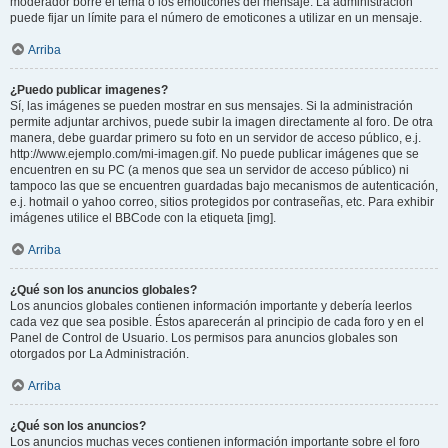
moderador borre el tema o los emoticones del mensaje. La administración
puede fijar un límite para el número de emoticones a utilizar en un mensaje.
Arriba
¿Puedo publicar imagenes?
Sí, las imágenes se pueden mostrar en sus mensajes. Si la administración
permite adjuntar archivos, puede subir la imagen directamente al foro. De otra
manera, debe guardar primero su foto en un servidor de acceso público, e.j.
http://www.ejemplo.com/mi-imagen.gif. No puede publicar imágenes que se
encuentren en su PC (a menos que sea un servidor de acceso público) ni
tampoco las que se encuentren guardadas bajo mecanismos de autenticación,
e.j. hotmail o yahoo correo, sitios protegidos por contraseñas, etc. Para exhibir
imágenes utilice el BBCode con la etiqueta [img].
Arriba
¿Qué son los anuncios globales?
Los anuncios globales contienen información importante y debería leerlos
cada vez que sea posible. Éstos aparecerán al principio de cada foro y en el
Panel de Control de Usuario. Los permisos para anuncios globales son
otorgados por La Administración.
Arriba
¿Qué son los anuncios?
Los anuncios muchas veces contienen información importante sobre el foro