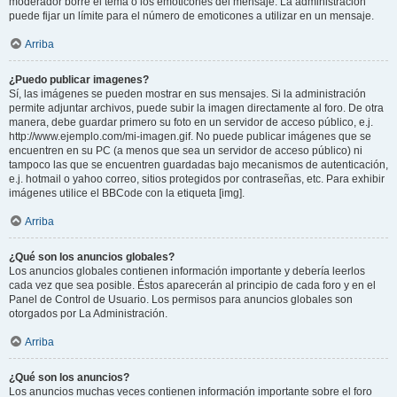
moderador borre el tema o los emoticones del mensaje. La administración
puede fijar un límite para el número de emoticones a utilizar en un mensaje.
Arriba
¿Puedo publicar imagenes?
Sí, las imágenes se pueden mostrar en sus mensajes. Si la administración
permite adjuntar archivos, puede subir la imagen directamente al foro. De otra
manera, debe guardar primero su foto en un servidor de acceso público, e.j.
http://www.ejemplo.com/mi-imagen.gif. No puede publicar imágenes que se
encuentren en su PC (a menos que sea un servidor de acceso público) ni
tampoco las que se encuentren guardadas bajo mecanismos de autenticación,
e.j. hotmail o yahoo correo, sitios protegidos por contraseñas, etc. Para exhibir
imágenes utilice el BBCode con la etiqueta [img].
Arriba
¿Qué son los anuncios globales?
Los anuncios globales contienen información importante y debería leerlos
cada vez que sea posible. Éstos aparecerán al principio de cada foro y en el
Panel de Control de Usuario. Los permisos para anuncios globales son
otorgados por La Administración.
Arriba
¿Qué son los anuncios?
Los anuncios muchas veces contienen información importante sobre el foro