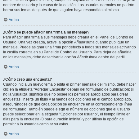
administración quién lo editó, aunque la mayoría de las veces el editor deja su
nombre de usuario y la causa de la edición. Los usuarios normales no podrán
borrar sus temas después de que alguien haya respondido al mismo.
Arriba
¿Cómo se puede añadir una firma a mi mensaje?
Para añadir una firma a sus mensajes debe crearla en el Panel de Control de
Usuario. Una vez creada, active la opción
Añadir firma
cuando publique un
mensaje. Puede asignar una firma por defecto a todos sus mensajes activando
la casilla correcta en su Panel de Control de Usuario. Para dejar de añadirla
en los mensajes, debe desactivar la opción
Añadir firma
dentro del perfil.
Arriba
¿Cómo creo una encuesta?
Cuando inicia un nuevo tema o edita el primer mensaje del mismo, debe hacer
clic en la etiqueta "Agregar Encuesta" debajo del formulario de publicación; si
no la visualiza, significa que no posee los permisos apropiados para crear
encuestas. Inserte un título y al menos dos opciones en el campo apropiado,
asegurándose de que cada opción se encuentre en la correspondiente línea
del formulario. También puede elegir el número de opciones que el usuario
puede seleccionar en la etiqueta "Opciones por usuario", el tiempo límite en
días para la encuesta (0 para duración infinita) y por último la opción de
permitir a lo usuarios cambiar su votos.
Arriba