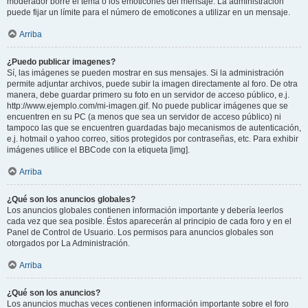
moderador borre el tema o los emoticones del mensaje. La administración
puede fijar un límite para el número de emoticones a utilizar en un mensaje.
Arriba
¿Puedo publicar imagenes?
Sí, las imágenes se pueden mostrar en sus mensajes. Si la administración
permite adjuntar archivos, puede subir la imagen directamente al foro. De otra
manera, debe guardar primero su foto en un servidor de acceso público, e.j.
http://www.ejemplo.com/mi-imagen.gif. No puede publicar imágenes que se
encuentren en su PC (a menos que sea un servidor de acceso público) ni
tampoco las que se encuentren guardadas bajo mecanismos de autenticación,
e.j. hotmail o yahoo correo, sitios protegidos por contraseñas, etc. Para exhibir
imágenes utilice el BBCode con la etiqueta [img].
Arriba
¿Qué son los anuncios globales?
Los anuncios globales contienen información importante y debería leerlos
cada vez que sea posible. Éstos aparecerán al principio de cada foro y en el
Panel de Control de Usuario. Los permisos para anuncios globales son
otorgados por La Administración.
Arriba
¿Qué son los anuncios?
Los anuncios muchas veces contienen información importante sobre el foro