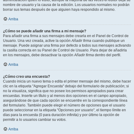
administración quién lo editó, aunque la mayoría de las veces el editor deja su
nombre de usuario y la causa de la edición. Los usuarios normales no podrán
borrar sus temas después de que alguien haya respondido al mismo.
Arriba
¿Cómo se puede añadir una firma a mi mensaje?
Para añadir una firma a sus mensajes debe crearla en el Panel de Control de
Usuario. Una vez creada, active la opción
Añadir firma
cuando publique un
mensaje. Puede asignar una firma por defecto a todos sus mensajes activando
la casilla correcta en su Panel de Control de Usuario. Para dejar de añadirla
en los mensajes, debe desactivar la opción
Añadir firma
dentro del perfil.
Arriba
¿Cómo creo una encuesta?
Cuando inicia un nuevo tema o edita el primer mensaje del mismo, debe hacer
clic en la etiqueta "Agregar Encuesta" debajo del formulario de publicación; si
no la visualiza, significa que no posee los permisos apropiados para crear
encuestas. Inserte un título y al menos dos opciones en el campo apropiado,
asegurándose de que cada opción se encuentre en la correspondiente línea
del formulario. También puede elegir el número de opciones que el usuario
puede seleccionar en la etiqueta "Opciones por usuario", el tiempo límite en
días para la encuesta (0 para duración infinita) y por último la opción de
permitir a lo usuarios cambiar su votos.
Arriba