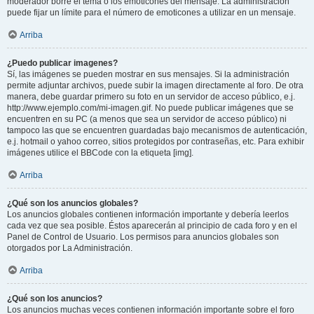
moderador borre el tema o los emoticones del mensaje. La administración
puede fijar un límite para el número de emoticones a utilizar en un mensaje.
Arriba
¿Puedo publicar imagenes?
Sí, las imágenes se pueden mostrar en sus mensajes. Si la administración
permite adjuntar archivos, puede subir la imagen directamente al foro. De otra
manera, debe guardar primero su foto en un servidor de acceso público, e.j.
http://www.ejemplo.com/mi-imagen.gif. No puede publicar imágenes que se
encuentren en su PC (a menos que sea un servidor de acceso público) ni
tampoco las que se encuentren guardadas bajo mecanismos de autenticación,
e.j. hotmail o yahoo correo, sitios protegidos por contraseñas, etc. Para exhibir
imágenes utilice el BBCode con la etiqueta [img].
Arriba
¿Qué son los anuncios globales?
Los anuncios globales contienen información importante y debería leerlos
cada vez que sea posible. Éstos aparecerán al principio de cada foro y en el
Panel de Control de Usuario. Los permisos para anuncios globales son
otorgados por La Administración.
Arriba
¿Qué son los anuncios?
Los anuncios muchas veces contienen información importante sobre el foro