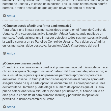
administración quién lo editó, aunque la mayoría de las veces el editor deja su
nombre de usuario y la causa de la edición. Los usuarios normales no podrán
borrar sus temas después de que alguien haya respondido al mismo.
Arriba
¿Cómo se puede añadir una firma a mi mensaje?
Para añadir una firma a sus mensajes debe crearla en el Panel de Control de
Usuario. Una vez creada, active la opción
Añadir firma
cuando publique un
mensaje. Puede asignar una firma por defecto a todos sus mensajes activando
la casilla correcta en su Panel de Control de Usuario. Para dejar de añadirla
en los mensajes, debe desactivar la opción
Añadir firma
dentro del perfil.
Arriba
¿Cómo creo una encuesta?
Cuando inicia un nuevo tema o edita el primer mensaje del mismo, debe hacer
clic en la etiqueta "Agregar Encuesta" debajo del formulario de publicación; si
no la visualiza, significa que no posee los permisos apropiados para crear
encuestas. Inserte un título y al menos dos opciones en el campo apropiado,
asegurándose de que cada opción se encuentre en la correspondiente línea
del formulario. También puede elegir el número de opciones que el usuario
puede seleccionar en la etiqueta "Opciones por usuario", el tiempo límite en
días para la encuesta (0 para duración infinita) y por último la opción de
permitir a lo usuarios cambiar su votos.
Arriba