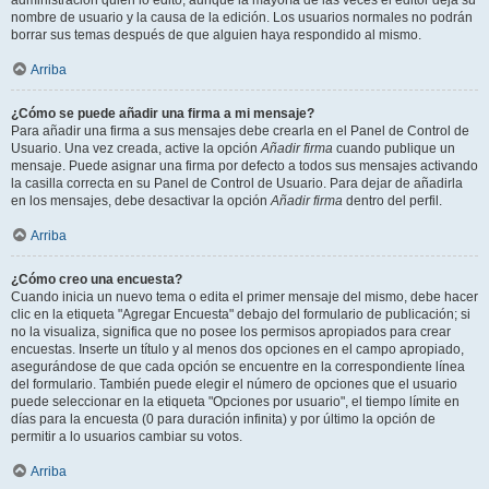
administración quién lo editó, aunque la mayoría de las veces el editor deja su
nombre de usuario y la causa de la edición. Los usuarios normales no podrán
borrar sus temas después de que alguien haya respondido al mismo.
Arriba
¿Cómo se puede añadir una firma a mi mensaje?
Para añadir una firma a sus mensajes debe crearla en el Panel de Control de
Usuario. Una vez creada, active la opción
Añadir firma
cuando publique un
mensaje. Puede asignar una firma por defecto a todos sus mensajes activando
la casilla correcta en su Panel de Control de Usuario. Para dejar de añadirla
en los mensajes, debe desactivar la opción
Añadir firma
dentro del perfil.
Arriba
¿Cómo creo una encuesta?
Cuando inicia un nuevo tema o edita el primer mensaje del mismo, debe hacer
clic en la etiqueta "Agregar Encuesta" debajo del formulario de publicación; si
no la visualiza, significa que no posee los permisos apropiados para crear
encuestas. Inserte un título y al menos dos opciones en el campo apropiado,
asegurándose de que cada opción se encuentre en la correspondiente línea
del formulario. También puede elegir el número de opciones que el usuario
puede seleccionar en la etiqueta "Opciones por usuario", el tiempo límite en
días para la encuesta (0 para duración infinita) y por último la opción de
permitir a lo usuarios cambiar su votos.
Arriba