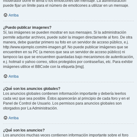
moderador borre el tema o los emoticones del mensaje. La administración
puede fijar un límite para el número de emoticones a utilizar en un mensaje.
Arriba
¿Puedo publicar imagenes?
Sí, las imágenes se pueden mostrar en sus mensajes. Si la administración
permite adjuntar archivos, puede subir la imagen directamente al foro. De otra
manera, debe guardar primero su foto en un servidor de acceso público, e.j.
http://www.ejemplo.com/mi-imagen.gif. No puede publicar imágenes que se
encuentren en su PC (a menos que sea un servidor de acceso público) ni
tampoco las que se encuentren guardadas bajo mecanismos de autenticación,
e.j. hotmail o yahoo correo, sitios protegidos por contraseñas, etc. Para exhibir
imágenes utilice el BBCode con la etiqueta [img].
Arriba
¿Qué son los anuncios globales?
Los anuncios globales contienen información importante y debería leerlos
cada vez que sea posible. Éstos aparecerán al principio de cada foro y en el
Panel de Control de Usuario. Los permisos para anuncios globales son
otorgados por La Administración.
Arriba
¿Qué son los anuncios?
Los anuncios muchas veces contienen información importante sobre el foro