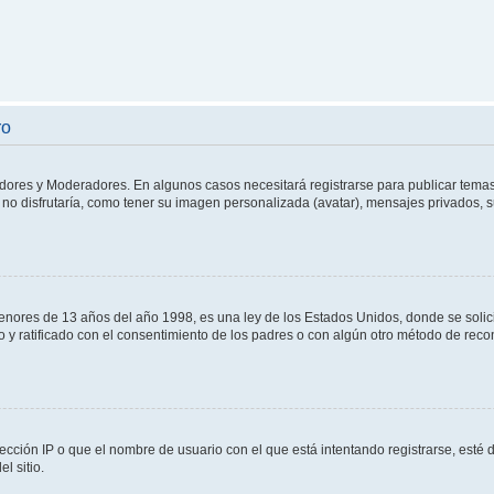
ro
adores y Moderadores. En algunos casos necesitará registrarse para publicar temas
no disfrutaría, como tener su imagen personalizada (avatar), mensajes privados, s
res de 13 años del año 1998, es una ley de los Estados Unidos, donde se solicita 
to y ratificado con el consentimiento de los padres o con algún otro método de rec
ección IP o que el nombre de usuario con el que está intentando registrarse, esté 
l sitio.