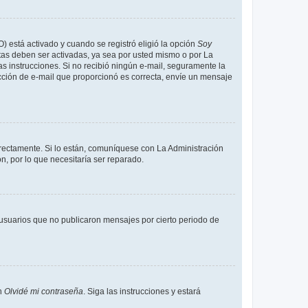
O) está activado y cuando se registró eligió la opción
Soy
tas deben ser activadas, ya sea por usted mismo o por La
 las instrucciones. Si no recibió ningún e-mail, seguramente la
rección de e-mail que proporcionó es correcta, envíe un mensaje
rrectamente. Si lo están, comuníquese con La Administración
n, por lo que necesitaría ser reparado.
usuarios que no publicaron mensajes por cierto periodo de
en
Olvidé mi contraseña
. Siga las instrucciones y estará