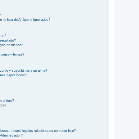
?
e mi lista de Amigos e Ignorados?
ros?
resultado?
ina en blanco?
nsajes y temas?
vorito y suscribirme a un tema?
emas específicos?
ste foro?
tos?
busos o usos ilegales relacionados con este foro?
Administrador?