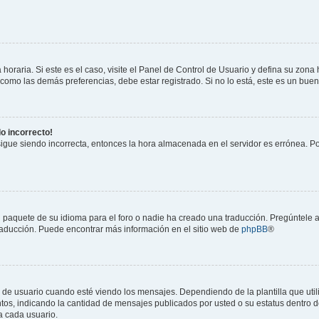
horaria. Si este es el caso, visite el Panel de Control de Usuario y defina su zona
 como las demás preferencias, debe estar registrado. Si no lo está, este es un bu
do incorrecto!
 sigue siendo incorrecta, entonces la hora almacenada en el servidor es errónea. P
 paquete de su idioma para el foro o nadie ha creado una traducción. Pregúntele a
 traducción. Puede encontrar más información en el sitio web de
phpBB
®
suario cuando esté viendo los mensajes. Dependiendo de la plantilla que utilice
ntos, indicando la cantidad de mensajes publicados por usted o su estatus dentro
a cada usuario.