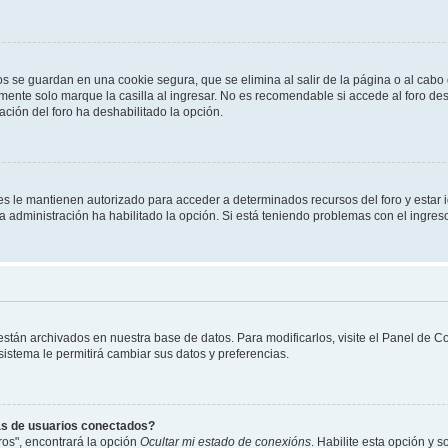
os se guardan en una cookie segura, que se elimina al salir de la página o al cab
ente solo marque la casilla al ingresar. No es recomendable si accede al foro des
tración del foro ha deshabilitado la opción.
les le mantienen autorizado para acceder a determinados recursos del foro y estar
 la administración ha habilitado la opción. Si está teniendo problemas con el ingres
 están archivados en nuestra base de datos. Para modificarlos, visite el Panel de 
 sistema le permitirá cambiar sus datos y preferencias.
as de usuarios conectados?
os", encontrará la opción
Ocultar mi estado de conexións
. Habilite esta opción y 