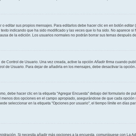
 o editar sus propios mensajes. Para editarlos debe hacer clic en en botón
editar
(
texto indicando que ha sido modificado y las veces que lo ha sido. No aparece si 
a causa de la edición. Los usuarios normales no podrán borrar sus temas después 
 de Control de Usuario. Una vez creada, active la opción
Añadir firma
cuando publi
trol de Usuario. Para dejar de añadirla en los mensajes, debe desactivar la opción
o, debe hacer clic en la etiqueta "Agregar Encuesta" debajo del formulario de publi
 al menos dos opciones en el campo apropiado, asegurándose de que cada opción se
 seleccionar en la etiqueta "Opciones por usuario", el tiempo límite en días para 
inistración. Si necesita añadir más opciones a la encuesta, comuníquese con La Ad