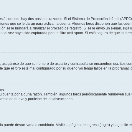
stá correcto, hay dos posibles razones. Si el Sistema de Protección Infantil (APPC
iones que se le darán para activar la cuenta. Algunos foros disponen que las cuen
ón se le brindará al finalizar el proceso de registro. Si se le envió un e-mail, siga
o tal vez haya sido capturada por un filtro anti-spam. Si está seguro de que la di
o, asegúrese de que su nombre de usuario y contraseña se encuentren escritos co
 que el foro esté mal configurado por su dueño y/o tenga fallos en la programació
rme!
su cuenta por alguna razón. También, algunos foros periódicamente remueven sus 
strese de nuevo y participe de las discuciones.
 puede desactivarla o cambiarla. Visite la página de ingreso (login) y haga clic 