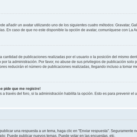
ede añadir un avatar utilizando uno de los siguientes cuatro métodos: Gravatar, Ga
s. En caso de que no este disponible la opción de avatar, comuníquese con La Ad
cantidad de publicaciones realizadas por el usuario o la posición del mismo dentr
r la administración. Por favor, no abuse de sus privilegios de publicación solo p
ores reducirán el número de publicaciones realizadas, llegando incluso a tomar me
me pide que me registre!
 a través del foro, si la administración habilita la opción. Esto es para prevenir e
publicar una respuesta a un tema, haga clic en "Enviar respuesta". Seguramente ne
mplo: Puede publicar nuevos temas, Puede votar en las encuestas, etc.