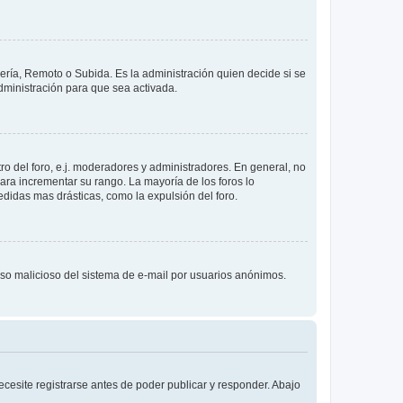
lería, Remoto o Subida. Es la administración quien decide si se
ministración para que sea activada.
o del foro, e.j. moderadores y administradores. En general, no
ara incrementar su rango. La mayoría de los foros lo
didas mas drásticas, como la expulsión del foro.
l uso malicioso del sistema de e-mail por usuarios anónimos.
cesite registrarse antes de poder publicar y responder. Abajo