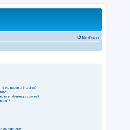
Identificarse
mo me puedo unir a ellos?
Grupo?
ecen en diferentes colores?
inado"?
n en este foro!