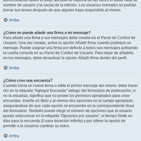
administración quién lo editó, aunque la mayoría de las veces el editor deja su
nombre de usuario y la causa de la edición. Los usuarios normales no podrán
borrar sus temas después de que alguien haya respondido al mismo.
Arriba
¿Cómo se puede añadir una firma a mi mensaje?
Para añadir una firma a sus mensajes debe crearla en el Panel de Control de
Usuario. Una vez creada, active la opción
Añadir firma
cuando publique un
mensaje. Puede asignar una firma por defecto a todos sus mensajes activando
la casilla correcta en su Panel de Control de Usuario. Para dejar de añadirla
en los mensajes, debe desactivar la opción
Añadir firma
dentro del perfil.
Arriba
¿Cómo creo una encuesta?
Cuando inicia un nuevo tema o edita el primer mensaje del mismo, debe hacer
clic en la etiqueta "Agregar Encuesta" debajo del formulario de publicación; si
no la visualiza, significa que no posee los permisos apropiados para crear
encuestas. Inserte un título y al menos dos opciones en el campo apropiado,
asegurándose de que cada opción se encuentre en la correspondiente línea
del formulario. También puede elegir el número de opciones que el usuario
puede seleccionar en la etiqueta "Opciones por usuario", el tiempo límite en
días para la encuesta (0 para duración infinita) y por último la opción de
permitir a lo usuarios cambiar su votos.
Arriba