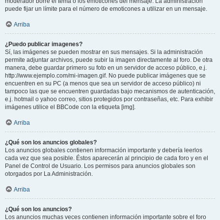
moderador borre el tema o los emoticones del mensaje. La administración
puede fijar un límite para el número de emoticones a utilizar en un mensaje.
Arriba
¿Puedo publicar imagenes?
Sí, las imágenes se pueden mostrar en sus mensajes. Si la administración
permite adjuntar archivos, puede subir la imagen directamente al foro. De otra
manera, debe guardar primero su foto en un servidor de acceso público, e.j.
http://www.ejemplo.com/mi-imagen.gif. No puede publicar imágenes que se
encuentren en su PC (a menos que sea un servidor de acceso público) ni
tampoco las que se encuentren guardadas bajo mecanismos de autenticación,
e.j. hotmail o yahoo correo, sitios protegidos por contraseñas, etc. Para exhibir
imágenes utilice el BBCode con la etiqueta [img].
Arriba
¿Qué son los anuncios globales?
Los anuncios globales contienen información importante y debería leerlos
cada vez que sea posible. Éstos aparecerán al principio de cada foro y en el
Panel de Control de Usuario. Los permisos para anuncios globales son
otorgados por La Administración.
Arriba
¿Qué son los anuncios?
Los anuncios muchas veces contienen información importante sobre el foro