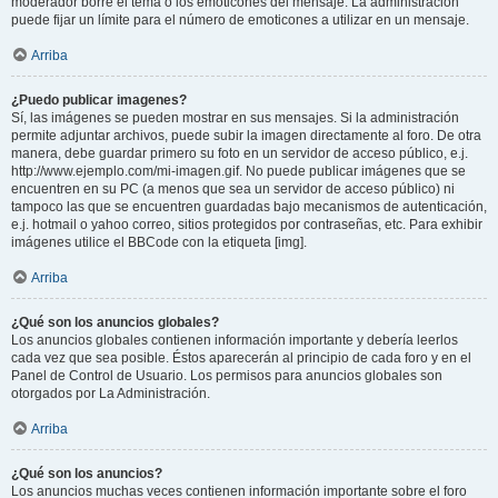
moderador borre el tema o los emoticones del mensaje. La administración
puede fijar un límite para el número de emoticones a utilizar en un mensaje.
Arriba
¿Puedo publicar imagenes?
Sí, las imágenes se pueden mostrar en sus mensajes. Si la administración
permite adjuntar archivos, puede subir la imagen directamente al foro. De otra
manera, debe guardar primero su foto en un servidor de acceso público, e.j.
http://www.ejemplo.com/mi-imagen.gif. No puede publicar imágenes que se
encuentren en su PC (a menos que sea un servidor de acceso público) ni
tampoco las que se encuentren guardadas bajo mecanismos de autenticación,
e.j. hotmail o yahoo correo, sitios protegidos por contraseñas, etc. Para exhibir
imágenes utilice el BBCode con la etiqueta [img].
Arriba
¿Qué son los anuncios globales?
Los anuncios globales contienen información importante y debería leerlos
cada vez que sea posible. Éstos aparecerán al principio de cada foro y en el
Panel de Control de Usuario. Los permisos para anuncios globales son
otorgados por La Administración.
Arriba
¿Qué son los anuncios?
Los anuncios muchas veces contienen información importante sobre el foro