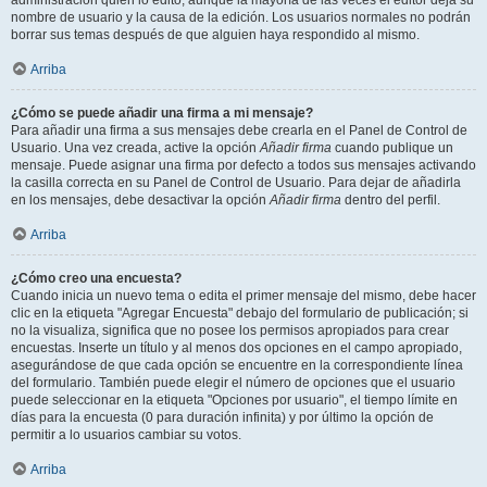
administración quién lo editó, aunque la mayoría de las veces el editor deja su
nombre de usuario y la causa de la edición. Los usuarios normales no podrán
borrar sus temas después de que alguien haya respondido al mismo.
Arriba
¿Cómo se puede añadir una firma a mi mensaje?
Para añadir una firma a sus mensajes debe crearla en el Panel de Control de
Usuario. Una vez creada, active la opción
Añadir firma
cuando publique un
mensaje. Puede asignar una firma por defecto a todos sus mensajes activando
la casilla correcta en su Panel de Control de Usuario. Para dejar de añadirla
en los mensajes, debe desactivar la opción
Añadir firma
dentro del perfil.
Arriba
¿Cómo creo una encuesta?
Cuando inicia un nuevo tema o edita el primer mensaje del mismo, debe hacer
clic en la etiqueta "Agregar Encuesta" debajo del formulario de publicación; si
no la visualiza, significa que no posee los permisos apropiados para crear
encuestas. Inserte un título y al menos dos opciones en el campo apropiado,
asegurándose de que cada opción se encuentre en la correspondiente línea
del formulario. También puede elegir el número de opciones que el usuario
puede seleccionar en la etiqueta "Opciones por usuario", el tiempo límite en
días para la encuesta (0 para duración infinita) y por último la opción de
permitir a lo usuarios cambiar su votos.
Arriba