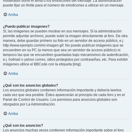
moderador borre el tema o los emoticones del mensaje. La administración
puede fijar un límite para el número de emoticones a utilizar en un mensaje.
Arriba
¿Puedo publicar imagenes?
Sí, las imágenes se pueden mostrar en sus mensajes. Si la administración
permite adjuntar archivos, puede subir la imagen directamente al foro. De otra
manera, debe guardar primero su foto en un servidor de acceso público, e.j.
http://www.ejemplo.com/mi-imagen.gif. No puede publicar imágenes que se
encuentren en su PC (a menos que sea un servidor de acceso público) ni
tampoco las que se encuentren guardadas bajo mecanismos de autenticación,
e.j. hotmail o yahoo correo, sitios protegidos por contraseñas, etc. Para exhibir
imágenes utilice el BBCode con la etiqueta [img].
Arriba
¿Qué son los anuncios globales?
Los anuncios globales contienen información importante y debería leerlos
cada vez que sea posible. Éstos aparecerán al principio de cada foro y en el
Panel de Control de Usuario. Los permisos para anuncios globales son
otorgados por La Administración.
Arriba
¿Qué son los anuncios?
Los anuncios muchas veces contienen información importante sobre el foro