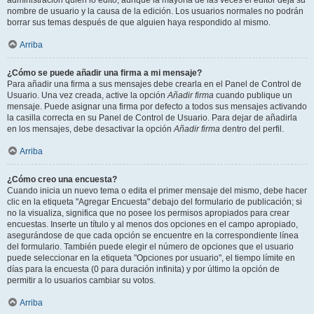
administración quién lo editó, aunque la mayoría de las veces el editor deja su
nombre de usuario y la causa de la edición. Los usuarios normales no podrán
borrar sus temas después de que alguien haya respondido al mismo.
Arriba
¿Cómo se puede añadir una firma a mi mensaje?
Para añadir una firma a sus mensajes debe crearla en el Panel de Control de
Usuario. Una vez creada, active la opción
Añadir firma
cuando publique un
mensaje. Puede asignar una firma por defecto a todos sus mensajes activando
la casilla correcta en su Panel de Control de Usuario. Para dejar de añadirla
en los mensajes, debe desactivar la opción
Añadir firma
dentro del perfil.
Arriba
¿Cómo creo una encuesta?
Cuando inicia un nuevo tema o edita el primer mensaje del mismo, debe hacer
clic en la etiqueta "Agregar Encuesta" debajo del formulario de publicación; si
no la visualiza, significa que no posee los permisos apropiados para crear
encuestas. Inserte un título y al menos dos opciones en el campo apropiado,
asegurándose de que cada opción se encuentre en la correspondiente línea
del formulario. También puede elegir el número de opciones que el usuario
puede seleccionar en la etiqueta "Opciones por usuario", el tiempo límite en
días para la encuesta (0 para duración infinita) y por último la opción de
permitir a lo usuarios cambiar su votos.
Arriba