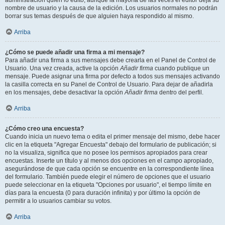
administración quién lo editó, aunque la mayoría de las veces el editor deja su
nombre de usuario y la causa de la edición. Los usuarios normales no podrán
borrar sus temas después de que alguien haya respondido al mismo.
Arriba
¿Cómo se puede añadir una firma a mi mensaje?
Para añadir una firma a sus mensajes debe crearla en el Panel de Control de
Usuario. Una vez creada, active la opción
Añadir firma
cuando publique un
mensaje. Puede asignar una firma por defecto a todos sus mensajes activando
la casilla correcta en su Panel de Control de Usuario. Para dejar de añadirla
en los mensajes, debe desactivar la opción
Añadir firma
dentro del perfil.
Arriba
¿Cómo creo una encuesta?
Cuando inicia un nuevo tema o edita el primer mensaje del mismo, debe hacer
clic en la etiqueta "Agregar Encuesta" debajo del formulario de publicación; si
no la visualiza, significa que no posee los permisos apropiados para crear
encuestas. Inserte un título y al menos dos opciones en el campo apropiado,
asegurándose de que cada opción se encuentre en la correspondiente línea
del formulario. También puede elegir el número de opciones que el usuario
puede seleccionar en la etiqueta "Opciones por usuario", el tiempo límite en
días para la encuesta (0 para duración infinita) y por último la opción de
permitir a lo usuarios cambiar su votos.
Arriba