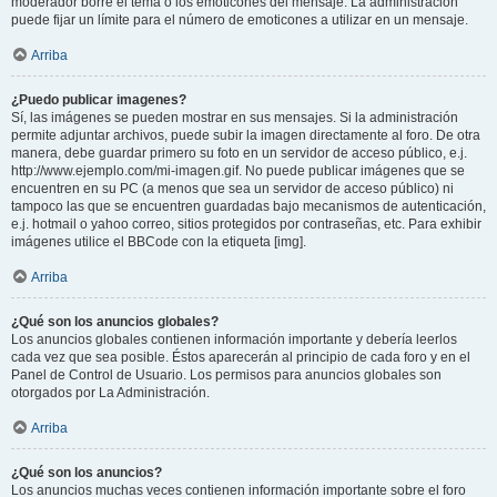
moderador borre el tema o los emoticones del mensaje. La administración
puede fijar un límite para el número de emoticones a utilizar en un mensaje.
Arriba
¿Puedo publicar imagenes?
Sí, las imágenes se pueden mostrar en sus mensajes. Si la administración
permite adjuntar archivos, puede subir la imagen directamente al foro. De otra
manera, debe guardar primero su foto en un servidor de acceso público, e.j.
http://www.ejemplo.com/mi-imagen.gif. No puede publicar imágenes que se
encuentren en su PC (a menos que sea un servidor de acceso público) ni
tampoco las que se encuentren guardadas bajo mecanismos de autenticación,
e.j. hotmail o yahoo correo, sitios protegidos por contraseñas, etc. Para exhibir
imágenes utilice el BBCode con la etiqueta [img].
Arriba
¿Qué son los anuncios globales?
Los anuncios globales contienen información importante y debería leerlos
cada vez que sea posible. Éstos aparecerán al principio de cada foro y en el
Panel de Control de Usuario. Los permisos para anuncios globales son
otorgados por La Administración.
Arriba
¿Qué son los anuncios?
Los anuncios muchas veces contienen información importante sobre el foro