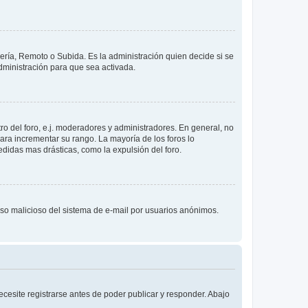
lería, Remoto o Subida. Es la administración quien decide si se
ministración para que sea activada.
o del foro, e.j. moderadores y administradores. En general, no
ara incrementar su rango. La mayoría de los foros lo
didas mas drásticas, como la expulsión del foro.
l uso malicioso del sistema de e-mail por usuarios anónimos.
cesite registrarse antes de poder publicar y responder. Abajo