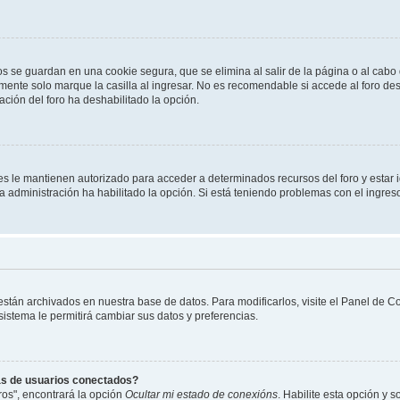
os se guardan en una cookie segura, que se elimina al salir de la página o al cab
ente solo marque la casilla al ingresar. No es recomendable si accede al foro des
tración del foro ha deshabilitado la opción.
les le mantienen autorizado para acceder a determinados recursos del foro y estar
 la administración ha habilitado la opción. Si está teniendo problemas con el ingres
 están archivados en nuestra base de datos. Para modificarlos, visite el Panel de 
 sistema le permitirá cambiar sus datos y preferencias.
as de usuarios conectados?
os", encontrará la opción
Ocultar mi estado de conexións
. Habilite esta opción y 