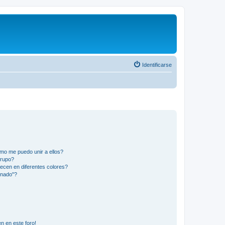
Identificarse
mo me puedo unir a ellos?
Grupo?
ecen en diferentes colores?
inado"?
n en este foro!