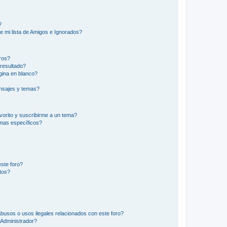
?
e mi lista de Amigos e Ignorados?
ros?
resultado?
ina en blanco?
nsajes y temas?
vorito y suscribirme a un tema?
emas específicos?
ste foro?
tos?
busos o usos ilegales relacionados con este foro?
Administrador?