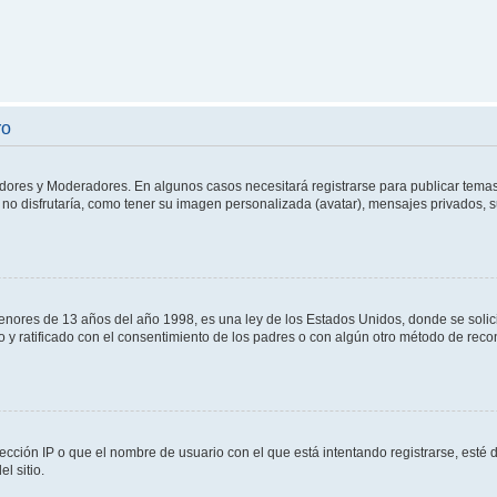
ro
adores y Moderadores. En algunos casos necesitará registrarse para publicar temas
no disfrutaría, como tener su imagen personalizada (avatar), mensajes privados, s
res de 13 años del año 1998, es una ley de los Estados Unidos, donde se solicita 
to y ratificado con el consentimiento de los padres o con algún otro método de rec
ección IP o que el nombre de usuario con el que está intentando registrarse, esté 
l sitio.