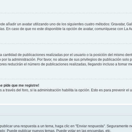
ede añadir un avatar utilizando uno de los siguientes cuatro métodos: Gravatar, Ga
s. En caso de que no este disponible la opción de avatar, comuníquese con La Ad
cantidad de publicaciones realizadas por el usuario o la posición del mismo dentr
r la administración. Por favor, no abuse de sus privilegios de publicación solo p
ores reducirán el número de publicaciones realizadas, llegando incluso a tomar me
me pide que me registre!
 a través del foro, si la administración habilita la opción. Esto es para prevenir e
publicar una respuesta a un tema, haga clic en "Enviar respuesta". Seguramente ne
mplo: Puede publicar nuevos temas, Puede votar en las encuestas, etc.