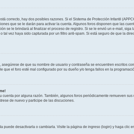
stá correcto, hay dos posibles razones. Si el Sistema de Protección Infantil (APPC
iones que se le darán para activar la cuenta. Algunos foros disponen que las cuen
ón se le brindará al finalizar el proceso de registro. Si se le envió un e-mail, siga
o tal vez haya sido capturada por un filtro anti-spam. Si está seguro de que la di
o, asegúrese de que su nombre de usuario y contraseña se encuentren escritos co
 que el foro esté mal configurado por su dueño y/o tenga fallos en la programació
rme!
su cuenta por alguna razón. También, algunos foros periódicamente remueven sus 
strese de nuevo y participe de las discuciones.
 puede desactivarla o cambiarla. Visite la página de ingreso (login) y haga clic 