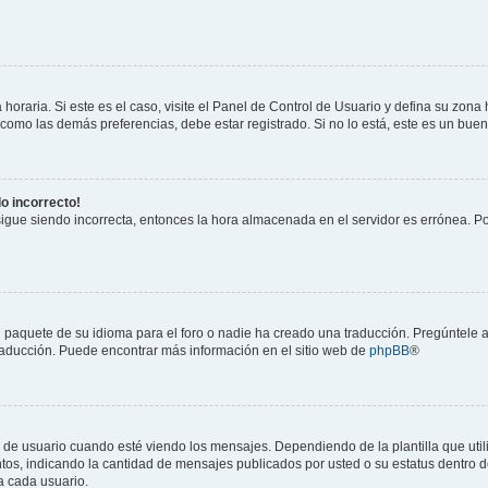
horaria. Si este es el caso, visite el Panel de Control de Usuario y defina su zona
 como las demás preferencias, debe estar registrado. Si no lo está, este es un bu
do incorrecto!
 sigue siendo incorrecta, entonces la hora almacenada en el servidor es errónea. P
 paquete de su idioma para el foro o nadie ha creado una traducción. Pregúntele a
 traducción. Puede encontrar más información en el sitio web de
phpBB
®
suario cuando esté viendo los mensajes. Dependiendo de la plantilla que utilice
ntos, indicando la cantidad de mensajes publicados por usted o su estatus dentro
a cada usuario.