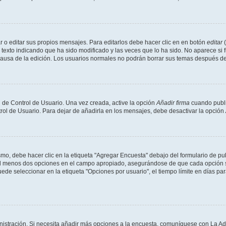
 o editar sus propios mensajes. Para editarlos debe hacer clic en en botón
editar
(
texto indicando que ha sido modificado y las veces que lo ha sido. No aparece si 
a causa de la edición. Los usuarios normales no podrán borrar sus temas después 
 de Control de Usuario. Una vez creada, active la opción
Añadir firma
cuando publi
trol de Usuario. Para dejar de añadirla en los mensajes, debe desactivar la opción
o, debe hacer clic en la etiqueta "Agregar Encuesta" debajo del formulario de publi
 al menos dos opciones en el campo apropiado, asegurándose de que cada opción se
 seleccionar en la etiqueta "Opciones por usuario", el tiempo límite en días para 
inistración. Si necesita añadir más opciones a la encuesta, comuníquese con La Ad