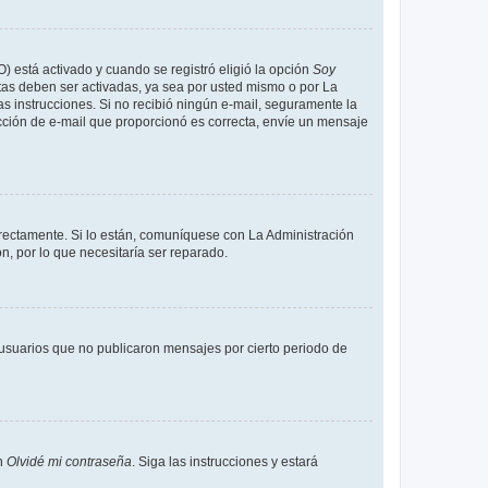
O) está activado y cuando se registró eligió la opción
Soy
tas deben ser activadas, ya sea por usted mismo o por La
 las instrucciones. Si no recibió ningún e-mail, seguramente la
rección de e-mail que proporcionó es correcta, envíe un mensaje
rrectamente. Si lo están, comuníquese con La Administración
n, por lo que necesitaría ser reparado.
usuarios que no publicaron mensajes por cierto periodo de
en
Olvidé mi contraseña
. Siga las instrucciones y estará