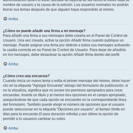
administración quién lo editó, aunque la mayoría de las veces el editor deja su
nombre de usuario y la causa de la edición. Los usuarios normales no podrán
borrar sus temas después de que alguien haya respondido al mismo.
Arriba
¿Cómo se puede añadir una firma a mi mensaje?
Para añadir una firma a sus mensajes debe crearla en el Panel de Control de
Usuario. Una vez creada, active la opción
Añadir firma
cuando publique un
mensaje. Puede asignar una firma por defecto a todos sus mensajes activando
la casilla correcta en su Panel de Control de Usuario. Para dejar de añadirla
en los mensajes, debe desactivar la opción
Añadir firma
dentro del perfil.
Arriba
¿Cómo creo una encuesta?
Cuando inicia un nuevo tema o edita el primer mensaje del mismo, debe hacer
clic en la etiqueta "Agregar Encuesta" debajo del formulario de publicación; si
no la visualiza, significa que no posee los permisos apropiados para crear
encuestas. Inserte un título y al menos dos opciones en el campo apropiado,
asegurándose de que cada opción se encuentre en la correspondiente línea
del formulario. También puede elegir el número de opciones que el usuario
puede seleccionar en la etiqueta "Opciones por usuario", el tiempo límite en
días para la encuesta (0 para duración infinita) y por último la opción de
permitir a lo usuarios cambiar su votos.
Arriba