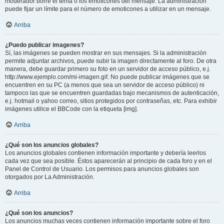
moderador borre el tema o los emoticones del mensaje. La administración
puede fijar un límite para el número de emoticones a utilizar en un mensaje.
Arriba
¿Puedo publicar imagenes?
Sí, las imágenes se pueden mostrar en sus mensajes. Si la administración
permite adjuntar archivos, puede subir la imagen directamente al foro. De otra
manera, debe guardar primero su foto en un servidor de acceso público, e.j.
http://www.ejemplo.com/mi-imagen.gif. No puede publicar imágenes que se
encuentren en su PC (a menos que sea un servidor de acceso público) ni
tampoco las que se encuentren guardadas bajo mecanismos de autenticación,
e.j. hotmail o yahoo correo, sitios protegidos por contraseñas, etc. Para exhibir
imágenes utilice el BBCode con la etiqueta [img].
Arriba
¿Qué son los anuncios globales?
Los anuncios globales contienen información importante y debería leerlos
cada vez que sea posible. Éstos aparecerán al principio de cada foro y en el
Panel de Control de Usuario. Los permisos para anuncios globales son
otorgados por La Administración.
Arriba
¿Qué son los anuncios?
Los anuncios muchas veces contienen información importante sobre el foro