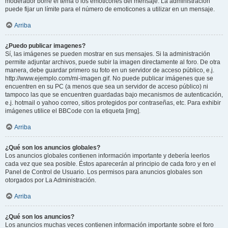
moderador borre el tema o los emoticones del mensaje. La administración
puede fijar un límite para el número de emoticones a utilizar en un mensaje.
Arriba
¿Puedo publicar imagenes?
Sí, las imágenes se pueden mostrar en sus mensajes. Si la administración
permite adjuntar archivos, puede subir la imagen directamente al foro. De otra
manera, debe guardar primero su foto en un servidor de acceso público, e.j.
http://www.ejemplo.com/mi-imagen.gif. No puede publicar imágenes que se
encuentren en su PC (a menos que sea un servidor de acceso público) ni
tampoco las que se encuentren guardadas bajo mecanismos de autenticación,
e.j. hotmail o yahoo correo, sitios protegidos por contraseñas, etc. Para exhibir
imágenes utilice el BBCode con la etiqueta [img].
Arriba
¿Qué son los anuncios globales?
Los anuncios globales contienen información importante y debería leerlos
cada vez que sea posible. Éstos aparecerán al principio de cada foro y en el
Panel de Control de Usuario. Los permisos para anuncios globales son
otorgados por La Administración.
Arriba
¿Qué son los anuncios?
Los anuncios muchas veces contienen información importante sobre el foro