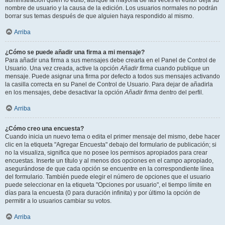
administración quién lo editó, aunque la mayoría de las veces el editor deja su
nombre de usuario y la causa de la edición. Los usuarios normales no podrán
borrar sus temas después de que alguien haya respondido al mismo.
Arriba
¿Cómo se puede añadir una firma a mi mensaje?
Para añadir una firma a sus mensajes debe crearla en el Panel de Control de
Usuario. Una vez creada, active la opción
Añadir firma
cuando publique un
mensaje. Puede asignar una firma por defecto a todos sus mensajes activando
la casilla correcta en su Panel de Control de Usuario. Para dejar de añadirla
en los mensajes, debe desactivar la opción
Añadir firma
dentro del perfil.
Arriba
¿Cómo creo una encuesta?
Cuando inicia un nuevo tema o edita el primer mensaje del mismo, debe hacer
clic en la etiqueta "Agregar Encuesta" debajo del formulario de publicación; si
no la visualiza, significa que no posee los permisos apropiados para crear
encuestas. Inserte un título y al menos dos opciones en el campo apropiado,
asegurándose de que cada opción se encuentre en la correspondiente línea
del formulario. También puede elegir el número de opciones que el usuario
puede seleccionar en la etiqueta "Opciones por usuario", el tiempo límite en
días para la encuesta (0 para duración infinita) y por último la opción de
permitir a lo usuarios cambiar su votos.
Arriba