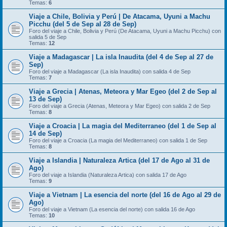
Temas:
6
Viaje a Chile, Bolivia y Perú | De Atacama, Uyuni a Machu
Picchu (del 5 de Sep al 28 de Sep)
Foro del viaje a Chile, Bolivia y Perú (De Atacama, Uyuni a Machu Picchu) con
salida 5 de Sep
Temas:
12
Viaje a Madagascar | La isla Inaudita (del 4 de Sep al 27 de
Sep)
Foro del viaje a Madagascar (La isla Inaudita) con salida 4 de Sep
Temas:
7
Viaje a Grecia | Atenas, Meteora y Mar Egeo (del 2 de Sep al
13 de Sep)
Foro del viaje a Grecia (Atenas, Meteora y Mar Egeo) con salida 2 de Sep
Temas:
8
Viaje a Croacia | La magia del Mediterraneo (del 1 de Sep al
14 de Sep)
Foro del viaje a Croacia (La magia del Mediterraneo) con salida 1 de Sep
Temas:
8
Viaje a Islandia | Naturaleza Artica (del 17 de Ago al 31 de
Ago)
Foro del viaje a Islandia (Naturaleza Artica) con salida 17 de Ago
Temas:
9
Viaje a Vietnam | La esencia del norte (del 16 de Ago al 29 de
Ago)
Foro del viaje a Vietnam (La esencia del norte) con salida 16 de Ago
Temas:
10