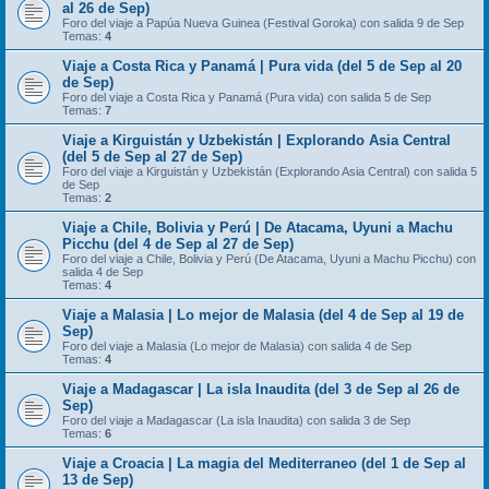
al 26 de Sep)
Foro del viaje a Papúa Nueva Guinea (Festival Goroka) con salida 9 de Sep
Temas:
4
Viaje a Costa Rica y Panamá | Pura vida (del 5 de Sep al 20
de Sep)
Foro del viaje a Costa Rica y Panamá (Pura vida) con salida 5 de Sep
Temas:
7
Viaje a Kirguistán y Uzbekistán | Explorando Asia Central
(del 5 de Sep al 27 de Sep)
Foro del viaje a Kirguistán y Uzbekistán (Explorando Asia Central) con salida 5
de Sep
Temas:
2
Viaje a Chile, Bolivia y Perú | De Atacama, Uyuni a Machu
Picchu (del 4 de Sep al 27 de Sep)
Foro del viaje a Chile, Bolivia y Perú (De Atacama, Uyuni a Machu Picchu) con
salida 4 de Sep
Temas:
4
Viaje a Malasia | Lo mejor de Malasia (del 4 de Sep al 19 de
Sep)
Foro del viaje a Malasia (Lo mejor de Malasia) con salida 4 de Sep
Temas:
4
Viaje a Madagascar | La isla Inaudita (del 3 de Sep al 26 de
Sep)
Foro del viaje a Madagascar (La isla Inaudita) con salida 3 de Sep
Temas:
6
Viaje a Croacia | La magia del Mediterraneo (del 1 de Sep al
13 de Sep)