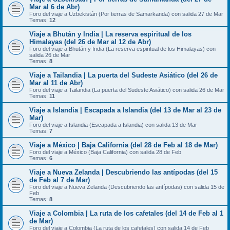
Mar al 6 de Abr)
Foro del viaje a Uzbekistán (Por tierras de Samarkanda) con salida 27 de Mar
Temas:
12
Viaje a Bhután y India | La reserva espiritual de los
Himalayas (del 26 de Mar al 12 de Abr)
Foro del viaje a Bhután y India (La reserva espiritual de los Himalayas) con
salida 26 de Mar
Temas:
8
Viaje a Tailandia | La puerta del Sudeste Asiático (del 26 de
Mar al 11 de Abr)
Foro del viaje a Tailandia (La puerta del Sudeste Asiático) con salida 26 de Mar
Temas:
11
Viaje a Islandia | Escapada a Islandia (del 13 de Mar al 23 de
Mar)
Foro del viaje a Islandia (Escapada a Islandia) con salida 13 de Mar
Temas:
7
Viaje a México | Baja California (del 28 de Feb al 18 de Mar)
Foro del viaje a México (Baja California) con salida 28 de Feb
Temas:
6
Viaje a Nueva Zelanda | Descubriendo las antípodas (del 15
de Feb al 7 de Mar)
Foro del viaje a Nueva Zelanda (Descubriendo las antípodas) con salida 15 de
Feb
Temas:
8
Viaje a Colombia | La ruta de los cafetales (del 14 de Feb al 1
de Mar)
Foro del viaje a Colombia (La ruta de los cafetales) con salida 14 de Feb