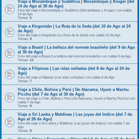
Viaje a Mozambique y Sudáfrica | Mozambique y Kruger (del
14 de Ago al 30 de Ago)
Foro del viaje a Mozambique y Sudáfrica (Mozambique y Kruger) con salida
14 de Ago
Temas:
5
Viaje a Kirguistán | La Ruta de la Seda (del 10 de Ago al 24
de Ago)
Foro del viaje a Kirguistán (La Ruta de la Seda) con salida 10 de Ago
Temas:
8
Viaje a Brasil | La belleza del noreste brasileño (del 9 de Ago
al 30 de Ago)
Foro del viaje a Brasil (La belleza del noreste brasileño) con salida 9 de Ago
Temas:
12
Viaje a Filipinas | Las islas soñadas (del 8 de Ago al 24 de
Ago)
Foro del viaje a Filipinas (Las islas soñadas) con salida 8 de Ago
Temas:
7
Viaje a Chile, Bolivia y Perú | De Atacama, Uyuni a Machu
Picchu (del 7 de Ago al 30 de Ago)
Foro del viaje a Chile, Bolivia y Perú (De Atacama, Uyuni a Machu Picchu) con
salida 7 de Ago
Temas:
9
Viaje a Sri Lanka y Maldivas | Las joyas del Indico (del 7 de
Ago al 28 de Ago)
Foro del viaje a Sri Lanka y Maldivas (Las joyas del Indico) con salida 7 de
Ago
Temas:
8