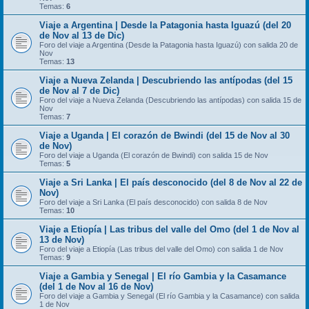
Temas:
6
Viaje a Argentina | Desde la Patagonia hasta Iguazú (del 20
de Nov al 13 de Dic)
Foro del viaje a Argentina (Desde la Patagonia hasta Iguazú) con salida 20 de
Nov
Temas:
13
Viaje a Nueva Zelanda | Descubriendo las antípodas (del 15
de Nov al 7 de Dic)
Foro del viaje a Nueva Zelanda (Descubriendo las antípodas) con salida 15 de
Nov
Temas:
7
Viaje a Uganda | El corazón de Bwindi (del 15 de Nov al 30
de Nov)
Foro del viaje a Uganda (El corazón de Bwindi) con salida 15 de Nov
Temas:
5
Viaje a Sri Lanka | El país desconocido (del 8 de Nov al 22 de
Nov)
Foro del viaje a Sri Lanka (El país desconocido) con salida 8 de Nov
Temas:
10
Viaje a Etiopía | Las tribus del valle del Omo (del 1 de Nov al
13 de Nov)
Foro del viaje a Etiopía (Las tribus del valle del Omo) con salida 1 de Nov
Temas:
9
Viaje a Gambia y Senegal | El río Gambia y la Casamance
(del 1 de Nov al 16 de Nov)
Foro del viaje a Gambia y Senegal (El río Gambia y la Casamance) con salida
1 de Nov