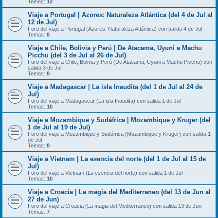
Temas:
12
Viaje a Portugal | Azores: Naturaleza Atlántica (del 4 de Jul al
12 de Jul)
Foro del viaje a Portugal (Azores: Naturaleza Atlántica) con salida 4 de Jul
Temas:
8
Viaje a Chile, Bolivia y Perú | De Atacama, Uyuni a Machu
Picchu (del 3 de Jul al 26 de Jul)
Foro del viaje a Chile, Bolivia y Perú (De Atacama, Uyuni a Machu Picchu) con
salida 3 de Jul
Temas:
8
Viaje a Madagascar | La isla Inaudita (del 1 de Jul al 24 de
Jul)
Foro del viaje a Madagascar (La isla Inaudita) con salida 1 de Jul
Temas:
10
Viaje a Mozambique y Sudáfrica | Mozambique y Kruger (del
1 de Jul al 19 de Jul)
Foro del viaje a Mozambique y Sudáfrica (Mozambique y Kruger) con salida 1
de Jul
Temas:
8
Viaje a Vietnam | La esencia del norte (del 1 de Jul al 15 de
Jul)
Foro del viaje a Vietnam (La esencia del norte) con salida 1 de Jul
Temas:
10
Viaje a Croacia | La magia del Mediterraneo (del 13 de Jun al
27 de Jun)
Foro del viaje a Croacia (La magia del Mediterraneo) con salida 13 de Jun
Temas:
7