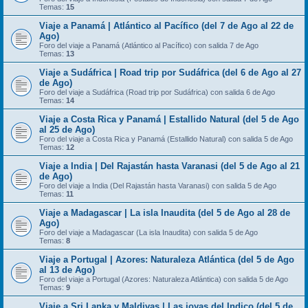
Temas:
15
Viaje a Panamá | Atlántico al Pacífico (del 7 de Ago al 22 de
Ago)
Foro del viaje a Panamá (Atlántico al Pacífico) con salida 7 de Ago
Temas:
13
Viaje a Sudáfrica | Road trip por Sudáfrica (del 6 de Ago al 27
de Ago)
Foro del viaje a Sudáfrica (Road trip por Sudáfrica) con salida 6 de Ago
Temas:
14
Viaje a Costa Rica y Panamá | Estallido Natural (del 5 de Ago
al 25 de Ago)
Foro del viaje a Costa Rica y Panamá (Estallido Natural) con salida 5 de Ago
Temas:
12
Viaje a India | Del Rajastán hasta Varanasi (del 5 de Ago al 21
de Ago)
Foro del viaje a India (Del Rajastán hasta Varanasi) con salida 5 de Ago
Temas:
11
Viaje a Madagascar | La isla Inaudita (del 5 de Ago al 28 de
Ago)
Foro del viaje a Madagascar (La isla Inaudita) con salida 5 de Ago
Temas:
8
Viaje a Portugal | Azores: Naturaleza Atlántica (del 5 de Ago
al 13 de Ago)
Foro del viaje a Portugal (Azores: Naturaleza Atlántica) con salida 5 de Ago
Temas:
9
Viaje a Sri Lanka y Maldivas | Las joyas del Indico (del 5 de