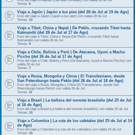
Foro del viaje a Filipinas (Las islas soñadas) con salida 28 de Jul
Temas:
6
Viaje a Japón | Japón a tus pies (del 28 de Jul al 19 de Ago)
Foro del viaje a Japón (Japón a tus pies) con salida 28 de Jul
Temas:
10
Viaje a Tíbet, China y Nepal | De Pekín, cruzando Tibet hasta
Katmandú (del 28 de Jul al 17 de Ago)
Foro del viaje a Tíbet, China y Nepal (De Pekín, cruzando Tibet hasta
Katmandú) con salida 28 de Jul
Temas:
9
Viaje a Chile, Bolivia y Perú | De Atacama, Uyuni a Machu
Picchu (del 26 de Jul al 17 de Ago)
Foro del viaje a Chile, Bolivia y Perú (De Atacama, Uyuni a Machu Picchu) con
salida 26 de Jul
Temas:
7
Viaje a Rusia, Mongolia y China | El Transiberiano, desde
San Petersburgo hasta Pekín (del 26 de Jul al 18 de Ago)
Foro del viaje a Rusia, Mongolia y China (El Transiberiano, desde San
Petersburgo hasta Pekín) con salida 26 de Jul
Temas:
11
Viaje a Brasil | La belleza del noreste brasileño (del 25 de Jul
al 16 de Ago)
Foro del viaje a Brasil (La belleza del noreste brasileño) con salida 25 de Jul
Temas:
10
Viaje a Colombia | La ruta de los cafetales (del 25 de Jul al 14
de Ago)
Foro del viaje a Colombia (La ruta de los cafetales) con salida 25 de Jul
Temas:
10