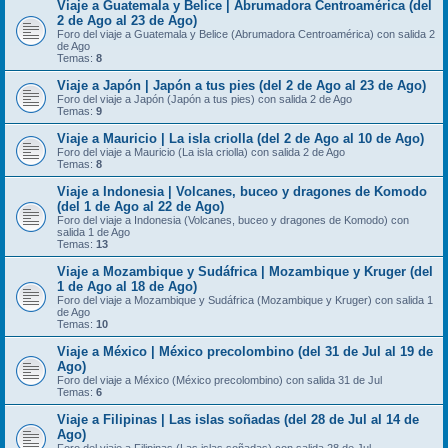
Viaje a Guatemala y Belice | Abrumadora Centroamérica (del
2 de Ago al 23 de Ago)
Foro del viaje a Guatemala y Belice (Abrumadora Centroamérica) con salida 2
de Ago
Temas:
8
Viaje a Japón | Japón a tus pies (del 2 de Ago al 23 de Ago)
Foro del viaje a Japón (Japón a tus pies) con salida 2 de Ago
Temas:
9
Viaje a Mauricio | La isla criolla (del 2 de Ago al 10 de Ago)
Foro del viaje a Mauricio (La isla criolla) con salida 2 de Ago
Temas:
8
Viaje a Indonesia | Volcanes, buceo y dragones de Komodo
(del 1 de Ago al 22 de Ago)
Foro del viaje a Indonesia (Volcanes, buceo y dragones de Komodo) con
salida 1 de Ago
Temas:
13
Viaje a Mozambique y Sudáfrica | Mozambique y Kruger (del
1 de Ago al 18 de Ago)
Foro del viaje a Mozambique y Sudáfrica (Mozambique y Kruger) con salida 1
de Ago
Temas:
10
Viaje a México | México precolombino (del 31 de Jul al 19 de
Ago)
Foro del viaje a México (México precolombino) con salida 31 de Jul
Temas:
6
Viaje a Filipinas | Las islas soñadas (del 28 de Jul al 14 de
Ago)