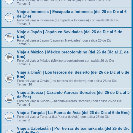
Foro del viaje a Guatemala (Sorpresa Maya) con salida 26 de Dic
Temas:
9
Viaje a Indonesia | Escapada a Indonesia (del 26 de Dic al 6
de Ene)
Foro del viaje a Indonesia (Escapada a Indonesia) con salida 26 de Dic
Temas:
7
Viaje a Japón | Japón en Navidades (del 26 de Dic al 9 de
Ene)
Foro del viaje a Japón (Japón en Navidades) con salida 26 de Dic
Temas:
9
Viaje a México | México precolombino (del 26 de Dic al 11 de
Ene)
Foro del viaje a México (México precolombino) con salida 26 de Dic
Temas:
7
Viaje a Omán | Los tesoros del desierto (del 26 de Dic al 6 de
Ene)
Foro del viaje a Omán (Los tesoros del desierto) con salida 26 de Dic
Temas:
10
Viaje a Suecia | Cazando Auroras Boreales (del 26 de Dic al 5
de Ene)
Foro del viaje a Suecia (Cazando Auroras Boreales) con salida 26 de Dic
Temas:
6
Viaje a Turquía | La Puerta de Asia (del 26 de Dic al 6 de Ene)
Foro del viaje a Turquía (La Puerta de Asia) con salida 26 de Dic
Temas:
6
Viaje a Uzbekistán | Por tierras de Samarkanda (del 26 de Dic
al 5 de Ene)