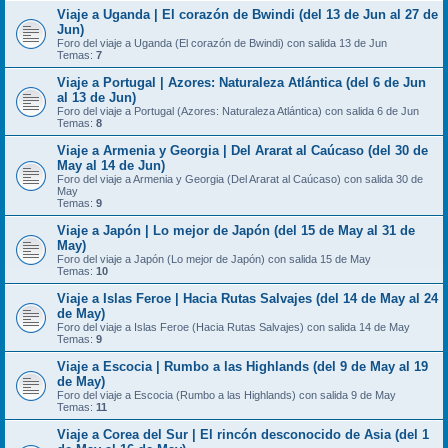
Viaje a Uganda | El corazón de Bwindi (del 13 de Jun al 27 de
Jun)
Foro del viaje a Uganda (El corazón de Bwindi) con salida 13 de Jun
Temas:
7
Viaje a Portugal | Azores: Naturaleza Atlántica (del 6 de Jun
al 13 de Jun)
Foro del viaje a Portugal (Azores: Naturaleza Atlántica) con salida 6 de Jun
Temas:
8
Viaje a Armenia y Georgia | Del Ararat al Caúcaso (del 30 de
May al 14 de Jun)
Foro del viaje a Armenia y Georgia (Del Ararat al Caúcaso) con salida 30 de
May
Temas:
9
Viaje a Japón | Lo mejor de Japón (del 15 de May al 31 de
May)
Foro del viaje a Japón (Lo mejor de Japón) con salida 15 de May
Temas:
10
Viaje a Islas Feroe | Hacia Rutas Salvajes (del 14 de May al 24
de May)
Foro del viaje a Islas Feroe (Hacia Rutas Salvajes) con salida 14 de May
Temas:
9
Viaje a Escocia | Rumbo a las Highlands (del 9 de May al 19
de May)
Foro del viaje a Escocia (Rumbo a las Highlands) con salida 9 de May
Temas:
11
Viaje a Corea del Sur | El rincón desconocido de Asia (del 1