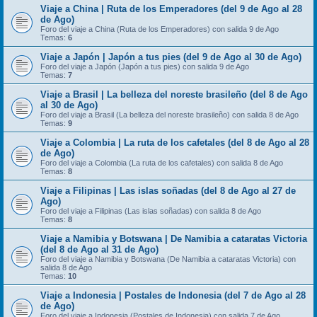
Viaje a China | Ruta de los Emperadores (del 9 de Ago al 28
de Ago)
Foro del viaje a China (Ruta de los Emperadores) con salida 9 de Ago
Temas:
6
Viaje a Japón | Japón a tus pies (del 9 de Ago al 30 de Ago)
Foro del viaje a Japón (Japón a tus pies) con salida 9 de Ago
Temas:
7
Viaje a Brasil | La belleza del noreste brasileño (del 8 de Ago
al 30 de Ago)
Foro del viaje a Brasil (La belleza del noreste brasileño) con salida 8 de Ago
Temas:
9
Viaje a Colombia | La ruta de los cafetales (del 8 de Ago al 28
de Ago)
Foro del viaje a Colombia (La ruta de los cafetales) con salida 8 de Ago
Temas:
8
Viaje a Filipinas | Las islas soñadas (del 8 de Ago al 27 de
Ago)
Foro del viaje a Filipinas (Las islas soñadas) con salida 8 de Ago
Temas:
8
Viaje a Namibia y Botswana | De Namibia a cataratas Victoria
(del 8 de Ago al 31 de Ago)
Foro del viaje a Namibia y Botswana (De Namibia a cataratas Victoria) con
salida 8 de Ago
Temas:
10
Viaje a Indonesia | Postales de Indonesia (del 7 de Ago al 28
de Ago)
Foro del viaje a Indonesia (Postales de Indonesia) con salida 7 de Ago