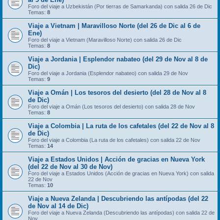
Foro del viaje a Uzbekistán (Por tierras de Samarkanda) con salida 26 de Dic
Temas:
8
Viaje a Vietnam | Maravilloso Norte (del 26 de Dic al 6 de
Ene)
Foro del viaje a Vietnam (Maravilloso Norte) con salida 26 de Dic
Temas:
8
Viaje a Jordania | Esplendor nabateo (del 29 de Nov al 8 de
Dic)
Foro del viaje a Jordania (Esplendor nabateo) con salida 29 de Nov
Temas:
9
Viaje a Omán | Los tesoros del desierto (del 28 de Nov al 8
de Dic)
Foro del viaje a Omán (Los tesoros del desierto) con salida 28 de Nov
Temas:
8
Viaje a Colombia | La ruta de los cafetales (del 22 de Nov al 8
de Dic)
Foro del viaje a Colombia (La ruta de los cafetales) con salida 22 de Nov
Temas:
14
Viaje a Estados Unidos | Acción de gracias en Nueva York
(del 22 de Nov al 30 de Nov)
Foro del viaje a Estados Unidos (Acción de gracias en Nueva York) con salida
22 de Nov
Temas:
10
Viaje a Nueva Zelanda | Descubriendo las antípodas (del 22
de Nov al 14 de Dic)
Foro del viaje a Nueva Zelanda (Descubriendo las antípodas) con salida 22 de
Nov