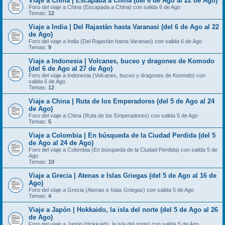
Viaje a China | Escapada a China (del 6 de Ago al 22 de Ago)
Foro del viaje a China (Escapada a China) con salida 6 de Ago
Temas:
12
Viaje a India | Del Rajastán hasta Varanasi (del 6 de Ago al 22
de Ago)
Foro del viaje a India (Del Rajastán hasta Varanasi) con salida 6 de Ago
Temas:
9
Viaje a Indonesia | Volcanes, buceo y dragones de Komodo
(del 6 de Ago al 27 de Ago)
Foro del viaje a Indonesia (Volcanes, buceo y dragones de Komodo) con
salida 6 de Ago
Temas:
12
Viaje a China | Ruta de los Emperadores (del 5 de Ago al 24
de Ago)
Foro del viaje a China (Ruta de los Emperadores) con salida 5 de Ago
Temas:
5
Viaje a Colombia | En búsqueda de la Ciudad Perdida (del 5
de Ago al 24 de Ago)
Foro del viaje a Colombia (En búsqueda de la Ciudad Perdida) con salida 5 de
Ago
Temas:
10
Viaje a Grecia | Atenas e Islas Griegas (del 5 de Ago al 16 de
Ago)
Foro del viaje a Grecia (Atenas e Islas Griegas) con salida 5 de Ago
Temas:
4
Viaje a Japón | Hokkaido, la isla del norte (del 5 de Ago al 26
de Ago)
Foro del viaje a Japón (Hokkaido, la isla del norte) con salida 5 de Ago