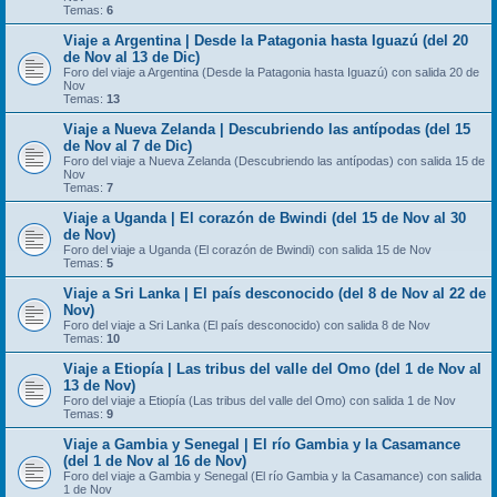
Temas:
6
Viaje a Argentina | Desde la Patagonia hasta Iguazú (del 20
de Nov al 13 de Dic)
Foro del viaje a Argentina (Desde la Patagonia hasta Iguazú) con salida 20 de
Nov
Temas:
13
Viaje a Nueva Zelanda | Descubriendo las antípodas (del 15
de Nov al 7 de Dic)
Foro del viaje a Nueva Zelanda (Descubriendo las antípodas) con salida 15 de
Nov
Temas:
7
Viaje a Uganda | El corazón de Bwindi (del 15 de Nov al 30
de Nov)
Foro del viaje a Uganda (El corazón de Bwindi) con salida 15 de Nov
Temas:
5
Viaje a Sri Lanka | El país desconocido (del 8 de Nov al 22 de
Nov)
Foro del viaje a Sri Lanka (El país desconocido) con salida 8 de Nov
Temas:
10
Viaje a Etiopía | Las tribus del valle del Omo (del 1 de Nov al
13 de Nov)
Foro del viaje a Etiopía (Las tribus del valle del Omo) con salida 1 de Nov
Temas:
9
Viaje a Gambia y Senegal | El río Gambia y la Casamance
(del 1 de Nov al 16 de Nov)
Foro del viaje a Gambia y Senegal (El río Gambia y la Casamance) con salida
1 de Nov