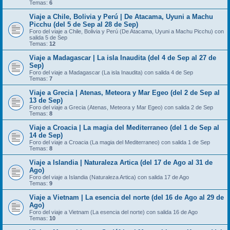
Temas:
6
Viaje a Chile, Bolivia y Perú | De Atacama, Uyuni a Machu
Picchu (del 5 de Sep al 28 de Sep)
Foro del viaje a Chile, Bolivia y Perú (De Atacama, Uyuni a Machu Picchu) con
salida 5 de Sep
Temas:
12
Viaje a Madagascar | La isla Inaudita (del 4 de Sep al 27 de
Sep)
Foro del viaje a Madagascar (La isla Inaudita) con salida 4 de Sep
Temas:
7
Viaje a Grecia | Atenas, Meteora y Mar Egeo (del 2 de Sep al
13 de Sep)
Foro del viaje a Grecia (Atenas, Meteora y Mar Egeo) con salida 2 de Sep
Temas:
8
Viaje a Croacia | La magia del Mediterraneo (del 1 de Sep al
14 de Sep)
Foro del viaje a Croacia (La magia del Mediterraneo) con salida 1 de Sep
Temas:
8
Viaje a Islandia | Naturaleza Artica (del 17 de Ago al 31 de
Ago)
Foro del viaje a Islandia (Naturaleza Artica) con salida 17 de Ago
Temas:
9
Viaje a Vietnam | La esencia del norte (del 16 de Ago al 29 de
Ago)
Foro del viaje a Vietnam (La esencia del norte) con salida 16 de Ago
Temas:
10