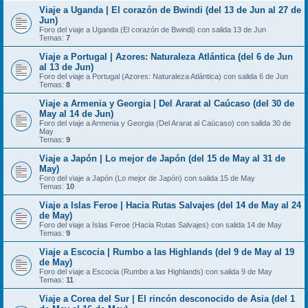
Viaje a Uganda | El corazón de Bwindi (del 13 de Jun al 27 de
Jun)
Foro del viaje a Uganda (El corazón de Bwindi) con salida 13 de Jun
Temas:
7
Viaje a Portugal | Azores: Naturaleza Atlántica (del 6 de Jun
al 13 de Jun)
Foro del viaje a Portugal (Azores: Naturaleza Atlántica) con salida 6 de Jun
Temas:
8
Viaje a Armenia y Georgia | Del Ararat al Caúcaso (del 30 de
May al 14 de Jun)
Foro del viaje a Armenia y Georgia (Del Ararat al Caúcaso) con salida 30 de
May
Temas:
9
Viaje a Japón | Lo mejor de Japón (del 15 de May al 31 de
May)
Foro del viaje a Japón (Lo mejor de Japón) con salida 15 de May
Temas:
10
Viaje a Islas Feroe | Hacia Rutas Salvajes (del 14 de May al 24
de May)
Foro del viaje a Islas Feroe (Hacia Rutas Salvajes) con salida 14 de May
Temas:
9
Viaje a Escocia | Rumbo a las Highlands (del 9 de May al 19
de May)
Foro del viaje a Escocia (Rumbo a las Highlands) con salida 9 de May
Temas:
11
Viaje a Corea del Sur | El rincón desconocido de Asia (del 1