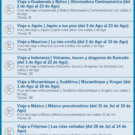
Viaje a Guatemala y Belice | Abrumadora Centroamérica (del
2 de Ago al 23 de Ago)
Foro del viaje a Guatemala y Belice (Abrumadora Centroamérica) con salida 2
de Ago
Temas:
8
Viaje a Japón | Japón a tus pies (del 2 de Ago al 23 de Ago)
Foro del viaje a Japón (Japón a tus pies) con salida 2 de Ago
Temas:
9
Viaje a Mauricio | La isla criolla (del 2 de Ago al 10 de Ago)
Foro del viaje a Mauricio (La isla criolla) con salida 2 de Ago
Temas:
8
Viaje a Indonesia | Volcanes, buceo y dragones de Komodo
(del 1 de Ago al 22 de Ago)
Foro del viaje a Indonesia (Volcanes, buceo y dragones de Komodo) con
salida 1 de Ago
Temas:
13
Viaje a Mozambique y Sudáfrica | Mozambique y Kruger (del
1 de Ago al 18 de Ago)
Foro del viaje a Mozambique y Sudáfrica (Mozambique y Kruger) con salida 1
de Ago
Temas:
10
Viaje a México | México precolombino (del 31 de Jul al 19 de
Ago)
Foro del viaje a México (México precolombino) con salida 31 de Jul
Temas:
6
Viaje a Filipinas | Las islas soñadas (del 28 de Jul al 14 de
Ago)