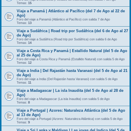
Temas:
15
Viaje a Panamá | Atlántico al Pacífico (del 7 de Ago al 22 de
Ago)
Foro del viaje a Panamá (Atlántico al Pacífico) con salida 7 de Ago
Temas:
13
Viaje a Sudáfrica | Road trip por Sudáfrica (del 6 de Ago al 27
de Ago)
Foro del viaje a Sudáfrica (Road trip por Sudáfrica) con salida 6 de Ago
Temas:
14
Viaje a Costa Rica y Panamá | Estallido Natural (del 5 de Ago
al 25 de Ago)
Foro del viaje a Costa Rica y Panamá (Estallido Natural) con salida 5 de Ago
Temas:
12
Viaje a India | Del Rajastán hasta Varanasi (del 5 de Ago al 21
de Ago)
Foro del viaje a India (Del Rajastán hasta Varanasi) con salida 5 de Ago
Temas:
11
Viaje a Madagascar | La isla Inaudita (del 5 de Ago al 28 de
Ago)
Foro del viaje a Madagascar (La isla Inaudita) con salida 5 de Ago
Temas:
8
Viaje a Portugal | Azores: Naturaleza Atlántica (del 5 de Ago
al 13 de Ago)
Foro del viaje a Portugal (Azores: Naturaleza Atlántica) con salida 5 de Ago
Temas:
9
Viaje a Sri Lanka y Maldivas | Las joyas del Indico (del 5 de