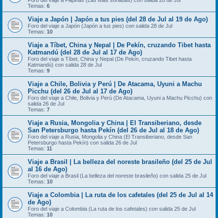
Foro del viaje a Filipinas (Las islas soñadas) con salida 28 de Jul
Temas:
6
Viaje a Japón | Japón a tus pies (del 28 de Jul al 19 de Ago)
Foro del viaje a Japón (Japón a tus pies) con salida 28 de Jul
Temas:
10
Viaje a Tíbet, China y Nepal | De Pekín, cruzando Tibet hasta
Katmandú (del 28 de Jul al 17 de Ago)
Foro del viaje a Tíbet, China y Nepal (De Pekín, cruzando Tibet hasta
Katmandú) con salida 28 de Jul
Temas:
9
Viaje a Chile, Bolivia y Perú | De Atacama, Uyuni a Machu
Picchu (del 26 de Jul al 17 de Ago)
Foro del viaje a Chile, Bolivia y Perú (De Atacama, Uyuni a Machu Picchu) con
salida 26 de Jul
Temas:
7
Viaje a Rusia, Mongolia y China | El Transiberiano, desde
San Petersburgo hasta Pekín (del 26 de Jul al 18 de Ago)
Foro del viaje a Rusia, Mongolia y China (El Transiberiano, desde San
Petersburgo hasta Pekín) con salida 26 de Jul
Temas:
11
Viaje a Brasil | La belleza del noreste brasileño (del 25 de Jul
al 16 de Ago)
Foro del viaje a Brasil (La belleza del noreste brasileño) con salida 25 de Jul
Temas:
10
Viaje a Colombia | La ruta de los cafetales (del 25 de Jul al 14
de Ago)
Foro del viaje a Colombia (La ruta de los cafetales) con salida 25 de Jul
Temas:
10