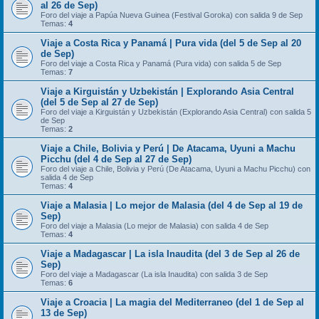
al 26 de Sep)
Foro del viaje a Papúa Nueva Guinea (Festival Goroka) con salida 9 de Sep
Temas:
4
Viaje a Costa Rica y Panamá | Pura vida (del 5 de Sep al 20
de Sep)
Foro del viaje a Costa Rica y Panamá (Pura vida) con salida 5 de Sep
Temas:
7
Viaje a Kirguistán y Uzbekistán | Explorando Asia Central
(del 5 de Sep al 27 de Sep)
Foro del viaje a Kirguistán y Uzbekistán (Explorando Asia Central) con salida 5
de Sep
Temas:
2
Viaje a Chile, Bolivia y Perú | De Atacama, Uyuni a Machu
Picchu (del 4 de Sep al 27 de Sep)
Foro del viaje a Chile, Bolivia y Perú (De Atacama, Uyuni a Machu Picchu) con
salida 4 de Sep
Temas:
4
Viaje a Malasia | Lo mejor de Malasia (del 4 de Sep al 19 de
Sep)
Foro del viaje a Malasia (Lo mejor de Malasia) con salida 4 de Sep
Temas:
4
Viaje a Madagascar | La isla Inaudita (del 3 de Sep al 26 de
Sep)
Foro del viaje a Madagascar (La isla Inaudita) con salida 3 de Sep
Temas:
6
Viaje a Croacia | La magia del Mediterraneo (del 1 de Sep al
13 de Sep)