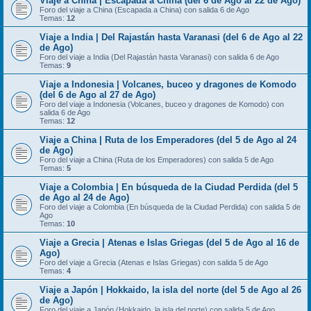
Viaje a China | Escapada a China (del 6 de Ago al 22 de Ago)
Foro del viaje a China (Escapada a China) con salida 6 de Ago
Temas:
12
Viaje a India | Del Rajastán hasta Varanasi (del 6 de Ago al 22
de Ago)
Foro del viaje a India (Del Rajastán hasta Varanasi) con salida 6 de Ago
Temas:
9
Viaje a Indonesia | Volcanes, buceo y dragones de Komodo
(del 6 de Ago al 27 de Ago)
Foro del viaje a Indonesia (Volcanes, buceo y dragones de Komodo) con
salida 6 de Ago
Temas:
12
Viaje a China | Ruta de los Emperadores (del 5 de Ago al 24
de Ago)
Foro del viaje a China (Ruta de los Emperadores) con salida 5 de Ago
Temas:
5
Viaje a Colombia | En búsqueda de la Ciudad Perdida (del 5
de Ago al 24 de Ago)
Foro del viaje a Colombia (En búsqueda de la Ciudad Perdida) con salida 5 de
Ago
Temas:
10
Viaje a Grecia | Atenas e Islas Griegas (del 5 de Ago al 16 de
Ago)
Foro del viaje a Grecia (Atenas e Islas Griegas) con salida 5 de Ago
Temas:
4
Viaje a Japón | Hokkaido, la isla del norte (del 5 de Ago al 26
de Ago)
Foro del viaje a Japón (Hokkaido, la isla del norte) con salida 5 de Ago