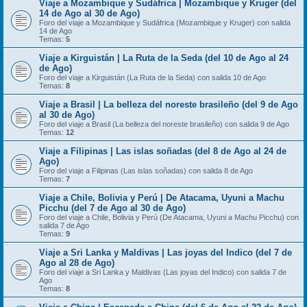
Viaje a Mozambique y Sudáfrica | Mozambique y Kruger (del
14 de Ago al 30 de Ago)
Foro del viaje a Mozambique y Sudáfrica (Mozambique y Kruger) con salida
14 de Ago
Temas:
5
Viaje a Kirguistán | La Ruta de la Seda (del 10 de Ago al 24
de Ago)
Foro del viaje a Kirguistán (La Ruta de la Seda) con salida 10 de Ago
Temas:
8
Viaje a Brasil | La belleza del noreste brasileño (del 9 de Ago
al 30 de Ago)
Foro del viaje a Brasil (La belleza del noreste brasileño) con salida 9 de Ago
Temas:
12
Viaje a Filipinas | Las islas soñadas (del 8 de Ago al 24 de
Ago)
Foro del viaje a Filipinas (Las islas soñadas) con salida 8 de Ago
Temas:
7
Viaje a Chile, Bolivia y Perú | De Atacama, Uyuni a Machu
Picchu (del 7 de Ago al 30 de Ago)
Foro del viaje a Chile, Bolivia y Perú (De Atacama, Uyuni a Machu Picchu) con
salida 7 de Ago
Temas:
9
Viaje a Sri Lanka y Maldivas | Las joyas del Indico (del 7 de
Ago al 28 de Ago)
Foro del viaje a Sri Lanka y Maldivas (Las joyas del Indico) con salida 7 de
Ago
Temas:
8