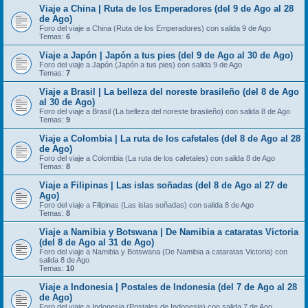
Viaje a China | Ruta de los Emperadores (del 9 de Ago al 28
de Ago)
Foro del viaje a China (Ruta de los Emperadores) con salida 9 de Ago
Temas:
6
Viaje a Japón | Japón a tus pies (del 9 de Ago al 30 de Ago)
Foro del viaje a Japón (Japón a tus pies) con salida 9 de Ago
Temas:
7
Viaje a Brasil | La belleza del noreste brasileño (del 8 de Ago
al 30 de Ago)
Foro del viaje a Brasil (La belleza del noreste brasileño) con salida 8 de Ago
Temas:
9
Viaje a Colombia | La ruta de los cafetales (del 8 de Ago al 28
de Ago)
Foro del viaje a Colombia (La ruta de los cafetales) con salida 8 de Ago
Temas:
8
Viaje a Filipinas | Las islas soñadas (del 8 de Ago al 27 de
Ago)
Foro del viaje a Filipinas (Las islas soñadas) con salida 8 de Ago
Temas:
8
Viaje a Namibia y Botswana | De Namibia a cataratas Victoria
(del 8 de Ago al 31 de Ago)
Foro del viaje a Namibia y Botswana (De Namibia a cataratas Victoria) con
salida 8 de Ago
Temas:
10
Viaje a Indonesia | Postales de Indonesia (del 7 de Ago al 28
de Ago)
Foro del viaje a Indonesia (Postales de Indonesia) con salida 7 de Ago