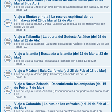
Mar al 6 de Abr)
Foro del viaje a Uzbekistán (Por tierras de Samarkanda) con salida 27 de Mar
Temas:
12
Viaje a Bhután y India | La reserva espiritual de los
Himalayas (del 26 de Mar al 12 de Abr)
Foro del viaje a Bhután y India (La reserva espiritual de los Himalayas) con
salida 26 de Mar
Temas:
8
Viaje a Tailandia | La puerta del Sudeste Asiático (del 26 de
Mar al 11 de Abr)
Foro del viaje a Tailandia (La puerta del Sudeste Asiático) con salida 26 de Mar
Temas:
11
Viaje a Islandia | Escapada a Islandia (del 13 de Mar al 23 de
Mar)
Foro del viaje a Islandia (Escapada a Islandia) con salida 13 de Mar
Temas:
7
Viaje a México | Baja California (del 28 de Feb al 18 de Mar)
Foro del viaje a México (Baja California) con salida 28 de Feb
Temas:
6
Viaje a Nueva Zelanda | Descubriendo las antípodas (del 15
de Feb al 7 de Mar)
Foro del viaje a Nueva Zelanda (Descubriendo las antípodas) con salida 15 de
Feb
Temas:
8
Viaje a Colombia | La ruta de los cafetales (del 14 de Feb al 1
de Mar)
Foro del viaje a Colombia (La ruta de los cafetales) con salida 14 de Feb