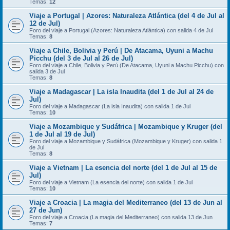
Temas:
12
Viaje a Portugal | Azores: Naturaleza Atlántica (del 4 de Jul al
12 de Jul)
Foro del viaje a Portugal (Azores: Naturaleza Atlántica) con salida 4 de Jul
Temas:
8
Viaje a Chile, Bolivia y Perú | De Atacama, Uyuni a Machu
Picchu (del 3 de Jul al 26 de Jul)
Foro del viaje a Chile, Bolivia y Perú (De Atacama, Uyuni a Machu Picchu) con
salida 3 de Jul
Temas:
8
Viaje a Madagascar | La isla Inaudita (del 1 de Jul al 24 de
Jul)
Foro del viaje a Madagascar (La isla Inaudita) con salida 1 de Jul
Temas:
10
Viaje a Mozambique y Sudáfrica | Mozambique y Kruger (del
1 de Jul al 19 de Jul)
Foro del viaje a Mozambique y Sudáfrica (Mozambique y Kruger) con salida 1
de Jul
Temas:
8
Viaje a Vietnam | La esencia del norte (del 1 de Jul al 15 de
Jul)
Foro del viaje a Vietnam (La esencia del norte) con salida 1 de Jul
Temas:
10
Viaje a Croacia | La magia del Mediterraneo (del 13 de Jun al
27 de Jun)
Foro del viaje a Croacia (La magia del Mediterraneo) con salida 13 de Jun
Temas:
7