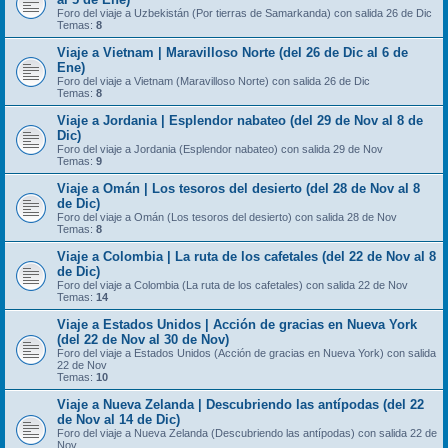
Foro del viaje a Uzbekistán (Por tierras de Samarkanda) con salida 26 de Dic
Temas:
8
Viaje a Vietnam | Maravilloso Norte (del 26 de Dic al 6 de
Ene)
Foro del viaje a Vietnam (Maravilloso Norte) con salida 26 de Dic
Temas:
8
Viaje a Jordania | Esplendor nabateo (del 29 de Nov al 8 de
Dic)
Foro del viaje a Jordania (Esplendor nabateo) con salida 29 de Nov
Temas:
9
Viaje a Omán | Los tesoros del desierto (del 28 de Nov al 8
de Dic)
Foro del viaje a Omán (Los tesoros del desierto) con salida 28 de Nov
Temas:
8
Viaje a Colombia | La ruta de los cafetales (del 22 de Nov al 8
de Dic)
Foro del viaje a Colombia (La ruta de los cafetales) con salida 22 de Nov
Temas:
14
Viaje a Estados Unidos | Acción de gracias en Nueva York
(del 22 de Nov al 30 de Nov)
Foro del viaje a Estados Unidos (Acción de gracias en Nueva York) con salida
22 de Nov
Temas:
10
Viaje a Nueva Zelanda | Descubriendo las antípodas (del 22
de Nov al 14 de Dic)
Foro del viaje a Nueva Zelanda (Descubriendo las antípodas) con salida 22 de
Nov