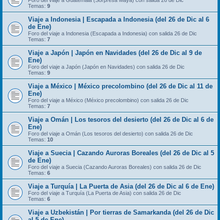
Foro del viaje a Guatemala (Sorpresa Maya) con salida 26 de Dic
Temas:
9
Viaje a Indonesia | Escapada a Indonesia (del 26 de Dic al 6
de Ene)
Foro del viaje a Indonesia (Escapada a Indonesia) con salida 26 de Dic
Temas:
7
Viaje a Japón | Japón en Navidades (del 26 de Dic al 9 de
Ene)
Foro del viaje a Japón (Japón en Navidades) con salida 26 de Dic
Temas:
9
Viaje a México | México precolombino (del 26 de Dic al 11 de
Ene)
Foro del viaje a México (México precolombino) con salida 26 de Dic
Temas:
7
Viaje a Omán | Los tesoros del desierto (del 26 de Dic al 6 de
Ene)
Foro del viaje a Omán (Los tesoros del desierto) con salida 26 de Dic
Temas:
10
Viaje a Suecia | Cazando Auroras Boreales (del 26 de Dic al 5
de Ene)
Foro del viaje a Suecia (Cazando Auroras Boreales) con salida 26 de Dic
Temas:
6
Viaje a Turquía | La Puerta de Asia (del 26 de Dic al 6 de Ene)
Foro del viaje a Turquía (La Puerta de Asia) con salida 26 de Dic
Temas:
6
Viaje a Uzbekistán | Por tierras de Samarkanda (del 26 de Dic
al 5 de Ene)