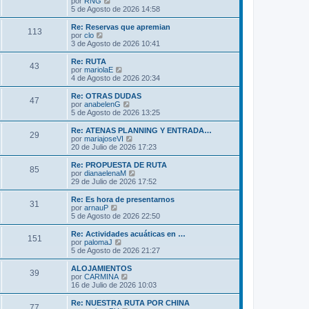
V
por
RNG
a
m
t
e
5 de Agosto de 2026 14:58
j
e
i
r
e
n
m
ú
Re: Reservas que apremian
s
113
o
l
V
por
clo
a
m
t
e
3 de Agosto de 2026 10:41
j
e
i
r
e
n
m
ú
Re: RUTA
s
43
o
l
V
por
mariolaE
a
m
t
e
4 de Agosto de 2026 20:34
j
e
i
r
e
n
m
ú
Re: OTRAS DUDAS
s
47
o
l
V
por
anabelenG
a
m
t
e
5 de Agosto de 2026 13:25
j
e
i
r
e
n
m
ú
Re: ATENAS PLANNING Y ENTRADA…
s
29
o
l
V
por
mariajoseVI
a
m
t
e
20 de Julio de 2026 17:23
j
e
i
r
e
n
m
ú
Re: PROPUESTA DE RUTA
s
85
o
l
V
por
dianaelenaM
a
m
t
e
29 de Julio de 2026 17:52
j
e
i
r
e
n
m
ú
Re: Es hora de presentarnos
s
31
o
l
V
por
arnauP
a
m
t
e
5 de Agosto de 2026 22:50
j
e
i
r
e
n
m
ú
Re: Actividades acuáticas en …
s
151
o
l
V
por
palomaJ
a
m
t
e
5 de Agosto de 2026 21:27
j
e
i
r
e
n
m
ú
ALOJAMIENTOS
s
39
o
l
V
por
CARMINA
a
m
t
e
16 de Julio de 2026 10:03
j
e
i
r
e
n
m
ú
Re: NUESTRA RUTA POR CHINA
s
77
o