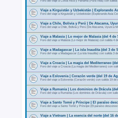
Foro del viaje a Costa Rica y Panamá (Pura vida) con salida
Viaje a Kirguistán y Uzbekistán | Explorando As
Foro del viaje a Kirguistán y Uzbekistán (Explorando Asia Ce
Viaje a Chile, Bolivia y Perú | De Atacama, Uyu
Foro del viaje a Chile, Bolivia y Perú (De Atacama, Uyuni a 
Viaje a Malasia | Lo mejor de Malasia (del 4 de
Foro del viaje a Malasia (Lo mejor de Malasia) con salida 4 
Viaje a Madagascar | La isla Inaudita (del 3 de 
Foro del viaje a Madagascar (La isla Inaudita) con salida 3 d
Viaje a Croacia | La magia del Mediterraneo (de
Foro del viaje a Croacia (La magia del Mediterraneo) con sal
Viaje a Eslovenia | Corazón verde (del 19 de Ag
Foro del viaje a Eslovenia (Corazón verde) con salida 19 de
Viaje a Rumania | Los dominios de Drácula (del
Foro del viaje a Rumania (Los dominios de Drácula) con sali
Viaje a Santo Tomé y Príncipe | El paraíso des
Foro del viaje a Santo Tomé y Príncipe (El paraíso desconoc
Viaje a Vietnam | La esencia del norte (del 16 