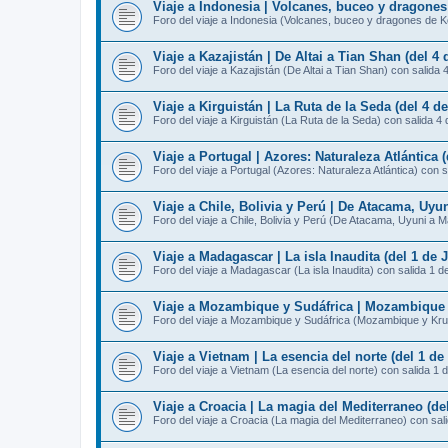
Viaje a Indonesia | Volcanes, buceo y dragones
Foro del viaje a Indonesia (Volcanes, buceo y dragones de K
Viaje a Kazajistán | De Altai a Tian Shan (del 4 d
Foro del viaje a Kazajistán (De Altai a Tian Shan) con salida 
Viaje a Kirguistán | La Ruta de la Seda (del 4 de
Foro del viaje a Kirguistán (La Ruta de la Seda) con salida 4 
Viaje a Portugal | Azores: Naturaleza Atlántica (
Foro del viaje a Portugal (Azores: Naturaleza Atlántica) con s
Viaje a Chile, Bolivia y Perú | De Atacama, Uyun
Foro del viaje a Chile, Bolivia y Perú (De Atacama, Uyuni a 
Viaje a Madagascar | La isla Inaudita (del 1 de J
Foro del viaje a Madagascar (La isla Inaudita) con salida 1 de
Viaje a Mozambique y Sudáfrica | Mozambique y 
Foro del viaje a Mozambique y Sudáfrica (Mozambique y Krug
Viaje a Vietnam | La esencia del norte (del 1 de 
Foro del viaje a Vietnam (La esencia del norte) con salida 1 d
Viaje a Croacia | La magia del Mediterraneo (de
Foro del viaje a Croacia (La magia del Mediterraneo) con sal