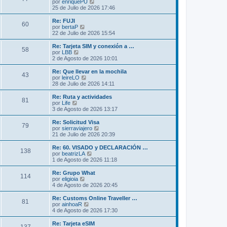
l
V
por
enriquePU
a
m
t
e
25 de Julio de 2026 17:46
j
e
i
r
e
n
m
ú
Re: FUJI
s
60
o
l
V
por
bertaP
a
m
t
e
22 de Julio de 2026 15:54
j
e
i
r
e
n
m
ú
Re: Tarjeta SIM y conexión a …
s
58
o
l
V
por
LBB
a
m
t
e
2 de Agosto de 2026 10:01
j
e
i
r
e
n
m
ú
Re: Que llevar en la mochila
s
43
o
l
V
por
leireLO
a
m
t
e
28 de Julio de 2026 14:11
j
e
i
r
e
n
m
ú
Re: Ruta y actividades
s
81
o
l
V
por
Life
a
m
t
e
3 de Agosto de 2026 13:17
j
e
i
r
e
n
m
ú
Re: Solicitud Visa
s
79
o
l
V
por
sierraviajero
a
m
t
e
21 de Julio de 2026 20:39
j
e
i
r
e
n
m
ú
Re: 60. VISADO y DECLARACIÓN …
s
138
o
l
V
por
beatrizLA
a
m
t
e
1 de Agosto de 2026 11:18
j
e
i
r
e
n
m
ú
Re: Grupo What
s
114
o
l
V
por
eligioia
a
m
t
e
4 de Agosto de 2026 20:45
j
e
i
r
e
n
m
ú
Re: Customs Online Traveller …
s
81
o
l
V
por
ainhoaR
a
m
t
e
4 de Agosto de 2026 17:30
j
e
i
r
e
n
m
ú
Re: Tarjeta eSIM
s