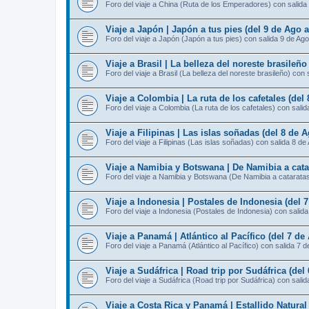
Foro del viaje a China (Ruta de los Emperadores) con salida
Viaje a Japón | Japón a tus pies (del 9 de Ago 
Foro del viaje a Japón (Japón a tus pies) con salida 9 de Ago
Viaje a Brasil | La belleza del noreste brasileño
Foro del viaje a Brasil (La belleza del noreste brasileño) con 
Viaje a Colombia | La ruta de los cafetales (del
Foro del viaje a Colombia (La ruta de los cafetales) con sali
Viaje a Filipinas | Las islas soñadas (del 8 de 
Foro del viaje a Filipinas (Las islas soñadas) con salida 8 de
Viaje a Namibia y Botswana | De Namibia a catar
Foro del viaje a Namibia y Botswana (De Namibia a cataratas 
Viaje a Indonesia | Postales de Indonesia (del 
Foro del viaje a Indonesia (Postales de Indonesia) con salid
Viaje a Panamá | Atlántico al Pacífico (del 7 de
Foro del viaje a Panamá (Atlántico al Pacífico) con salida 7 
Viaje a Sudáfrica | Road trip por Sudáfrica (del
Foro del viaje a Sudáfrica (Road trip por Sudáfrica) con sali
Viaje a Costa Rica y Panamá | Estallido Natural