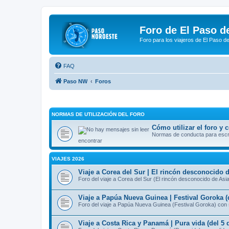
Foro de El Paso d
Foro para los viajeros de El Paso d
FAQ
Paso NW
Foros
NORMAS DE UTILIZACIÓN DEL FORO
Cómo utilizar el foro y
Normas de conducta para escrib
encontrar
VIAJES 2026
Viaje a Corea del Sur | El rincón desconocido d
Foro del viaje a Corea del Sur (El rincón desconocido de Asi
Viaje a Papúa Nueva Guinea | Festival Goroka (
Foro del viaje a Papúa Nueva Guinea (Festival Goroka) con 
Viaje a Costa Rica y Panamá | Pura vida (del 5 