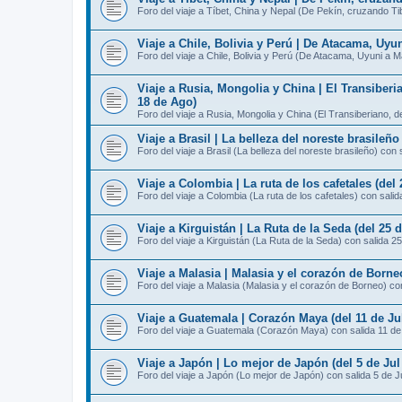
Foro del viaje a Tíbet, China y Nepal (De Pekín, cruzando T
Viaje a Chile, Bolivia y Perú | De Atacama, Uyu
Foro del viaje a Chile, Bolivia y Perú (De Atacama, Uyuni a 
Viaje a Rusia, Mongolia y China | El Transiberi
18 de Ago)
Foro del viaje a Rusia, Mongolia y China (El Transiberiano, 
Viaje a Brasil | La belleza del noreste brasileño
Foro del viaje a Brasil (La belleza del noreste brasileño) con 
Viaje a Colombia | La ruta de los cafetales (del 
Foro del viaje a Colombia (La ruta de los cafetales) con salid
Viaje a Kirguistán | La Ruta de la Seda (del 25 d
Foro del viaje a Kirguistán (La Ruta de la Seda) con salida 25
Viaje a Malasia | Malasia y el corazón de Borneo
Foro del viaje a Malasia (Malasia y el corazón de Borneo) con
Viaje a Guatemala | Corazón Maya (del 11 de Jul
Foro del viaje a Guatemala (Corazón Maya) con salida 11 de
Viaje a Japón | Lo mejor de Japón (del 5 de Jul 
Foro del viaje a Japón (Lo mejor de Japón) con salida 5 de J