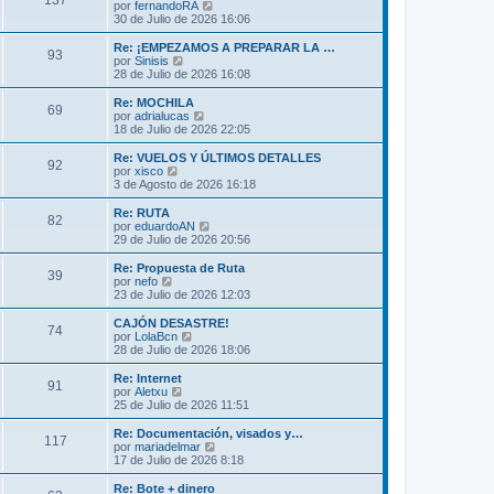
137
o
l
V
por
fernandoRA
a
m
t
e
30 de Julio de 2026 16:06
j
e
i
r
e
n
m
ú
Re: ¡EMPEZAMOS A PREPARAR LA …
s
93
o
l
V
por
Sinisis
a
m
t
e
28 de Julio de 2026 16:08
j
e
i
r
e
n
m
ú
Re: MOCHILA
s
69
o
l
V
por
adrialucas
a
m
t
e
18 de Julio de 2026 22:05
j
e
i
r
e
n
m
ú
Re: VUELOS Y ÚLTIMOS DETALLES
s
92
o
l
V
por
xisco
a
m
t
e
3 de Agosto de 2026 16:18
j
e
i
r
e
n
m
ú
Re: RUTA
s
82
o
l
V
por
eduardoAN
a
m
t
e
29 de Julio de 2026 20:56
j
e
i
r
e
n
m
ú
Re: Propuesta de Ruta
s
39
o
l
V
por
nefo
a
m
t
e
23 de Julio de 2026 12:03
j
e
i
r
e
n
m
ú
CAJÓN DESASTRE!
s
74
o
l
V
por
LolaBcn
a
m
t
e
28 de Julio de 2026 18:06
j
e
i
r
e
n
m
ú
Re: Internet
s
91
o
l
V
por
Aletxu
a
m
t
e
25 de Julio de 2026 11:51
j
e
i
r
e
n
m
ú
Re: Documentación, visados y…
s
117
o
l
V
por
mariadelmar
a
m
t
e
17 de Julio de 2026 8:18
j
e
i
r
e
n
m
ú
Re: Bote + dinero