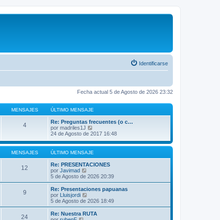
Identificarse
Fecha actual 5 de Agosto de 2026 23:32
MENSAJES
ÚLTIMO MENSAJE
Re: Preguntas frecuentes (o c…
4
V
por
madriles1J
e
24 de Agosto de 2017 16:48
r
ú
l
MENSAJES
ÚLTIMO MENSAJE
t
i
Re: PRESENTACIONES
12
m
V
por
Javimad
o
e
5 de Agosto de 2026 20:39
m
r
e
ú
Re: Presentaciones papuanas
9
n
l
V
por
Lluisjordi
s
t
e
5 de Agosto de 2026 18:49
a
i
r
j
m
ú
Re: Nuestra RUTA
e
24
o
l
V
por
rubenF