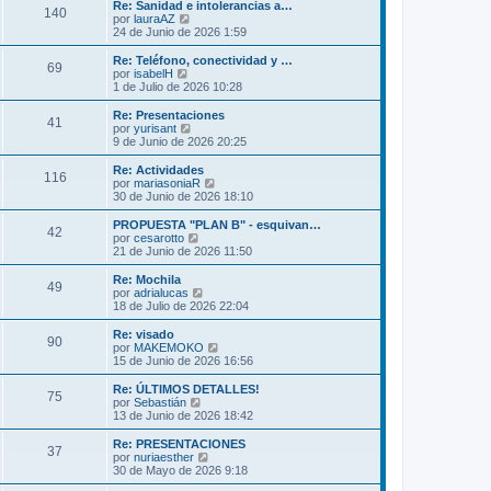
m
ú
Re: Sanidad e intolerancias a…
s
140
o
l
V
por
lauraAZ
a
m
t
e
24 de Junio de 2026 1:59
j
e
i
r
e
n
m
ú
Re: Teléfono, conectividad y …
s
69
o
l
V
por
isabelH
a
m
t
e
1 de Julio de 2026 10:28
j
e
i
r
e
n
m
ú
Re: Presentaciones
s
41
o
l
V
por
yurisant
a
m
t
e
9 de Junio de 2026 20:25
j
e
i
r
e
n
m
ú
Re: Actividades
s
116
o
l
V
por
mariasoniaR
a
m
t
e
30 de Junio de 2026 18:10
j
e
i
r
e
n
m
ú
PROPUESTA "PLAN B" - esquivan…
s
42
o
l
V
por
cesarotto
a
m
t
e
21 de Junio de 2026 11:50
j
e
i
r
e
n
m
ú
Re: Mochila
s
49
o
l
V
por
adrialucas
a
m
t
e
18 de Julio de 2026 22:04
j
e
i
r
e
n
m
ú
Re: visado
s
90
o
l
V
por
MAKEMOKO
a
m
t
e
15 de Junio de 2026 16:56
j
e
i
r
e
n
m
ú
Re: ÚLTIMOS DETALLES!
s
75
o
l
V
por
Sebastián
a
m
t
e
13 de Junio de 2026 18:42
j
e
i
r
e
n
m
ú
Re: PRESENTACIONES
s
37
o
l
V
por
nuriaesther
a
m
t
e
30 de Mayo de 2026 9:18
j
e
i
r
e