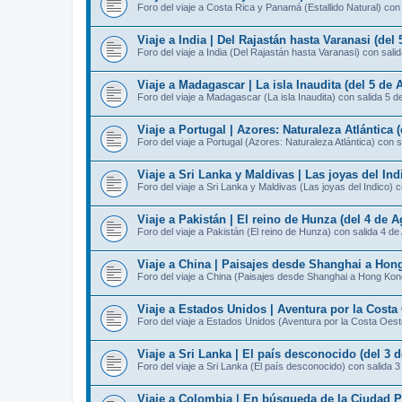
Foro del viaje a Costa Rica y Panamá (Estallido Natural) con
Viaje a India | Del Rajastán hasta Varanasi (del
Foro del viaje a India (Del Rajastán hasta Varanasi) con sali
Viaje a Madagascar | La isla Inaudita (del 5 de 
Foro del viaje a Madagascar (La isla Inaudita) con salida 5 d
Viaje a Portugal | Azores: Naturaleza Atlántica 
Foro del viaje a Portugal (Azores: Naturaleza Atlántica) con 
Viaje a Sri Lanka y Maldivas | Las joyas del Ind
Foro del viaje a Sri Lanka y Maldivas (Las joyas del Indico) 
Viaje a Pakistán | El reino de Hunza (del 4 de A
Foro del viaje a Pakistán (El reino de Hunza) con salida 4 de
Viaje a China | Paisajes desde Shanghai a Hong
Foro del viaje a China (Paisajes desde Shanghai a Hong Kon
Viaje a Estados Unidos | Aventura por la Costa 
Foro del viaje a Estados Unidos (Aventura por la Costa Oest
Viaje a Sri Lanka | El país desconocido (del 3 
Foro del viaje a Sri Lanka (El país desconocido) con salida 
Viaje a Colombia | En búsqueda de la Ciudad Pe