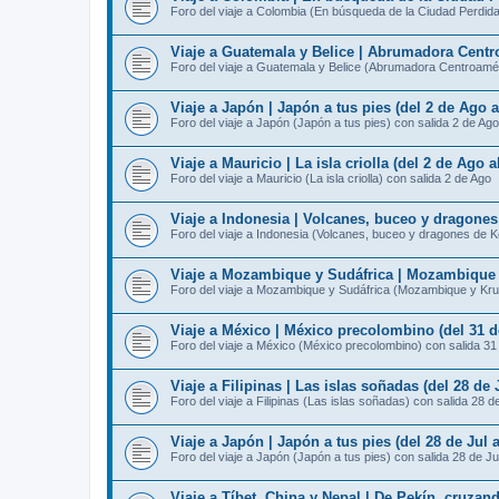
Foro del viaje a Colombia (En búsqueda de la Ciudad Perdida
Viaje a Guatemala y Belice | Abrumadora Centro
Foro del viaje a Guatemala y Belice (Abrumadora Centroamér
Viaje a Japón | Japón a tus pies (del 2 de Ago 
Foro del viaje a Japón (Japón a tus pies) con salida 2 de Ago
Viaje a Mauricio | La isla criolla (del 2 de Ago 
Foro del viaje a Mauricio (La isla criolla) con salida 2 de Ago
Viaje a Indonesia | Volcanes, buceo y dragone
Foro del viaje a Indonesia (Volcanes, buceo y dragones de 
Viaje a Mozambique y Sudáfrica | Mozambique y
Foro del viaje a Mozambique y Sudáfrica (Mozambique y Kru
Viaje a México | México precolombino (del 31 d
Foro del viaje a México (México precolombino) con salida 31
Viaje a Filipinas | Las islas soñadas (del 28 de 
Foro del viaje a Filipinas (Las islas soñadas) con salida 28 d
Viaje a Japón | Japón a tus pies (del 28 de Jul 
Foro del viaje a Japón (Japón a tus pies) con salida 28 de Ju
Viaje a Tíbet, China y Nepal | De Pekín, cruzan