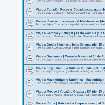
Foro del viaje a Vietnam (La esencia del norte) con salida 16
Viaje a Canadá | Rocosas Canadienses: naturale
Foro del viaje a Canadá (Rocosas Canadienses: naturaleza e
Viaje a Croacia | La magia del Mediterraneo (de
Foro del viaje a Croacia (La magia del Mediterraneo) con sal
Viaje a Gambia y Senegal | El río Gambia y la 
Foro del viaje a Gambia y Senegal (El río Gambia y la Casa
Viaje a Grecia | Atenas e Islas Griegas (del 15 
Foro del viaje a Grecia (Atenas e Islas Griegas) con salida 
Viaje a Guatemala | Corazón Maya (del 15 de Ag
Foro del viaje a Guatemala (Corazón Maya) con salida 15 d
Viaje a Kirguistán | La Ruta de la Seda (del 15 
Foro del viaje a Kirguistán (La Ruta de la Seda) con salida 1
Viaje a Mozambique y Sudáfrica | Mozambique y
Foro del viaje a Mozambique y Sudáfrica (Mozambique y Kru
Viaje a México | Yucatán, Oaxaca y DF (del 15 d
Foro del viaje a México (Yucatán, Oaxaca y DF) con salida 
Viaje a China | Ruta de los Emperadores (del 9