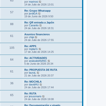
s
63
o
l
V
por
marirosi
a
m
t
e
14 de Julio de 2026 13:01
j
e
i
r
e
n
m
ú
Re: Grupo Whatsapp
s
57
o
l
V
por
jordiGA
a
m
t
e
19 de Junio de 2026 9:50
j
e
i
r
e
n
m
ú
Re: QR entrada a Japón
s
88
o
l
V
por
Canarito
a
m
t
e
24 de Julio de 2026 18:31
j
e
i
r
e
n
m
ú
Asuntos financieros
s
61
o
l
V
por
chipi
a
m
t
e
24 de Julio de 2026 17:55
j
e
i
r
e
n
m
ú
Re: APPS
s
105
o
l
V
por
mpilarG
a
m
t
e
17 de Julio de 2026 14:25
j
e
i
r
e
n
m
ú
Re: ACTIVIDADES
s
64
o
l
V
por
anaisabelSANC
a
m
t
e
5 de Junio de 2026 20:34
j
e
i
r
e
n
m
ú
Re: PROPUESTA DE RUTA
s
61
o
l
V
por
lauraL
a
m
t
e
21 de Julio de 2026 20:37
j
e
i
r
e
n
m
ú
Re: MOCHILA
s
36
o
l
V
por
davidHU
a
m
t
e
24 de Julio de 2026 17:44
j
e
i
r
e
n
m
ú
Re: RUTA
s
65
o
l
V
por
jesusmario
a
m
t
e
24 de Julio de 2026 19:08
j
e
i
r
e
n
m
ú
Re: Documentación y visado