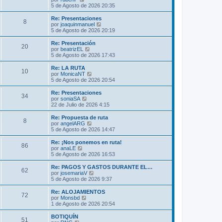
m
t
e
5 de Agosto de 2026 20:35
e
i
r
n
m
ú
Re: Presentaciones
s
8
o
l
V
por
joaquinmanuel
a
m
t
e
5 de Agosto de 2026 20:19
j
e
i
r
e
n
m
ú
Re: Presentación
s
20
o
l
V
por
beatrizEL
a
m
t
e
5 de Agosto de 2026 17:43
j
e
i
r
e
n
m
ú
Re: LA RUTA
s
10
o
l
V
por
MonicaNT
a
m
t
e
5 de Agosto de 2026 20:54
j
e
i
r
e
n
m
ú
Re: Presentaciones
s
34
o
l
V
por
soniaSA
a
m
t
e
22 de Julio de 2026 4:15
j
e
i
r
e
n
m
ú
Re: Propuesta de ruta
s
8
o
l
V
por
angelARG
a
m
t
e
5 de Agosto de 2026 14:47
j
e
i
r
e
n
m
ú
Re: ¡Nos ponemos en ruta!
s
86
o
l
V
por
anaLE
a
m
t
e
5 de Agosto de 2026 16:53
j
e
i
r
e
n
m
ú
Re: PAGOS Y GASTOS DURANTE EL…
s
62
o
l
V
por
josemariaV
a
m
t
e
5 de Agosto de 2026 9:37
j
e
i
r
e
n
m
ú
Re: ALOJAMIENTOS
s
72
o
l
V
por
Monsbd
a
m
t
e
1 de Agosto de 2026 20:54
j
e
i
r
e
n
m
ú
BOTIQUÍN
s
51
o
l