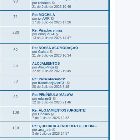
s
98
o
l
V
por
rebecca
a
m
t
e
21 de Julio de 2026 10:46
j
e
i
r
e
n
m
ú
Re: MOCHILA
s
71
o
l
V
por
jonARR
a
m
t
e
17 de Julio de 2026 17:26
j
e
i
r
e
n
m
ú
Re: Visados y más
s
230
o
l
V
por
enriqueGA
a
m
t
e
13 de Julio de 2026 14:47
j
e
i
r
e
n
m
ú
s
Re: NOSSA ACOMODAÇAO
o
l
62
V
a
por
Galera
m
t
e
j
21 de Julio de 2026 10:34
e
i
r
e
n
m
ú
s
ALOJAMIENTOS
o
55
l
a
V
por
AlmuPinga
m
t
j
e
22 de Julio de 2026 19:49
e
i
e
r
n
m
ú
s
Re: Presentaciones!!
38
o
l
a
V
por
franciscojavierGU
m
t
j
e
20 de Julio de 2026 8:18
e
i
e
r
n
m
ú
Re: PENÍNSULA MALAYA
s
82
o
l
V
por
edurneG
a
m
t
e
12 de Julio de 2026 21:46
j
e
i
r
e
n
m
ú
Re: ALOJAMIENTOS (URGENTE)
s
108
o
l
V
por
Décimo
a
m
t
e
7 de Julio de 2026 12:32
j
e
i
r
e
n
m
ú
Re: QUEDADA AEROPUERTO, ULTIM…
s
110
o
l
V
por
ana_adb
a
m
t
e
3 de Julio de 2026 14:57
j
e
i
r
e
n