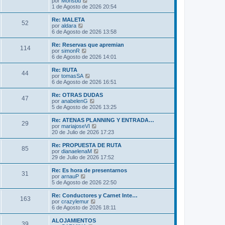
V
por
Monsbd
a
m
t
e
1 de Agosto de 2026 20:54
j
e
i
r
e
n
m
ú
Re: MALETA
s
52
o
l
V
por
aldara
a
m
t
e
6 de Agosto de 2026 13:58
j
e
i
r
e
n
m
ú
Re: Reservas que apremian
s
114
o
l
V
por
simonR
a
m
t
e
6 de Agosto de 2026 14:01
j
e
i
r
e
n
m
ú
Re: RUTA
s
44
o
l
V
por
tomasSA
a
m
t
e
6 de Agosto de 2026 16:51
j
e
i
r
e
n
m
ú
Re: OTRAS DUDAS
s
47
o
l
V
por
anabelenG
a
m
t
e
5 de Agosto de 2026 13:25
j
e
i
r
e
n
m
ú
Re: ATENAS PLANNING Y ENTRADA…
s
29
o
l
V
por
mariajoseVI
a
m
t
e
20 de Julio de 2026 17:23
j
e
i
r
e
n
m
ú
Re: PROPUESTA DE RUTA
s
85
o
l
V
por
dianaelenaM
a
m
t
e
29 de Julio de 2026 17:52
j
e
i
r
e
n
m
ú
Re: Es hora de presentarnos
s
31
o
l
V
por
arnauP
a
m
t
e
5 de Agosto de 2026 22:50
j
e
i
r
e
n
m
ú
Re: Conductores y Carnet Inte…
s
163
o
l
V
por
crazylemur
a
m
t
e
6 de Agosto de 2026 18:11
j
e
i
r
e
n
m
ú
ALOJAMIENTOS
s
39
o