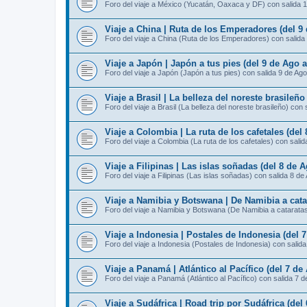
Foro del viaje a México (Yucatán, Oaxaca y DF) con salida 
Viaje a China | Ruta de los Emperadores (del 9
Foro del viaje a China (Ruta de los Emperadores) con salida
Viaje a Japón | Japón a tus pies (del 9 de Ago 
Foro del viaje a Japón (Japón a tus pies) con salida 9 de Ago
Viaje a Brasil | La belleza del noreste brasileño
Foro del viaje a Brasil (La belleza del noreste brasileño) con 
Viaje a Colombia | La ruta de los cafetales (del
Foro del viaje a Colombia (La ruta de los cafetales) con sali
Viaje a Filipinas | Las islas soñadas (del 8 de 
Foro del viaje a Filipinas (Las islas soñadas) con salida 8 de
Viaje a Namibia y Botswana | De Namibia a catar
Foro del viaje a Namibia y Botswana (De Namibia a cataratas 
Viaje a Indonesia | Postales de Indonesia (del 
Foro del viaje a Indonesia (Postales de Indonesia) con salid
Viaje a Panamá | Atlántico al Pacífico (del 7 de
Foro del viaje a Panamá (Atlántico al Pacífico) con salida 7 
Viaje a Sudáfrica | Road trip por Sudáfrica (del