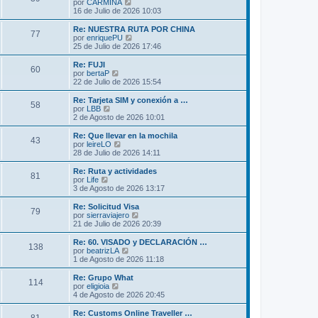
l
V
por
CARMINA
a
m
t
e
16 de Julio de 2026 10:03
j
e
i
r
e
n
m
ú
Re: NUESTRA RUTA POR CHINA
s
77
o
l
V
por
enriquePU
a
m
t
e
25 de Julio de 2026 17:46
j
e
i
r
e
n
m
ú
Re: FUJI
s
60
o
l
V
por
bertaP
a
m
t
e
22 de Julio de 2026 15:54
j
e
i
r
e
n
m
ú
Re: Tarjeta SIM y conexión a …
s
58
o
l
V
por
LBB
a
m
t
e
2 de Agosto de 2026 10:01
j
e
i
r
e
n
m
ú
Re: Que llevar en la mochila
s
43
o
l
V
por
leireLO
a
m
t
e
28 de Julio de 2026 14:11
j
e
i
r
e
n
m
ú
Re: Ruta y actividades
s
81
o
l
V
por
Life
a
m
t
e
3 de Agosto de 2026 13:17
j
e
i
r
e
n
m
ú
Re: Solicitud Visa
s
79
o
l
V
por
sierraviajero
a
m
t
e
21 de Julio de 2026 20:39
j
e
i
r
e
n
m
ú
Re: 60. VISADO y DECLARACIÓN …
s
138
o
l
V
por
beatrizLA
a
m
t
e
1 de Agosto de 2026 11:18
j
e
i
r
e
n
m
ú
Re: Grupo What
s
114
o
l
V
por
eligioia
a
m
t
e
4 de Agosto de 2026 20:45
j
e
i
r
e
n
m
ú
Re: Customs Online Traveller …
s