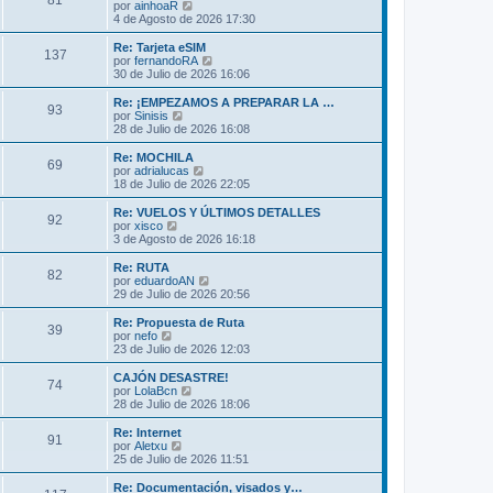
81
o
l
V
por
ainhoaR
a
m
t
e
4 de Agosto de 2026 17:30
j
e
i
r
e
n
m
ú
Re: Tarjeta eSIM
s
137
o
l
V
por
fernandoRA
a
m
t
e
30 de Julio de 2026 16:06
j
e
i
r
e
n
m
ú
Re: ¡EMPEZAMOS A PREPARAR LA …
s
93
o
l
V
por
Sinisis
a
m
t
e
28 de Julio de 2026 16:08
j
e
i
r
e
n
m
ú
Re: MOCHILA
s
69
o
l
V
por
adrialucas
a
m
t
e
18 de Julio de 2026 22:05
j
e
i
r
e
n
m
ú
Re: VUELOS Y ÚLTIMOS DETALLES
s
92
o
l
V
por
xisco
a
m
t
e
3 de Agosto de 2026 16:18
j
e
i
r
e
n
m
ú
Re: RUTA
s
82
o
l
V
por
eduardoAN
a
m
t
e
29 de Julio de 2026 20:56
j
e
i
r
e
n
m
ú
Re: Propuesta de Ruta
s
39
o
l
V
por
nefo
a
m
t
e
23 de Julio de 2026 12:03
j
e
i
r
e
n
m
ú
CAJÓN DESASTRE!
s
74
o
l
V
por
LolaBcn
a
m
t
e
28 de Julio de 2026 18:06
j
e
i
r
e
n
m
ú
Re: Internet
s
91
o
l
V
por
Aletxu
a
m
t
e
25 de Julio de 2026 11:51
j
e
i
r
e
n
m
ú
Re: Documentación, visados y…