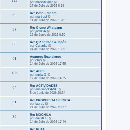
s
117
o
l
V
por
mariadelmar
a
m
t
e
17 de Julio de 2026 8:18
j
e
i
r
e
n
m
ú
Re: Bote + dinero
s
63
o
l
V
por
marirosi
a
m
t
e
14 de Julio de 2026 13:01
j
e
i
r
e
n
m
ú
Re: Grupo Whatsapp
s
57
o
l
V
por
jordiGA
a
m
t
e
19 de Junio de 2026 9:50
j
e
i
r
e
n
m
ú
Re: QR entrada a Japón
s
88
o
l
V
por
Canarito
a
m
t
e
24 de Julio de 2026 18:31
j
e
i
r
e
n
m
ú
Asuntos financieros
s
61
o
l
V
por
chipi
a
m
t
e
24 de Julio de 2026 17:55
j
e
i
r
e
n
m
ú
Re: APPS
s
105
o
l
V
por
mpilarG
a
m
t
e
17 de Julio de 2026 14:25
j
e
i
r
e
n
m
ú
Re: ACTIVIDADES
s
64
o
l
V
por
anaisabelSANC
a
m
t
e
5 de Junio de 2026 20:34
j
e
i
r
e
n
m
ú
Re: PROPUESTA DE RUTA
s
61
o
l
V
por
lauraL
a
m
t
e
21 de Julio de 2026 20:37
j
e
i
r
e
n
m
ú
Re: MOCHILA
s
36
o
l
V
por
davidHU
a
m
t
e
24 de Julio de 2026 17:44
j
e
i
r
e
n
m
ú
Re: RUTA