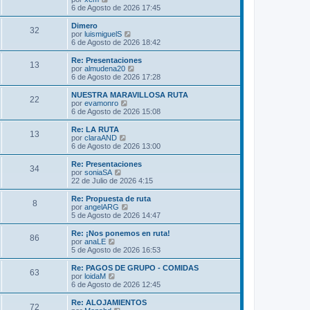
m
t
e
6 de Agosto de 2026 17:45
e
i
r
n
m
ú
Dimero
s
32
o
l
V
por
luismiguelS
a
m
t
e
6 de Agosto de 2026 18:42
j
e
i
r
e
n
m
ú
Re: Presentaciones
s
13
o
l
V
por
almudena20
a
m
t
e
6 de Agosto de 2026 17:28
j
e
i
r
e
n
m
ú
NUESTRA MARAVILLOSA RUTA
s
22
o
l
V
por
evamonro
a
m
t
e
6 de Agosto de 2026 15:08
j
e
i
r
e
n
m
ú
Re: LA RUTA
s
13
o
l
V
por
claraAND
a
m
t
e
6 de Agosto de 2026 13:00
j
e
i
r
e
n
m
ú
Re: Presentaciones
s
34
o
l
V
por
soniaSA
a
m
t
e
22 de Julio de 2026 4:15
j
e
i
r
e
n
m
ú
Re: Propuesta de ruta
s
8
o
l
V
por
angelARG
a
m
t
e
5 de Agosto de 2026 14:47
j
e
i
r
e
n
m
ú
Re: ¡Nos ponemos en ruta!
s
86
o
l
V
por
anaLE
a
m
t
e
5 de Agosto de 2026 16:53
j
e
i
r
e
n
m
ú
Re: PAGOS DE GRUPO - COMIDAS
s
63
o
l
V
por
loidaM
a
m
t
e
6 de Agosto de 2026 12:45
j
e
i
r
e
n
m
ú
Re: ALOJAMIENTOS
s
72
o
l