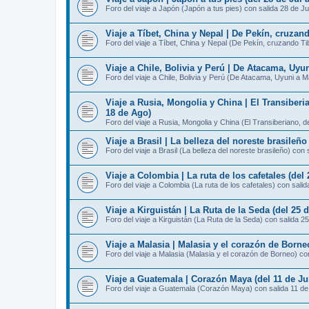
Foro del viaje a Japón (Japón a tus pies) con salida 28 de Ju
Viaje a Tíbet, China y Nepal | De Pekín, cruzan
Foro del viaje a Tíbet, China y Nepal (De Pekín, cruzando T
Viaje a Chile, Bolivia y Perú | De Atacama, Uyu
Foro del viaje a Chile, Bolivia y Perú (De Atacama, Uyuni a 
Viaje a Rusia, Mongolia y China | El Transiberi
18 de Ago)
Foro del viaje a Rusia, Mongolia y China (El Transiberiano, 
Viaje a Brasil | La belleza del noreste brasileño
Foro del viaje a Brasil (La belleza del noreste brasileño) con 
Viaje a Colombia | La ruta de los cafetales (del 
Foro del viaje a Colombia (La ruta de los cafetales) con salid
Viaje a Kirguistán | La Ruta de la Seda (del 25 d
Foro del viaje a Kirguistán (La Ruta de la Seda) con salida 25
Viaje a Malasia | Malasia y el corazón de Borneo
Foro del viaje a Malasia (Malasia y el corazón de Borneo) con
Viaje a Guatemala | Corazón Maya (del 11 de Jul
Foro del viaje a Guatemala (Corazón Maya) con salida 11 de