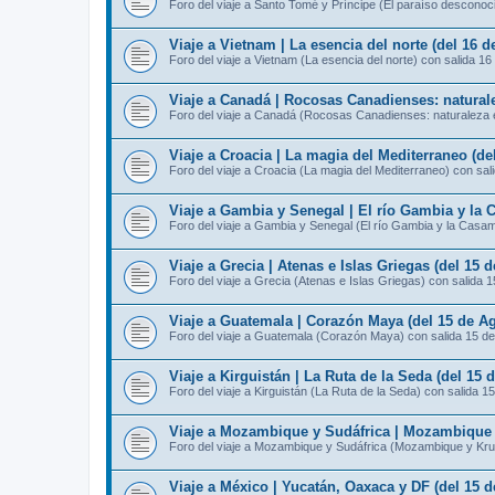
Foro del viaje a Santo Tomé y Príncipe (El paraíso desconoc
Viaje a Vietnam | La esencia del norte (del 16 
Foro del viaje a Vietnam (La esencia del norte) con salida 16
Viaje a Canadá | Rocosas Canadienses: naturale
Foro del viaje a Canadá (Rocosas Canadienses: naturaleza e
Viaje a Croacia | La magia del Mediterraneo (de
Foro del viaje a Croacia (La magia del Mediterraneo) con sal
Viaje a Gambia y Senegal | El río Gambia y la 
Foro del viaje a Gambia y Senegal (El río Gambia y la Casa
Viaje a Grecia | Atenas e Islas Griegas (del 15 
Foro del viaje a Grecia (Atenas e Islas Griegas) con salida 
Viaje a Guatemala | Corazón Maya (del 15 de Ag
Foro del viaje a Guatemala (Corazón Maya) con salida 15 d
Viaje a Kirguistán | La Ruta de la Seda (del 15 
Foro del viaje a Kirguistán (La Ruta de la Seda) con salida 1
Viaje a Mozambique y Sudáfrica | Mozambique y
Foro del viaje a Mozambique y Sudáfrica (Mozambique y Kru
Viaje a México | Yucatán, Oaxaca y DF (del 15 d