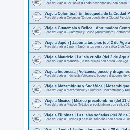
Foro del viaje a Sri Lanka (El país desconocido) con salida 
Viaje a Colombia | En búsqueda de la Ciudad Pe
Foro del viaje a Colombia (En búsqueda de la Ciudad Perdida
Viaje a Guatemala y Belice | Abrumadora Centro
Foro del viaje a Guatemala y Belice (Abrumadora Centroamér
Viaje a Japón | Japón a tus pies (del 2 de Ago 
Foro del viaje a Japón (Japón a tus pies) con salida 2 de Ago
Viaje a Mauricio | La isla criolla (del 2 de Ago 
Foro del viaje a Mauricio (La isla criolla) con salida 2 de Ago
Viaje a Indonesia | Volcanes, buceo y dragone
Foro del viaje a Indonesia (Volcanes, buceo y dragones de 
Viaje a Mozambique y Sudáfrica | Mozambique y
Foro del viaje a Mozambique y Sudáfrica (Mozambique y Kru
Viaje a México | México precolombino (del 31 d
Foro del viaje a México (México precolombino) con salida 31
Viaje a Filipinas | Las islas soñadas (del 28 de 
Foro del viaje a Filipinas (Las islas soñadas) con salida 28 d
Viaje a Japón | Japón a tus pies (del 28 de Jul 