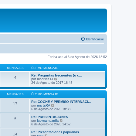
Identificarse
Fecha actual 6 de Agosto de 2026 18:52
MENSAJES
ÚLTIMO MENSAJE
Re: Preguntas frecuentes (o c…
4
V
por
madriles1J
e
24 de Agosto de 2017 16:48
r
ú
l
MENSAJES
ÚLTIMO MENSAJE
t
i
Re: COCHE Y PERMISO INTERNACI…
17
m
V
por
martaRA
o
e
6 de Agosto de 2026 18:38
m
r
e
ú
Re: PRESENTACIONES
5
n
l
V
por
ladycampanilla
s
t
e
6 de Agosto de 2026 14:52
a
i
r
j
m
ú
Re: Presentaciones papuanas
e
14
o
l
V
por
xem