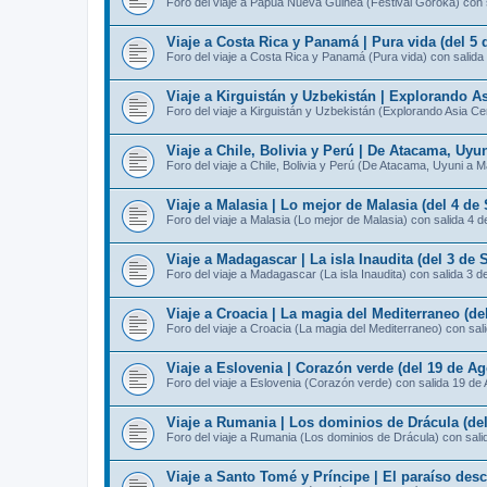
Foro del viaje a Papúa Nueva Guinea (Festival Goroka) con 
Viaje a Costa Rica y Panamá | Pura vida (del 5 
Foro del viaje a Costa Rica y Panamá (Pura vida) con salida
Viaje a Kirguistán y Uzbekistán | Explorando As
Foro del viaje a Kirguistán y Uzbekistán (Explorando Asia Ce
Viaje a Chile, Bolivia y Perú | De Atacama, Uyu
Foro del viaje a Chile, Bolivia y Perú (De Atacama, Uyuni a 
Viaje a Malasia | Lo mejor de Malasia (del 4 de
Foro del viaje a Malasia (Lo mejor de Malasia) con salida 4 
Viaje a Madagascar | La isla Inaudita (del 3 de 
Foro del viaje a Madagascar (La isla Inaudita) con salida 3 d
Viaje a Croacia | La magia del Mediterraneo (de
Foro del viaje a Croacia (La magia del Mediterraneo) con sal
Viaje a Eslovenia | Corazón verde (del 19 de Ag
Foro del viaje a Eslovenia (Corazón verde) con salida 19 de
Viaje a Rumania | Los dominios de Drácula (del
Foro del viaje a Rumania (Los dominios de Drácula) con sali
Viaje a Santo Tomé y Príncipe | El paraíso des