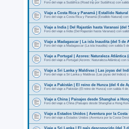
Foro del viaje a Sudáfrica (Road trip por Sudáfrica) con sali
Viaje a Costa Rica y Panamá | Estallido Natural
Foro del viaje a Costa Rica y Panamá (Estallido Natural) con
Viaje a India | Del Rajastán hasta Varanasi (del
Foro del viaje a India (Del Rajastán hasta Varanasi) con sali
Viaje a Madagascar | La isla Inaudita (del 5 de 
Foro del viaje a Madagascar (La isla Inaudita) con salida 5 d
Viaje a Portugal | Azores: Naturaleza Atlántica 
Foro del viaje a Portugal (Azores: Naturaleza Atlántica) con 
Viaje a Sri Lanka y Maldivas | Las joyas del Ind
Foro del viaje a Sri Lanka y Maldivas (Las joyas del Indico) 
Viaje a Pakistán | El reino de Hunza (del 4 de A
Foro del viaje a Pakistán (El reino de Hunza) con salida 4 de
Viaje a China | Paisajes desde Shanghai a Hong
Foro del viaje a China (Paisajes desde Shanghai a Hong Kon
Viaje a Estados Unidos | Aventura por la Costa 
Foro del viaje a Estados Unidos (Aventura por la Costa Oest
Viaje a Sri Lanka | El país desconocido (del 3 