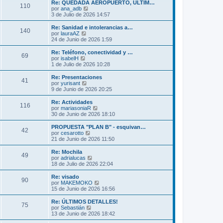
m
ú
Re: QUEDADA AEROPUERTO, ULTIM…
s
110
o
l
V
por
ana_adb
a
m
t
e
3 de Julio de 2026 14:57
j
e
i
r
e
n
m
ú
Re: Sanidad e intolerancias a…
s
140
o
l
V
por
lauraAZ
a
m
t
e
24 de Junio de 2026 1:59
j
e
i
r
e
n
m
ú
Re: Teléfono, conectividad y …
s
69
o
l
V
por
isabelH
a
m
t
e
1 de Julio de 2026 10:28
j
e
i
r
e
n
m
ú
Re: Presentaciones
s
41
o
l
V
por
yurisant
a
m
t
e
9 de Junio de 2026 20:25
j
e
i
r
e
n
m
ú
Re: Actividades
s
116
o
l
V
por
mariasoniaR
a
m
t
e
30 de Junio de 2026 18:10
j
e
i
r
e
n
m
ú
PROPUESTA "PLAN B" - esquivan…
s
42
o
l
V
por
cesarotto
a
m
t
e
21 de Junio de 2026 11:50
j
e
i
r
e
n
m
ú
Re: Mochila
s
49
o
l
V
por
adrialucas
a
m
t
e
18 de Julio de 2026 22:04
j
e
i
r
e
n
m
ú
Re: visado
s
90
o
l
V
por
MAKEMOKO
a
m
t
e
15 de Junio de 2026 16:56
j
e
i
r
e
n
m
ú
Re: ÚLTIMOS DETALLES!
s
75
o
l
V
por
Sebastián
a
m
t
e
13 de Junio de 2026 18:42
j
e
i
r
e