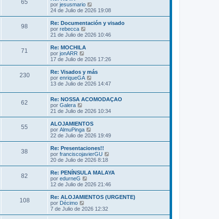
s
65
o
l
V
por
jesusmario
a
m
t
e
24 de Julio de 2026 19:08
j
e
i
r
e
n
m
ú
Re: Documentación y visado
s
98
o
l
V
por
rebecca
a
m
t
e
21 de Julio de 2026 10:46
j
e
i
r
e
n
m
ú
Re: MOCHILA
s
71
o
l
V
por
jonARR
a
m
t
e
17 de Julio de 2026 17:26
j
e
i
r
e
n
m
ú
Re: Visados y más
s
230
o
l
V
por
enriqueGA
a
m
t
e
13 de Julio de 2026 14:47
j
e
i
r
e
n
m
ú
s
Re: NOSSA ACOMODAÇAO
o
l
62
V
a
por
Galera
m
t
e
j
21 de Julio de 2026 10:34
e
i
r
e
n
m
ú
s
ALOJAMIENTOS
o
55
l
a
V
por
AlmuPinga
m
t
j
e
22 de Julio de 2026 19:49
e
i
e
r
n
m
ú
s
Re: Presentaciones!!
38
o
l
a
V
por
franciscojavierGU
m
t
j
e
20 de Julio de 2026 8:18
e
i
e
r
n
m
ú
Re: PENÍNSULA MALAYA
s
82
o
l
V
por
edurneG
a
m
t
e
12 de Julio de 2026 21:46
j
e
i
r
e
n
m
ú
Re: ALOJAMIENTOS (URGENTE)
s
108
o
l
V
por
Décimo
a
m
t
e
7 de Julio de 2026 12:32
j
e
i
r
e
n