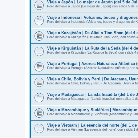
Viaje a Japón | Lo mejor de Japón (del 5 de Jul 
Foro del viaje a Japón (Lo mejor de Japón) con salida 5 de J
Viaje a Indonesia | Volcanes, buceo y dragones
Foro del viaje a Indonesia (Volcanes, buceo y dragones de K
Viaje a Kazajistán | De Altai a Tian Shan (del 4 d
Foro del viaje a Kazajistán (De Altai a Tian Shan) con salida 
Viaje a Kirguistán | La Ruta de la Seda (del 4 de
Foro del viaje a Kirguistán (La Ruta de la Seda) con salida 4 
Viaje a Portugal | Azores: Naturaleza Atlántica (
Foro del viaje a Portugal (Azores: Naturaleza Atlántica) con s
Viaje a Chile, Bolivia y Perú | De Atacama, Uyun
Foro del viaje a Chile, Bolivia y Perú (De Atacama, Uyuni a 
Viaje a Madagascar | La isla Inaudita (del 1 de J
Foro del viaje a Madagascar (La isla Inaudita) con salida 1 de
Viaje a Mozambique y Sudáfrica | Mozambique y 
Foro del viaje a Mozambique y Sudáfrica (Mozambique y Krug
Viaje a Vietnam | La esencia del norte (del 1 de 
Foro del viaje a Vietnam (La esencia del norte) con salida 1 d