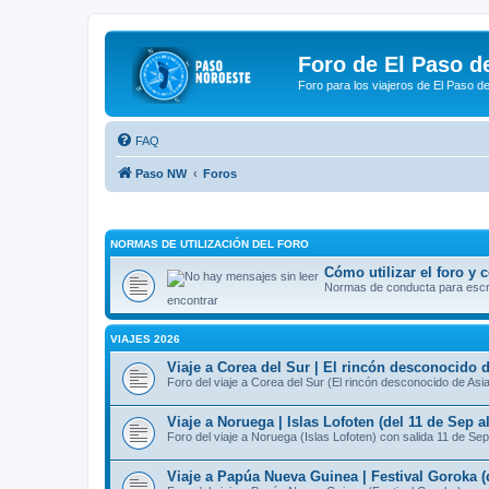
Foro de El Paso d
Foro para los viajeros de El Paso d
FAQ
Paso NW
Foros
NORMAS DE UTILIZACIÓN DEL FORO
Cómo utilizar el foro y
Normas de conducta para escrib
encontrar
VIAJES 2026
Viaje a Corea del Sur | El rincón desconocido d
Foro del viaje a Corea del Sur (El rincón desconocido de Asi
Viaje a Noruega | Islas Lofoten (del 11 de Sep a
Foro del viaje a Noruega (Islas Lofoten) con salida 11 de Sep
Viaje a Papúa Nueva Guinea | Festival Goroka (