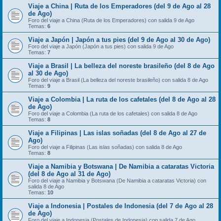
Viaje a China | Ruta de los Emperadores (del 9 de Ago al 28
de Ago)
Foro del viaje a China (Ruta de los Emperadores) con salida 9 de Ago
Temas:
6
Viaje a Japón | Japón a tus pies (del 9 de Ago al 30 de Ago)
Foro del viaje a Japón (Japón a tus pies) con salida 9 de Ago
Temas:
7
Viaje a Brasil | La belleza del noreste brasileño (del 8 de Ago
al 30 de Ago)
Foro del viaje a Brasil (La belleza del noreste brasileño) con salida 8 de Ago
Temas:
9
Viaje a Colombia | La ruta de los cafetales (del 8 de Ago al 28
de Ago)
Foro del viaje a Colombia (La ruta de los cafetales) con salida 8 de Ago
Temas:
8
Viaje a Filipinas | Las islas soñadas (del 8 de Ago al 27 de
Ago)
Foro del viaje a Filipinas (Las islas soñadas) con salida 8 de Ago
Temas:
8
Viaje a Namibia y Botswana | De Namibia a cataratas Victoria
(del 8 de Ago al 31 de Ago)
Foro del viaje a Namibia y Botswana (De Namibia a cataratas Victoria) con
salida 8 de Ago
Temas:
10
Viaje a Indonesia | Postales de Indonesia (del 7 de Ago al 28
de Ago)
Foro del viaje a Indonesia (Postales de Indonesia) con salida 7 de Ago