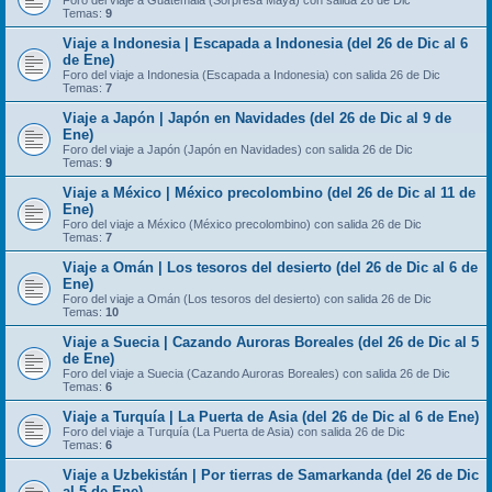
Foro del viaje a Guatemala (Sorpresa Maya) con salida 26 de Dic
Temas:
9
Viaje a Indonesia | Escapada a Indonesia (del 26 de Dic al 6
de Ene)
Foro del viaje a Indonesia (Escapada a Indonesia) con salida 26 de Dic
Temas:
7
Viaje a Japón | Japón en Navidades (del 26 de Dic al 9 de
Ene)
Foro del viaje a Japón (Japón en Navidades) con salida 26 de Dic
Temas:
9
Viaje a México | México precolombino (del 26 de Dic al 11 de
Ene)
Foro del viaje a México (México precolombino) con salida 26 de Dic
Temas:
7
Viaje a Omán | Los tesoros del desierto (del 26 de Dic al 6 de
Ene)
Foro del viaje a Omán (Los tesoros del desierto) con salida 26 de Dic
Temas:
10
Viaje a Suecia | Cazando Auroras Boreales (del 26 de Dic al 5
de Ene)
Foro del viaje a Suecia (Cazando Auroras Boreales) con salida 26 de Dic
Temas:
6
Viaje a Turquía | La Puerta de Asia (del 26 de Dic al 6 de Ene)
Foro del viaje a Turquía (La Puerta de Asia) con salida 26 de Dic
Temas:
6
Viaje a Uzbekistán | Por tierras de Samarkanda (del 26 de Dic
al 5 de Ene)