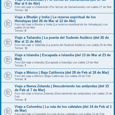
Mar al 6 de Abr)
Foro del viaje a Uzbekistán (Por tierras de Samarkanda) con salida 27 de Mar
Temas:
12
Viaje a Bhután y India | La reserva espiritual de los
Himalayas (del 26 de Mar al 12 de Abr)
Foro del viaje a Bhután y India (La reserva espiritual de los Himalayas) con
salida 26 de Mar
Temas:
8
Viaje a Tailandia | La puerta del Sudeste Asiático (del 26 de
Mar al 11 de Abr)
Foro del viaje a Tailandia (La puerta del Sudeste Asiático) con salida 26 de Mar
Temas:
11
Viaje a Islandia | Escapada a Islandia (del 13 de Mar al 23 de
Mar)
Foro del viaje a Islandia (Escapada a Islandia) con salida 13 de Mar
Temas:
7
Viaje a México | Baja California (del 28 de Feb al 18 de Mar)
Foro del viaje a México (Baja California) con salida 28 de Feb
Temas:
6
Viaje a Nueva Zelanda | Descubriendo las antípodas (del 15
de Feb al 7 de Mar)
Foro del viaje a Nueva Zelanda (Descubriendo las antípodas) con salida 15 de
Feb
Temas:
8
Viaje a Colombia | La ruta de los cafetales (del 14 de Feb al 1
de Mar)
Foro del viaje a Colombia (La ruta de los cafetales) con salida 14 de Feb