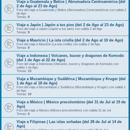
Viaje a Guatemala y Belice | Abrumadora Centroamérica (del
2 de Ago al 23 de Ago)
Foro del viaje a Guatemala y Belice (Abrumadora Centroamérica) con salida 2
de Ago
Temas:
8
Viaje a Japón | Japón a tus pies (del 2 de Ago al 23 de Ago)
Foro del viaje a Japón (Japón a tus pies) con salida 2 de Ago
Temas:
9
Viaje a Mauricio | La isla criolla (del 2 de Ago al 10 de Ago)
Foro del viaje a Mauricio (La isla criolla) con salida 2 de Ago
Temas:
8
Viaje a Indonesia | Volcanes, buceo y dragones de Komodo
(del 1 de Ago al 22 de Ago)
Foro del viaje a Indonesia (Volcanes, buceo y dragones de Komodo) con
salida 1 de Ago
Temas:
13
Viaje a Mozambique y Sudáfrica | Mozambique y Kruger (del
1 de Ago al 18 de Ago)
Foro del viaje a Mozambique y Sudáfrica (Mozambique y Kruger) con salida 1
de Ago
Temas:
10
Viaje a México | México precolombino (del 31 de Jul al 19 de
Ago)
Foro del viaje a México (México precolombino) con salida 31 de Jul
Temas:
6
Viaje a Filipinas | Las islas soñadas (del 28 de Jul al 14 de
Ago)