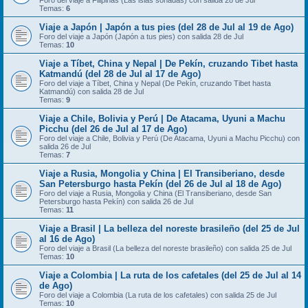
Foro del viaje a Filipinas (Las islas soñadas) con salida 28 de Jul
Temas:
6
Viaje a Japón | Japón a tus pies (del 28 de Jul al 19 de Ago)
Foro del viaje a Japón (Japón a tus pies) con salida 28 de Jul
Temas:
10
Viaje a Tíbet, China y Nepal | De Pekín, cruzando Tibet hasta
Katmandú (del 28 de Jul al 17 de Ago)
Foro del viaje a Tíbet, China y Nepal (De Pekín, cruzando Tibet hasta
Katmandú) con salida 28 de Jul
Temas:
9
Viaje a Chile, Bolivia y Perú | De Atacama, Uyuni a Machu
Picchu (del 26 de Jul al 17 de Ago)
Foro del viaje a Chile, Bolivia y Perú (De Atacama, Uyuni a Machu Picchu) con
salida 26 de Jul
Temas:
7
Viaje a Rusia, Mongolia y China | El Transiberiano, desde
San Petersburgo hasta Pekín (del 26 de Jul al 18 de Ago)
Foro del viaje a Rusia, Mongolia y China (El Transiberiano, desde San
Petersburgo hasta Pekín) con salida 26 de Jul
Temas:
11
Viaje a Brasil | La belleza del noreste brasileño (del 25 de Jul
al 16 de Ago)
Foro del viaje a Brasil (La belleza del noreste brasileño) con salida 25 de Jul
Temas:
10
Viaje a Colombia | La ruta de los cafetales (del 25 de Jul al 14
de Ago)
Foro del viaje a Colombia (La ruta de los cafetales) con salida 25 de Jul
Temas:
10