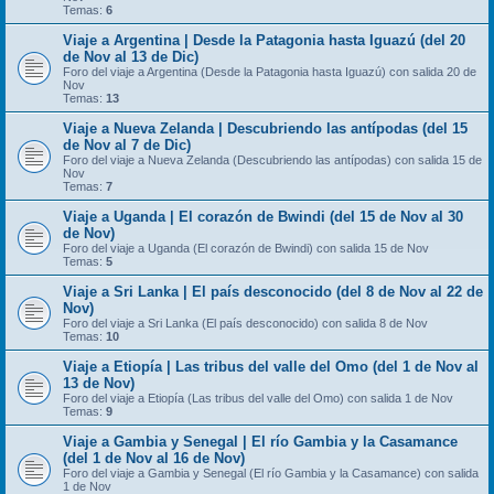
Temas:
6
Viaje a Argentina | Desde la Patagonia hasta Iguazú (del 20
de Nov al 13 de Dic)
Foro del viaje a Argentina (Desde la Patagonia hasta Iguazú) con salida 20 de
Nov
Temas:
13
Viaje a Nueva Zelanda | Descubriendo las antípodas (del 15
de Nov al 7 de Dic)
Foro del viaje a Nueva Zelanda (Descubriendo las antípodas) con salida 15 de
Nov
Temas:
7
Viaje a Uganda | El corazón de Bwindi (del 15 de Nov al 30
de Nov)
Foro del viaje a Uganda (El corazón de Bwindi) con salida 15 de Nov
Temas:
5
Viaje a Sri Lanka | El país desconocido (del 8 de Nov al 22 de
Nov)
Foro del viaje a Sri Lanka (El país desconocido) con salida 8 de Nov
Temas:
10
Viaje a Etiopía | Las tribus del valle del Omo (del 1 de Nov al
13 de Nov)
Foro del viaje a Etiopía (Las tribus del valle del Omo) con salida 1 de Nov
Temas:
9
Viaje a Gambia y Senegal | El río Gambia y la Casamance
(del 1 de Nov al 16 de Nov)
Foro del viaje a Gambia y Senegal (El río Gambia y la Casamance) con salida
1 de Nov