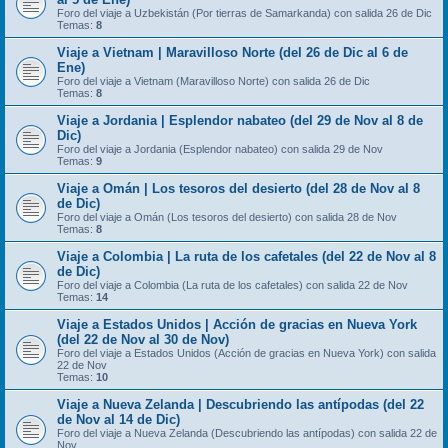
Foro del viaje a Uzbekistán (Por tierras de Samarkanda) con salida 26 de Dic
Temas:
8
Viaje a Vietnam | Maravilloso Norte (del 26 de Dic al 6 de
Ene)
Foro del viaje a Vietnam (Maravilloso Norte) con salida 26 de Dic
Temas:
8
Viaje a Jordania | Esplendor nabateo (del 29 de Nov al 8 de
Dic)
Foro del viaje a Jordania (Esplendor nabateo) con salida 29 de Nov
Temas:
9
Viaje a Omán | Los tesoros del desierto (del 28 de Nov al 8
de Dic)
Foro del viaje a Omán (Los tesoros del desierto) con salida 28 de Nov
Temas:
8
Viaje a Colombia | La ruta de los cafetales (del 22 de Nov al 8
de Dic)
Foro del viaje a Colombia (La ruta de los cafetales) con salida 22 de Nov
Temas:
14
Viaje a Estados Unidos | Acción de gracias en Nueva York
(del 22 de Nov al 30 de Nov)
Foro del viaje a Estados Unidos (Acción de gracias en Nueva York) con salida
22 de Nov
Temas:
10
Viaje a Nueva Zelanda | Descubriendo las antípodas (del 22
de Nov al 14 de Dic)
Foro del viaje a Nueva Zelanda (Descubriendo las antípodas) con salida 22 de
Nov