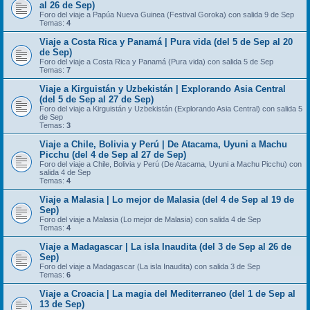
al 26 de Sep)
Foro del viaje a Papúa Nueva Guinea (Festival Goroka) con salida 9 de Sep
Temas:
4
Viaje a Costa Rica y Panamá | Pura vida (del 5 de Sep al 20
de Sep)
Foro del viaje a Costa Rica y Panamá (Pura vida) con salida 5 de Sep
Temas:
7
Viaje a Kirguistán y Uzbekistán | Explorando Asia Central
(del 5 de Sep al 27 de Sep)
Foro del viaje a Kirguistán y Uzbekistán (Explorando Asia Central) con salida 5
de Sep
Temas:
3
Viaje a Chile, Bolivia y Perú | De Atacama, Uyuni a Machu
Picchu (del 4 de Sep al 27 de Sep)
Foro del viaje a Chile, Bolivia y Perú (De Atacama, Uyuni a Machu Picchu) con
salida 4 de Sep
Temas:
4
Viaje a Malasia | Lo mejor de Malasia (del 4 de Sep al 19 de
Sep)
Foro del viaje a Malasia (Lo mejor de Malasia) con salida 4 de Sep
Temas:
4
Viaje a Madagascar | La isla Inaudita (del 3 de Sep al 26 de
Sep)
Foro del viaje a Madagascar (La isla Inaudita) con salida 3 de Sep
Temas:
6
Viaje a Croacia | La magia del Mediterraneo (del 1 de Sep al
13 de Sep)