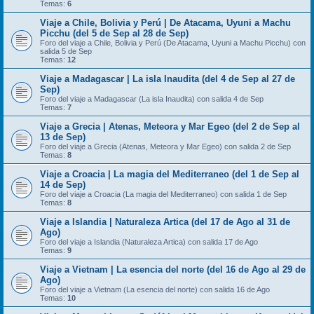
Temas:
6
Viaje a Chile, Bolivia y Perú | De Atacama, Uyuni a Machu
Picchu (del 5 de Sep al 28 de Sep)
Foro del viaje a Chile, Bolivia y Perú (De Atacama, Uyuni a Machu Picchu) con
salida 5 de Sep
Temas:
12
Viaje a Madagascar | La isla Inaudita (del 4 de Sep al 27 de
Sep)
Foro del viaje a Madagascar (La isla Inaudita) con salida 4 de Sep
Temas:
7
Viaje a Grecia | Atenas, Meteora y Mar Egeo (del 2 de Sep al
13 de Sep)
Foro del viaje a Grecia (Atenas, Meteora y Mar Egeo) con salida 2 de Sep
Temas:
8
Viaje a Croacia | La magia del Mediterraneo (del 1 de Sep al
14 de Sep)
Foro del viaje a Croacia (La magia del Mediterraneo) con salida 1 de Sep
Temas:
8
Viaje a Islandia | Naturaleza Artica (del 17 de Ago al 31 de
Ago)
Foro del viaje a Islandia (Naturaleza Artica) con salida 17 de Ago
Temas:
9
Viaje a Vietnam | La esencia del norte (del 16 de Ago al 29 de
Ago)
Foro del viaje a Vietnam (La esencia del norte) con salida 16 de Ago
Temas:
10