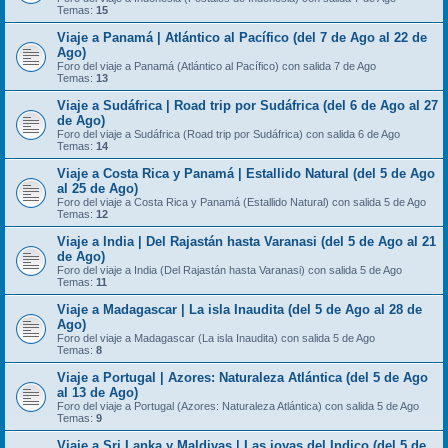
Temas:
15
Viaje a Panamá | Atlántico al Pacífico (del 7 de Ago al 22 de
Ago)
Foro del viaje a Panamá (Atlántico al Pacífico) con salida 7 de Ago
Temas:
13
Viaje a Sudáfrica | Road trip por Sudáfrica (del 6 de Ago al 27
de Ago)
Foro del viaje a Sudáfrica (Road trip por Sudáfrica) con salida 6 de Ago
Temas:
14
Viaje a Costa Rica y Panamá | Estallido Natural (del 5 de Ago
al 25 de Ago)
Foro del viaje a Costa Rica y Panamá (Estallido Natural) con salida 5 de Ago
Temas:
12
Viaje a India | Del Rajastán hasta Varanasi (del 5 de Ago al 21
de Ago)
Foro del viaje a India (Del Rajastán hasta Varanasi) con salida 5 de Ago
Temas:
11
Viaje a Madagascar | La isla Inaudita (del 5 de Ago al 28 de
Ago)
Foro del viaje a Madagascar (La isla Inaudita) con salida 5 de Ago
Temas:
8
Viaje a Portugal | Azores: Naturaleza Atlántica (del 5 de Ago
al 13 de Ago)
Foro del viaje a Portugal (Azores: Naturaleza Atlántica) con salida 5 de Ago
Temas:
9
Viaje a Sri Lanka y Maldivas | Las joyas del Indico (del 5 de