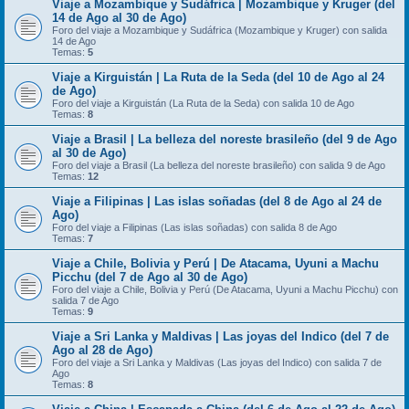
Viaje a Mozambique y Sudáfrica | Mozambique y Kruger (del
14 de Ago al 30 de Ago)
Foro del viaje a Mozambique y Sudáfrica (Mozambique y Kruger) con salida
14 de Ago
Temas:
5
Viaje a Kirguistán | La Ruta de la Seda (del 10 de Ago al 24
de Ago)
Foro del viaje a Kirguistán (La Ruta de la Seda) con salida 10 de Ago
Temas:
8
Viaje a Brasil | La belleza del noreste brasileño (del 9 de Ago
al 30 de Ago)
Foro del viaje a Brasil (La belleza del noreste brasileño) con salida 9 de Ago
Temas:
12
Viaje a Filipinas | Las islas soñadas (del 8 de Ago al 24 de
Ago)
Foro del viaje a Filipinas (Las islas soñadas) con salida 8 de Ago
Temas:
7
Viaje a Chile, Bolivia y Perú | De Atacama, Uyuni a Machu
Picchu (del 7 de Ago al 30 de Ago)
Foro del viaje a Chile, Bolivia y Perú (De Atacama, Uyuni a Machu Picchu) con
salida 7 de Ago
Temas:
9
Viaje a Sri Lanka y Maldivas | Las joyas del Indico (del 7 de
Ago al 28 de Ago)
Foro del viaje a Sri Lanka y Maldivas (Las joyas del Indico) con salida 7 de
Ago
Temas:
8