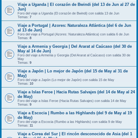
Viaje a Uganda | El corazón de Bwindi (del 13 de Jun al 27 de
Jun)
Foro del viaje a Uganda (El corazón de Bwindi) con salida 13 de Jun
Temas:
7
Viaje a Portugal | Azores: Naturaleza Atlántica (del 6 de Jun
al 13 de Jun)
Foro del viaje a Portugal (Azores: Naturaleza Atlántica) con salida 6 de Jun
Temas:
8
Viaje a Armenia y Georgia | Del Ararat al Caúcaso (del 30 de
May al 14 de Jun)
Foro del viaje a Armenia y Georgia (Del Ararat al Caúcaso) con salida 30 de
May
Temas:
9
Viaje a Japón | Lo mejor de Japón (del 15 de May al 31 de
May)
Foro del viaje a Japón (Lo mejor de Japón) con salida 15 de May
Temas:
10
Viaje a Islas Feroe | Hacia Rutas Salvajes (del 14 de May al 24
de May)
Foro del viaje a Islas Feroe (Hacia Rutas Salvajes) con salida 14 de May
Temas:
9
Viaje a Escocia | Rumbo a las Highlands (del 9 de May al 19
de May)
Foro del viaje a Escocia (Rumbo a las Highlands) con salida 9 de May
Temas:
11
Viaje a Corea del Sur | El rincón desconocido de Asia (del 1