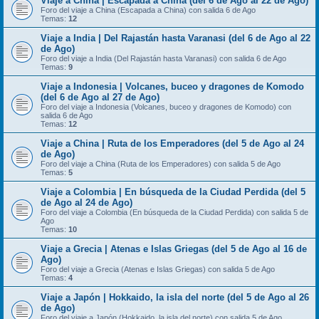
Viaje a China | Escapada a China (del 6 de Ago al 22 de Ago)
Foro del viaje a China (Escapada a China) con salida 6 de Ago
Temas:
12
Viaje a India | Del Rajastán hasta Varanasi (del 6 de Ago al 22
de Ago)
Foro del viaje a India (Del Rajastán hasta Varanasi) con salida 6 de Ago
Temas:
9
Viaje a Indonesia | Volcanes, buceo y dragones de Komodo
(del 6 de Ago al 27 de Ago)
Foro del viaje a Indonesia (Volcanes, buceo y dragones de Komodo) con
salida 6 de Ago
Temas:
12
Viaje a China | Ruta de los Emperadores (del 5 de Ago al 24
de Ago)
Foro del viaje a China (Ruta de los Emperadores) con salida 5 de Ago
Temas:
5
Viaje a Colombia | En búsqueda de la Ciudad Perdida (del 5
de Ago al 24 de Ago)
Foro del viaje a Colombia (En búsqueda de la Ciudad Perdida) con salida 5 de
Ago
Temas:
10
Viaje a Grecia | Atenas e Islas Griegas (del 5 de Ago al 16 de
Ago)
Foro del viaje a Grecia (Atenas e Islas Griegas) con salida 5 de Ago
Temas:
4
Viaje a Japón | Hokkaido, la isla del norte (del 5 de Ago al 26
de Ago)
Foro del viaje a Japón (Hokkaido, la isla del norte) con salida 5 de Ago