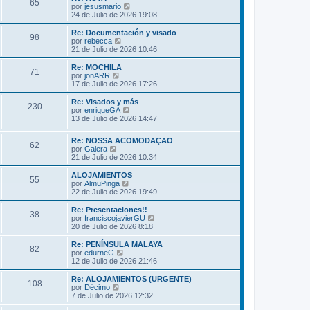
s
65
o
l
V
por
jesusmario
a
m
t
e
24 de Julio de 2026 19:08
j
e
i
r
e
n
m
ú
Re: Documentación y visado
s
98
o
l
V
por
rebecca
a
m
t
e
21 de Julio de 2026 10:46
j
e
i
r
e
n
m
ú
Re: MOCHILA
s
71
o
l
V
por
jonARR
a
m
t
e
17 de Julio de 2026 17:26
j
e
i
r
e
n
m
ú
Re: Visados y más
s
230
o
l
V
por
enriqueGA
a
m
t
e
13 de Julio de 2026 14:47
j
e
i
r
e
n
m
ú
s
Re: NOSSA ACOMODAÇAO
o
l
62
V
a
por
Galera
m
t
e
j
21 de Julio de 2026 10:34
e
i
r
e
n
m
ú
s
ALOJAMIENTOS
o
55
l
a
V
por
AlmuPinga
m
t
j
e
22 de Julio de 2026 19:49
e
i
e
r
n
m
ú
s
Re: Presentaciones!!
38
o
l
a
V
por
franciscojavierGU
m
t
j
e
20 de Julio de 2026 8:18
e
i
e
r
n
m
ú
Re: PENÍNSULA MALAYA
s
82
o
l
V
por
edurneG
a
m
t
e
12 de Julio de 2026 21:46
j
e
i
r
e
n
m
ú
Re: ALOJAMIENTOS (URGENTE)
s
108
o
l
V
por
Décimo
a
m
t
e
7 de Julio de 2026 12:32
j
e
i
r
e
n