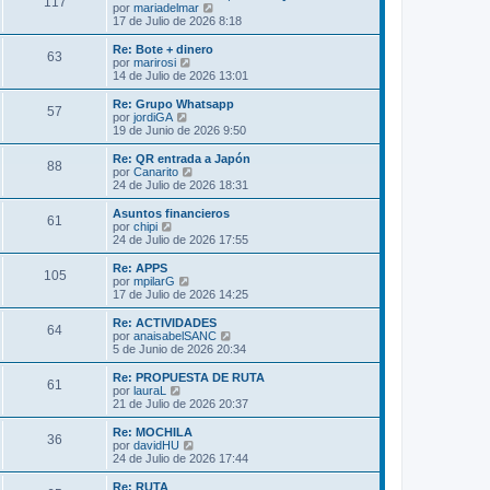
s
117
o
l
V
por
mariadelmar
a
m
t
e
17 de Julio de 2026 8:18
j
e
i
r
e
n
m
ú
Re: Bote + dinero
s
63
o
l
V
por
marirosi
a
m
t
e
14 de Julio de 2026 13:01
j
e
i
r
e
n
m
ú
Re: Grupo Whatsapp
s
57
o
l
V
por
jordiGA
a
m
t
e
19 de Junio de 2026 9:50
j
e
i
r
e
n
m
ú
Re: QR entrada a Japón
s
88
o
l
V
por
Canarito
a
m
t
e
24 de Julio de 2026 18:31
j
e
i
r
e
n
m
ú
Asuntos financieros
s
61
o
l
V
por
chipi
a
m
t
e
24 de Julio de 2026 17:55
j
e
i
r
e
n
m
ú
Re: APPS
s
105
o
l
V
por
mpilarG
a
m
t
e
17 de Julio de 2026 14:25
j
e
i
r
e
n
m
ú
Re: ACTIVIDADES
s
64
o
l
V
por
anaisabelSANC
a
m
t
e
5 de Junio de 2026 20:34
j
e
i
r
e
n
m
ú
Re: PROPUESTA DE RUTA
s
61
o
l
V
por
lauraL
a
m
t
e
21 de Julio de 2026 20:37
j
e
i
r
e
n
m
ú
Re: MOCHILA
s
36
o
l
V
por
davidHU
a
m
t
e
24 de Julio de 2026 17:44
j
e
i
r
e
n
m
ú
Re: RUTA