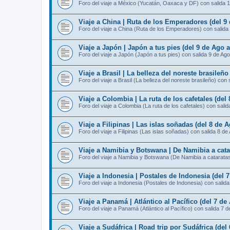
Foro del viaje a México (Yucatán, Oaxaca y DF) con salida 
Viaje a China | Ruta de los Emperadores (del 9
Foro del viaje a China (Ruta de los Emperadores) con salida
Viaje a Japón | Japón a tus pies (del 9 de Ago 
Foro del viaje a Japón (Japón a tus pies) con salida 9 de Ago
Viaje a Brasil | La belleza del noreste brasileño
Foro del viaje a Brasil (La belleza del noreste brasileño) con 
Viaje a Colombia | La ruta de los cafetales (del
Foro del viaje a Colombia (La ruta de los cafetales) con sali
Viaje a Filipinas | Las islas soñadas (del 8 de 
Foro del viaje a Filipinas (Las islas soñadas) con salida 8 de
Viaje a Namibia y Botswana | De Namibia a catar
Foro del viaje a Namibia y Botswana (De Namibia a cataratas 
Viaje a Indonesia | Postales de Indonesia (del 
Foro del viaje a Indonesia (Postales de Indonesia) con salid
Viaje a Panamá | Atlántico al Pacífico (del 7 de
Foro del viaje a Panamá (Atlántico al Pacífico) con salida 7 
Viaje a Sudáfrica | Road trip por Sudáfrica (del