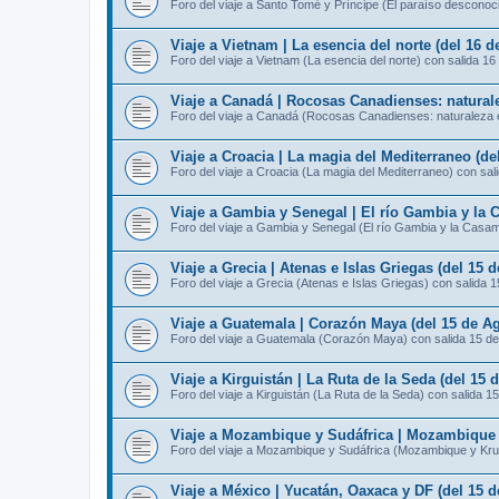
Foro del viaje a Santo Tomé y Príncipe (El paraíso desconoc
Viaje a Vietnam | La esencia del norte (del 16 
Foro del viaje a Vietnam (La esencia del norte) con salida 16
Viaje a Canadá | Rocosas Canadienses: naturale
Foro del viaje a Canadá (Rocosas Canadienses: naturaleza e
Viaje a Croacia | La magia del Mediterraneo (de
Foro del viaje a Croacia (La magia del Mediterraneo) con sal
Viaje a Gambia y Senegal | El río Gambia y la 
Foro del viaje a Gambia y Senegal (El río Gambia y la Casa
Viaje a Grecia | Atenas e Islas Griegas (del 15 
Foro del viaje a Grecia (Atenas e Islas Griegas) con salida 
Viaje a Guatemala | Corazón Maya (del 15 de Ag
Foro del viaje a Guatemala (Corazón Maya) con salida 15 d
Viaje a Kirguistán | La Ruta de la Seda (del 15 
Foro del viaje a Kirguistán (La Ruta de la Seda) con salida 1
Viaje a Mozambique y Sudáfrica | Mozambique y
Foro del viaje a Mozambique y Sudáfrica (Mozambique y Kru
Viaje a México | Yucatán, Oaxaca y DF (del 15 d