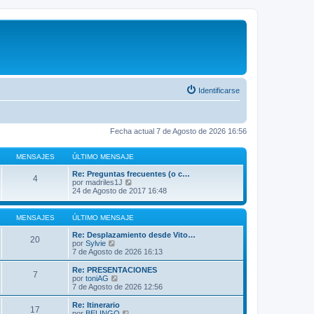
Identificarse
Fecha actual 7 de Agosto de 2026 16:56
MENSAJES
ÚLTIMO MENSAJE
Re: Preguntas frecuentes (o c…
4
V
por
madriles1J
e
24 de Agosto de 2017 16:48
r
ú
l
MENSAJES
ÚLTIMO MENSAJE
t
i
Re: Desplazamiento desde Vito…
20
m
V
por
Sylvie
o
e
7 de Agosto de 2026 16:13
m
r
e
ú
Re: PRESENTACIONES
7
n
l
V
por
toniAG
s
t
e
7 de Agosto de 2026 12:56
a
i
r
j
m
ú
Re: Itinerario
e
17
o
l
V
por
BELINGO