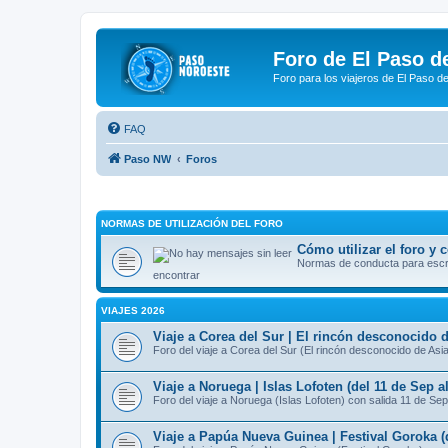
Foro de El Paso d
Foro para los viajeros de El Paso d
FAQ
Paso NW
Foros
NORMAS DE UTILIZACIÓN DEL FORO
Cómo utilizar el foro y
Normas de conducta para escrib
encontrar
VIAJES 2026
Viaje a Corea del Sur | El rincón desconocido d
Foro del viaje a Corea del Sur (El rincón desconocido de Asi
Viaje a Noruega | Islas Lofoten (del 11 de Sep a
Foro del viaje a Noruega (Islas Lofoten) con salida 11 de Sep
Viaje a Papúa Nueva Guinea | Festival Goroka (