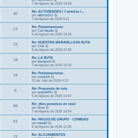
m
t
e
7 de Agosto de 2026 13:04
e
i
r
n
m
ú
Re: ACTIVIDADES ( Y precios /…
s
40
o
l
V
por
albertoGO
a
m
t
e
7 de Agosto de 2026 9:11
j
e
i
r
e
n
m
ú
Re: Presentaciones
s
14
o
l
V
por
Can llaudis
a
m
t
e
6 de Agosto de 2026 19:26
j
e
i
r
e
n
m
ú
Re: NUESTRA MARAVILLOSA RUTA
s
23
o
l
V
por
Criis
a
m
t
e
6 de Agosto de 2026 22:56
j
e
i
r
e
n
m
ú
Re: LA RUTA
s
18
o
l
V
por
leangood
a
m
t
e
7 de Agosto de 2026 10:25
j
e
i
r
e
n
m
ú
Re: Presentaciones
s
34
o
l
V
por
soniaSA
a
m
t
e
22 de Julio de 2026 4:15
j
e
i
r
e
n
m
ú
Re: Propuesta de ruta
s
8
o
l
V
por
angelARG
a
m
t
e
5 de Agosto de 2026 14:47
j
e
i
r
e
n
m
ú
Re: ¡Nos ponemos en ruta!
s
88
o
l
V
por
fiona
a
m
t
e
7 de Agosto de 2026 10:54
j
e
i
r
e
n
m
ú
Re: PAGOS DE GRUPO - COMIDAS
s
63
o
l
V
por
loidaM
a
m
t
e
6 de Agosto de 2026 12:45
j
e
i
r
e
n
m
ú
Re: ALOJAMIENTOS
s
72
o
l