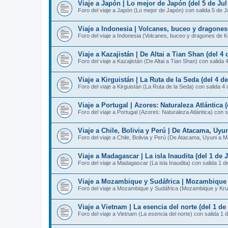
Viaje a Japón | Lo mejor de Japón (del 5 de Jul 
Foro del viaje a Japón (Lo mejor de Japón) con salida 5 de J
Viaje a Indonesia | Volcanes, buceo y dragones
Foro del viaje a Indonesia (Volcanes, buceo y dragones de K
Viaje a Kazajistán | De Altai a Tian Shan (del 4 d
Foro del viaje a Kazajistán (De Altai a Tian Shan) con salida 
Viaje a Kirguistán | La Ruta de la Seda (del 4 de
Foro del viaje a Kirguistán (La Ruta de la Seda) con salida 4 
Viaje a Portugal | Azores: Naturaleza Atlántica (
Foro del viaje a Portugal (Azores: Naturaleza Atlántica) con s
Viaje a Chile, Bolivia y Perú | De Atacama, Uyun
Foro del viaje a Chile, Bolivia y Perú (De Atacama, Uyuni a 
Viaje a Madagascar | La isla Inaudita (del 1 de J
Foro del viaje a Madagascar (La isla Inaudita) con salida 1 de
Viaje a Mozambique y Sudáfrica | Mozambique y 
Foro del viaje a Mozambique y Sudáfrica (Mozambique y Krug
Viaje a Vietnam | La esencia del norte (del 1 de 
Foro del viaje a Vietnam (La esencia del norte) con salida 1 d