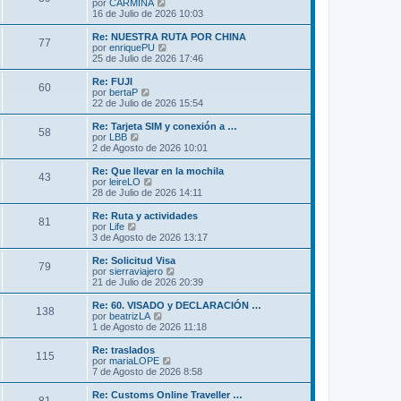
l
V
por
CARMINA
a
m
t
e
16 de Julio de 2026 10:03
j
e
i
r
e
n
m
ú
Re: NUESTRA RUTA POR CHINA
s
77
o
l
V
por
enriquePU
a
m
t
e
25 de Julio de 2026 17:46
j
e
i
r
e
n
m
ú
Re: FUJI
s
60
o
l
V
por
bertaP
a
m
t
e
22 de Julio de 2026 15:54
j
e
i
r
e
n
m
ú
Re: Tarjeta SIM y conexión a …
s
58
o
l
V
por
LBB
a
m
t
e
2 de Agosto de 2026 10:01
j
e
i
r
e
n
m
ú
Re: Que llevar en la mochila
s
43
o
l
V
por
leireLO
a
m
t
e
28 de Julio de 2026 14:11
j
e
i
r
e
n
m
ú
Re: Ruta y actividades
s
81
o
l
V
por
Life
a
m
t
e
3 de Agosto de 2026 13:17
j
e
i
r
e
n
m
ú
Re: Solicitud Visa
s
79
o
l
V
por
sierraviajero
a
m
t
e
21 de Julio de 2026 20:39
j
e
i
r
e
n
m
ú
Re: 60. VISADO y DECLARACIÓN …
s
138
o
l
V
por
beatrizLA
a
m
t
e
1 de Agosto de 2026 11:18
j
e
i
r
e
n
m
ú
Re: traslados
s
115
o
l
V
por
mariaLOPE
a
m
t
e
7 de Agosto de 2026 8:58
j
e
i
r
e
n
m
ú
Re: Customs Online Traveller …
s