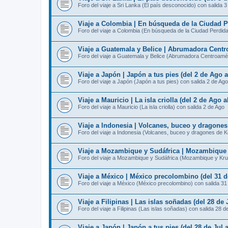
Foro del viaje a Sri Lanka (El país desconocido) con salida 
Viaje a Colombia | En búsqueda de la Ciudad Pe
Foro del viaje a Colombia (En búsqueda de la Ciudad Perdida
Viaje a Guatemala y Belice | Abrumadora Centro
Foro del viaje a Guatemala y Belice (Abrumadora Centroamér
Viaje a Japón | Japón a tus pies (del 2 de Ago 
Foro del viaje a Japón (Japón a tus pies) con salida 2 de Ago
Viaje a Mauricio | La isla criolla (del 2 de Ago 
Foro del viaje a Mauricio (La isla criolla) con salida 2 de Ago
Viaje a Indonesia | Volcanes, buceo y dragone
Foro del viaje a Indonesia (Volcanes, buceo y dragones de 
Viaje a Mozambique y Sudáfrica | Mozambique y
Foro del viaje a Mozambique y Sudáfrica (Mozambique y Kru
Viaje a México | México precolombino (del 31 d
Foro del viaje a México (México precolombino) con salida 31
Viaje a Filipinas | Las islas soñadas (del 28 de 
Foro del viaje a Filipinas (Las islas soñadas) con salida 28 d
Viaje a Japón | Japón a tus pies (del 28 de Jul 