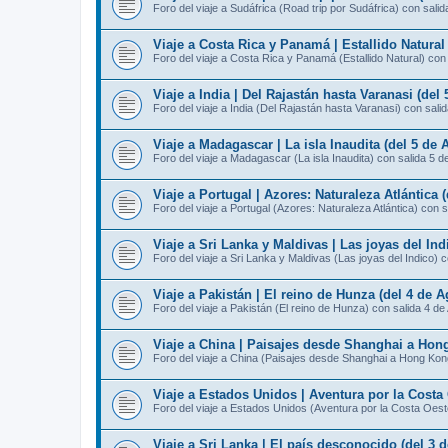
Foro del viaje a Sudáfrica (Road trip por Sudáfrica) con sali
Viaje a Costa Rica y Panamá | Estallido Natural
Foro del viaje a Costa Rica y Panamá (Estallido Natural) con
Viaje a India | Del Rajastán hasta Varanasi (del
Foro del viaje a India (Del Rajastán hasta Varanasi) con sali
Viaje a Madagascar | La isla Inaudita (del 5 de 
Foro del viaje a Madagascar (La isla Inaudita) con salida 5 d
Viaje a Portugal | Azores: Naturaleza Atlántica 
Foro del viaje a Portugal (Azores: Naturaleza Atlántica) con 
Viaje a Sri Lanka y Maldivas | Las joyas del Ind
Foro del viaje a Sri Lanka y Maldivas (Las joyas del Indico) 
Viaje a Pakistán | El reino de Hunza (del 4 de A
Foro del viaje a Pakistán (El reino de Hunza) con salida 4 de
Viaje a China | Paisajes desde Shanghai a Hong
Foro del viaje a China (Paisajes desde Shanghai a Hong Kon
Viaje a Estados Unidos | Aventura por la Costa 
Foro del viaje a Estados Unidos (Aventura por la Costa Oest
Viaje a Sri Lanka | El país desconocido (del 3 