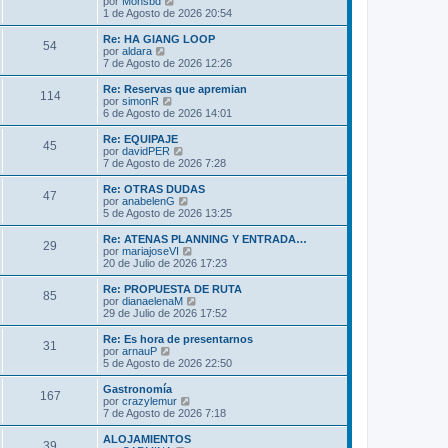
V
por
Monsbd
a
m
t
e
1 de Agosto de 2026 20:54
j
e
i
r
e
n
m
ú
Re: HA GIANG LOOP
s
54
o
l
V
por
aldara
a
m
t
e
7 de Agosto de 2026 12:26
j
e
i
r
e
n
m
ú
Re: Reservas que apremian
s
114
o
l
V
por
simonR
a
m
t
e
6 de Agosto de 2026 14:01
j
e
i
r
e
n
m
ú
Re: EQUIPAJE
s
45
o
l
V
por
davidPER
a
m
t
e
7 de Agosto de 2026 7:28
j
e
i
r
e
n
m
ú
Re: OTRAS DUDAS
s
47
o
l
V
por
anabelenG
a
m
t
e
5 de Agosto de 2026 13:25
j
e
i
r
e
n
m
ú
Re: ATENAS PLANNING Y ENTRADA…
s
29
o
l
V
por
mariajoseVI
a
m
t
e
20 de Julio de 2026 17:23
j
e
i
r
e
n
m
ú
Re: PROPUESTA DE RUTA
s
85
o
l
V
por
dianaelenaM
a
m
t
e
29 de Julio de 2026 17:52
j
e
i
r
e
n
m
ú
Re: Es hora de presentarnos
s
31
o
l
V
por
arnauP
a
m
t
e
5 de Agosto de 2026 22:50
j
e
i
r
e
n
m
ú
Gastronomía
s
167
o
l
V
por
crazylemur
a
m
t
e
7 de Agosto de 2026 7:18
j
e
i
r
e
n
m
ú
ALOJAMIENTOS
s
39
o