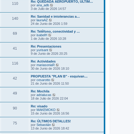
m
ú
Re: QUEDADA AEROPUERTO, ULTIM…
s
110
o
l
V
por
ana_adb
a
m
t
e
3 de Julio de 2026 14:57
j
e
i
r
e
n
m
ú
Re: Sanidad e intolerancias a…
s
140
o
l
V
por
lauraAZ
a
m
t
e
24 de Junio de 2026 1:59
j
e
i
r
e
n
m
ú
Re: Teléfono, conectividad y …
s
69
o
l
V
por
isabelH
a
m
t
e
1 de Julio de 2026 10:28
j
e
i
r
e
n
m
ú
Re: Presentaciones
s
41
o
l
V
por
yurisant
a
m
t
e
9 de Junio de 2026 20:25
j
e
i
r
e
n
m
ú
Re: Actividades
s
116
o
l
V
por
mariasoniaR
a
m
t
e
30 de Junio de 2026 18:10
j
e
i
r
e
n
m
ú
PROPUESTA "PLAN B" - esquivan…
s
42
o
l
V
por
cesarotto
a
m
t
e
21 de Junio de 2026 11:50
j
e
i
r
e
n
m
ú
Re: Mochila
s
49
o
l
V
por
adrialucas
a
m
t
e
18 de Julio de 2026 22:04
j
e
i
r
e
n
m
ú
Re: visado
s
90
o
l
V
por
MAKEMOKO
a
m
t
e
15 de Junio de 2026 16:56
j
e
i
r
e
n
m
ú
Re: ÚLTIMOS DETALLES!
s
75
o
l
V
por
Sebastián
a
m
t
e
13 de Junio de 2026 18:42
j
e
i
r
e