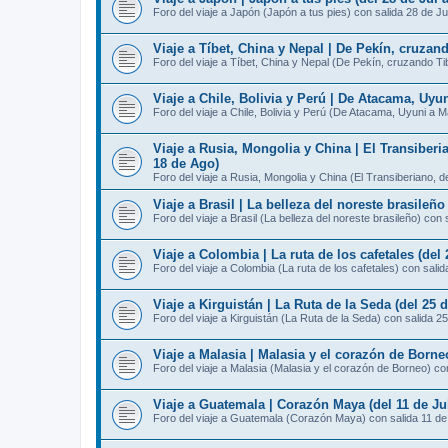
Foro del viaje a Japón (Japón a tus pies) con salida 28 de Ju
Viaje a Tíbet, China y Nepal | De Pekín, cruzan
Foro del viaje a Tíbet, China y Nepal (De Pekín, cruzando T
Viaje a Chile, Bolivia y Perú | De Atacama, Uyu
Foro del viaje a Chile, Bolivia y Perú (De Atacama, Uyuni a 
Viaje a Rusia, Mongolia y China | El Transiberi
18 de Ago)
Foro del viaje a Rusia, Mongolia y China (El Transiberiano, 
Viaje a Brasil | La belleza del noreste brasileño
Foro del viaje a Brasil (La belleza del noreste brasileño) con 
Viaje a Colombia | La ruta de los cafetales (del 
Foro del viaje a Colombia (La ruta de los cafetales) con salid
Viaje a Kirguistán | La Ruta de la Seda (del 25 d
Foro del viaje a Kirguistán (La Ruta de la Seda) con salida 25
Viaje a Malasia | Malasia y el corazón de Borneo
Foro del viaje a Malasia (Malasia y el corazón de Borneo) con
Viaje a Guatemala | Corazón Maya (del 11 de Jul
Foro del viaje a Guatemala (Corazón Maya) con salida 11 de