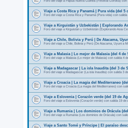
Foro del viaje a Papúa Nueva Guinea (Festival Goroka) con 
Viaje a Costa Rica y Panamá | Pura vida (del 5 
Foro del viaje a Costa Rica y Panamá (Pura vida) con salida
Viaje a Kirguistán y Uzbekistán | Explorando As
Foro del viaje a Kirguistán y Uzbekistán (Explorando Asia Ce
Viaje a Chile, Bolivia y Perú | De Atacama, Uyu
Foro del viaje a Chile, Bolivia y Perú (De Atacama, Uyuni a 
Viaje a Malasia | Lo mejor de Malasia (del 4 de
Foro del viaje a Malasia (Lo mejor de Malasia) con salida 4 
Viaje a Madagascar | La isla Inaudita (del 3 de 
Foro del viaje a Madagascar (La isla Inaudita) con salida 3 d
Viaje a Croacia | La magia del Mediterraneo (de
Foro del viaje a Croacia (La magia del Mediterraneo) con sal
Viaje a Eslovenia | Corazón verde (del 19 de Ag
Foro del viaje a Eslovenia (Corazón verde) con salida 19 de
Viaje a Rumania | Los dominios de Drácula (del
Foro del viaje a Rumania (Los dominios de Drácula) con sali
Viaje a Santo Tomé y Príncipe | El paraíso des