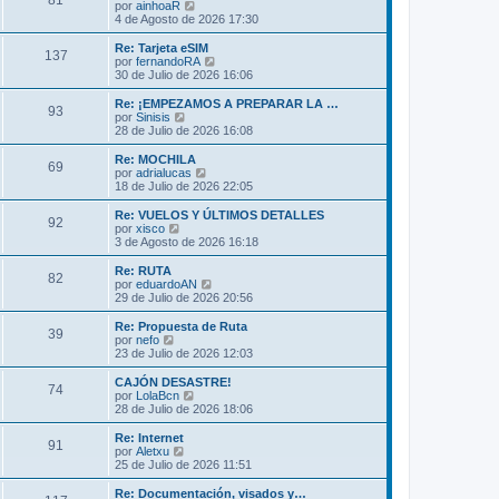
81
o
l
V
por
ainhoaR
a
m
t
e
4 de Agosto de 2026 17:30
j
e
i
r
e
n
m
ú
Re: Tarjeta eSIM
s
137
o
l
V
por
fernandoRA
a
m
t
e
30 de Julio de 2026 16:06
j
e
i
r
e
n
m
ú
Re: ¡EMPEZAMOS A PREPARAR LA …
s
93
o
l
V
por
Sinisis
a
m
t
e
28 de Julio de 2026 16:08
j
e
i
r
e
n
m
ú
Re: MOCHILA
s
69
o
l
V
por
adrialucas
a
m
t
e
18 de Julio de 2026 22:05
j
e
i
r
e
n
m
ú
Re: VUELOS Y ÚLTIMOS DETALLES
s
92
o
l
V
por
xisco
a
m
t
e
3 de Agosto de 2026 16:18
j
e
i
r
e
n
m
ú
Re: RUTA
s
82
o
l
V
por
eduardoAN
a
m
t
e
29 de Julio de 2026 20:56
j
e
i
r
e
n
m
ú
Re: Propuesta de Ruta
s
39
o
l
V
por
nefo
a
m
t
e
23 de Julio de 2026 12:03
j
e
i
r
e
n
m
ú
CAJÓN DESASTRE!
s
74
o
l
V
por
LolaBcn
a
m
t
e
28 de Julio de 2026 18:06
j
e
i
r
e
n
m
ú
Re: Internet
s
91
o
l
V
por
Aletxu
a
m
t
e
25 de Julio de 2026 11:51
j
e
i
r
e
n
m
ú
Re: Documentación, visados y…