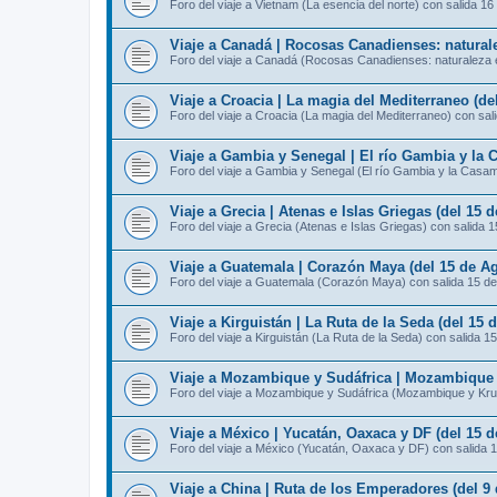
Foro del viaje a Vietnam (La esencia del norte) con salida 16
Viaje a Canadá | Rocosas Canadienses: naturale
Foro del viaje a Canadá (Rocosas Canadienses: naturaleza e
Viaje a Croacia | La magia del Mediterraneo (de
Foro del viaje a Croacia (La magia del Mediterraneo) con sal
Viaje a Gambia y Senegal | El río Gambia y la 
Foro del viaje a Gambia y Senegal (El río Gambia y la Casa
Viaje a Grecia | Atenas e Islas Griegas (del 15 
Foro del viaje a Grecia (Atenas e Islas Griegas) con salida 
Viaje a Guatemala | Corazón Maya (del 15 de Ag
Foro del viaje a Guatemala (Corazón Maya) con salida 15 d
Viaje a Kirguistán | La Ruta de la Seda (del 15 
Foro del viaje a Kirguistán (La Ruta de la Seda) con salida 1
Viaje a Mozambique y Sudáfrica | Mozambique y
Foro del viaje a Mozambique y Sudáfrica (Mozambique y Kru
Viaje a México | Yucatán, Oaxaca y DF (del 15 d
Foro del viaje a México (Yucatán, Oaxaca y DF) con salida 
Viaje a China | Ruta de los Emperadores (del 9