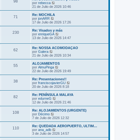
s
98
o
l
V
por
rebecca
a
m
t
e
21 de Julio de 2026 10:46
j
e
i
r
e
n
m
ú
Re: MOCHILA
s
71
o
l
V
por
jonARR
a
m
t
e
17 de Julio de 2026 17:26
j
e
i
r
e
n
m
ú
Re: Visados y más
s
230
o
l
V
por
enriqueGA
a
m
t
e
13 de Julio de 2026 14:47
j
e
i
r
e
n
m
ú
s
Re: NOSSA ACOMODAÇAO
o
l
62
V
a
por
Galera
m
t
e
j
21 de Julio de 2026 10:34
e
i
r
e
n
m
ú
s
ALOJAMIENTOS
o
55
l
a
V
por
AlmuPinga
m
t
j
e
22 de Julio de 2026 19:49
e
i
e
r
n
m
ú
s
Re: Presentaciones!!
38
o
l
a
V
por
franciscojavierGU
m
t
j
e
20 de Julio de 2026 8:18
e
i
e
r
n
m
ú
Re: PENÍNSULA MALAYA
s
82
o
l
V
por
edurneG
a
m
t
e
12 de Julio de 2026 21:46
j
e
i
r
e
n
m
ú
Re: ALOJAMIENTOS (URGENTE)
s
108
o
l
V
por
Décimo
a
m
t
e
7 de Julio de 2026 12:32
j
e
i
r
e
n
m
ú
Re: QUEDADA AEROPUERTO, ULTIM…
s
110
o
l
V
por
ana_adb
a
m
t
e
3 de Julio de 2026 14:57
j
e
i
r
e
n