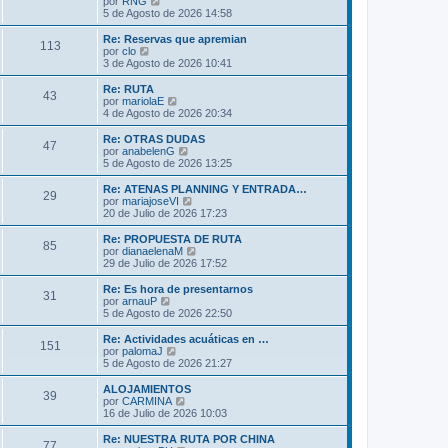
V
por
RNG
a
m
t
e
5 de Agosto de 2026 14:58
j
e
i
r
e
n
m
ú
Re: Reservas que apremian
s
113
o
l
V
por
clo
a
m
t
e
3 de Agosto de 2026 10:41
j
e
i
r
e
n
m
ú
Re: RUTA
s
43
o
l
V
por
mariolaE
a
m
t
e
4 de Agosto de 2026 20:34
j
e
i
r
e
n
m
ú
Re: OTRAS DUDAS
s
47
o
l
V
por
anabelenG
a
m
t
e
5 de Agosto de 2026 13:25
j
e
i
r
e
n
m
ú
Re: ATENAS PLANNING Y ENTRADA…
s
29
o
l
V
por
mariajoseVI
a
m
t
e
20 de Julio de 2026 17:23
j
e
i
r
e
n
m
ú
Re: PROPUESTA DE RUTA
s
85
o
l
V
por
dianaelenaM
a
m
t
e
29 de Julio de 2026 17:52
j
e
i
r
e
n
m
ú
Re: Es hora de presentarnos
s
31
o
l
V
por
arnauP
a
m
t
e
5 de Agosto de 2026 22:50
j
e
i
r
e
n
m
ú
Re: Actividades acuáticas en …
s
151
o
l
V
por
palomaJ
a
m
t
e
5 de Agosto de 2026 21:27
j
e
i
r
e
n
m
ú
ALOJAMIENTOS
s
39
o
l
V
por
CARMINA
a
m
t
e
16 de Julio de 2026 10:03
j
e
i
r
e
n
m
ú
Re: NUESTRA RUTA POR CHINA
s
77
o