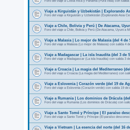
Foro del viaje a Costa Rica y Panamá (Pura vida) con salida
Viaje a Kirguistán y Uzbekistán | Explorando As
Foro del viaje a Kirguistán y Uzbekistán (Explorando Asia Ce
Viaje a Chile, Bolivia y Perú | De Atacama, Uyu
Foro del viaje a Chile, Bolivia y Perú (De Atacama, Uyuni a 
Viaje a Malasia | Lo mejor de Malasia (del 4 de
Foro del viaje a Malasia (Lo mejor de Malasia) con salida 4 
Viaje a Madagascar | La isla Inaudita (del 3 de 
Foro del viaje a Madagascar (La isla Inaudita) con salida 3 d
Viaje a Croacia | La magia del Mediterraneo (de
Foro del viaje a Croacia (La magia del Mediterraneo) con sal
Viaje a Eslovenia | Corazón verde (del 19 de Ag
Foro del viaje a Eslovenia (Corazón verde) con salida 19 de
Viaje a Rumania | Los dominios de Drácula (del
Foro del viaje a Rumania (Los dominios de Drácula) con sali
Viaje a Santo Tomé y Príncipe | El paraíso des
Foro del viaje a Santo Tomé y Príncipe (El paraíso desconoc
Viaje a Vietnam | La esencia del norte (del 16 