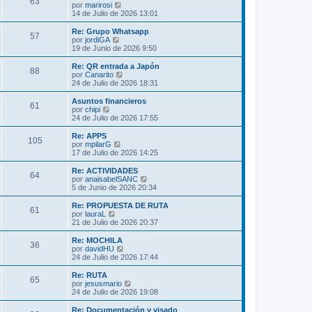
s
63
o
l
V
por
marirosi
a
m
t
e
14 de Julio de 2026 13:01
j
e
i
r
e
n
m
ú
Re: Grupo Whatsapp
s
57
o
l
V
por
jordiGA
a
m
t
e
19 de Junio de 2026 9:50
j
e
i
r
e
n
m
ú
Re: QR entrada a Japón
s
88
o
l
V
por
Canarito
a
m
t
e
24 de Julio de 2026 18:31
j
e
i
r
e
n
m
ú
Asuntos financieros
s
61
o
l
V
por
chipi
a
m
t
e
24 de Julio de 2026 17:55
j
e
i
r
e
n
m
ú
Re: APPS
s
105
o
l
V
por
mpilarG
a
m
t
e
17 de Julio de 2026 14:25
j
e
i
r
e
n
m
ú
Re: ACTIVIDADES
s
64
o
l
V
por
anaisabelSANC
a
m
t
e
5 de Junio de 2026 20:34
j
e
i
r
e
n
m
ú
Re: PROPUESTA DE RUTA
s
61
o
l
V
por
lauraL
a
m
t
e
21 de Julio de 2026 20:37
j
e
i
r
e
n
m
ú
Re: MOCHILA
s
36
o
l
V
por
davidHU
a
m
t
e
24 de Julio de 2026 17:44
j
e
i
r
e
n
m
ú
Re: RUTA
s
65
o
l
V
por
jesusmario
a
m
t
e
24 de Julio de 2026 19:08
j
e
i
r
e
n
m
ú
Re: Documentación y visado