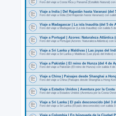
Foro del viaje a Costa Rica y Panamá (Estallido Natural) con
Viaje a India | Del Rajastán hasta Varanasi (del
Foro del viaje a India (Del Rajastán hasta Varanasi) con sali
Viaje a Madagascar | La isla Inaudita (del 5 de 
Foro del viaje a Madagascar (La isla Inaudita) con salida 5 d
Viaje a Portugal | Azores: Naturaleza Atlántica 
Foro del viaje a Portugal (Azores: Naturaleza Atlántica) con 
Viaje a Sri Lanka y Maldivas | Las joyas del Ind
Foro del viaje a Sri Lanka y Maldivas (Las joyas del Indico) 
Viaje a Pakistán | El reino de Hunza (del 4 de A
Foro del viaje a Pakistán (El reino de Hunza) con salida 4 de
Viaje a China | Paisajes desde Shanghai a Hong
Foro del viaje a China (Paisajes desde Shanghai a Hong Kon
Viaje a Estados Unidos | Aventura por la Costa 
Foro del viaje a Estados Unidos (Aventura por la Costa Oest
Viaje a Sri Lanka | El país desconocido (del 3 
Foro del viaje a Sri Lanka (El país desconocido) con salida 
Viaje a Colombia | En búsqueda de la Ciudad Pe