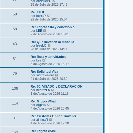
l
V
por
enriquePU
a
m
t
e
25 de Julio de 2026 17:46
j
e
i
r
e
n
m
ú
Re: FUJI
s
60
o
l
V
por
bertaP
a
m
t
e
22 de Julio de 2026 15:54
j
e
i
r
e
n
m
ú
Re: Tarjeta SIM y conexión a …
s
58
o
l
V
por
LBB
a
m
t
e
2 de Agosto de 2026 10:01
j
e
i
r
e
n
m
ú
Re: Que llevar en la mochila
s
43
o
l
V
por
leireLO
a
m
t
e
28 de Julio de 2026 14:11
j
e
i
r
e
n
m
ú
Re: Ruta y actividades
s
81
o
l
V
por
Life
a
m
t
e
3 de Agosto de 2026 13:17
j
e
i
r
e
n
m
ú
Re: Solicitud Visa
s
79
o
l
V
por
sierraviajero
a
m
t
e
21 de Julio de 2026 20:39
j
e
i
r
e
n
m
ú
Re: 60. VISADO y DECLARACIÓN …
s
138
o
l
V
por
beatrizLA
a
m
t
e
1 de Agosto de 2026 11:18
j
e
i
r
e
n
m
ú
Re: Grupo What
s
114
o
l
V
por
eligioia
a
m
t
e
4 de Agosto de 2026 20:45
j
e
i
r
e
n
m
ú
Re: Customs Online Traveller …
s
81
o
l
V
por
ainhoaR
a
m
t
e
4 de Agosto de 2026 17:30
j
e
i
r
e
n
m
ú
Re: Tarjeta eSIM
s