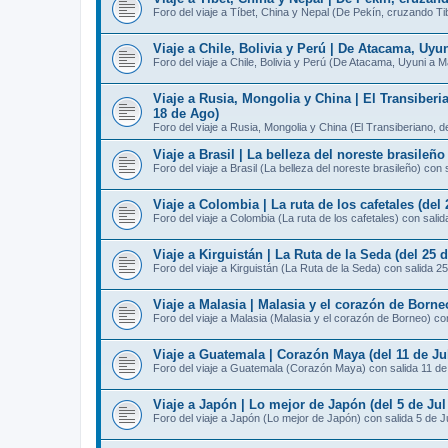
Foro del viaje a Tíbet, China y Nepal (De Pekín, cruzando T
Viaje a Chile, Bolivia y Perú | De Atacama, Uyu
Foro del viaje a Chile, Bolivia y Perú (De Atacama, Uyuni a 
Viaje a Rusia, Mongolia y China | El Transiberi
18 de Ago)
Foro del viaje a Rusia, Mongolia y China (El Transiberiano, 
Viaje a Brasil | La belleza del noreste brasileño
Foro del viaje a Brasil (La belleza del noreste brasileño) con 
Viaje a Colombia | La ruta de los cafetales (del 
Foro del viaje a Colombia (La ruta de los cafetales) con salid
Viaje a Kirguistán | La Ruta de la Seda (del 25 d
Foro del viaje a Kirguistán (La Ruta de la Seda) con salida 25
Viaje a Malasia | Malasia y el corazón de Borneo
Foro del viaje a Malasia (Malasia y el corazón de Borneo) con
Viaje a Guatemala | Corazón Maya (del 11 de Jul
Foro del viaje a Guatemala (Corazón Maya) con salida 11 de
Viaje a Japón | Lo mejor de Japón (del 5 de Jul 
Foro del viaje a Japón (Lo mejor de Japón) con salida 5 de J