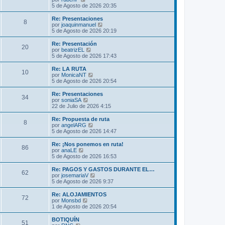
m
t
e
5 de Agosto de 2026 20:35
e
i
r
n
m
ú
Re: Presentaciones
s
8
o
l
V
por
joaquinmanuel
a
m
t
e
5 de Agosto de 2026 20:19
j
e
i
r
e
n
m
ú
Re: Presentación
s
20
o
l
V
por
beatrizEL
a
m
t
e
5 de Agosto de 2026 17:43
j
e
i
r
e
n
m
ú
Re: LA RUTA
s
10
o
l
V
por
MonicaNT
a
m
t
e
5 de Agosto de 2026 20:54
j
e
i
r
e
n
m
ú
Re: Presentaciones
s
34
o
l
V
por
soniaSA
a
m
t
e
22 de Julio de 2026 4:15
j
e
i
r
e
n
m
ú
Re: Propuesta de ruta
s
8
o
l
V
por
angelARG
a
m
t
e
5 de Agosto de 2026 14:47
j
e
i
r
e
n
m
ú
Re: ¡Nos ponemos en ruta!
s
86
o
l
V
por
anaLE
a
m
t
e
5 de Agosto de 2026 16:53
j
e
i
r
e
n
m
ú
Re: PAGOS Y GASTOS DURANTE EL…
s
62
o
l
V
por
josemariaV
a
m
t
e
5 de Agosto de 2026 9:37
j
e
i
r
e
n
m
ú
Re: ALOJAMIENTOS
s
72
o
l
V
por
Monsbd
a
m
t
e
1 de Agosto de 2026 20:54
j
e
i
r
e
n
m
ú
BOTIQUÍN
s
51
o
l