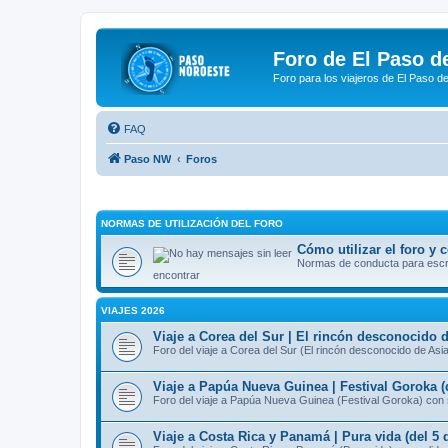
Foro de El Paso d
Foro para los viajeros de El Paso d
FAQ
Paso NW
Foros
NORMAS DE UTILIZACIÓN DEL FORO
Cómo utilizar el foro y
Normas de conducta para escrib
encontrar
VIAJES 2026
Viaje a Corea del Sur | El rincón desconocido d
Foro del viaje a Corea del Sur (El rincón desconocido de Asi
Viaje a Papúa Nueva Guinea | Festival Goroka (
Foro del viaje a Papúa Nueva Guinea (Festival Goroka) con 
Viaje a Costa Rica y Panamá | Pura vida (del 5 