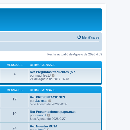
Identificarse
Fecha actual 6 de Agosto de 2026 4:09
MENSAJES
ÚLTIMO MENSAJE
Re: Preguntas frecuentes (o c…
4
V
por
madriles1J
e
24 de Agosto de 2017 16:48
r
ú
l
MENSAJES
ÚLTIMO MENSAJE
t
i
Re: PRESENTACIONES
12
m
V
por
Javimad
o
e
5 de Agosto de 2026 20:39
m
r
e
ú
Re: Presentaciones papuanas
10
n
l
V
por
ramonJ
s
t
e
6 de Agosto de 2026 0:27
a
i
r
j
m
ú
Re: Nuestra RUTA
e
24
o
l
V
por
rubenF