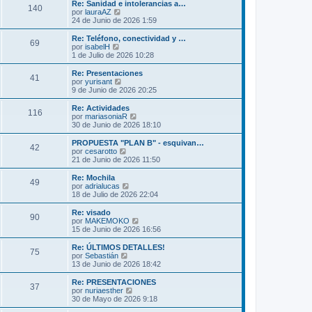
m
ú
Re: Sanidad e intolerancias a…
s
140
o
l
V
por
lauraAZ
a
m
t
e
24 de Junio de 2026 1:59
j
e
i
r
e
n
m
ú
Re: Teléfono, conectividad y …
s
69
o
l
V
por
isabelH
a
m
t
e
1 de Julio de 2026 10:28
j
e
i
r
e
n
m
ú
Re: Presentaciones
s
41
o
l
V
por
yurisant
a
m
t
e
9 de Junio de 2026 20:25
j
e
i
r
e
n
m
ú
Re: Actividades
s
116
o
l
V
por
mariasoniaR
a
m
t
e
30 de Junio de 2026 18:10
j
e
i
r
e
n
m
ú
PROPUESTA "PLAN B" - esquivan…
s
42
o
l
V
por
cesarotto
a
m
t
e
21 de Junio de 2026 11:50
j
e
i
r
e
n
m
ú
Re: Mochila
s
49
o
l
V
por
adrialucas
a
m
t
e
18 de Julio de 2026 22:04
j
e
i
r
e
n
m
ú
Re: visado
s
90
o
l
V
por
MAKEMOKO
a
m
t
e
15 de Junio de 2026 16:56
j
e
i
r
e
n
m
ú
Re: ÚLTIMOS DETALLES!
s
75
o
l
V
por
Sebastián
a
m
t
e
13 de Junio de 2026 18:42
j
e
i
r
e
n
m
ú
Re: PRESENTACIONES
s
37
o
l
V
por
nuriaesther
a
m
t
e
30 de Mayo de 2026 9:18
j
e
i
r
e