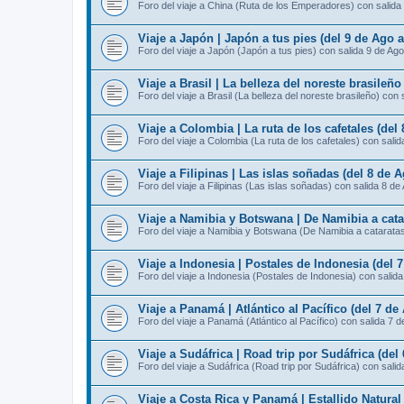
Foro del viaje a China (Ruta de los Emperadores) con salida
Viaje a Japón | Japón a tus pies (del 9 de Ago 
Foro del viaje a Japón (Japón a tus pies) con salida 9 de Ago
Viaje a Brasil | La belleza del noreste brasileño
Foro del viaje a Brasil (La belleza del noreste brasileño) con 
Viaje a Colombia | La ruta de los cafetales (del
Foro del viaje a Colombia (La ruta de los cafetales) con sali
Viaje a Filipinas | Las islas soñadas (del 8 de 
Foro del viaje a Filipinas (Las islas soñadas) con salida 8 de
Viaje a Namibia y Botswana | De Namibia a catar
Foro del viaje a Namibia y Botswana (De Namibia a cataratas 
Viaje a Indonesia | Postales de Indonesia (del 
Foro del viaje a Indonesia (Postales de Indonesia) con salid
Viaje a Panamá | Atlántico al Pacífico (del 7 de
Foro del viaje a Panamá (Atlántico al Pacífico) con salida 7 
Viaje a Sudáfrica | Road trip por Sudáfrica (del
Foro del viaje a Sudáfrica (Road trip por Sudáfrica) con sali
Viaje a Costa Rica y Panamá | Estallido Natural