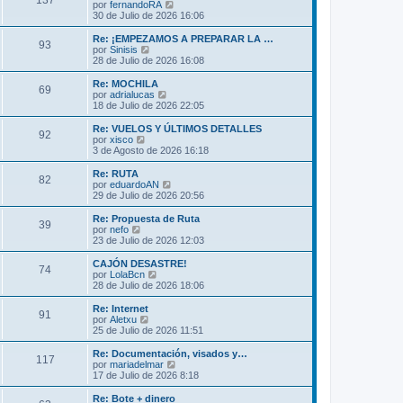
137
o
l
V
por
fernandoRA
a
m
t
e
30 de Julio de 2026 16:06
j
e
i
r
e
n
m
ú
Re: ¡EMPEZAMOS A PREPARAR LA …
s
93
o
l
V
por
Sinisis
a
m
t
e
28 de Julio de 2026 16:08
j
e
i
r
e
n
m
ú
Re: MOCHILA
s
69
o
l
V
por
adrialucas
a
m
t
e
18 de Julio de 2026 22:05
j
e
i
r
e
n
m
ú
Re: VUELOS Y ÚLTIMOS DETALLES
s
92
o
l
V
por
xisco
a
m
t
e
3 de Agosto de 2026 16:18
j
e
i
r
e
n
m
ú
Re: RUTA
s
82
o
l
V
por
eduardoAN
a
m
t
e
29 de Julio de 2026 20:56
j
e
i
r
e
n
m
ú
Re: Propuesta de Ruta
s
39
o
l
V
por
nefo
a
m
t
e
23 de Julio de 2026 12:03
j
e
i
r
e
n
m
ú
CAJÓN DESASTRE!
s
74
o
l
V
por
LolaBcn
a
m
t
e
28 de Julio de 2026 18:06
j
e
i
r
e
n
m
ú
Re: Internet
s
91
o
l
V
por
Aletxu
a
m
t
e
25 de Julio de 2026 11:51
j
e
i
r
e
n
m
ú
Re: Documentación, visados y…
s
117
o
l
V
por
mariadelmar
a
m
t
e
17 de Julio de 2026 8:18
j
e
i
r
e
n
m
ú
Re: Bote + dinero