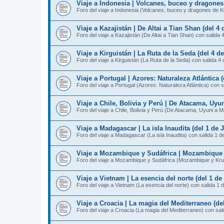
Viaje a Indonesia | Volcanes, buceo y dragones
Foro del viaje a Indonesia (Volcanes, buceo y dragones de K
Viaje a Kazajistán | De Altai a Tian Shan (del 4 d
Foro del viaje a Kazajistán (De Altai a Tian Shan) con salida 
Viaje a Kirguistán | La Ruta de la Seda (del 4 de
Foro del viaje a Kirguistán (La Ruta de la Seda) con salida 4 
Viaje a Portugal | Azores: Naturaleza Atlántica (
Foro del viaje a Portugal (Azores: Naturaleza Atlántica) con s
Viaje a Chile, Bolivia y Perú | De Atacama, Uyun
Foro del viaje a Chile, Bolivia y Perú (De Atacama, Uyuni a 
Viaje a Madagascar | La isla Inaudita (del 1 de J
Foro del viaje a Madagascar (La isla Inaudita) con salida 1 de
Viaje a Mozambique y Sudáfrica | Mozambique y 
Foro del viaje a Mozambique y Sudáfrica (Mozambique y Krug
Viaje a Vietnam | La esencia del norte (del 1 de 
Foro del viaje a Vietnam (La esencia del norte) con salida 1 d
Viaje a Croacia | La magia del Mediterraneo (de
Foro del viaje a Croacia (La magia del Mediterraneo) con sal