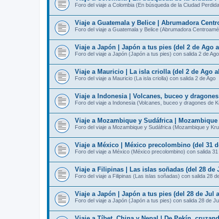
Foro del viaje a Colombia (En búsqueda de la Ciudad Perdida
Viaje a Guatemala y Belice | Abrumadora Centro
Foro del viaje a Guatemala y Belice (Abrumadora Centroamér
Viaje a Japón | Japón a tus pies (del 2 de Ago 
Foro del viaje a Japón (Japón a tus pies) con salida 2 de Ago
Viaje a Mauricio | La isla criolla (del 2 de Ago 
Foro del viaje a Mauricio (La isla criolla) con salida 2 de Ago
Viaje a Indonesia | Volcanes, buceo y dragone
Foro del viaje a Indonesia (Volcanes, buceo y dragones de 
Viaje a Mozambique y Sudáfrica | Mozambique y
Foro del viaje a Mozambique y Sudáfrica (Mozambique y Kru
Viaje a México | México precolombino (del 31 d
Foro del viaje a México (México precolombino) con salida 31
Viaje a Filipinas | Las islas soñadas (del 28 de 
Foro del viaje a Filipinas (Las islas soñadas) con salida 28 d
Viaje a Japón | Japón a tus pies (del 28 de Jul 
Foro del viaje a Japón (Japón a tus pies) con salida 28 de Ju
Viaje a Tíbet, China y Nepal | De Pekín, cruzan