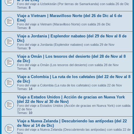
Foro del viaje a Uzbekistán (Por tierras de Samarkanda) con salida 26 de Dic
Temas:
8
Viaje a Vietnam | Maravilloso Norte (del 26 de Dic al 6 de
Ene)
Foro del viaje a Vietnam (Maravilloso Norte) con salida 26 de Dic
Temas:
8
Viaje a Jordania | Esplendor nabateo (del 29 de Nov al 8 de
Dic)
Foro del viaje a Jordania (Esplendor nabateo) con salida 29 de Nov
Temas:
9
Viaje a Omán | Los tesoros del desierto (del 28 de Nov al 8
de Dic)
Foro del viaje a Omán (Los tesoros del desierto) con salida 28 de Nov
Temas:
8
Viaje a Colombia | La ruta de los cafetales (del 22 de Nov al 8
de Dic)
Foro del viaje a Colombia (La ruta de los cafetales) con salida 22 de Nov
Temas:
14
Viaje a Estados Unidos | Acción de gracias en Nueva York
(del 22 de Nov al 30 de Nov)
Foro del viaje a Estados Unidos (Acción de gracias en Nueva York) con salida
22 de Nov
Temas:
10
Viaje a Nueva Zelanda | Descubriendo las antípodas (del 22
de Nov al 14 de Dic)
Foro del viaje a Nueva Zelanda (Descubriendo las antípodas) con salida 22 de
Nov