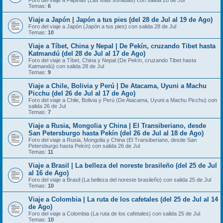
Foro del viaje a Filipinas (Las islas soñadas) con salida 28 de Jul
Temas:
6
Viaje a Japón | Japón a tus pies (del 28 de Jul al 19 de Ago)
Foro del viaje a Japón (Japón a tus pies) con salida 28 de Jul
Temas:
10
Viaje a Tíbet, China y Nepal | De Pekín, cruzando Tibet hasta
Katmandú (del 28 de Jul al 17 de Ago)
Foro del viaje a Tíbet, China y Nepal (De Pekín, cruzando Tibet hasta
Katmandú) con salida 28 de Jul
Temas:
9
Viaje a Chile, Bolivia y Perú | De Atacama, Uyuni a Machu
Picchu (del 26 de Jul al 17 de Ago)
Foro del viaje a Chile, Bolivia y Perú (De Atacama, Uyuni a Machu Picchu) con
salida 26 de Jul
Temas:
7
Viaje a Rusia, Mongolia y China | El Transiberiano, desde
San Petersburgo hasta Pekín (del 26 de Jul al 18 de Ago)
Foro del viaje a Rusia, Mongolia y China (El Transiberiano, desde San
Petersburgo hasta Pekín) con salida 26 de Jul
Temas:
11
Viaje a Brasil | La belleza del noreste brasileño (del 25 de Jul
al 16 de Ago)
Foro del viaje a Brasil (La belleza del noreste brasileño) con salida 25 de Jul
Temas:
10
Viaje a Colombia | La ruta de los cafetales (del 25 de Jul al 14
de Ago)
Foro del viaje a Colombia (La ruta de los cafetales) con salida 25 de Jul
Temas:
10