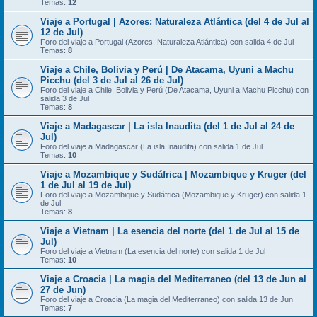
Temas:
12
Viaje a Portugal | Azores: Naturaleza Atlántica (del 4 de Jul al
12 de Jul)
Foro del viaje a Portugal (Azores: Naturaleza Atlántica) con salida 4 de Jul
Temas:
8
Viaje a Chile, Bolivia y Perú | De Atacama, Uyuni a Machu
Picchu (del 3 de Jul al 26 de Jul)
Foro del viaje a Chile, Bolivia y Perú (De Atacama, Uyuni a Machu Picchu) con
salida 3 de Jul
Temas:
8
Viaje a Madagascar | La isla Inaudita (del 1 de Jul al 24 de
Jul)
Foro del viaje a Madagascar (La isla Inaudita) con salida 1 de Jul
Temas:
10
Viaje a Mozambique y Sudáfrica | Mozambique y Kruger (del
1 de Jul al 19 de Jul)
Foro del viaje a Mozambique y Sudáfrica (Mozambique y Kruger) con salida 1
de Jul
Temas:
8
Viaje a Vietnam | La esencia del norte (del 1 de Jul al 15 de
Jul)
Foro del viaje a Vietnam (La esencia del norte) con salida 1 de Jul
Temas:
10
Viaje a Croacia | La magia del Mediterraneo (del 13 de Jun al
27 de Jun)
Foro del viaje a Croacia (La magia del Mediterraneo) con salida 13 de Jun
Temas:
7