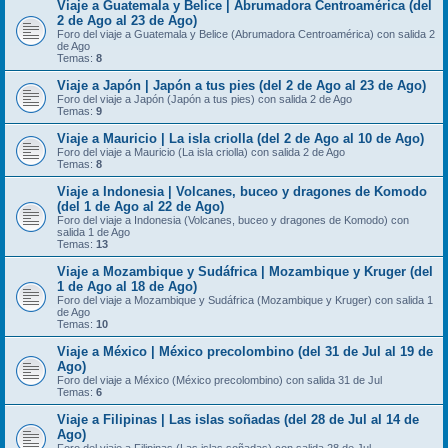
Viaje a Guatemala y Belice | Abrumadora Centroamérica (del
2 de Ago al 23 de Ago)
Foro del viaje a Guatemala y Belice (Abrumadora Centroamérica) con salida 2
de Ago
Temas:
8
Viaje a Japón | Japón a tus pies (del 2 de Ago al 23 de Ago)
Foro del viaje a Japón (Japón a tus pies) con salida 2 de Ago
Temas:
9
Viaje a Mauricio | La isla criolla (del 2 de Ago al 10 de Ago)
Foro del viaje a Mauricio (La isla criolla) con salida 2 de Ago
Temas:
8
Viaje a Indonesia | Volcanes, buceo y dragones de Komodo
(del 1 de Ago al 22 de Ago)
Foro del viaje a Indonesia (Volcanes, buceo y dragones de Komodo) con
salida 1 de Ago
Temas:
13
Viaje a Mozambique y Sudáfrica | Mozambique y Kruger (del
1 de Ago al 18 de Ago)
Foro del viaje a Mozambique y Sudáfrica (Mozambique y Kruger) con salida 1
de Ago
Temas:
10
Viaje a México | México precolombino (del 31 de Jul al 19 de
Ago)
Foro del viaje a México (México precolombino) con salida 31 de Jul
Temas:
6
Viaje a Filipinas | Las islas soñadas (del 28 de Jul al 14 de
Ago)