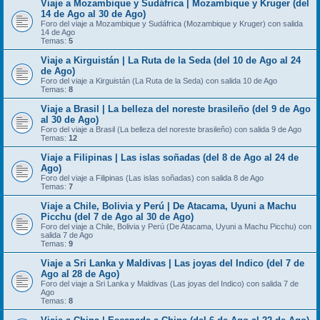
Viaje a Mozambique y Sudáfrica | Mozambique y Kruger (del
14 de Ago al 30 de Ago)
Foro del viaje a Mozambique y Sudáfrica (Mozambique y Kruger) con salida
14 de Ago
Temas:
5
Viaje a Kirguistán | La Ruta de la Seda (del 10 de Ago al 24
de Ago)
Foro del viaje a Kirguistán (La Ruta de la Seda) con salida 10 de Ago
Temas:
8
Viaje a Brasil | La belleza del noreste brasileño (del 9 de Ago
al 30 de Ago)
Foro del viaje a Brasil (La belleza del noreste brasileño) con salida 9 de Ago
Temas:
12
Viaje a Filipinas | Las islas soñadas (del 8 de Ago al 24 de
Ago)
Foro del viaje a Filipinas (Las islas soñadas) con salida 8 de Ago
Temas:
7
Viaje a Chile, Bolivia y Perú | De Atacama, Uyuni a Machu
Picchu (del 7 de Ago al 30 de Ago)
Foro del viaje a Chile, Bolivia y Perú (De Atacama, Uyuni a Machu Picchu) con
salida 7 de Ago
Temas:
9
Viaje a Sri Lanka y Maldivas | Las joyas del Indico (del 7 de
Ago al 28 de Ago)
Foro del viaje a Sri Lanka y Maldivas (Las joyas del Indico) con salida 7 de
Ago
Temas:
8