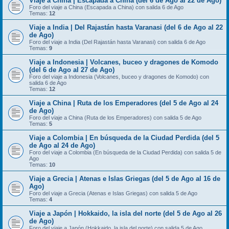
Viaje a China | Escapada a China (del 6 de Ago al 22 de Ago)
Foro del viaje a China (Escapada a China) con salida 6 de Ago
Temas:
12
Viaje a India | Del Rajastán hasta Varanasi (del 6 de Ago al 22
de Ago)
Foro del viaje a India (Del Rajastán hasta Varanasi) con salida 6 de Ago
Temas:
9
Viaje a Indonesia | Volcanes, buceo y dragones de Komodo
(del 6 de Ago al 27 de Ago)
Foro del viaje a Indonesia (Volcanes, buceo y dragones de Komodo) con
salida 6 de Ago
Temas:
12
Viaje a China | Ruta de los Emperadores (del 5 de Ago al 24
de Ago)
Foro del viaje a China (Ruta de los Emperadores) con salida 5 de Ago
Temas:
5
Viaje a Colombia | En búsqueda de la Ciudad Perdida (del 5
de Ago al 24 de Ago)
Foro del viaje a Colombia (En búsqueda de la Ciudad Perdida) con salida 5 de
Ago
Temas:
10
Viaje a Grecia | Atenas e Islas Griegas (del 5 de Ago al 16 de
Ago)
Foro del viaje a Grecia (Atenas e Islas Griegas) con salida 5 de Ago
Temas:
4
Viaje a Japón | Hokkaido, la isla del norte (del 5 de Ago al 26
de Ago)
Foro del viaje a Japón (Hokkaido, la isla del norte) con salida 5 de Ago