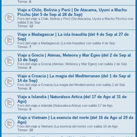
Temas:
6
Viaje a Chile, Bolivia y Perú | De Atacama, Uyuni a Machu
Picchu (del 5 de Sep al 28 de Sep)
Foro del viaje a Chile, Bolivia y Perú (De Atacama, Uyuni a Machu Picchu) con
salida 5 de Sep
Temas:
12
Viaje a Madagascar | La isla Inaudita (del 4 de Sep al 27 de
Sep)
Foro del viaje a Madagascar (La isla Inaudita) con salida 4 de Sep
Temas:
7
Viaje a Grecia | Atenas, Meteora y Mar Egeo (del 2 de Sep al
13 de Sep)
Foro del viaje a Grecia (Atenas, Meteora y Mar Egeo) con salida 2 de Sep
Temas:
8
Viaje a Croacia | La magia del Mediterraneo (del 1 de Sep al
14 de Sep)
Foro del viaje a Croacia (La magia del Mediterraneo) con salida 1 de Sep
Temas:
8
Viaje a Islandia | Naturaleza Artica (del 17 de Ago al 31 de
Ago)
Foro del viaje a Islandia (Naturaleza Artica) con salida 17 de Ago
Temas:
9
Viaje a Vietnam | La esencia del norte (del 16 de Ago al 29 de
Ago)
Foro del viaje a Vietnam (La esencia del norte) con salida 16 de Ago
Temas:
10