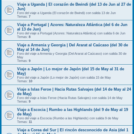
Viaje a Uganda | El corazón de Bwindi (del 13 de Jun al 27 de
Jun)
Foro del viaje a Uganda (El corazón de Bwindi) con salida 13 de Jun
Temas:
7
Viaje a Portugal | Azores: Naturaleza Atlántica (del 6 de Jun
al 13 de Jun)
Foro del viaje a Portugal (Azores: Naturaleza Atlántica) con salida 6 de Jun
Temas:
8
Viaje a Armenia y Georgia | Del Ararat al Caúcaso (del 30 de
May al 14 de Jun)
Foro del viaje a Armenia y Georgia (Del Ararat al Caúcaso) con salida 30 de
May
Temas:
9
Viaje a Japón | Lo mejor de Japón (del 15 de May al 31 de
May)
Foro del viaje a Japón (Lo mejor de Japón) con salida 15 de May
Temas:
10
Viaje a Islas Feroe | Hacia Rutas Salvajes (del 14 de May al 24
de May)
Foro del viaje a Islas Feroe (Hacia Rutas Salvajes) con salida 14 de May
Temas:
9
Viaje a Escocia | Rumbo a las Highlands (del 9 de May al 19
de May)
Foro del viaje a Escocia (Rumbo a las Highlands) con salida 9 de May
Temas:
11
Viaje a Corea del Sur | El rincón desconocido de Asia (del 1