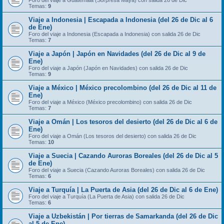
Foro del viaje a Guatemala (Sorpresa Maya) con salida 26 de Dic
Temas:
9
Viaje a Indonesia | Escapada a Indonesia (del 26 de Dic al 6
de Ene)
Foro del viaje a Indonesia (Escapada a Indonesia) con salida 26 de Dic
Temas:
7
Viaje a Japón | Japón en Navidades (del 26 de Dic al 9 de
Ene)
Foro del viaje a Japón (Japón en Navidades) con salida 26 de Dic
Temas:
9
Viaje a México | México precolombino (del 26 de Dic al 11 de
Ene)
Foro del viaje a México (México precolombino) con salida 26 de Dic
Temas:
7
Viaje a Omán | Los tesoros del desierto (del 26 de Dic al 6 de
Ene)
Foro del viaje a Omán (Los tesoros del desierto) con salida 26 de Dic
Temas:
10
Viaje a Suecia | Cazando Auroras Boreales (del 26 de Dic al 5
de Ene)
Foro del viaje a Suecia (Cazando Auroras Boreales) con salida 26 de Dic
Temas:
6
Viaje a Turquía | La Puerta de Asia (del 26 de Dic al 6 de Ene)
Foro del viaje a Turquía (La Puerta de Asia) con salida 26 de Dic
Temas:
6
Viaje a Uzbekistán | Por tierras de Samarkanda (del 26 de Dic
al 5 de Ene)