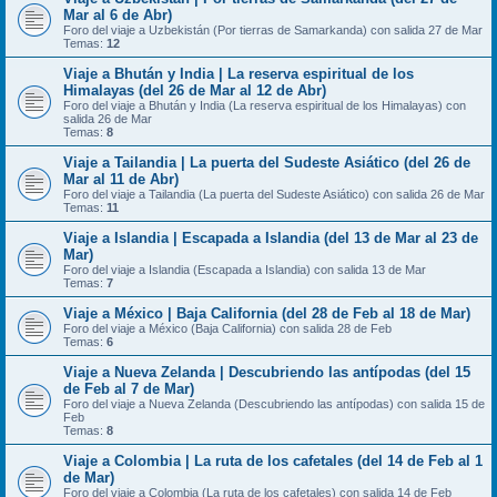
Mar al 6 de Abr)
Foro del viaje a Uzbekistán (Por tierras de Samarkanda) con salida 27 de Mar
Temas:
12
Viaje a Bhután y India | La reserva espiritual de los
Himalayas (del 26 de Mar al 12 de Abr)
Foro del viaje a Bhután y India (La reserva espiritual de los Himalayas) con
salida 26 de Mar
Temas:
8
Viaje a Tailandia | La puerta del Sudeste Asiático (del 26 de
Mar al 11 de Abr)
Foro del viaje a Tailandia (La puerta del Sudeste Asiático) con salida 26 de Mar
Temas:
11
Viaje a Islandia | Escapada a Islandia (del 13 de Mar al 23 de
Mar)
Foro del viaje a Islandia (Escapada a Islandia) con salida 13 de Mar
Temas:
7
Viaje a México | Baja California (del 28 de Feb al 18 de Mar)
Foro del viaje a México (Baja California) con salida 28 de Feb
Temas:
6
Viaje a Nueva Zelanda | Descubriendo las antípodas (del 15
de Feb al 7 de Mar)
Foro del viaje a Nueva Zelanda (Descubriendo las antípodas) con salida 15 de
Feb
Temas:
8
Viaje a Colombia | La ruta de los cafetales (del 14 de Feb al 1
de Mar)
Foro del viaje a Colombia (La ruta de los cafetales) con salida 14 de Feb