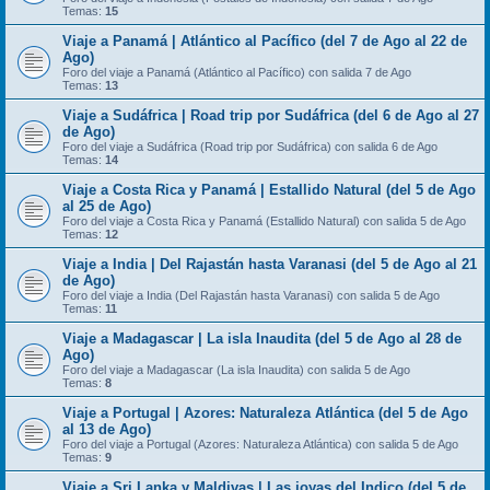
Temas:
15
Viaje a Panamá | Atlántico al Pacífico (del 7 de Ago al 22 de
Ago)
Foro del viaje a Panamá (Atlántico al Pacífico) con salida 7 de Ago
Temas:
13
Viaje a Sudáfrica | Road trip por Sudáfrica (del 6 de Ago al 27
de Ago)
Foro del viaje a Sudáfrica (Road trip por Sudáfrica) con salida 6 de Ago
Temas:
14
Viaje a Costa Rica y Panamá | Estallido Natural (del 5 de Ago
al 25 de Ago)
Foro del viaje a Costa Rica y Panamá (Estallido Natural) con salida 5 de Ago
Temas:
12
Viaje a India | Del Rajastán hasta Varanasi (del 5 de Ago al 21
de Ago)
Foro del viaje a India (Del Rajastán hasta Varanasi) con salida 5 de Ago
Temas:
11
Viaje a Madagascar | La isla Inaudita (del 5 de Ago al 28 de
Ago)
Foro del viaje a Madagascar (La isla Inaudita) con salida 5 de Ago
Temas:
8
Viaje a Portugal | Azores: Naturaleza Atlántica (del 5 de Ago
al 13 de Ago)
Foro del viaje a Portugal (Azores: Naturaleza Atlántica) con salida 5 de Ago
Temas:
9
Viaje a Sri Lanka y Maldivas | Las joyas del Indico (del 5 de