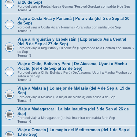
al 26 de Sep)
Foro del viaje a Papúa Nueva Guinea (Festival Goroka) con salida 9 de Sep
Temas:
4
Viaje a Costa Rica y Panamá | Pura vida (del 5 de Sep al 20
de Sep)
Foro del viaje a Costa Rica y Panamá (Pura vida) con salida 5 de Sep
Temas:
7
Viaje a Kirguistán y Uzbekistán | Explorando Asia Central
(del 5 de Sep al 27 de Sep)
Foro del viaje a Kirguistán y Uzbekistán (Explorando Asia Central) con salida 5
de Sep
Temas:
3
Viaje a Chile, Bolivia y Perú | De Atacama, Uyuni a Machu
Picchu (del 4 de Sep al 27 de Sep)
Foro del viaje a Chile, Bolivia y Perú (De Atacama, Uyuni a Machu Picchu) con
salida 4 de Sep
Temas:
4
Viaje a Malasia | Lo mejor de Malasia (del 4 de Sep al 19 de
Sep)
Foro del viaje a Malasia (Lo mejor de Malasia) con salida 4 de Sep
Temas:
4
Viaje a Madagascar | La isla Inaudita (del 3 de Sep al 26 de
Sep)
Foro del viaje a Madagascar (La isla Inaudita) con salida 3 de Sep
Temas:
6
Viaje a Croacia | La magia del Mediterraneo (del 1 de Sep al
13 de Sep)