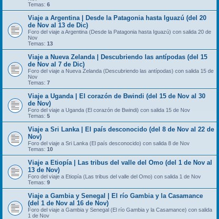
Temas:
6
Viaje a Argentina | Desde la Patagonia hasta Iguazú (del 20
de Nov al 13 de Dic)
Foro del viaje a Argentina (Desde la Patagonia hasta Iguazú) con salida 20 de
Nov
Temas:
13
Viaje a Nueva Zelanda | Descubriendo las antípodas (del 15
de Nov al 7 de Dic)
Foro del viaje a Nueva Zelanda (Descubriendo las antípodas) con salida 15 de
Nov
Temas:
7
Viaje a Uganda | El corazón de Bwindi (del 15 de Nov al 30
de Nov)
Foro del viaje a Uganda (El corazón de Bwindi) con salida 15 de Nov
Temas:
5
Viaje a Sri Lanka | El país desconocido (del 8 de Nov al 22 de
Nov)
Foro del viaje a Sri Lanka (El país desconocido) con salida 8 de Nov
Temas:
10
Viaje a Etiopía | Las tribus del valle del Omo (del 1 de Nov al
13 de Nov)
Foro del viaje a Etiopía (Las tribus del valle del Omo) con salida 1 de Nov
Temas:
9
Viaje a Gambia y Senegal | El río Gambia y la Casamance
(del 1 de Nov al 16 de Nov)
Foro del viaje a Gambia y Senegal (El río Gambia y la Casamance) con salida
1 de Nov