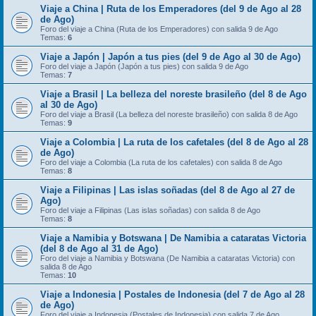
Viaje a China | Ruta de los Emperadores (del 9 de Ago al 28
de Ago)
Foro del viaje a China (Ruta de los Emperadores) con salida 9 de Ago
Temas:
6
Viaje a Japón | Japón a tus pies (del 9 de Ago al 30 de Ago)
Foro del viaje a Japón (Japón a tus pies) con salida 9 de Ago
Temas:
7
Viaje a Brasil | La belleza del noreste brasileño (del 8 de Ago
al 30 de Ago)
Foro del viaje a Brasil (La belleza del noreste brasileño) con salida 8 de Ago
Temas:
9
Viaje a Colombia | La ruta de los cafetales (del 8 de Ago al 28
de Ago)
Foro del viaje a Colombia (La ruta de los cafetales) con salida 8 de Ago
Temas:
8
Viaje a Filipinas | Las islas soñadas (del 8 de Ago al 27 de
Ago)
Foro del viaje a Filipinas (Las islas soñadas) con salida 8 de Ago
Temas:
8
Viaje a Namibia y Botswana | De Namibia a cataratas Victoria
(del 8 de Ago al 31 de Ago)
Foro del viaje a Namibia y Botswana (De Namibia a cataratas Victoria) con
salida 8 de Ago
Temas:
10
Viaje a Indonesia | Postales de Indonesia (del 7 de Ago al 28
de Ago)
Foro del viaje a Indonesia (Postales de Indonesia) con salida 7 de Ago