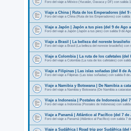
Foro del viaje a México (Yucatán, Oaxaca y DF) con salida 
Viaje a China | Ruta de los Emperadores (del 9
Foro del viaje a China (Ruta de los Emperadores) con salida
Viaje a Japón | Japón a tus pies (del 9 de Ago 
Foro del viaje a Japón (Japón a tus pies) con salida 9 de Ago
Viaje a Brasil | La belleza del noreste brasileño
Foro del viaje a Brasil (La belleza del noreste brasileño) con 
Viaje a Colombia | La ruta de los cafetales (del
Foro del viaje a Colombia (La ruta de los cafetales) con sali
Viaje a Filipinas | Las islas soñadas (del 8 de 
Foro del viaje a Filipinas (Las islas soñadas) con salida 8 de
Viaje a Namibia y Botswana | De Namibia a catar
Foro del viaje a Namibia y Botswana (De Namibia a cataratas 
Viaje a Indonesia | Postales de Indonesia (del 
Foro del viaje a Indonesia (Postales de Indonesia) con salid
Viaje a Panamá | Atlántico al Pacífico (del 7 de
Foro del viaje a Panamá (Atlántico al Pacífico) con salida 7 
Viaje a Sudáfrica | Road trip por Sudáfrica (del