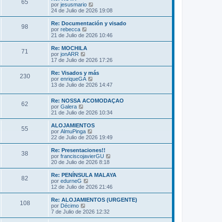
s
65
o
l
V
por
jesusmario
a
m
t
e
24 de Julio de 2026 19:08
j
e
i
r
e
n
m
ú
Re: Documentación y visado
s
98
o
l
V
por
rebecca
a
m
t
e
21 de Julio de 2026 10:46
j
e
i
r
e
n
m
ú
Re: MOCHILA
s
71
o
l
V
por
jonARR
a
m
t
e
17 de Julio de 2026 17:26
j
e
i
r
e
n
m
ú
Re: Visados y más
s
230
o
l
V
por
enriqueGA
a
m
t
e
13 de Julio de 2026 14:47
j
e
i
r
e
n
m
ú
s
Re: NOSSA ACOMODAÇAO
o
l
62
V
a
por
Galera
m
t
e
j
21 de Julio de 2026 10:34
e
i
r
e
n
m
ú
s
ALOJAMIENTOS
o
55
l
a
V
por
AlmuPinga
m
t
j
e
22 de Julio de 2026 19:49
e
i
e
r
n
m
ú
s
Re: Presentaciones!!
38
o
l
a
V
por
franciscojavierGU
m
t
j
e
20 de Julio de 2026 8:18
e
i
e
r
n
m
ú
Re: PENÍNSULA MALAYA
s
82
o
l
V
por
edurneG
a
m
t
e
12 de Julio de 2026 21:46
j
e
i
r
e
n
m
ú
Re: ALOJAMIENTOS (URGENTE)
s
108
o
l
V
por
Décimo
a
m
t
e
7 de Julio de 2026 12:32
j
e
i
r
e
n