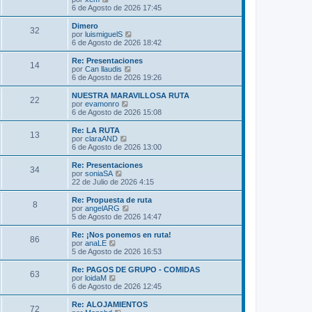
m
t
e
6 de Agosto de 2026 17:45
e
i
r
n
m
ú
Dimero
s
32
o
l
V
por
luismiguelS
a
m
t
e
6 de Agosto de 2026 18:42
j
e
i
r
e
n
m
ú
Re: Presentaciones
s
14
o
l
V
por
Can llaudis
a
m
t
e
6 de Agosto de 2026 19:26
j
e
i
r
e
n
m
ú
NUESTRA MARAVILLOSA RUTA
s
22
o
l
V
por
evamonro
a
m
t
e
6 de Agosto de 2026 15:08
j
e
i
r
e
n
m
ú
Re: LA RUTA
s
13
o
l
V
por
claraAND
a
m
t
e
6 de Agosto de 2026 13:00
j
e
i
r
e
n
m
ú
Re: Presentaciones
s
34
o
l
V
por
soniaSA
a
m
t
e
22 de Julio de 2026 4:15
j
e
i
r
e
n
m
ú
Re: Propuesta de ruta
s
8
o
l
V
por
angelARG
a
m
t
e
5 de Agosto de 2026 14:47
j
e
i
r
e
n
m
ú
Re: ¡Nos ponemos en ruta!
s
86
o
l
V
por
anaLE
a
m
t
e
5 de Agosto de 2026 16:53
j
e
i
r
e
n
m
ú
Re: PAGOS DE GRUPO - COMIDAS
s
63
o
l
V
por
loidaM
a
m
t
e
6 de Agosto de 2026 12:45
j
e
i
r
e
n
m
ú
Re: ALOJAMIENTOS
s
72
o
l