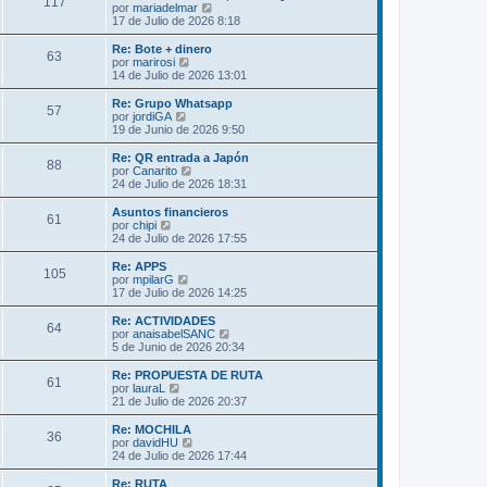
s
117
o
l
V
por
mariadelmar
a
m
t
e
17 de Julio de 2026 8:18
j
e
i
r
e
n
m
ú
Re: Bote + dinero
s
63
o
l
V
por
marirosi
a
m
t
e
14 de Julio de 2026 13:01
j
e
i
r
e
n
m
ú
Re: Grupo Whatsapp
s
57
o
l
V
por
jordiGA
a
m
t
e
19 de Junio de 2026 9:50
j
e
i
r
e
n
m
ú
Re: QR entrada a Japón
s
88
o
l
V
por
Canarito
a
m
t
e
24 de Julio de 2026 18:31
j
e
i
r
e
n
m
ú
Asuntos financieros
s
61
o
l
V
por
chipi
a
m
t
e
24 de Julio de 2026 17:55
j
e
i
r
e
n
m
ú
Re: APPS
s
105
o
l
V
por
mpilarG
a
m
t
e
17 de Julio de 2026 14:25
j
e
i
r
e
n
m
ú
Re: ACTIVIDADES
s
64
o
l
V
por
anaisabelSANC
a
m
t
e
5 de Junio de 2026 20:34
j
e
i
r
e
n
m
ú
Re: PROPUESTA DE RUTA
s
61
o
l
V
por
lauraL
a
m
t
e
21 de Julio de 2026 20:37
j
e
i
r
e
n
m
ú
Re: MOCHILA
s
36
o
l
V
por
davidHU
a
m
t
e
24 de Julio de 2026 17:44
j
e
i
r
e
n
m
ú
Re: RUTA