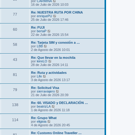
l
V
por
CARMINA
a
m
t
e
16 de Julio de 2026 10:03
j
e
i
r
e
n
m
ú
Re: NUESTRA RUTA POR CHINA
s
77
o
l
V
por
enriquePU
a
m
t
e
25 de Julio de 2026 17:46
j
e
i
r
e
n
m
ú
Re: FUJI
s
60
o
l
V
por
bertaP
a
m
t
e
22 de Julio de 2026 15:54
j
e
i
r
e
n
m
ú
Re: Tarjeta SIM y conexión a …
s
58
o
l
V
por
LBB
a
m
t
e
2 de Agosto de 2026 10:01
j
e
i
r
e
n
m
ú
Re: Que llevar en la mochila
s
43
o
l
V
por
leireLO
a
m
t
e
28 de Julio de 2026 14:11
j
e
i
r
e
n
m
ú
Re: Ruta y actividades
s
81
o
l
V
por
Life
a
m
t
e
3 de Agosto de 2026 13:17
j
e
i
r
e
n
m
ú
Re: Solicitud Visa
s
79
o
l
V
por
sierraviajero
a
m
t
e
21 de Julio de 2026 20:39
j
e
i
r
e
n
m
ú
Re: 60. VISADO y DECLARACIÓN …
s
138
o
l
V
por
beatrizLA
a
m
t
e
1 de Agosto de 2026 11:18
j
e
i
r
e
n
m
ú
Re: Grupo What
s
114
o
l
V
por
eligioia
a
m
t
e
4 de Agosto de 2026 20:45
j
e
i
r
e
n
m
ú
Re: Customs Online Traveller …
s