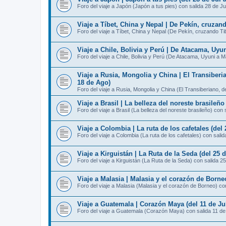
Foro del viaje a Japón (Japón a tus pies) con salida 28 de Ju
Viaje a Tíbet, China y Nepal | De Pekín, cruzan
Foro del viaje a Tíbet, China y Nepal (De Pekín, cruzando T
Viaje a Chile, Bolivia y Perú | De Atacama, Uyu
Foro del viaje a Chile, Bolivia y Perú (De Atacama, Uyuni a 
Viaje a Rusia, Mongolia y China | El Transiberi
18 de Ago)
Foro del viaje a Rusia, Mongolia y China (El Transiberiano, 
Viaje a Brasil | La belleza del noreste brasileño
Foro del viaje a Brasil (La belleza del noreste brasileño) con 
Viaje a Colombia | La ruta de los cafetales (del 
Foro del viaje a Colombia (La ruta de los cafetales) con salid
Viaje a Kirguistán | La Ruta de la Seda (del 25 d
Foro del viaje a Kirguistán (La Ruta de la Seda) con salida 25
Viaje a Malasia | Malasia y el corazón de Borneo
Foro del viaje a Malasia (Malasia y el corazón de Borneo) con
Viaje a Guatemala | Corazón Maya (del 11 de Jul
Foro del viaje a Guatemala (Corazón Maya) con salida 11 de