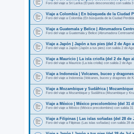
Foro del viaje a Sri Lanka (El país desconocido) con salida 
Viaje a Colombia | En búsqueda de la Ciudad Pe
Foro del viaje a Colombia (En búsqueda de la Ciudad Perdida
Viaje a Guatemala y Belice | Abrumadora Centro
Foro del viaje a Guatemala y Belice (Abrumadora Centroamér
Viaje a Japón | Japón a tus pies (del 2 de Ago 
Foro del viaje a Japón (Japón a tus pies) con salida 2 de Ago
Viaje a Mauricio | La isla criolla (del 2 de Ago 
Foro del viaje a Mauricio (La isla criolla) con salida 2 de Ago
Viaje a Indonesia | Volcanes, buceo y dragone
Foro del viaje a Indonesia (Volcanes, buceo y dragones de 
Viaje a Mozambique y Sudáfrica | Mozambique y
Foro del viaje a Mozambique y Sudáfrica (Mozambique y Kru
Viaje a México | México precolombino (del 31 d
Foro del viaje a México (México precolombino) con salida 31
Viaje a Filipinas | Las islas soñadas (del 28 de 
Foro del viaje a Filipinas (Las islas soñadas) con salida 28 d
Viaje a Japón | Japón a tus pies (del 28 de Jul 