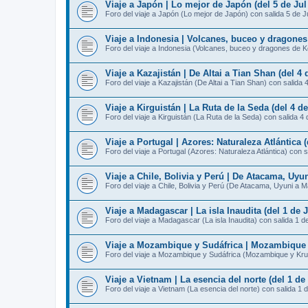
Viaje a Japón | Lo mejor de Japón (del 5 de Jul 
Foro del viaje a Japón (Lo mejor de Japón) con salida 5 de J
Viaje a Indonesia | Volcanes, buceo y dragones
Foro del viaje a Indonesia (Volcanes, buceo y dragones de K
Viaje a Kazajistán | De Altai a Tian Shan (del 4 d
Foro del viaje a Kazajistán (De Altai a Tian Shan) con salida 
Viaje a Kirguistán | La Ruta de la Seda (del 4 de
Foro del viaje a Kirguistán (La Ruta de la Seda) con salida 4 
Viaje a Portugal | Azores: Naturaleza Atlántica (
Foro del viaje a Portugal (Azores: Naturaleza Atlántica) con s
Viaje a Chile, Bolivia y Perú | De Atacama, Uyun
Foro del viaje a Chile, Bolivia y Perú (De Atacama, Uyuni a 
Viaje a Madagascar | La isla Inaudita (del 1 de J
Foro del viaje a Madagascar (La isla Inaudita) con salida 1 de
Viaje a Mozambique y Sudáfrica | Mozambique y 
Foro del viaje a Mozambique y Sudáfrica (Mozambique y Krug
Viaje a Vietnam | La esencia del norte (del 1 de 
Foro del viaje a Vietnam (La esencia del norte) con salida 1 d