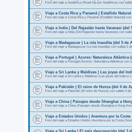
Foro del viaje a Sudáfrica (Road trip por Sudáfrica) con sali
Viaje a Costa Rica y Panamá | Estallido Natural
Foro del viaje a Costa Rica y Panamá (Estallido Natural) con
Viaje a India | Del Rajastán hasta Varanasi (del
Foro del viaje a India (Del Rajastán hasta Varanasi) con sali
Viaje a Madagascar | La isla Inaudita (del 5 de 
Foro del viaje a Madagascar (La isla Inaudita) con salida 5 d
Viaje a Portugal | Azores: Naturaleza Atlántica 
Foro del viaje a Portugal (Azores: Naturaleza Atlántica) con 
Viaje a Sri Lanka y Maldivas | Las joyas del Ind
Foro del viaje a Sri Lanka y Maldivas (Las joyas del Indico) 
Viaje a Pakistán | El reino de Hunza (del 4 de A
Foro del viaje a Pakistán (El reino de Hunza) con salida 4 de
Viaje a China | Paisajes desde Shanghai a Hong
Foro del viaje a China (Paisajes desde Shanghai a Hong Kon
Viaje a Estados Unidos | Aventura por la Costa 
Foro del viaje a Estados Unidos (Aventura por la Costa Oest
Viaje a Sri Lanka | El país desconocido (del 3 