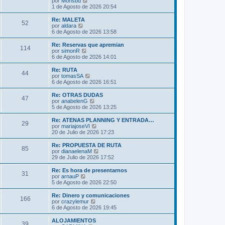
V
por
Monsbd
a
m
t
e
1 de Agosto de 2026 20:54
j
e
i
r
e
n
m
ú
Re: MALETA
s
52
o
l
V
por
aldara
a
m
t
e
6 de Agosto de 2026 13:58
j
e
i
r
e
n
m
ú
Re: Reservas que apremian
s
114
o
l
V
por
simonR
a
m
t
e
6 de Agosto de 2026 14:01
j
e
i
r
e
n
m
ú
Re: RUTA
s
44
o
l
V
por
tomasSA
a
m
t
e
6 de Agosto de 2026 16:51
j
e
i
r
e
n
m
ú
Re: OTRAS DUDAS
s
47
o
l
V
por
anabelenG
a
m
t
e
5 de Agosto de 2026 13:25
j
e
i
r
e
n
m
ú
Re: ATENAS PLANNING Y ENTRADA…
s
29
o
l
V
por
mariajoseVI
a
m
t
e
20 de Julio de 2026 17:23
j
e
i
r
e
n
m
ú
Re: PROPUESTA DE RUTA
s
85
o
l
V
por
dianaelenaM
a
m
t
e
29 de Julio de 2026 17:52
j
e
i
r
e
n
m
ú
Re: Es hora de presentarnos
s
31
o
l
V
por
arnauP
a
m
t
e
5 de Agosto de 2026 22:50
j
e
i
r
e
n
m
ú
Re: Dinero y comunicaciones
s
166
o
l
V
por
crazylemur
a
m
t
e
6 de Agosto de 2026 19:45
j
e
i
r
e
n
m
ú
ALOJAMIENTOS
s
39
o