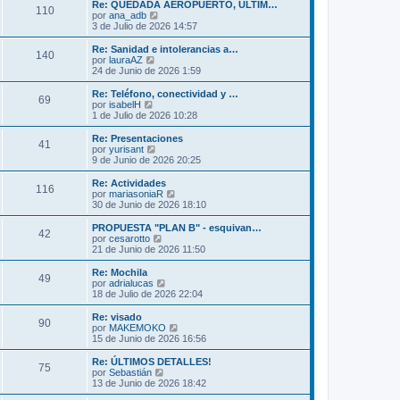
m
ú
Re: QUEDADA AEROPUERTO, ULTIM…
s
110
o
l
V
por
ana_adb
a
m
t
e
3 de Julio de 2026 14:57
j
e
i
r
e
n
m
ú
Re: Sanidad e intolerancias a…
s
140
o
l
V
por
lauraAZ
a
m
t
e
24 de Junio de 2026 1:59
j
e
i
r
e
n
m
ú
Re: Teléfono, conectividad y …
s
69
o
l
V
por
isabelH
a
m
t
e
1 de Julio de 2026 10:28
j
e
i
r
e
n
m
ú
Re: Presentaciones
s
41
o
l
V
por
yurisant
a
m
t
e
9 de Junio de 2026 20:25
j
e
i
r
e
n
m
ú
Re: Actividades
s
116
o
l
V
por
mariasoniaR
a
m
t
e
30 de Junio de 2026 18:10
j
e
i
r
e
n
m
ú
PROPUESTA "PLAN B" - esquivan…
s
42
o
l
V
por
cesarotto
a
m
t
e
21 de Junio de 2026 11:50
j
e
i
r
e
n
m
ú
Re: Mochila
s
49
o
l
V
por
adrialucas
a
m
t
e
18 de Julio de 2026 22:04
j
e
i
r
e
n
m
ú
Re: visado
s
90
o
l
V
por
MAKEMOKO
a
m
t
e
15 de Junio de 2026 16:56
j
e
i
r
e
n
m
ú
Re: ÚLTIMOS DETALLES!
s
75
o
l
V
por
Sebastián
a
m
t
e
13 de Junio de 2026 18:42
j
e
i
r
e