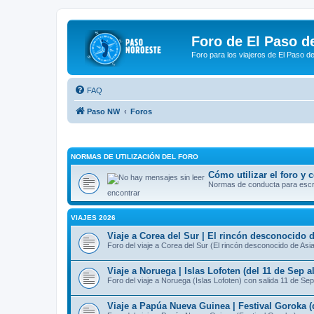
Foro de El Paso d
Foro para los viajeros de El Paso d
FAQ
Paso NW
Foros
NORMAS DE UTILIZACIÓN DEL FORO
Cómo utilizar el foro y
Normas de conducta para escrib
encontrar
VIAJES 2026
Viaje a Corea del Sur | El rincón desconocido d
Foro del viaje a Corea del Sur (El rincón desconocido de Asi
Viaje a Noruega | Islas Lofoten (del 11 de Sep a
Foro del viaje a Noruega (Islas Lofoten) con salida 11 de Sep
Viaje a Papúa Nueva Guinea | Festival Goroka (