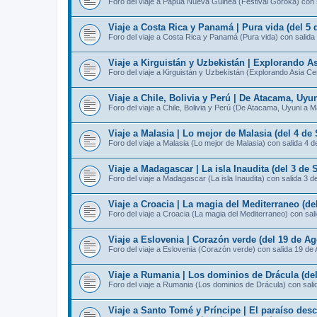
Foro del viaje a Papúa Nueva Guinea (Festival Goroka) con 
Viaje a Costa Rica y Panamá | Pura vida (del 5 
Foro del viaje a Costa Rica y Panamá (Pura vida) con salida
Viaje a Kirguistán y Uzbekistán | Explorando As
Foro del viaje a Kirguistán y Uzbekistán (Explorando Asia Ce
Viaje a Chile, Bolivia y Perú | De Atacama, Uyu
Foro del viaje a Chile, Bolivia y Perú (De Atacama, Uyuni a 
Viaje a Malasia | Lo mejor de Malasia (del 4 de
Foro del viaje a Malasia (Lo mejor de Malasia) con salida 4 
Viaje a Madagascar | La isla Inaudita (del 3 de 
Foro del viaje a Madagascar (La isla Inaudita) con salida 3 d
Viaje a Croacia | La magia del Mediterraneo (de
Foro del viaje a Croacia (La magia del Mediterraneo) con sal
Viaje a Eslovenia | Corazón verde (del 19 de Ag
Foro del viaje a Eslovenia (Corazón verde) con salida 19 de
Viaje a Rumania | Los dominios de Drácula (del
Foro del viaje a Rumania (Los dominios de Drácula) con sali
Viaje a Santo Tomé y Príncipe | El paraíso des