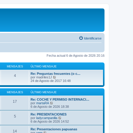
Identificarse
Fecha actual 6 de Agosto de 2026 20:16
MENSAJES
ÚLTIMO MENSAJE
Re: Preguntas frecuentes (o c…
4
V
por
madriles1J
e
24 de Agosto de 2017 16:48
r
ú
l
MENSAJES
ÚLTIMO MENSAJE
t
i
Re: COCHE Y PERMISO INTERNACI…
17
m
V
por
martaRA
o
e
6 de Agosto de 2026 18:38
m
r
e
ú
Re: PRESENTACIONES
5
n
l
V
por
ladycampanilla
s
t
e
6 de Agosto de 2026 14:52
a
i
r
j
m
ú
Re: Presentaciones papuanas
e
14
o
l
V
por
xem