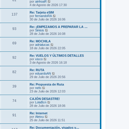
81
o
l
V
por
ainhoaR
a
m
t
e
4 de Agosto de 2026 17:30
j
e
i
r
e
n
m
ú
Re: Tarjeta eSIM
s
137
o
l
V
por
fernandoRA
a
m
t
e
30 de Julio de 2026 16:06
j
e
i
r
e
n
m
ú
Re: ¡EMPEZAMOS A PREPARAR LA …
s
93
o
l
V
por
Sinisis
a
m
t
e
28 de Julio de 2026 16:08
j
e
i
r
e
n
m
ú
Re: MOCHILA
s
69
o
l
V
por
adrialucas
a
m
t
e
18 de Julio de 2026 22:05
j
e
i
r
e
n
m
ú
Re: VUELOS Y ÚLTIMOS DETALLES
s
92
o
l
V
por
xisco
a
m
t
e
3 de Agosto de 2026 16:18
j
e
i
r
e
n
m
ú
Re: RUTA
s
82
o
l
V
por
eduardoAN
a
m
t
e
29 de Julio de 2026 20:56
j
e
i
r
e
n
m
ú
Re: Propuesta de Ruta
s
39
o
l
V
por
nefo
a
m
t
e
23 de Julio de 2026 12:03
j
e
i
r
e
n
m
ú
CAJÓN DESASTRE!
s
74
o
l
V
por
LolaBcn
a
m
t
e
28 de Julio de 2026 18:06
j
e
i
r
e
n
m
ú
Re: Internet
s
91
o
l
V
por
Aletxu
a
m
t
e
25 de Julio de 2026 11:51
j
e
i
r
e
n
m
ú
Re: Documentación, visados y…