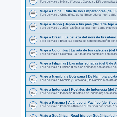
Foro del viaje a México (Yucatán, Oaxaca y DF) con salida 
Viaje a China | Ruta de los Emperadores (del 9
Foro del viaje a China (Ruta de los Emperadores) con salida
Viaje a Japón | Japón a tus pies (del 9 de Ago 
Foro del viaje a Japón (Japón a tus pies) con salida 9 de Ago
Viaje a Brasil | La belleza del noreste brasileño
Foro del viaje a Brasil (La belleza del noreste brasileño) con 
Viaje a Colombia | La ruta de los cafetales (del
Foro del viaje a Colombia (La ruta de los cafetales) con sali
Viaje a Filipinas | Las islas soñadas (del 8 de 
Foro del viaje a Filipinas (Las islas soñadas) con salida 8 de
Viaje a Namibia y Botswana | De Namibia a catar
Foro del viaje a Namibia y Botswana (De Namibia a cataratas 
Viaje a Indonesia | Postales de Indonesia (del 
Foro del viaje a Indonesia (Postales de Indonesia) con salid
Viaje a Panamá | Atlántico al Pacífico (del 7 de
Foro del viaje a Panamá (Atlántico al Pacífico) con salida 7 
Viaje a Sudáfrica | Road trip por Sudáfrica (del