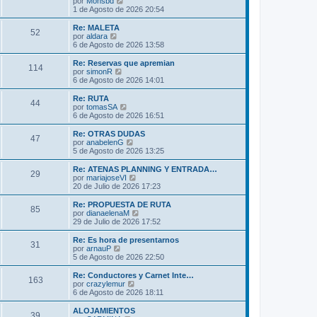
V
por
Monsbd
a
m
t
e
1 de Agosto de 2026 20:54
j
e
i
r
e
n
m
ú
Re: MALETA
s
52
o
l
V
por
aldara
a
m
t
e
6 de Agosto de 2026 13:58
j
e
i
r
e
n
m
ú
Re: Reservas que apremian
s
114
o
l
V
por
simonR
a
m
t
e
6 de Agosto de 2026 14:01
j
e
i
r
e
n
m
ú
Re: RUTA
s
44
o
l
V
por
tomasSA
a
m
t
e
6 de Agosto de 2026 16:51
j
e
i
r
e
n
m
ú
Re: OTRAS DUDAS
s
47
o
l
V
por
anabelenG
a
m
t
e
5 de Agosto de 2026 13:25
j
e
i
r
e
n
m
ú
Re: ATENAS PLANNING Y ENTRADA…
s
29
o
l
V
por
mariajoseVI
a
m
t
e
20 de Julio de 2026 17:23
j
e
i
r
e
n
m
ú
Re: PROPUESTA DE RUTA
s
85
o
l
V
por
dianaelenaM
a
m
t
e
29 de Julio de 2026 17:52
j
e
i
r
e
n
m
ú
Re: Es hora de presentarnos
s
31
o
l
V
por
arnauP
a
m
t
e
5 de Agosto de 2026 22:50
j
e
i
r
e
n
m
ú
Re: Conductores y Carnet Inte…
s
163
o
l
V
por
crazylemur
a
m
t
e
6 de Agosto de 2026 18:11
j
e
i
r
e
n
m
ú
ALOJAMIENTOS
s
39
o