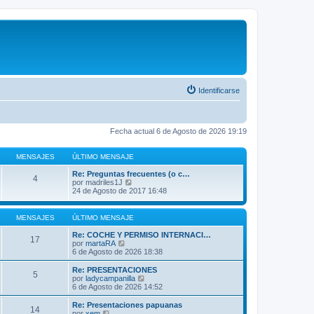
Identificarse
Fecha actual 6 de Agosto de 2026 19:19
MENSAJES
ÚLTIMO MENSAJE
Re: Preguntas frecuentes (o c…
4
V
por
madriles1J
e
24 de Agosto de 2017 16:48
r
ú
l
MENSAJES
ÚLTIMO MENSAJE
t
i
Re: COCHE Y PERMISO INTERNACI…
17
m
V
por
martaRA
o
e
6 de Agosto de 2026 18:38
m
r
e
ú
Re: PRESENTACIONES
5
n
l
V
por
ladycampanilla
s
t
e
6 de Agosto de 2026 14:52
a
i
r
j
m
ú
Re: Presentaciones papuanas
e
14
o
l
V
por
xem