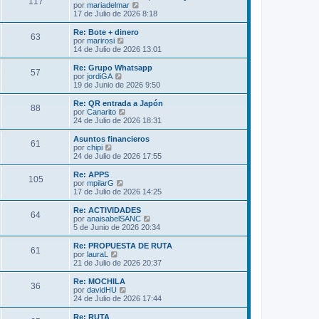
s
117
o
l
V
por
mariadelmar
a
m
t
e
17 de Julio de 2026 8:18
j
e
i
r
e
n
m
ú
Re: Bote + dinero
s
63
o
l
V
por
marirosi
a
m
t
e
14 de Julio de 2026 13:01
j
e
i
r
e
n
m
ú
Re: Grupo Whatsapp
s
57
o
l
V
por
jordiGA
a
m
t
e
19 de Junio de 2026 9:50
j
e
i
r
e
n
m
ú
Re: QR entrada a Japón
s
88
o
l
V
por
Canarito
a
m
t
e
24 de Julio de 2026 18:31
j
e
i
r
e
n
m
ú
Asuntos financieros
s
61
o
l
V
por
chipi
a
m
t
e
24 de Julio de 2026 17:55
j
e
i
r
e
n
m
ú
Re: APPS
s
105
o
l
V
por
mpilarG
a
m
t
e
17 de Julio de 2026 14:25
j
e
i
r
e
n
m
ú
Re: ACTIVIDADES
s
64
o
l
V
por
anaisabelSANC
a
m
t
e
5 de Junio de 2026 20:34
j
e
i
r
e
n
m
ú
Re: PROPUESTA DE RUTA
s
61
o
l
V
por
lauraL
a
m
t
e
21 de Julio de 2026 20:37
j
e
i
r
e
n
m
ú
Re: MOCHILA
s
36
o
l
V
por
davidHU
a
m
t
e
24 de Julio de 2026 17:44
j
e
i
r
e
n
m
ú
Re: RUTA