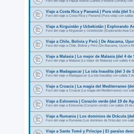
Foro del viaje a Papúa Nueva Guinea (Festival Goroka) con 
Viaje a Costa Rica y Panamá | Pura vida (del 5 
Foro del viaje a Costa Rica y Panamá (Pura vida) con salida
Viaje a Kirguistán y Uzbekistán | Explorando As
Foro del viaje a Kirguistán y Uzbekistán (Explorando Asia Ce
Viaje a Chile, Bolivia y Perú | De Atacama, Uyu
Foro del viaje a Chile, Bolivia y Perú (De Atacama, Uyuni a 
Viaje a Malasia | Lo mejor de Malasia (del 4 de
Foro del viaje a Malasia (Lo mejor de Malasia) con salida 4 
Viaje a Madagascar | La isla Inaudita (del 3 de 
Foro del viaje a Madagascar (La isla Inaudita) con salida 3 d
Viaje a Croacia | La magia del Mediterraneo (de
Foro del viaje a Croacia (La magia del Mediterraneo) con sal
Viaje a Eslovenia | Corazón verde (del 19 de Ag
Foro del viaje a Eslovenia (Corazón verde) con salida 19 de
Viaje a Rumania | Los dominios de Drácula (del
Foro del viaje a Rumania (Los dominios de Drácula) con sali
Viaje a Santo Tomé y Príncipe | El paraíso des