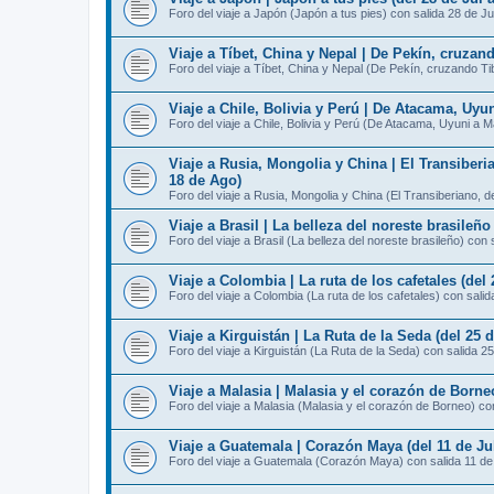
Foro del viaje a Japón (Japón a tus pies) con salida 28 de Ju
Viaje a Tíbet, China y Nepal | De Pekín, cruzan
Foro del viaje a Tíbet, China y Nepal (De Pekín, cruzando T
Viaje a Chile, Bolivia y Perú | De Atacama, Uyu
Foro del viaje a Chile, Bolivia y Perú (De Atacama, Uyuni a 
Viaje a Rusia, Mongolia y China | El Transiberi
18 de Ago)
Foro del viaje a Rusia, Mongolia y China (El Transiberiano, 
Viaje a Brasil | La belleza del noreste brasileño
Foro del viaje a Brasil (La belleza del noreste brasileño) con 
Viaje a Colombia | La ruta de los cafetales (del 
Foro del viaje a Colombia (La ruta de los cafetales) con salid
Viaje a Kirguistán | La Ruta de la Seda (del 25 d
Foro del viaje a Kirguistán (La Ruta de la Seda) con salida 25
Viaje a Malasia | Malasia y el corazón de Borneo
Foro del viaje a Malasia (Malasia y el corazón de Borneo) con
Viaje a Guatemala | Corazón Maya (del 11 de Jul
Foro del viaje a Guatemala (Corazón Maya) con salida 11 de