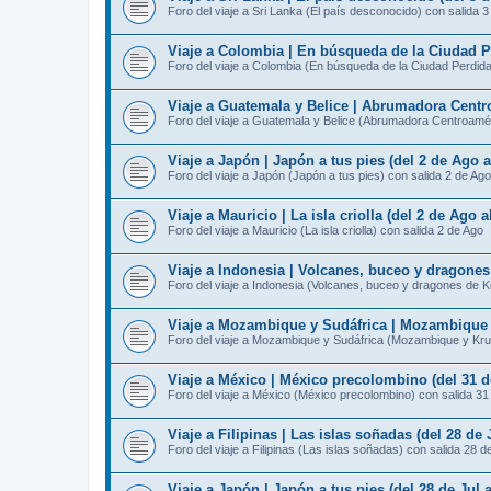
Foro del viaje a Sri Lanka (El país desconocido) con salida 
Viaje a Colombia | En búsqueda de la Ciudad Pe
Foro del viaje a Colombia (En búsqueda de la Ciudad Perdida
Viaje a Guatemala y Belice | Abrumadora Centro
Foro del viaje a Guatemala y Belice (Abrumadora Centroamér
Viaje a Japón | Japón a tus pies (del 2 de Ago 
Foro del viaje a Japón (Japón a tus pies) con salida 2 de Ago
Viaje a Mauricio | La isla criolla (del 2 de Ago 
Foro del viaje a Mauricio (La isla criolla) con salida 2 de Ago
Viaje a Indonesia | Volcanes, buceo y dragone
Foro del viaje a Indonesia (Volcanes, buceo y dragones de 
Viaje a Mozambique y Sudáfrica | Mozambique y
Foro del viaje a Mozambique y Sudáfrica (Mozambique y Kru
Viaje a México | México precolombino (del 31 d
Foro del viaje a México (México precolombino) con salida 31
Viaje a Filipinas | Las islas soñadas (del 28 de 
Foro del viaje a Filipinas (Las islas soñadas) con salida 28 d
Viaje a Japón | Japón a tus pies (del 28 de Jul 