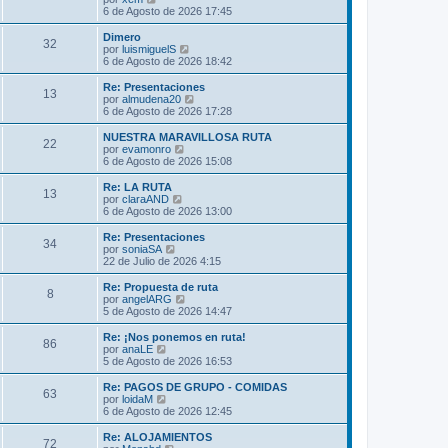
m
t
e
6 de Agosto de 2026 17:45
e
i
r
n
m
ú
Dimero
s
32
o
l
V
por
luismiguelS
a
m
t
e
6 de Agosto de 2026 18:42
j
e
i
r
e
n
m
ú
Re: Presentaciones
s
13
o
l
V
por
almudena20
a
m
t
e
6 de Agosto de 2026 17:28
j
e
i
r
e
n
m
ú
NUESTRA MARAVILLOSA RUTA
s
22
o
l
V
por
evamonro
a
m
t
e
6 de Agosto de 2026 15:08
j
e
i
r
e
n
m
ú
Re: LA RUTA
s
13
o
l
V
por
claraAND
a
m
t
e
6 de Agosto de 2026 13:00
j
e
i
r
e
n
m
ú
Re: Presentaciones
s
34
o
l
V
por
soniaSA
a
m
t
e
22 de Julio de 2026 4:15
j
e
i
r
e
n
m
ú
Re: Propuesta de ruta
s
8
o
l
V
por
angelARG
a
m
t
e
5 de Agosto de 2026 14:47
j
e
i
r
e
n
m
ú
Re: ¡Nos ponemos en ruta!
s
86
o
l
V
por
anaLE
a
m
t
e
5 de Agosto de 2026 16:53
j
e
i
r
e
n
m
ú
Re: PAGOS DE GRUPO - COMIDAS
s
63
o
l
V
por
loidaM
a
m
t
e
6 de Agosto de 2026 12:45
j
e
i
r
e
n
m
ú
Re: ALOJAMIENTOS
s
72
o
l