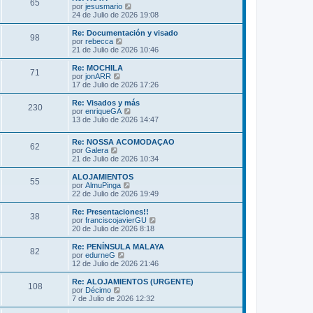
s
65
o
l
V
por
jesusmario
a
m
t
e
24 de Julio de 2026 19:08
j
e
i
r
e
n
m
ú
Re: Documentación y visado
s
98
o
l
V
por
rebecca
a
m
t
e
21 de Julio de 2026 10:46
j
e
i
r
e
n
m
ú
Re: MOCHILA
s
71
o
l
V
por
jonARR
a
m
t
e
17 de Julio de 2026 17:26
j
e
i
r
e
n
m
ú
Re: Visados y más
s
230
o
l
V
por
enriqueGA
a
m
t
e
13 de Julio de 2026 14:47
j
e
i
r
e
n
m
ú
s
Re: NOSSA ACOMODAÇAO
o
l
62
V
a
por
Galera
m
t
e
j
21 de Julio de 2026 10:34
e
i
r
e
n
m
ú
s
ALOJAMIENTOS
o
55
l
a
V
por
AlmuPinga
m
t
j
e
22 de Julio de 2026 19:49
e
i
e
r
n
m
ú
s
Re: Presentaciones!!
38
o
l
a
V
por
franciscojavierGU
m
t
j
e
20 de Julio de 2026 8:18
e
i
e
r
n
m
ú
Re: PENÍNSULA MALAYA
s
82
o
l
V
por
edurneG
a
m
t
e
12 de Julio de 2026 21:46
j
e
i
r
e
n
m
ú
Re: ALOJAMIENTOS (URGENTE)
s
108
o
l
V
por
Décimo
a
m
t
e
7 de Julio de 2026 12:32
j
e
i
r
e
n