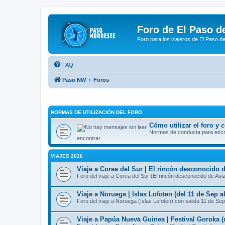
Foro de El Paso d
Foro para los viajeros de El Paso d
FAQ
Paso NW
Foros
NORMAS DE UTILIZACIÓN DEL FORO
Cómo utilizar el foro y
Normas de conducta para escrib
encontrar
VIAJES 2026
Viaje a Corea del Sur | El rincón desconocido d
Foro del viaje a Corea del Sur (El rincón desconocido de Asi
Viaje a Noruega | Islas Lofoten (del 11 de Sep a
Foro del viaje a Noruega (Islas Lofoten) con salida 11 de Sep
Viaje a Papúa Nueva Guinea | Festival Goroka (