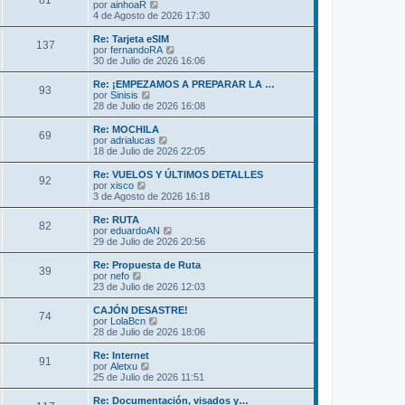
81
o
l
V
por
ainhoaR
a
m
t
e
4 de Agosto de 2026 17:30
j
e
i
r
e
n
m
ú
Re: Tarjeta eSIM
s
137
o
l
V
por
fernandoRA
a
m
t
e
30 de Julio de 2026 16:06
j
e
i
r
e
n
m
ú
Re: ¡EMPEZAMOS A PREPARAR LA …
s
93
o
l
V
por
Sinisis
a
m
t
e
28 de Julio de 2026 16:08
j
e
i
r
e
n
m
ú
Re: MOCHILA
s
69
o
l
V
por
adrialucas
a
m
t
e
18 de Julio de 2026 22:05
j
e
i
r
e
n
m
ú
Re: VUELOS Y ÚLTIMOS DETALLES
s
92
o
l
V
por
xisco
a
m
t
e
3 de Agosto de 2026 16:18
j
e
i
r
e
n
m
ú
Re: RUTA
s
82
o
l
V
por
eduardoAN
a
m
t
e
29 de Julio de 2026 20:56
j
e
i
r
e
n
m
ú
Re: Propuesta de Ruta
s
39
o
l
V
por
nefo
a
m
t
e
23 de Julio de 2026 12:03
j
e
i
r
e
n
m
ú
CAJÓN DESASTRE!
s
74
o
l
V
por
LolaBcn
a
m
t
e
28 de Julio de 2026 18:06
j
e
i
r
e
n
m
ú
Re: Internet
s
91
o
l
V
por
Aletxu
a
m
t
e
25 de Julio de 2026 11:51
j
e
i
r
e
n
m
ú
Re: Documentación, visados y…