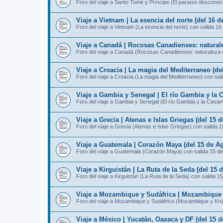
Foro del viaje a Santo Tomé y Príncipe (El paraíso desconoc
Viaje a Vietnam | La esencia del norte (del 16 
Foro del viaje a Vietnam (La esencia del norte) con salida 16
Viaje a Canadá | Rocosas Canadienses: naturale
Foro del viaje a Canadá (Rocosas Canadienses: naturaleza e
Viaje a Croacia | La magia del Mediterraneo (de
Foro del viaje a Croacia (La magia del Mediterraneo) con sal
Viaje a Gambia y Senegal | El río Gambia y la 
Foro del viaje a Gambia y Senegal (El río Gambia y la Casa
Viaje a Grecia | Atenas e Islas Griegas (del 15 
Foro del viaje a Grecia (Atenas e Islas Griegas) con salida 
Viaje a Guatemala | Corazón Maya (del 15 de Ag
Foro del viaje a Guatemala (Corazón Maya) con salida 15 d
Viaje a Kirguistán | La Ruta de la Seda (del 15 
Foro del viaje a Kirguistán (La Ruta de la Seda) con salida 1
Viaje a Mozambique y Sudáfrica | Mozambique y
Foro del viaje a Mozambique y Sudáfrica (Mozambique y Kru
Viaje a México | Yucatán, Oaxaca y DF (del 15 d