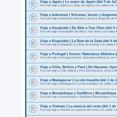
Viaje a Japón | Lo mejor de Japón (del 5 de Jul 
Foro del viaje a Japón (Lo mejor de Japón) con salida 5 de J
Viaje a Indonesia | Volcanes, buceo y dragones
Foro del viaje a Indonesia (Volcanes, buceo y dragones de K
Viaje a Kazajistán | De Altai a Tian Shan (del 4 d
Foro del viaje a Kazajistán (De Altai a Tian Shan) con salida 
Viaje a Kirguistán | La Ruta de la Seda (del 4 de
Foro del viaje a Kirguistán (La Ruta de la Seda) con salida 4 
Viaje a Portugal | Azores: Naturaleza Atlántica (
Foro del viaje a Portugal (Azores: Naturaleza Atlántica) con s
Viaje a Chile, Bolivia y Perú | De Atacama, Uyun
Foro del viaje a Chile, Bolivia y Perú (De Atacama, Uyuni a 
Viaje a Madagascar | La isla Inaudita (del 1 de J
Foro del viaje a Madagascar (La isla Inaudita) con salida 1 de
Viaje a Mozambique y Sudáfrica | Mozambique y 
Foro del viaje a Mozambique y Sudáfrica (Mozambique y Krug
Viaje a Vietnam | La esencia del norte (del 1 de 
Foro del viaje a Vietnam (La esencia del norte) con salida 1 d