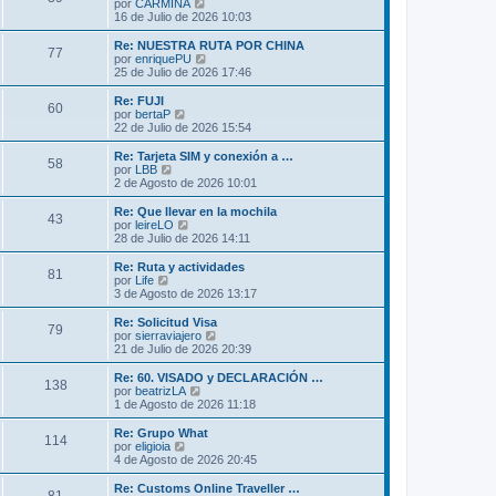
l
V
por
CARMINA
a
m
t
e
16 de Julio de 2026 10:03
j
e
i
r
e
n
m
ú
Re: NUESTRA RUTA POR CHINA
s
77
o
l
V
por
enriquePU
a
m
t
e
25 de Julio de 2026 17:46
j
e
i
r
e
n
m
ú
Re: FUJI
s
60
o
l
V
por
bertaP
a
m
t
e
22 de Julio de 2026 15:54
j
e
i
r
e
n
m
ú
Re: Tarjeta SIM y conexión a …
s
58
o
l
V
por
LBB
a
m
t
e
2 de Agosto de 2026 10:01
j
e
i
r
e
n
m
ú
Re: Que llevar en la mochila
s
43
o
l
V
por
leireLO
a
m
t
e
28 de Julio de 2026 14:11
j
e
i
r
e
n
m
ú
Re: Ruta y actividades
s
81
o
l
V
por
Life
a
m
t
e
3 de Agosto de 2026 13:17
j
e
i
r
e
n
m
ú
Re: Solicitud Visa
s
79
o
l
V
por
sierraviajero
a
m
t
e
21 de Julio de 2026 20:39
j
e
i
r
e
n
m
ú
Re: 60. VISADO y DECLARACIÓN …
s
138
o
l
V
por
beatrizLA
a
m
t
e
1 de Agosto de 2026 11:18
j
e
i
r
e
n
m
ú
Re: Grupo What
s
114
o
l
V
por
eligioia
a
m
t
e
4 de Agosto de 2026 20:45
j
e
i
r
e
n
m
ú
Re: Customs Online Traveller …
s