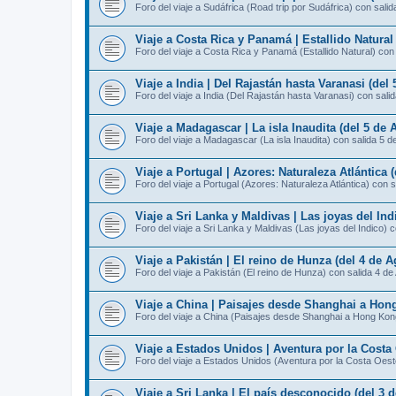
Foro del viaje a Sudáfrica (Road trip por Sudáfrica) con sali
Viaje a Costa Rica y Panamá | Estallido Natural
Foro del viaje a Costa Rica y Panamá (Estallido Natural) con
Viaje a India | Del Rajastán hasta Varanasi (del
Foro del viaje a India (Del Rajastán hasta Varanasi) con sali
Viaje a Madagascar | La isla Inaudita (del 5 de 
Foro del viaje a Madagascar (La isla Inaudita) con salida 5 d
Viaje a Portugal | Azores: Naturaleza Atlántica 
Foro del viaje a Portugal (Azores: Naturaleza Atlántica) con 
Viaje a Sri Lanka y Maldivas | Las joyas del Ind
Foro del viaje a Sri Lanka y Maldivas (Las joyas del Indico) 
Viaje a Pakistán | El reino de Hunza (del 4 de A
Foro del viaje a Pakistán (El reino de Hunza) con salida 4 de
Viaje a China | Paisajes desde Shanghai a Hong
Foro del viaje a China (Paisajes desde Shanghai a Hong Kon
Viaje a Estados Unidos | Aventura por la Costa 
Foro del viaje a Estados Unidos (Aventura por la Costa Oest
Viaje a Sri Lanka | El país desconocido (del 3 