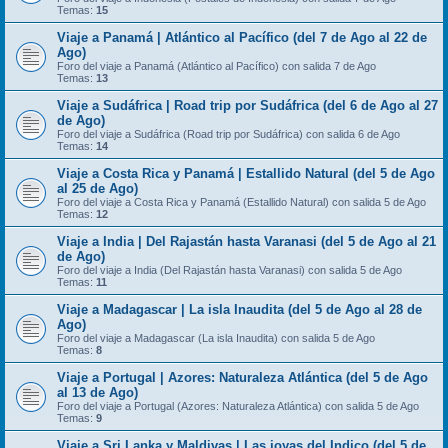
Temas:
15
Viaje a Panamá | Atlántico al Pacífico (del 7 de Ago al 22 de
Ago)
Foro del viaje a Panamá (Atlántico al Pacífico) con salida 7 de Ago
Temas:
13
Viaje a Sudáfrica | Road trip por Sudáfrica (del 6 de Ago al 27
de Ago)
Foro del viaje a Sudáfrica (Road trip por Sudáfrica) con salida 6 de Ago
Temas:
14
Viaje a Costa Rica y Panamá | Estallido Natural (del 5 de Ago
al 25 de Ago)
Foro del viaje a Costa Rica y Panamá (Estallido Natural) con salida 5 de Ago
Temas:
12
Viaje a India | Del Rajastán hasta Varanasi (del 5 de Ago al 21
de Ago)
Foro del viaje a India (Del Rajastán hasta Varanasi) con salida 5 de Ago
Temas:
11
Viaje a Madagascar | La isla Inaudita (del 5 de Ago al 28 de
Ago)
Foro del viaje a Madagascar (La isla Inaudita) con salida 5 de Ago
Temas:
8
Viaje a Portugal | Azores: Naturaleza Atlántica (del 5 de Ago
al 13 de Ago)
Foro del viaje a Portugal (Azores: Naturaleza Atlántica) con salida 5 de Ago
Temas:
9
Viaje a Sri Lanka y Maldivas | Las joyas del Indico (del 5 de