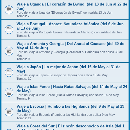
Viaje a Uganda | El corazón de Bwindi (del 13 de Jun al 27 de
Jun)
Foro del viaje a Uganda (El corazón de Bwindi) con salida 13 de Jun
Temas:
7
Viaje a Portugal | Azores: Naturaleza Atlántica (del 6 de Jun
al 13 de Jun)
Foro del viaje a Portugal (Azores: Naturaleza Atlántica) con salida 6 de Jun
Temas:
8
Viaje a Armenia y Georgia | Del Ararat al Caúcaso (del 30 de
May al 14 de Jun)
Foro del viaje a Armenia y Georgia (Del Ararat al Caúcaso) con salida 30 de
May
Temas:
9
Viaje a Japón | Lo mejor de Japón (del 15 de May al 31 de
May)
Foro del viaje a Japón (Lo mejor de Japón) con salida 15 de May
Temas:
10
Viaje a Islas Feroe | Hacia Rutas Salvajes (del 14 de May al 24
de May)
Foro del viaje a Islas Feroe (Hacia Rutas Salvajes) con salida 14 de May
Temas:
9
Viaje a Escocia | Rumbo a las Highlands (del 9 de May al 19
de May)
Foro del viaje a Escocia (Rumbo a las Highlands) con salida 9 de May
Temas:
11
Viaje a Corea del Sur | El rincón desconocido de Asia (del 1