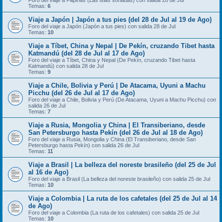
Foro del viaje a Filipinas (Las islas soñadas) con salida 28 de Jul
Temas:
6
Viaje a Japón | Japón a tus pies (del 28 de Jul al 19 de Ago)
Foro del viaje a Japón (Japón a tus pies) con salida 28 de Jul
Temas:
10
Viaje a Tíbet, China y Nepal | De Pekín, cruzando Tibet hasta
Katmandú (del 28 de Jul al 17 de Ago)
Foro del viaje a Tíbet, China y Nepal (De Pekín, cruzando Tibet hasta
Katmandú) con salida 28 de Jul
Temas:
9
Viaje a Chile, Bolivia y Perú | De Atacama, Uyuni a Machu
Picchu (del 26 de Jul al 17 de Ago)
Foro del viaje a Chile, Bolivia y Perú (De Atacama, Uyuni a Machu Picchu) con
salida 26 de Jul
Temas:
7
Viaje a Rusia, Mongolia y China | El Transiberiano, desde
San Petersburgo hasta Pekín (del 26 de Jul al 18 de Ago)
Foro del viaje a Rusia, Mongolia y China (El Transiberiano, desde San
Petersburgo hasta Pekín) con salida 26 de Jul
Temas:
11
Viaje a Brasil | La belleza del noreste brasileño (del 25 de Jul
al 16 de Ago)
Foro del viaje a Brasil (La belleza del noreste brasileño) con salida 25 de Jul
Temas:
10
Viaje a Colombia | La ruta de los cafetales (del 25 de Jul al 14
de Ago)
Foro del viaje a Colombia (La ruta de los cafetales) con salida 25 de Jul
Temas:
10