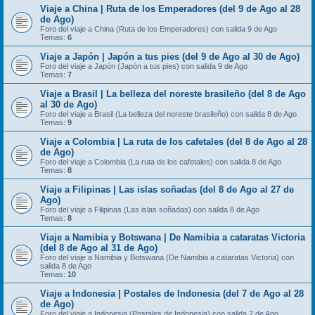
Viaje a China | Ruta de los Emperadores (del 9 de Ago al 28
de Ago)
Foro del viaje a China (Ruta de los Emperadores) con salida 9 de Ago
Temas:
6
Viaje a Japón | Japón a tus pies (del 9 de Ago al 30 de Ago)
Foro del viaje a Japón (Japón a tus pies) con salida 9 de Ago
Temas:
7
Viaje a Brasil | La belleza del noreste brasileño (del 8 de Ago
al 30 de Ago)
Foro del viaje a Brasil (La belleza del noreste brasileño) con salida 8 de Ago
Temas:
9
Viaje a Colombia | La ruta de los cafetales (del 8 de Ago al 28
de Ago)
Foro del viaje a Colombia (La ruta de los cafetales) con salida 8 de Ago
Temas:
8
Viaje a Filipinas | Las islas soñadas (del 8 de Ago al 27 de
Ago)
Foro del viaje a Filipinas (Las islas soñadas) con salida 8 de Ago
Temas:
8
Viaje a Namibia y Botswana | De Namibia a cataratas Victoria
(del 8 de Ago al 31 de Ago)
Foro del viaje a Namibia y Botswana (De Namibia a cataratas Victoria) con
salida 8 de Ago
Temas:
10
Viaje a Indonesia | Postales de Indonesia (del 7 de Ago al 28
de Ago)
Foro del viaje a Indonesia (Postales de Indonesia) con salida 7 de Ago