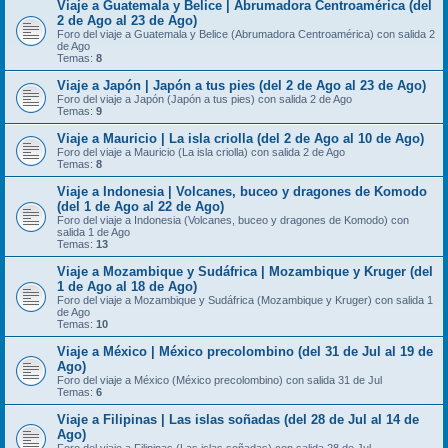
Viaje a Guatemala y Belice | Abrumadora Centroamérica (del
2 de Ago al 23 de Ago)
Foro del viaje a Guatemala y Belice (Abrumadora Centroamérica) con salida 2
de Ago
Temas:
8
Viaje a Japón | Japón a tus pies (del 2 de Ago al 23 de Ago)
Foro del viaje a Japón (Japón a tus pies) con salida 2 de Ago
Temas:
9
Viaje a Mauricio | La isla criolla (del 2 de Ago al 10 de Ago)
Foro del viaje a Mauricio (La isla criolla) con salida 2 de Ago
Temas:
8
Viaje a Indonesia | Volcanes, buceo y dragones de Komodo
(del 1 de Ago al 22 de Ago)
Foro del viaje a Indonesia (Volcanes, buceo y dragones de Komodo) con
salida 1 de Ago
Temas:
13
Viaje a Mozambique y Sudáfrica | Mozambique y Kruger (del
1 de Ago al 18 de Ago)
Foro del viaje a Mozambique y Sudáfrica (Mozambique y Kruger) con salida 1
de Ago
Temas:
10
Viaje a México | México precolombino (del 31 de Jul al 19 de
Ago)
Foro del viaje a México (México precolombino) con salida 31 de Jul
Temas:
6
Viaje a Filipinas | Las islas soñadas (del 28 de Jul al 14 de
Ago)