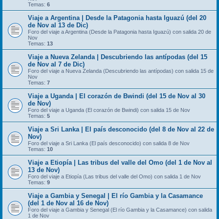
Temas:
6
Viaje a Argentina | Desde la Patagonia hasta Iguazú (del 20
de Nov al 13 de Dic)
Foro del viaje a Argentina (Desde la Patagonia hasta Iguazú) con salida 20 de
Nov
Temas:
13
Viaje a Nueva Zelanda | Descubriendo las antípodas (del 15
de Nov al 7 de Dic)
Foro del viaje a Nueva Zelanda (Descubriendo las antípodas) con salida 15 de
Nov
Temas:
7
Viaje a Uganda | El corazón de Bwindi (del 15 de Nov al 30
de Nov)
Foro del viaje a Uganda (El corazón de Bwindi) con salida 15 de Nov
Temas:
5
Viaje a Sri Lanka | El país desconocido (del 8 de Nov al 22 de
Nov)
Foro del viaje a Sri Lanka (El país desconocido) con salida 8 de Nov
Temas:
10
Viaje a Etiopía | Las tribus del valle del Omo (del 1 de Nov al
13 de Nov)
Foro del viaje a Etiopía (Las tribus del valle del Omo) con salida 1 de Nov
Temas:
9
Viaje a Gambia y Senegal | El río Gambia y la Casamance
(del 1 de Nov al 16 de Nov)
Foro del viaje a Gambia y Senegal (El río Gambia y la Casamance) con salida
1 de Nov