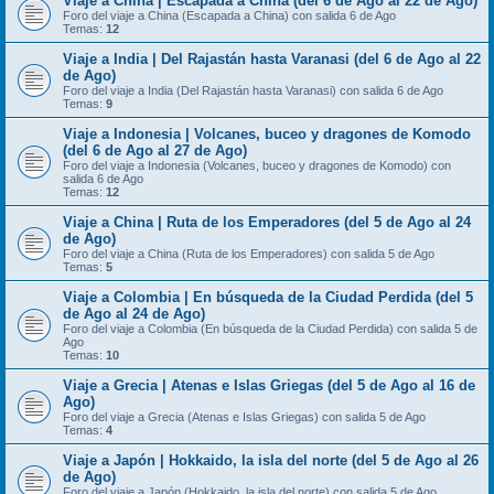
Viaje a China | Escapada a China (del 6 de Ago al 22 de Ago)
Foro del viaje a China (Escapada a China) con salida 6 de Ago
Temas:
12
Viaje a India | Del Rajastán hasta Varanasi (del 6 de Ago al 22
de Ago)
Foro del viaje a India (Del Rajastán hasta Varanasi) con salida 6 de Ago
Temas:
9
Viaje a Indonesia | Volcanes, buceo y dragones de Komodo
(del 6 de Ago al 27 de Ago)
Foro del viaje a Indonesia (Volcanes, buceo y dragones de Komodo) con
salida 6 de Ago
Temas:
12
Viaje a China | Ruta de los Emperadores (del 5 de Ago al 24
de Ago)
Foro del viaje a China (Ruta de los Emperadores) con salida 5 de Ago
Temas:
5
Viaje a Colombia | En búsqueda de la Ciudad Perdida (del 5
de Ago al 24 de Ago)
Foro del viaje a Colombia (En búsqueda de la Ciudad Perdida) con salida 5 de
Ago
Temas:
10
Viaje a Grecia | Atenas e Islas Griegas (del 5 de Ago al 16 de
Ago)
Foro del viaje a Grecia (Atenas e Islas Griegas) con salida 5 de Ago
Temas:
4
Viaje a Japón | Hokkaido, la isla del norte (del 5 de Ago al 26
de Ago)
Foro del viaje a Japón (Hokkaido, la isla del norte) con salida 5 de Ago