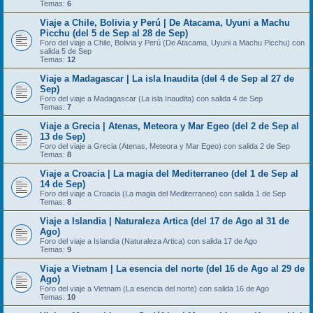
Temas:
6
Viaje a Chile, Bolivia y Perú | De Atacama, Uyuni a Machu
Picchu (del 5 de Sep al 28 de Sep)
Foro del viaje a Chile, Bolivia y Perú (De Atacama, Uyuni a Machu Picchu) con
salida 5 de Sep
Temas:
12
Viaje a Madagascar | La isla Inaudita (del 4 de Sep al 27 de
Sep)
Foro del viaje a Madagascar (La isla Inaudita) con salida 4 de Sep
Temas:
7
Viaje a Grecia | Atenas, Meteora y Mar Egeo (del 2 de Sep al
13 de Sep)
Foro del viaje a Grecia (Atenas, Meteora y Mar Egeo) con salida 2 de Sep
Temas:
8
Viaje a Croacia | La magia del Mediterraneo (del 1 de Sep al
14 de Sep)
Foro del viaje a Croacia (La magia del Mediterraneo) con salida 1 de Sep
Temas:
8
Viaje a Islandia | Naturaleza Artica (del 17 de Ago al 31 de
Ago)
Foro del viaje a Islandia (Naturaleza Artica) con salida 17 de Ago
Temas:
9
Viaje a Vietnam | La esencia del norte (del 16 de Ago al 29 de
Ago)
Foro del viaje a Vietnam (La esencia del norte) con salida 16 de Ago
Temas:
10