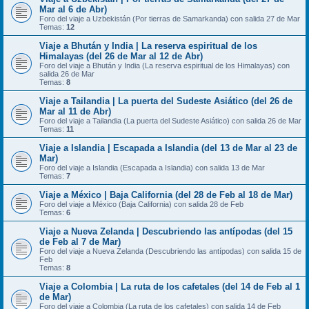
Mar al 6 de Abr)
Foro del viaje a Uzbekistán (Por tierras de Samarkanda) con salida 27 de Mar
Temas:
12
Viaje a Bhután y India | La reserva espiritual de los
Himalayas (del 26 de Mar al 12 de Abr)
Foro del viaje a Bhután y India (La reserva espiritual de los Himalayas) con
salida 26 de Mar
Temas:
8
Viaje a Tailandia | La puerta del Sudeste Asiático (del 26 de
Mar al 11 de Abr)
Foro del viaje a Tailandia (La puerta del Sudeste Asiático) con salida 26 de Mar
Temas:
11
Viaje a Islandia | Escapada a Islandia (del 13 de Mar al 23 de
Mar)
Foro del viaje a Islandia (Escapada a Islandia) con salida 13 de Mar
Temas:
7
Viaje a México | Baja California (del 28 de Feb al 18 de Mar)
Foro del viaje a México (Baja California) con salida 28 de Feb
Temas:
6
Viaje a Nueva Zelanda | Descubriendo las antípodas (del 15
de Feb al 7 de Mar)
Foro del viaje a Nueva Zelanda (Descubriendo las antípodas) con salida 15 de
Feb
Temas:
8
Viaje a Colombia | La ruta de los cafetales (del 14 de Feb al 1
de Mar)
Foro del viaje a Colombia (La ruta de los cafetales) con salida 14 de Feb