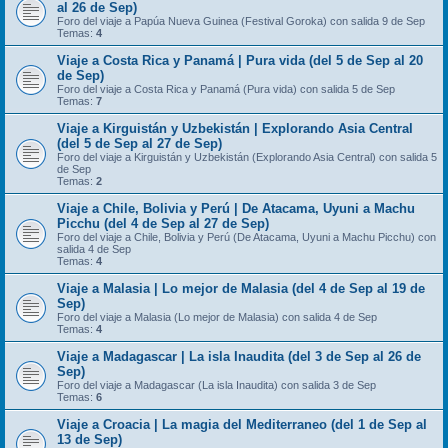
al 26 de Sep)
Foro del viaje a Papúa Nueva Guinea (Festival Goroka) con salida 9 de Sep
Temas:
4
Viaje a Costa Rica y Panamá | Pura vida (del 5 de Sep al 20
de Sep)
Foro del viaje a Costa Rica y Panamá (Pura vida) con salida 5 de Sep
Temas:
7
Viaje a Kirguistán y Uzbekistán | Explorando Asia Central
(del 5 de Sep al 27 de Sep)
Foro del viaje a Kirguistán y Uzbekistán (Explorando Asia Central) con salida 5
de Sep
Temas:
2
Viaje a Chile, Bolivia y Perú | De Atacama, Uyuni a Machu
Picchu (del 4 de Sep al 27 de Sep)
Foro del viaje a Chile, Bolivia y Perú (De Atacama, Uyuni a Machu Picchu) con
salida 4 de Sep
Temas:
4
Viaje a Malasia | Lo mejor de Malasia (del 4 de Sep al 19 de
Sep)
Foro del viaje a Malasia (Lo mejor de Malasia) con salida 4 de Sep
Temas:
4
Viaje a Madagascar | La isla Inaudita (del 3 de Sep al 26 de
Sep)
Foro del viaje a Madagascar (La isla Inaudita) con salida 3 de Sep
Temas:
6
Viaje a Croacia | La magia del Mediterraneo (del 1 de Sep al
13 de Sep)