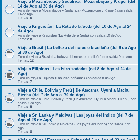
Viaje a Mozambique y Sudáfrica | Mozambique y Kruger (del
14 de Ago al 30 de Ago)
Foro del viaje a Mozambique y Sudáfrica (Mozambique y Kruger) con salida
14 de Ago
Temas:
5
Viaje a Kirguistán | La Ruta de la Seda (del 10 de Ago al 24
de Ago)
Foro del viaje a Kirguistán (La Ruta de la Seda) con salida 10 de Ago
Temas:
8
Viaje a Brasil | La belleza del noreste brasileño (del 9 de Ago
al 30 de Ago)
Foro del viaje a Brasil (La belleza del noreste brasileño) con salida 9 de Ago
Temas:
12
Viaje a Filipinas | Las islas soñadas (del 8 de Ago al 24 de
Ago)
Foro del viaje a Filipinas (Las islas soñadas) con salida 8 de Ago
Temas:
7
Viaje a Chile, Bolivia y Perú | De Atacama, Uyuni a Machu
Picchu (del 7 de Ago al 30 de Ago)
Foro del viaje a Chile, Bolivia y Perú (De Atacama, Uyuni a Machu Picchu) con
salida 7 de Ago
Temas:
9
Viaje a Sri Lanka y Maldivas | Las joyas del Indico (del 7 de
Ago al 28 de Ago)
Foro del viaje a Sri Lanka y Maldivas (Las joyas del Indico) con salida 7 de
Ago
Temas:
8