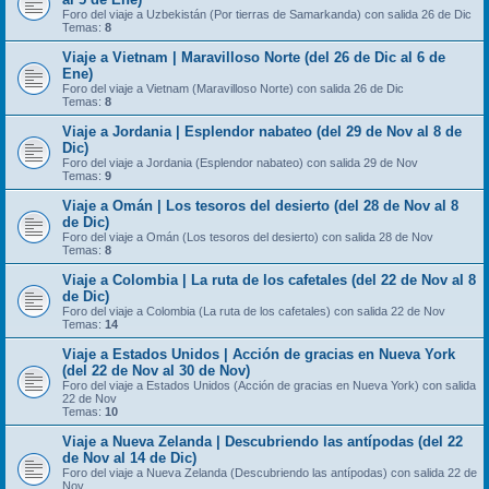
Foro del viaje a Uzbekistán (Por tierras de Samarkanda) con salida 26 de Dic
Temas:
8
Viaje a Vietnam | Maravilloso Norte (del 26 de Dic al 6 de
Ene)
Foro del viaje a Vietnam (Maravilloso Norte) con salida 26 de Dic
Temas:
8
Viaje a Jordania | Esplendor nabateo (del 29 de Nov al 8 de
Dic)
Foro del viaje a Jordania (Esplendor nabateo) con salida 29 de Nov
Temas:
9
Viaje a Omán | Los tesoros del desierto (del 28 de Nov al 8
de Dic)
Foro del viaje a Omán (Los tesoros del desierto) con salida 28 de Nov
Temas:
8
Viaje a Colombia | La ruta de los cafetales (del 22 de Nov al 8
de Dic)
Foro del viaje a Colombia (La ruta de los cafetales) con salida 22 de Nov
Temas:
14
Viaje a Estados Unidos | Acción de gracias en Nueva York
(del 22 de Nov al 30 de Nov)
Foro del viaje a Estados Unidos (Acción de gracias en Nueva York) con salida
22 de Nov
Temas:
10
Viaje a Nueva Zelanda | Descubriendo las antípodas (del 22
de Nov al 14 de Dic)
Foro del viaje a Nueva Zelanda (Descubriendo las antípodas) con salida 22 de
Nov