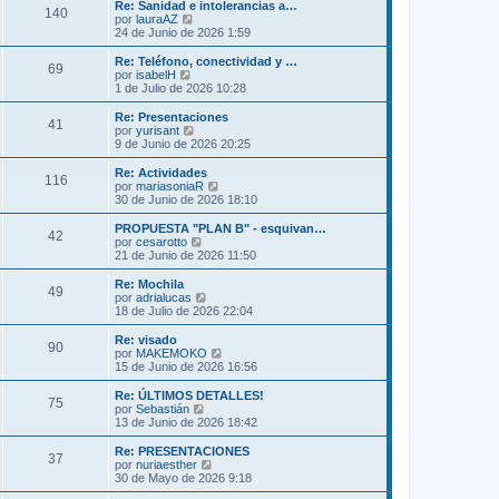
m
ú
Re: Sanidad e intolerancias a…
s
140
o
l
V
por
lauraAZ
a
m
t
e
24 de Junio de 2026 1:59
j
e
i
r
e
n
m
ú
Re: Teléfono, conectividad y …
s
69
o
l
V
por
isabelH
a
m
t
e
1 de Julio de 2026 10:28
j
e
i
r
e
n
m
ú
Re: Presentaciones
s
41
o
l
V
por
yurisant
a
m
t
e
9 de Junio de 2026 20:25
j
e
i
r
e
n
m
ú
Re: Actividades
s
116
o
l
V
por
mariasoniaR
a
m
t
e
30 de Junio de 2026 18:10
j
e
i
r
e
n
m
ú
PROPUESTA "PLAN B" - esquivan…
s
42
o
l
V
por
cesarotto
a
m
t
e
21 de Junio de 2026 11:50
j
e
i
r
e
n
m
ú
Re: Mochila
s
49
o
l
V
por
adrialucas
a
m
t
e
18 de Julio de 2026 22:04
j
e
i
r
e
n
m
ú
Re: visado
s
90
o
l
V
por
MAKEMOKO
a
m
t
e
15 de Junio de 2026 16:56
j
e
i
r
e
n
m
ú
Re: ÚLTIMOS DETALLES!
s
75
o
l
V
por
Sebastián
a
m
t
e
13 de Junio de 2026 18:42
j
e
i
r
e
n
m
ú
Re: PRESENTACIONES
s
37
o
l
V
por
nuriaesther
a
m
t
e
30 de Mayo de 2026 9:18
j
e
i
r
e