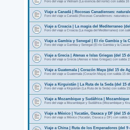
Foro del viaje a Vietnam (La esencia del norte) con salida 16
Viaje a Canadá | Rocosas Canadienses: naturale
Foro del viaje a Canadá (Rocosas Canadienses: naturaleza e
Viaje a Croacia | La magia del Mediterraneo (de
Foro del viaje a Croacia (La magia del Mediterraneo) con sal
Viaje a Gambia y Senegal | El río Gambia y la 
Foro del viaje a Gambia y Senegal (El río Gambia y la Casa
Viaje a Grecia | Atenas e Islas Griegas (del 15 
Foro del viaje a Grecia (Atenas e Islas Griegas) con salida 
Viaje a Guatemala | Corazón Maya (del 15 de Ag
Foro del viaje a Guatemala (Corazón Maya) con salida 15 d
Viaje a Kirguistán | La Ruta de la Seda (del 15 
Foro del viaje a Kirguistán (La Ruta de la Seda) con salida 1
Viaje a Mozambique y Sudáfrica | Mozambique y
Foro del viaje a Mozambique y Sudáfrica (Mozambique y Kru
Viaje a México | Yucatán, Oaxaca y DF (del 15 d
Foro del viaje a México (Yucatán, Oaxaca y DF) con salida 
Viaje a China | Ruta de los Emperadores (del 9