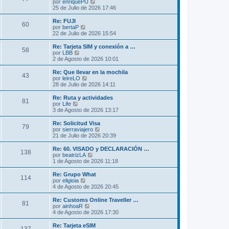
l
V
por
enriquePU
a
m
t
e
25 de Julio de 2026 17:46
j
e
i
r
e
n
m
ú
Re: FUJI
s
60
o
l
V
por
bertaP
a
m
t
e
22 de Julio de 2026 15:54
j
e
i
r
e
n
m
ú
Re: Tarjeta SIM y conexión a …
s
58
o
l
V
por
LBB
a
m
t
e
2 de Agosto de 2026 10:01
j
e
i
r
e
n
m
ú
Re: Que llevar en la mochila
s
43
o
l
V
por
leireLO
a
m
t
e
28 de Julio de 2026 14:11
j
e
i
r
e
n
m
ú
Re: Ruta y actividades
s
81
o
l
V
por
Life
a
m
t
e
3 de Agosto de 2026 13:17
j
e
i
r
e
n
m
ú
Re: Solicitud Visa
s
79
o
l
V
por
sierraviajero
a
m
t
e
21 de Julio de 2026 20:39
j
e
i
r
e
n
m
ú
Re: 60. VISADO y DECLARACIÓN …
s
138
o
l
V
por
beatrizLA
a
m
t
e
1 de Agosto de 2026 11:18
j
e
i
r
e
n
m
ú
Re: Grupo What
s
114
o
l
V
por
eligioia
a
m
t
e
4 de Agosto de 2026 20:45
j
e
i
r
e
n
m
ú
Re: Customs Online Traveller …
s
81
o
l
V
por
ainhoaR
a
m
t
e
4 de Agosto de 2026 17:30
j
e
i
r
e
n
m
ú
Re: Tarjeta eSIM
s