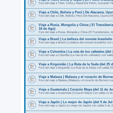
Foro del viaje a Tíbet, China y Nepal (De Pekín, cruzando T
Viaje a Chile, Bolivia y Perú | De Atacama, Uyu
Foro del viaje a Chile, Bolivia y Perú (De Atacama, Uyuni a 
Viaje a Rusia, Mongolia y China | El Transiberi
18 de Ago)
Foro del viaje a Rusia, Mongolia y China (El Transiberiano, 
Viaje a Brasil | La belleza del noreste brasileño
Foro del viaje a Brasil (La belleza del noreste brasileño) con 
Viaje a Colombia | La ruta de los cafetales (del 
Foro del viaje a Colombia (La ruta de los cafetales) con salid
Viaje a Kirguistán | La Ruta de la Seda (del 25 d
Foro del viaje a Kirguistán (La Ruta de la Seda) con salida 25
Viaje a Malasia | Malasia y el corazón de Borneo
Foro del viaje a Malasia (Malasia y el corazón de Borneo) con
Viaje a Guatemala | Corazón Maya (del 11 de Jul
Foro del viaje a Guatemala (Corazón Maya) con salida 11 de
Viaje a Japón | Lo mejor de Japón (del 5 de Jul 
Foro del viaje a Japón (Lo mejor de Japón) con salida 5 de J