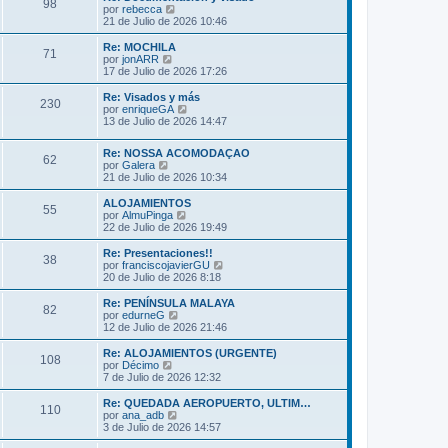
s
98
o
l
V
por
rebecca
a
m
t
e
21 de Julio de 2026 10:46
j
e
i
r
e
n
m
ú
Re: MOCHILA
s
71
o
l
V
por
jonARR
a
m
t
e
17 de Julio de 2026 17:26
j
e
i
r
e
n
m
ú
Re: Visados y más
s
230
o
l
V
por
enriqueGA
a
m
t
e
13 de Julio de 2026 14:47
j
e
i
r
e
n
m
ú
s
Re: NOSSA ACOMODAÇAO
o
l
62
V
a
por
Galera
m
t
e
j
21 de Julio de 2026 10:34
e
i
r
e
n
m
ú
s
ALOJAMIENTOS
o
55
l
a
V
por
AlmuPinga
m
t
j
e
22 de Julio de 2026 19:49
e
i
e
r
n
m
ú
s
Re: Presentaciones!!
38
o
l
a
V
por
franciscojavierGU
m
t
j
e
20 de Julio de 2026 8:18
e
i
e
r
n
m
ú
Re: PENÍNSULA MALAYA
s
82
o
l
V
por
edurneG
a
m
t
e
12 de Julio de 2026 21:46
j
e
i
r
e
n
m
ú
Re: ALOJAMIENTOS (URGENTE)
s
108
o
l
V
por
Décimo
a
m
t
e
7 de Julio de 2026 12:32
j
e
i
r
e
n
m
ú
Re: QUEDADA AEROPUERTO, ULTIM…
s
110
o
l
V
por
ana_adb
a
m
t
e
3 de Julio de 2026 14:57
j
e
i
r
e
n