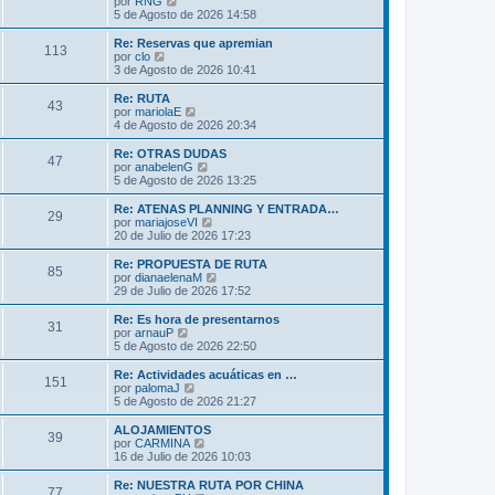
V
por
RNG
a
m
t
e
5 de Agosto de 2026 14:58
j
e
i
r
e
n
m
ú
Re: Reservas que apremian
s
113
o
l
V
por
clo
a
m
t
e
3 de Agosto de 2026 10:41
j
e
i
r
e
n
m
ú
Re: RUTA
s
43
o
l
V
por
mariolaE
a
m
t
e
4 de Agosto de 2026 20:34
j
e
i
r
e
n
m
ú
Re: OTRAS DUDAS
s
47
o
l
V
por
anabelenG
a
m
t
e
5 de Agosto de 2026 13:25
j
e
i
r
e
n
m
ú
Re: ATENAS PLANNING Y ENTRADA…
s
29
o
l
V
por
mariajoseVI
a
m
t
e
20 de Julio de 2026 17:23
j
e
i
r
e
n
m
ú
Re: PROPUESTA DE RUTA
s
85
o
l
V
por
dianaelenaM
a
m
t
e
29 de Julio de 2026 17:52
j
e
i
r
e
n
m
ú
Re: Es hora de presentarnos
s
31
o
l
V
por
arnauP
a
m
t
e
5 de Agosto de 2026 22:50
j
e
i
r
e
n
m
ú
Re: Actividades acuáticas en …
s
151
o
l
V
por
palomaJ
a
m
t
e
5 de Agosto de 2026 21:27
j
e
i
r
e
n
m
ú
ALOJAMIENTOS
s
39
o
l
V
por
CARMINA
a
m
t
e
16 de Julio de 2026 10:03
j
e
i
r
e
n
m
ú
Re: NUESTRA RUTA POR CHINA
s
77
o