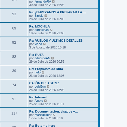
137
o
l
V
por
fernandoRA
a
m
t
e
30 de Julio de 2026 16:06
j
e
i
r
e
n
m
ú
Re: ¡EMPEZAMOS A PREPARAR LA …
s
93
o
l
V
por
Sinisis
a
m
t
e
28 de Julio de 2026 16:08
j
e
i
r
e
n
m
ú
Re: MOCHILA
s
69
o
l
V
por
adrialucas
a
m
t
e
18 de Julio de 2026 22:05
j
e
i
r
e
n
m
ú
Re: VUELOS Y ÚLTIMOS DETALLES
s
92
o
l
V
por
xisco
a
m
t
e
3 de Agosto de 2026 16:18
j
e
i
r
e
n
m
ú
Re: RUTA
s
82
o
l
V
por
eduardoAN
a
m
t
e
29 de Julio de 2026 20:56
j
e
i
r
e
n
m
ú
Re: Propuesta de Ruta
s
39
o
l
V
por
nefo
a
m
t
e
23 de Julio de 2026 12:03
j
e
i
r
e
n
m
ú
CAJÓN DESASTRE!
s
74
o
l
V
por
LolaBcn
a
m
t
e
28 de Julio de 2026 18:06
j
e
i
r
e
n
m
ú
Re: Internet
s
91
o
l
V
por
Aletxu
a
m
t
e
25 de Julio de 2026 11:51
j
e
i
r
e
n
m
ú
Re: Documentación, visados y…
s
117
o
l
V
por
mariadelmar
a
m
t
e
17 de Julio de 2026 8:18
j
e
i
r
e
n
m
ú
Re: Bote + dinero