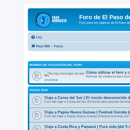
Foro de El Paso d
Foro para los viajeros de El Paso d
FAQ
Paso NW
Foros
NORMAS DE UTILIZACIÓN DEL FORO
Cómo utilizar el foro y
Normas de conducta para escrib
encontrar
VIAJES 2026
Viaje a Corea del Sur | El rincón desconocido d
Foro del viaje a Corea del Sur (El rincón desconocido de Asi
Viaje a Papúa Nueva Guinea | Festival Goroka (
Foro del viaje a Papúa Nueva Guinea (Festival Goroka) con 
Viaje a Costa Rica y Panamá | Pura vida (del 5 