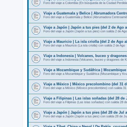
Foro del viaje a Colombia (En búsqueda de la Ciudad Perdida
Viaje a Guatemala y Belice | Abrumadora Centro
Foro del viaje a Guatemala y Belice (Abrumadora Centroamér
Viaje a Japón | Japón a tus pies (del 2 de Ago 
Foro del viaje a Japón (Japón a tus pies) con salida 2 de Ago
Viaje a Mauricio | La isla criolla (del 2 de Ago 
Foro del viaje a Mauricio (La isla criolla) con salida 2 de Ago
Viaje a Indonesia | Volcanes, buceo y dragone
Foro del viaje a Indonesia (Volcanes, buceo y dragones de 
Viaje a Mozambique y Sudáfrica | Mozambique y
Foro del viaje a Mozambique y Sudáfrica (Mozambique y Kru
Viaje a México | México precolombino (del 31 d
Foro del viaje a México (México precolombino) con salida 31
Viaje a Filipinas | Las islas soñadas (del 28 de 
Foro del viaje a Filipinas (Las islas soñadas) con salida 28 d
Viaje a Japón | Japón a tus pies (del 28 de Jul 
Foro del viaje a Japón (Japón a tus pies) con salida 28 de Ju
Viaje a Tíbet, China y Nepal | De Pekín, cruzan