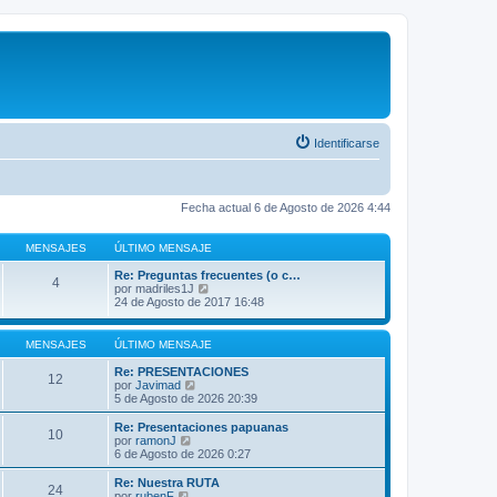
Identificarse
Fecha actual 6 de Agosto de 2026 4:44
MENSAJES
ÚLTIMO MENSAJE
Re: Preguntas frecuentes (o c…
4
V
por
madriles1J
e
24 de Agosto de 2017 16:48
r
ú
l
MENSAJES
ÚLTIMO MENSAJE
t
i
Re: PRESENTACIONES
12
m
V
por
Javimad
o
e
5 de Agosto de 2026 20:39
m
r
e
ú
Re: Presentaciones papuanas
10
n
l
V
por
ramonJ
s
t
e
6 de Agosto de 2026 0:27
a
i
r
j
m
ú
Re: Nuestra RUTA
e
24
o
l
V
por
rubenF