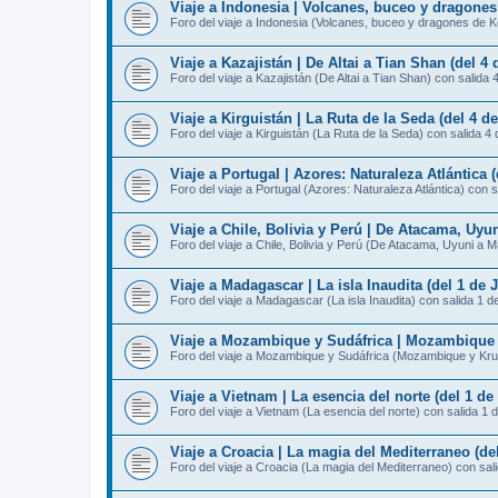
Viaje a Indonesia | Volcanes, buceo y dragones
Foro del viaje a Indonesia (Volcanes, buceo y dragones de K
Viaje a Kazajistán | De Altai a Tian Shan (del 4 d
Foro del viaje a Kazajistán (De Altai a Tian Shan) con salida 
Viaje a Kirguistán | La Ruta de la Seda (del 4 de
Foro del viaje a Kirguistán (La Ruta de la Seda) con salida 4 
Viaje a Portugal | Azores: Naturaleza Atlántica (
Foro del viaje a Portugal (Azores: Naturaleza Atlántica) con s
Viaje a Chile, Bolivia y Perú | De Atacama, Uyun
Foro del viaje a Chile, Bolivia y Perú (De Atacama, Uyuni a 
Viaje a Madagascar | La isla Inaudita (del 1 de J
Foro del viaje a Madagascar (La isla Inaudita) con salida 1 de
Viaje a Mozambique y Sudáfrica | Mozambique y 
Foro del viaje a Mozambique y Sudáfrica (Mozambique y Krug
Viaje a Vietnam | La esencia del norte (del 1 de 
Foro del viaje a Vietnam (La esencia del norte) con salida 1 d
Viaje a Croacia | La magia del Mediterraneo (de
Foro del viaje a Croacia (La magia del Mediterraneo) con sal