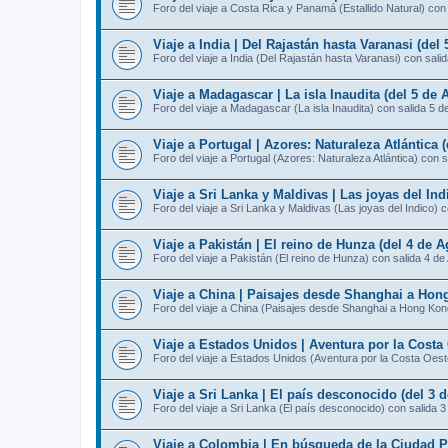
Foro del viaje a Costa Rica y Panamá (Estallido Natural) con
Viaje a India | Del Rajastán hasta Varanasi (del
Foro del viaje a India (Del Rajastán hasta Varanasi) con sali
Viaje a Madagascar | La isla Inaudita (del 5 de 
Foro del viaje a Madagascar (La isla Inaudita) con salida 5 d
Viaje a Portugal | Azores: Naturaleza Atlántica 
Foro del viaje a Portugal (Azores: Naturaleza Atlántica) con 
Viaje a Sri Lanka y Maldivas | Las joyas del Ind
Foro del viaje a Sri Lanka y Maldivas (Las joyas del Indico) 
Viaje a Pakistán | El reino de Hunza (del 4 de A
Foro del viaje a Pakistán (El reino de Hunza) con salida 4 de
Viaje a China | Paisajes desde Shanghai a Hong
Foro del viaje a China (Paisajes desde Shanghai a Hong Kon
Viaje a Estados Unidos | Aventura por la Costa 
Foro del viaje a Estados Unidos (Aventura por la Costa Oest
Viaje a Sri Lanka | El país desconocido (del 3 
Foro del viaje a Sri Lanka (El país desconocido) con salida 
Viaje a Colombia | En búsqueda de la Ciudad Pe