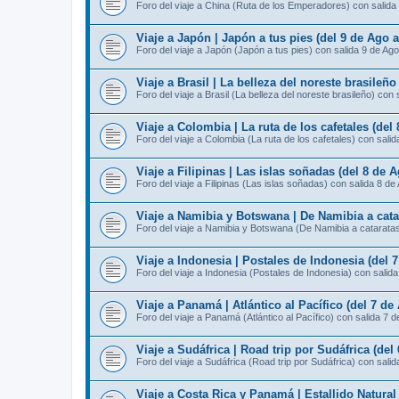
Foro del viaje a China (Ruta de los Emperadores) con salida
Viaje a Japón | Japón a tus pies (del 9 de Ago 
Foro del viaje a Japón (Japón a tus pies) con salida 9 de Ago
Viaje a Brasil | La belleza del noreste brasileño
Foro del viaje a Brasil (La belleza del noreste brasileño) con 
Viaje a Colombia | La ruta de los cafetales (del
Foro del viaje a Colombia (La ruta de los cafetales) con sali
Viaje a Filipinas | Las islas soñadas (del 8 de 
Foro del viaje a Filipinas (Las islas soñadas) con salida 8 de
Viaje a Namibia y Botswana | De Namibia a catar
Foro del viaje a Namibia y Botswana (De Namibia a cataratas 
Viaje a Indonesia | Postales de Indonesia (del 
Foro del viaje a Indonesia (Postales de Indonesia) con salid
Viaje a Panamá | Atlántico al Pacífico (del 7 de
Foro del viaje a Panamá (Atlántico al Pacífico) con salida 7 
Viaje a Sudáfrica | Road trip por Sudáfrica (del
Foro del viaje a Sudáfrica (Road trip por Sudáfrica) con sali
Viaje a Costa Rica y Panamá | Estallido Natural