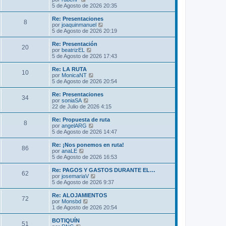
m
t
e
5 de Agosto de 2026 20:35
e
i
r
n
m
ú
Re: Presentaciones
s
8
o
l
V
por
joaquinmanuel
a
m
t
e
5 de Agosto de 2026 20:19
j
e
i
r
e
n
m
ú
Re: Presentación
s
20
o
l
V
por
beatrizEL
a
m
t
e
5 de Agosto de 2026 17:43
j
e
i
r
e
n
m
ú
Re: LA RUTA
s
10
o
l
V
por
MonicaNT
a
m
t
e
5 de Agosto de 2026 20:54
j
e
i
r
e
n
m
ú
Re: Presentaciones
s
34
o
l
V
por
soniaSA
a
m
t
e
22 de Julio de 2026 4:15
j
e
i
r
e
n
m
ú
Re: Propuesta de ruta
s
8
o
l
V
por
angelARG
a
m
t
e
5 de Agosto de 2026 14:47
j
e
i
r
e
n
m
ú
Re: ¡Nos ponemos en ruta!
s
86
o
l
V
por
anaLE
a
m
t
e
5 de Agosto de 2026 16:53
j
e
i
r
e
n
m
ú
Re: PAGOS Y GASTOS DURANTE EL…
s
62
o
l
V
por
josemariaV
a
m
t
e
5 de Agosto de 2026 9:37
j
e
i
r
e
n
m
ú
Re: ALOJAMIENTOS
s
72
o
l
V
por
Monsbd
a
m
t
e
1 de Agosto de 2026 20:54
j
e
i
r
e
n
m
ú
BOTIQUÍN
s
51
o
l