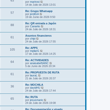
s
63
o
l
V
por
marirosi
a
m
t
e
14 de Julio de 2026 13:01
j
e
i
r
e
n
m
ú
Re: Grupo Whatsapp
s
57
o
l
V
por
jordiGA
a
m
t
e
19 de Junio de 2026 9:50
j
e
i
r
e
n
m
ú
Re: QR entrada a Japón
s
88
o
l
V
por
Canarito
a
m
t
e
24 de Julio de 2026 18:31
j
e
i
r
e
n
m
ú
Asuntos financieros
s
61
o
l
V
por
chipi
a
m
t
e
24 de Julio de 2026 17:55
j
e
i
r
e
n
m
ú
Re: APPS
s
105
o
l
V
por
mpilarG
a
m
t
e
17 de Julio de 2026 14:25
j
e
i
r
e
n
m
ú
Re: ACTIVIDADES
s
64
o
l
V
por
anaisabelSANC
a
m
t
e
5 de Junio de 2026 20:34
j
e
i
r
e
n
m
ú
Re: PROPUESTA DE RUTA
s
61
o
l
V
por
lauraL
a
m
t
e
21 de Julio de 2026 20:37
j
e
i
r
e
n
m
ú
Re: MOCHILA
s
36
o
l
V
por
davidHU
a
m
t
e
24 de Julio de 2026 17:44
j
e
i
r
e
n
m
ú
Re: RUTA
s
65
o
l
V
por
jesusmario
a
m
t
e
24 de Julio de 2026 19:08
j
e
i
r
e
n
m
ú
Re: Documentación y visado