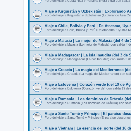
Foro del viaje a Costa Rica y Panamá (Pura vida) con salida
Viaje a Kirguistán y Uzbekistán | Explorando As
Foro del viaje a Kirguistán y Uzbekistán (Explorando Asia Ce
Viaje a Chile, Bolivia y Perú | De Atacama, Uyu
Foro del viaje a Chile, Bolivia y Perú (De Atacama, Uyuni a 
Viaje a Malasia | Lo mejor de Malasia (del 4 de
Foro del viaje a Malasia (Lo mejor de Malasia) con salida 4 
Viaje a Madagascar | La isla Inaudita (del 3 de 
Foro del viaje a Madagascar (La isla Inaudita) con salida 3 d
Viaje a Croacia | La magia del Mediterraneo (de
Foro del viaje a Croacia (La magia del Mediterraneo) con sal
Viaje a Eslovenia | Corazón verde (del 19 de Ag
Foro del viaje a Eslovenia (Corazón verde) con salida 19 de
Viaje a Rumania | Los dominios de Drácula (del
Foro del viaje a Rumania (Los dominios de Drácula) con sali
Viaje a Santo Tomé y Príncipe | El paraíso des
Foro del viaje a Santo Tomé y Príncipe (El paraíso desconoc
Viaje a Vietnam | La esencia del norte (del 16 