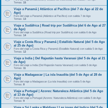
Temas:
15
Viaje a Panamá | Atlántico al Pacífico (del 7 de Ago al 22 de
Ago)
Foro del viaje a Panamá (Atlántico al Pacífico) con salida 7 de Ago
Temas:
13
Viaje a Sudáfrica | Road trip por Sudáfrica (del 6 de Ago al 27
de Ago)
Foro del viaje a Sudáfrica (Road trip por Sudáfrica) con salida 6 de Ago
Temas:
14
Viaje a Costa Rica y Panamá | Estallido Natural (del 5 de Ago
al 25 de Ago)
Foro del viaje a Costa Rica y Panamá (Estallido Natural) con salida 5 de Ago
Temas:
12
Viaje a India | Del Rajastán hasta Varanasi (del 5 de Ago al 21
de Ago)
Foro del viaje a India (Del Rajastán hasta Varanasi) con salida 5 de Ago
Temas:
11
Viaje a Madagascar | La isla Inaudita (del 5 de Ago al 28 de
Ago)
Foro del viaje a Madagascar (La isla Inaudita) con salida 5 de Ago
Temas:
8
Viaje a Portugal | Azores: Naturaleza Atlántica (del 5 de Ago
al 13 de Ago)
Foro del viaje a Portugal (Azores: Naturaleza Atlántica) con salida 5 de Ago
Temas:
9
Viaje a Sri Lanka y Maldivas | Las joyas del Indico (del 5 de