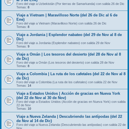
Foro del viaje a Uzbekistán (Por tierras de Samarkanda) con salida 26 de Dic
Temas:
8
Viaje a Vietnam | Maravilloso Norte (del 26 de Dic al 6 de
Ene)
Foro del viaje a Vietnam (Maravilloso Norte) con salida 26 de Dic
Temas:
8
Viaje a Jordania | Esplendor nabateo (del 29 de Nov al 8 de
Dic)
Foro del viaje a Jordania (Esplendor nabateo) con salida 29 de Nov
Temas:
9
Viaje a Omán | Los tesoros del desierto (del 28 de Nov al 8
de Dic)
Foro del viaje a Omán (Los tesoros del desierto) con salida 28 de Nov
Temas:
8
Viaje a Colombia | La ruta de los cafetales (del 22 de Nov al 8
de Dic)
Foro del viaje a Colombia (La ruta de los cafetales) con salida 22 de Nov
Temas:
14
Viaje a Estados Unidos | Acción de gracias en Nueva York
(del 22 de Nov al 30 de Nov)
Foro del viaje a Estados Unidos (Acción de gracias en Nueva York) con salida
22 de Nov
Temas:
10
Viaje a Nueva Zelanda | Descubriendo las antípodas (del 22
de Nov al 14 de Dic)
Foro del viaje a Nueva Zelanda (Descubriendo las antípodas) con salida 22 de
Nov