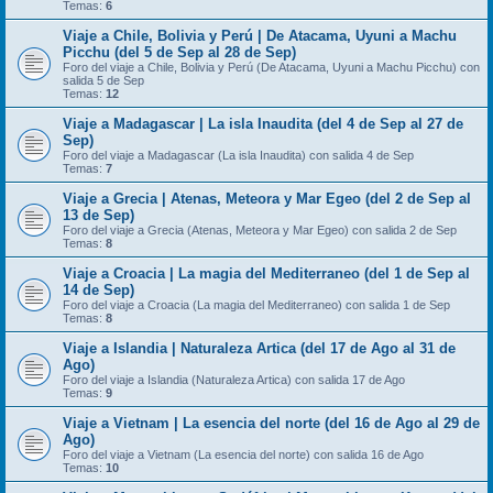
Temas:
6
Viaje a Chile, Bolivia y Perú | De Atacama, Uyuni a Machu
Picchu (del 5 de Sep al 28 de Sep)
Foro del viaje a Chile, Bolivia y Perú (De Atacama, Uyuni a Machu Picchu) con
salida 5 de Sep
Temas:
12
Viaje a Madagascar | La isla Inaudita (del 4 de Sep al 27 de
Sep)
Foro del viaje a Madagascar (La isla Inaudita) con salida 4 de Sep
Temas:
7
Viaje a Grecia | Atenas, Meteora y Mar Egeo (del 2 de Sep al
13 de Sep)
Foro del viaje a Grecia (Atenas, Meteora y Mar Egeo) con salida 2 de Sep
Temas:
8
Viaje a Croacia | La magia del Mediterraneo (del 1 de Sep al
14 de Sep)
Foro del viaje a Croacia (La magia del Mediterraneo) con salida 1 de Sep
Temas:
8
Viaje a Islandia | Naturaleza Artica (del 17 de Ago al 31 de
Ago)
Foro del viaje a Islandia (Naturaleza Artica) con salida 17 de Ago
Temas:
9
Viaje a Vietnam | La esencia del norte (del 16 de Ago al 29 de
Ago)
Foro del viaje a Vietnam (La esencia del norte) con salida 16 de Ago
Temas:
10