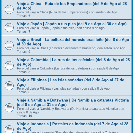
Viaje a China | Ruta de los Emperadores (del 9 de Ago al 28
de Ago)
Foro del viaje a China (Ruta de los Emperadores) con salida 9 de Ago
Temas:
6
Viaje a Japón | Japón a tus pies (del 9 de Ago al 30 de Ago)
Foro del viaje a Japón (Japón a tus pies) con salida 9 de Ago
Temas:
7
Viaje a Brasil | La belleza del noreste brasileño (del 8 de Ago
al 30 de Ago)
Foro del viaje a Brasil (La belleza del noreste brasileño) con salida 8 de Ago
Temas:
9
Viaje a Colombia | La ruta de los cafetales (del 8 de Ago al 28
de Ago)
Foro del viaje a Colombia (La ruta de los cafetales) con salida 8 de Ago
Temas:
8
Viaje a Filipinas | Las islas soñadas (del 8 de Ago al 27 de
Ago)
Foro del viaje a Filipinas (Las islas soñadas) con salida 8 de Ago
Temas:
8
Viaje a Namibia y Botswana | De Namibia a cataratas Victoria
(del 8 de Ago al 31 de Ago)
Foro del viaje a Namibia y Botswana (De Namibia a cataratas Victoria) con
salida 8 de Ago
Temas:
10
Viaje a Indonesia | Postales de Indonesia (del 7 de Ago al 28
de Ago)
Foro del viaje a Indonesia (Postales de Indonesia) con salida 7 de Ago