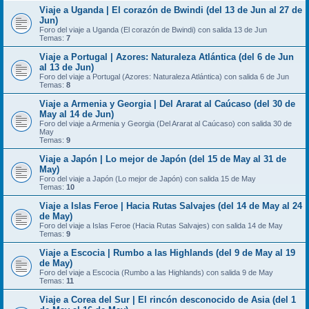
Viaje a Uganda | El corazón de Bwindi (del 13 de Jun al 27 de
Jun)
Foro del viaje a Uganda (El corazón de Bwindi) con salida 13 de Jun
Temas:
7
Viaje a Portugal | Azores: Naturaleza Atlántica (del 6 de Jun
al 13 de Jun)
Foro del viaje a Portugal (Azores: Naturaleza Atlántica) con salida 6 de Jun
Temas:
8
Viaje a Armenia y Georgia | Del Ararat al Caúcaso (del 30 de
May al 14 de Jun)
Foro del viaje a Armenia y Georgia (Del Ararat al Caúcaso) con salida 30 de
May
Temas:
9
Viaje a Japón | Lo mejor de Japón (del 15 de May al 31 de
May)
Foro del viaje a Japón (Lo mejor de Japón) con salida 15 de May
Temas:
10
Viaje a Islas Feroe | Hacia Rutas Salvajes (del 14 de May al 24
de May)
Foro del viaje a Islas Feroe (Hacia Rutas Salvajes) con salida 14 de May
Temas:
9
Viaje a Escocia | Rumbo a las Highlands (del 9 de May al 19
de May)
Foro del viaje a Escocia (Rumbo a las Highlands) con salida 9 de May
Temas:
11
Viaje a Corea del Sur | El rincón desconocido de Asia (del 1