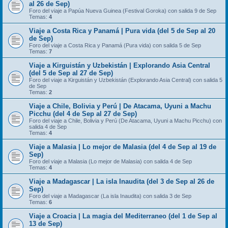
al 26 de Sep)
Foro del viaje a Papúa Nueva Guinea (Festival Goroka) con salida 9 de Sep
Temas:
4
Viaje a Costa Rica y Panamá | Pura vida (del 5 de Sep al 20
de Sep)
Foro del viaje a Costa Rica y Panamá (Pura vida) con salida 5 de Sep
Temas:
7
Viaje a Kirguistán y Uzbekistán | Explorando Asia Central
(del 5 de Sep al 27 de Sep)
Foro del viaje a Kirguistán y Uzbekistán (Explorando Asia Central) con salida 5
de Sep
Temas:
2
Viaje a Chile, Bolivia y Perú | De Atacama, Uyuni a Machu
Picchu (del 4 de Sep al 27 de Sep)
Foro del viaje a Chile, Bolivia y Perú (De Atacama, Uyuni a Machu Picchu) con
salida 4 de Sep
Temas:
4
Viaje a Malasia | Lo mejor de Malasia (del 4 de Sep al 19 de
Sep)
Foro del viaje a Malasia (Lo mejor de Malasia) con salida 4 de Sep
Temas:
4
Viaje a Madagascar | La isla Inaudita (del 3 de Sep al 26 de
Sep)
Foro del viaje a Madagascar (La isla Inaudita) con salida 3 de Sep
Temas:
6
Viaje a Croacia | La magia del Mediterraneo (del 1 de Sep al
13 de Sep)