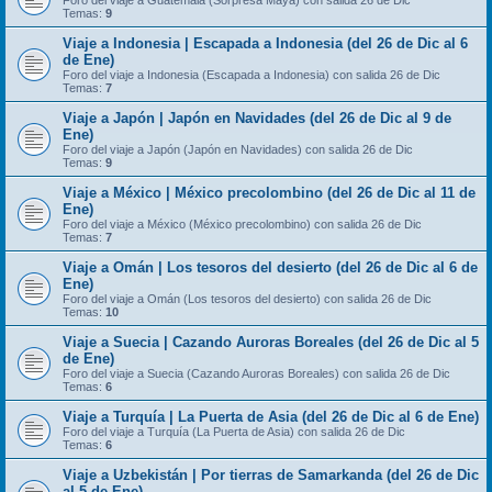
Foro del viaje a Guatemala (Sorpresa Maya) con salida 26 de Dic
Temas:
9
Viaje a Indonesia | Escapada a Indonesia (del 26 de Dic al 6
de Ene)
Foro del viaje a Indonesia (Escapada a Indonesia) con salida 26 de Dic
Temas:
7
Viaje a Japón | Japón en Navidades (del 26 de Dic al 9 de
Ene)
Foro del viaje a Japón (Japón en Navidades) con salida 26 de Dic
Temas:
9
Viaje a México | México precolombino (del 26 de Dic al 11 de
Ene)
Foro del viaje a México (México precolombino) con salida 26 de Dic
Temas:
7
Viaje a Omán | Los tesoros del desierto (del 26 de Dic al 6 de
Ene)
Foro del viaje a Omán (Los tesoros del desierto) con salida 26 de Dic
Temas:
10
Viaje a Suecia | Cazando Auroras Boreales (del 26 de Dic al 5
de Ene)
Foro del viaje a Suecia (Cazando Auroras Boreales) con salida 26 de Dic
Temas:
6
Viaje a Turquía | La Puerta de Asia (del 26 de Dic al 6 de Ene)
Foro del viaje a Turquía (La Puerta de Asia) con salida 26 de Dic
Temas:
6
Viaje a Uzbekistán | Por tierras de Samarkanda (del 26 de Dic
al 5 de Ene)