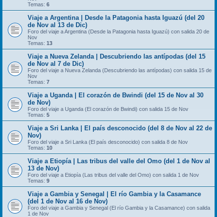
Temas:
6
Viaje a Argentina | Desde la Patagonia hasta Iguazú (del 20
de Nov al 13 de Dic)
Foro del viaje a Argentina (Desde la Patagonia hasta Iguazú) con salida 20 de
Nov
Temas:
13
Viaje a Nueva Zelanda | Descubriendo las antípodas (del 15
de Nov al 7 de Dic)
Foro del viaje a Nueva Zelanda (Descubriendo las antípodas) con salida 15 de
Nov
Temas:
7
Viaje a Uganda | El corazón de Bwindi (del 15 de Nov al 30
de Nov)
Foro del viaje a Uganda (El corazón de Bwindi) con salida 15 de Nov
Temas:
5
Viaje a Sri Lanka | El país desconocido (del 8 de Nov al 22 de
Nov)
Foro del viaje a Sri Lanka (El país desconocido) con salida 8 de Nov
Temas:
10
Viaje a Etiopía | Las tribus del valle del Omo (del 1 de Nov al
13 de Nov)
Foro del viaje a Etiopía (Las tribus del valle del Omo) con salida 1 de Nov
Temas:
9
Viaje a Gambia y Senegal | El río Gambia y la Casamance
(del 1 de Nov al 16 de Nov)
Foro del viaje a Gambia y Senegal (El río Gambia y la Casamance) con salida
1 de Nov