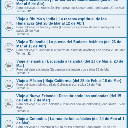
Mar al 6 de Abr)
Foro del viaje a Uzbekistán (Por tierras de Samarkanda) con salida 27 de Mar
Temas:
12
Viaje a Bhután y India | La reserva espiritual de los
Himalayas (del 26 de Mar al 12 de Abr)
Foro del viaje a Bhután y India (La reserva espiritual de los Himalayas) con
salida 26 de Mar
Temas:
8
Viaje a Tailandia | La puerta del Sudeste Asiático (del 26 de
Mar al 11 de Abr)
Foro del viaje a Tailandia (La puerta del Sudeste Asiático) con salida 26 de Mar
Temas:
11
Viaje a Islandia | Escapada a Islandia (del 13 de Mar al 23 de
Mar)
Foro del viaje a Islandia (Escapada a Islandia) con salida 13 de Mar
Temas:
7
Viaje a México | Baja California (del 28 de Feb al 18 de Mar)
Foro del viaje a México (Baja California) con salida 28 de Feb
Temas:
6
Viaje a Nueva Zelanda | Descubriendo las antípodas (del 15
de Feb al 7 de Mar)
Foro del viaje a Nueva Zelanda (Descubriendo las antípodas) con salida 15 de
Feb
Temas:
8
Viaje a Colombia | La ruta de los cafetales (del 14 de Feb al 1
de Mar)
Foro del viaje a Colombia (La ruta de los cafetales) con salida 14 de Feb