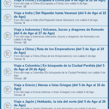
Viaje a China | Escapada a China (del 6 de Ago al 22 de Ago)
Foro del viaje a China (Escapada a China) con salida 6 de Ago
Temas:
12
Viaje a India | Del Rajastán hasta Varanasi (del 6 de Ago al 22
de Ago)
Foro del viaje a India (Del Rajastán hasta Varanasi) con salida 6 de Ago
Temas:
9
Viaje a Indonesia | Volcanes, buceo y dragones de Komodo
(del 6 de Ago al 27 de Ago)
Foro del viaje a Indonesia (Volcanes, buceo y dragones de Komodo) con
salida 6 de Ago
Temas:
12
Viaje a China | Ruta de los Emperadores (del 5 de Ago al 24
de Ago)
Foro del viaje a China (Ruta de los Emperadores) con salida 5 de Ago
Temas:
5
Viaje a Colombia | En búsqueda de la Ciudad Perdida (del 5
de Ago al 24 de Ago)
Foro del viaje a Colombia (En búsqueda de la Ciudad Perdida) con salida 5 de
Ago
Temas:
10
Viaje a Grecia | Atenas e Islas Griegas (del 5 de Ago al 16 de
Ago)
Foro del viaje a Grecia (Atenas e Islas Griegas) con salida 5 de Ago
Temas:
4
Viaje a Japón | Hokkaido, la isla del norte (del 5 de Ago al 26
de Ago)
Foro del viaje a Japón (Hokkaido, la isla del norte) con salida 5 de Ago