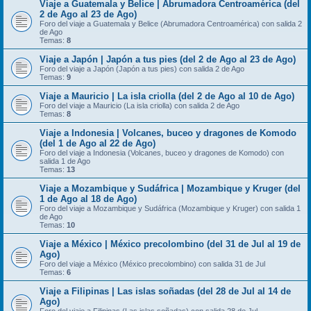
Viaje a Guatemala y Belice | Abrumadora Centroamérica (del
2 de Ago al 23 de Ago)
Foro del viaje a Guatemala y Belice (Abrumadora Centroamérica) con salida 2
de Ago
Temas:
8
Viaje a Japón | Japón a tus pies (del 2 de Ago al 23 de Ago)
Foro del viaje a Japón (Japón a tus pies) con salida 2 de Ago
Temas:
9
Viaje a Mauricio | La isla criolla (del 2 de Ago al 10 de Ago)
Foro del viaje a Mauricio (La isla criolla) con salida 2 de Ago
Temas:
8
Viaje a Indonesia | Volcanes, buceo y dragones de Komodo
(del 1 de Ago al 22 de Ago)
Foro del viaje a Indonesia (Volcanes, buceo y dragones de Komodo) con
salida 1 de Ago
Temas:
13
Viaje a Mozambique y Sudáfrica | Mozambique y Kruger (del
1 de Ago al 18 de Ago)
Foro del viaje a Mozambique y Sudáfrica (Mozambique y Kruger) con salida 1
de Ago
Temas:
10
Viaje a México | México precolombino (del 31 de Jul al 19 de
Ago)
Foro del viaje a México (México precolombino) con salida 31 de Jul
Temas:
6
Viaje a Filipinas | Las islas soñadas (del 28 de Jul al 14 de
Ago)