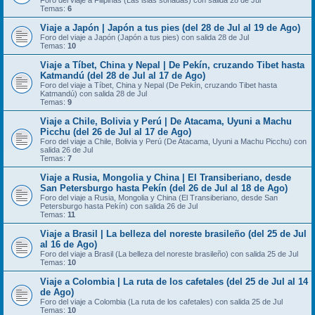
Foro del viaje a Filipinas (Las islas soñadas) con salida 28 de Jul
Temas:
6
Viaje a Japón | Japón a tus pies (del 28 de Jul al 19 de Ago)
Foro del viaje a Japón (Japón a tus pies) con salida 28 de Jul
Temas:
10
Viaje a Tíbet, China y Nepal | De Pekín, cruzando Tibet hasta
Katmandú (del 28 de Jul al 17 de Ago)
Foro del viaje a Tíbet, China y Nepal (De Pekín, cruzando Tibet hasta
Katmandú) con salida 28 de Jul
Temas:
9
Viaje a Chile, Bolivia y Perú | De Atacama, Uyuni a Machu
Picchu (del 26 de Jul al 17 de Ago)
Foro del viaje a Chile, Bolivia y Perú (De Atacama, Uyuni a Machu Picchu) con
salida 26 de Jul
Temas:
7
Viaje a Rusia, Mongolia y China | El Transiberiano, desde
San Petersburgo hasta Pekín (del 26 de Jul al 18 de Ago)
Foro del viaje a Rusia, Mongolia y China (El Transiberiano, desde San
Petersburgo hasta Pekín) con salida 26 de Jul
Temas:
11
Viaje a Brasil | La belleza del noreste brasileño (del 25 de Jul
al 16 de Ago)
Foro del viaje a Brasil (La belleza del noreste brasileño) con salida 25 de Jul
Temas:
10
Viaje a Colombia | La ruta de los cafetales (del 25 de Jul al 14
de Ago)
Foro del viaje a Colombia (La ruta de los cafetales) con salida 25 de Jul
Temas:
10