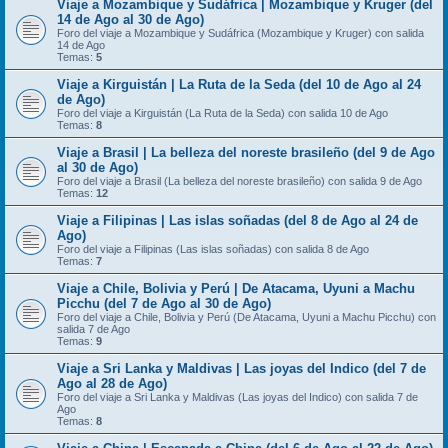
Viaje a Mozambique y Sudáfrica | Mozambique y Kruger (del
14 de Ago al 30 de Ago)
Foro del viaje a Mozambique y Sudáfrica (Mozambique y Kruger) con salida
14 de Ago
Temas:
5
Viaje a Kirguistán | La Ruta de la Seda (del 10 de Ago al 24
de Ago)
Foro del viaje a Kirguistán (La Ruta de la Seda) con salida 10 de Ago
Temas:
8
Viaje a Brasil | La belleza del noreste brasileño (del 9 de Ago
al 30 de Ago)
Foro del viaje a Brasil (La belleza del noreste brasileño) con salida 9 de Ago
Temas:
12
Viaje a Filipinas | Las islas soñadas (del 8 de Ago al 24 de
Ago)
Foro del viaje a Filipinas (Las islas soñadas) con salida 8 de Ago
Temas:
7
Viaje a Chile, Bolivia y Perú | De Atacama, Uyuni a Machu
Picchu (del 7 de Ago al 30 de Ago)
Foro del viaje a Chile, Bolivia y Perú (De Atacama, Uyuni a Machu Picchu) con
salida 7 de Ago
Temas:
9
Viaje a Sri Lanka y Maldivas | Las joyas del Indico (del 7 de
Ago al 28 de Ago)
Foro del viaje a Sri Lanka y Maldivas (Las joyas del Indico) con salida 7 de
Ago
Temas:
8