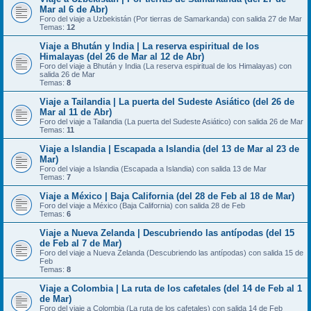
Mar al 6 de Abr)
Foro del viaje a Uzbekistán (Por tierras de Samarkanda) con salida 27 de Mar
Temas:
12
Viaje a Bhután y India | La reserva espiritual de los
Himalayas (del 26 de Mar al 12 de Abr)
Foro del viaje a Bhután y India (La reserva espiritual de los Himalayas) con
salida 26 de Mar
Temas:
8
Viaje a Tailandia | La puerta del Sudeste Asiático (del 26 de
Mar al 11 de Abr)
Foro del viaje a Tailandia (La puerta del Sudeste Asiático) con salida 26 de Mar
Temas:
11
Viaje a Islandia | Escapada a Islandia (del 13 de Mar al 23 de
Mar)
Foro del viaje a Islandia (Escapada a Islandia) con salida 13 de Mar
Temas:
7
Viaje a México | Baja California (del 28 de Feb al 18 de Mar)
Foro del viaje a México (Baja California) con salida 28 de Feb
Temas:
6
Viaje a Nueva Zelanda | Descubriendo las antípodas (del 15
de Feb al 7 de Mar)
Foro del viaje a Nueva Zelanda (Descubriendo las antípodas) con salida 15 de
Feb
Temas:
8
Viaje a Colombia | La ruta de los cafetales (del 14 de Feb al 1
de Mar)
Foro del viaje a Colombia (La ruta de los cafetales) con salida 14 de Feb