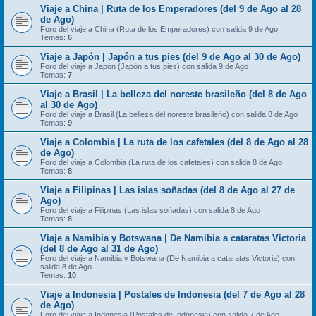
Viaje a China | Ruta de los Emperadores (del 9 de Ago al 28
de Ago)
Foro del viaje a China (Ruta de los Emperadores) con salida 9 de Ago
Temas:
6
Viaje a Japón | Japón a tus pies (del 9 de Ago al 30 de Ago)
Foro del viaje a Japón (Japón a tus pies) con salida 9 de Ago
Temas:
7
Viaje a Brasil | La belleza del noreste brasileño (del 8 de Ago
al 30 de Ago)
Foro del viaje a Brasil (La belleza del noreste brasileño) con salida 8 de Ago
Temas:
9
Viaje a Colombia | La ruta de los cafetales (del 8 de Ago al 28
de Ago)
Foro del viaje a Colombia (La ruta de los cafetales) con salida 8 de Ago
Temas:
8
Viaje a Filipinas | Las islas soñadas (del 8 de Ago al 27 de
Ago)
Foro del viaje a Filipinas (Las islas soñadas) con salida 8 de Ago
Temas:
8
Viaje a Namibia y Botswana | De Namibia a cataratas Victoria
(del 8 de Ago al 31 de Ago)
Foro del viaje a Namibia y Botswana (De Namibia a cataratas Victoria) con
salida 8 de Ago
Temas:
10
Viaje a Indonesia | Postales de Indonesia (del 7 de Ago al 28
de Ago)
Foro del viaje a Indonesia (Postales de Indonesia) con salida 7 de Ago