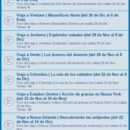
Foro del viaje a Uzbekistán (Por tierras de Samarkanda) con salida 26 de Dic
Temas:
8
Viaje a Vietnam | Maravilloso Norte (del 26 de Dic al 6 de
Ene)
Foro del viaje a Vietnam (Maravilloso Norte) con salida 26 de Dic
Temas:
8
Viaje a Jordania | Esplendor nabateo (del 29 de Nov al 8 de
Dic)
Foro del viaje a Jordania (Esplendor nabateo) con salida 29 de Nov
Temas:
9
Viaje a Omán | Los tesoros del desierto (del 28 de Nov al 8
de Dic)
Foro del viaje a Omán (Los tesoros del desierto) con salida 28 de Nov
Temas:
8
Viaje a Colombia | La ruta de los cafetales (del 22 de Nov al 8
de Dic)
Foro del viaje a Colombia (La ruta de los cafetales) con salida 22 de Nov
Temas:
14
Viaje a Estados Unidos | Acción de gracias en Nueva York
(del 22 de Nov al 30 de Nov)
Foro del viaje a Estados Unidos (Acción de gracias en Nueva York) con salida
22 de Nov
Temas:
10
Viaje a Nueva Zelanda | Descubriendo las antípodas (del 22
de Nov al 14 de Dic)
Foro del viaje a Nueva Zelanda (Descubriendo las antípodas) con salida 22 de
Nov