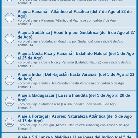
Temas:
15
Viaje a Panamá | Atlántico al Pacífico (del 7 de Ago al 22 de
Ago)
Foro del viaje a Panamá (Atlántico al Pacífico) con salida 7 de Ago
Temas:
13
Viaje a Sudáfrica | Road trip por Sudáfrica (del 6 de Ago al 27
de Ago)
Foro del viaje a Sudáfrica (Road trip por Sudáfrica) con salida 6 de Ago
Temas:
14
Viaje a Costa Rica y Panamá | Estallido Natural (del 5 de Ago
al 25 de Ago)
Foro del viaje a Costa Rica y Panamá (Estallido Natural) con salida 5 de Ago
Temas:
12
Viaje a India | Del Rajastán hasta Varanasi (del 5 de Ago al 21
de Ago)
Foro del viaje a India (Del Rajastán hasta Varanasi) con salida 5 de Ago
Temas:
11
Viaje a Madagascar | La isla Inaudita (del 5 de Ago al 28 de
Ago)
Foro del viaje a Madagascar (La isla Inaudita) con salida 5 de Ago
Temas:
8
Viaje a Portugal | Azores: Naturaleza Atlántica (del 5 de Ago
al 13 de Ago)
Foro del viaje a Portugal (Azores: Naturaleza Atlántica) con salida 5 de Ago
Temas:
9
Viaje a Sri Lanka y Maldivas | Las joyas del Indico (del 5 de