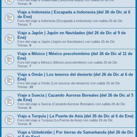
Foro del viaje a Guatemala (Sorpresa Maya) con salida 26 de Dic
Temas:
9
Viaje a Indonesia | Escapada a Indonesia (del 26 de Dic al 6
de Ene)
Foro del viaje a Indonesia (Escapada a Indonesia) con salida 26 de Dic
Temas:
7
Viaje a Japón | Japón en Navidades (del 26 de Dic al 9 de
Ene)
Foro del viaje a Japón (Japón en Navidades) con salida 26 de Dic
Temas:
9
Viaje a México | México precolombino (del 26 de Dic al 11 de
Ene)
Foro del viaje a México (México precolombino) con salida 26 de Dic
Temas:
7
Viaje a Omán | Los tesoros del desierto (del 26 de Dic al 6 de
Ene)
Foro del viaje a Omán (Los tesoros del desierto) con salida 26 de Dic
Temas:
10
Viaje a Suecia | Cazando Auroras Boreales (del 26 de Dic al 5
de Ene)
Foro del viaje a Suecia (Cazando Auroras Boreales) con salida 26 de Dic
Temas:
6
Viaje a Turquía | La Puerta de Asia (del 26 de Dic al 6 de Ene)
Foro del viaje a Turquía (La Puerta de Asia) con salida 26 de Dic
Temas:
6
Viaje a Uzbekistán | Por tierras de Samarkanda (del 26 de Dic
al 5 de Ene)