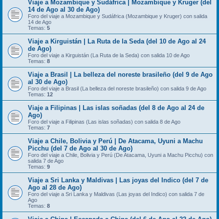
Viaje a Mozambique y Sudáfrica | Mozambique y Kruger (del
14 de Ago al 30 de Ago)
Foro del viaje a Mozambique y Sudáfrica (Mozambique y Kruger) con salida
14 de Ago
Temas:
5
Viaje a Kirguistán | La Ruta de la Seda (del 10 de Ago al 24
de Ago)
Foro del viaje a Kirguistán (La Ruta de la Seda) con salida 10 de Ago
Temas:
8
Viaje a Brasil | La belleza del noreste brasileño (del 9 de Ago
al 30 de Ago)
Foro del viaje a Brasil (La belleza del noreste brasileño) con salida 9 de Ago
Temas:
12
Viaje a Filipinas | Las islas soñadas (del 8 de Ago al 24 de
Ago)
Foro del viaje a Filipinas (Las islas soñadas) con salida 8 de Ago
Temas:
7
Viaje a Chile, Bolivia y Perú | De Atacama, Uyuni a Machu
Picchu (del 7 de Ago al 30 de Ago)
Foro del viaje a Chile, Bolivia y Perú (De Atacama, Uyuni a Machu Picchu) con
salida 7 de Ago
Temas:
9
Viaje a Sri Lanka y Maldivas | Las joyas del Indico (del 7 de
Ago al 28 de Ago)
Foro del viaje a Sri Lanka y Maldivas (Las joyas del Indico) con salida 7 de
Ago
Temas:
8