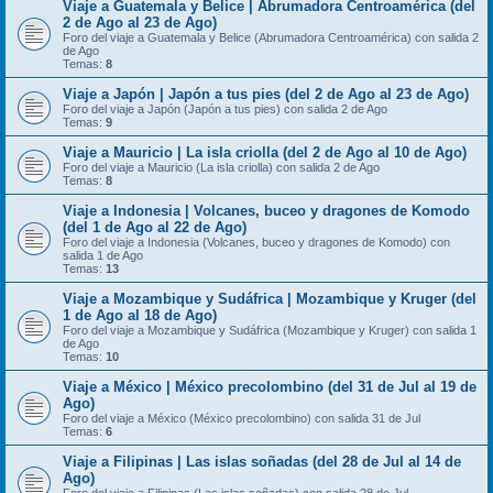
Viaje a Guatemala y Belice | Abrumadora Centroamérica (del
2 de Ago al 23 de Ago)
Foro del viaje a Guatemala y Belice (Abrumadora Centroamérica) con salida 2
de Ago
Temas:
8
Viaje a Japón | Japón a tus pies (del 2 de Ago al 23 de Ago)
Foro del viaje a Japón (Japón a tus pies) con salida 2 de Ago
Temas:
9
Viaje a Mauricio | La isla criolla (del 2 de Ago al 10 de Ago)
Foro del viaje a Mauricio (La isla criolla) con salida 2 de Ago
Temas:
8
Viaje a Indonesia | Volcanes, buceo y dragones de Komodo
(del 1 de Ago al 22 de Ago)
Foro del viaje a Indonesia (Volcanes, buceo y dragones de Komodo) con
salida 1 de Ago
Temas:
13
Viaje a Mozambique y Sudáfrica | Mozambique y Kruger (del
1 de Ago al 18 de Ago)
Foro del viaje a Mozambique y Sudáfrica (Mozambique y Kruger) con salida 1
de Ago
Temas:
10
Viaje a México | México precolombino (del 31 de Jul al 19 de
Ago)
Foro del viaje a México (México precolombino) con salida 31 de Jul
Temas:
6
Viaje a Filipinas | Las islas soñadas (del 28 de Jul al 14 de
Ago)