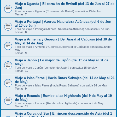
Viaje a Uganda | El corazón de Bwindi (del 13 de Jun al 27 de
Jun)
Foro del viaje a Uganda (El corazón de Bwindi) con salida 13 de Jun
Temas:
7
Viaje a Portugal | Azores: Naturaleza Atlántica (del 6 de Jun
al 13 de Jun)
Foro del viaje a Portugal (Azores: Naturaleza Atlántica) con salida 6 de Jun
Temas:
8
Viaje a Armenia y Georgia | Del Ararat al Caúcaso (del 30 de
May al 14 de Jun)
Foro del viaje a Armenia y Georgia (Del Ararat al Caúcaso) con salida 30 de
May
Temas:
9
Viaje a Japón | Lo mejor de Japón (del 15 de May al 31 de
May)
Foro del viaje a Japón (Lo mejor de Japón) con salida 15 de May
Temas:
10
Viaje a Islas Feroe | Hacia Rutas Salvajes (del 14 de May al 24
de May)
Foro del viaje a Islas Feroe (Hacia Rutas Salvajes) con salida 14 de May
Temas:
9
Viaje a Escocia | Rumbo a las Highlands (del 9 de May al 19
de May)
Foro del viaje a Escocia (Rumbo a las Highlands) con salida 9 de May
Temas:
11
Viaje a Corea del Sur | El rincón desconocido de Asia (del 1