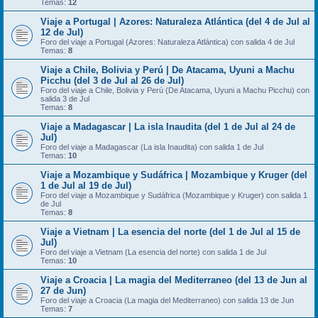
Temas:
12
Viaje a Portugal | Azores: Naturaleza Atlántica (del 4 de Jul al
12 de Jul)
Foro del viaje a Portugal (Azores: Naturaleza Atlántica) con salida 4 de Jul
Temas:
8
Viaje a Chile, Bolivia y Perú | De Atacama, Uyuni a Machu
Picchu (del 3 de Jul al 26 de Jul)
Foro del viaje a Chile, Bolivia y Perú (De Atacama, Uyuni a Machu Picchu) con
salida 3 de Jul
Temas:
8
Viaje a Madagascar | La isla Inaudita (del 1 de Jul al 24 de
Jul)
Foro del viaje a Madagascar (La isla Inaudita) con salida 1 de Jul
Temas:
10
Viaje a Mozambique y Sudáfrica | Mozambique y Kruger (del
1 de Jul al 19 de Jul)
Foro del viaje a Mozambique y Sudáfrica (Mozambique y Kruger) con salida 1
de Jul
Temas:
8
Viaje a Vietnam | La esencia del norte (del 1 de Jul al 15 de
Jul)
Foro del viaje a Vietnam (La esencia del norte) con salida 1 de Jul
Temas:
10
Viaje a Croacia | La magia del Mediterraneo (del 13 de Jun al
27 de Jun)
Foro del viaje a Croacia (La magia del Mediterraneo) con salida 13 de Jun
Temas:
7