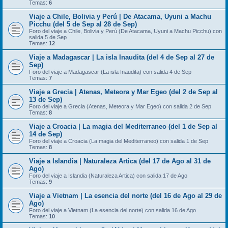
Temas:
6
Viaje a Chile, Bolivia y Perú | De Atacama, Uyuni a Machu
Picchu (del 5 de Sep al 28 de Sep)
Foro del viaje a Chile, Bolivia y Perú (De Atacama, Uyuni a Machu Picchu) con
salida 5 de Sep
Temas:
12
Viaje a Madagascar | La isla Inaudita (del 4 de Sep al 27 de
Sep)
Foro del viaje a Madagascar (La isla Inaudita) con salida 4 de Sep
Temas:
7
Viaje a Grecia | Atenas, Meteora y Mar Egeo (del 2 de Sep al
13 de Sep)
Foro del viaje a Grecia (Atenas, Meteora y Mar Egeo) con salida 2 de Sep
Temas:
8
Viaje a Croacia | La magia del Mediterraneo (del 1 de Sep al
14 de Sep)
Foro del viaje a Croacia (La magia del Mediterraneo) con salida 1 de Sep
Temas:
8
Viaje a Islandia | Naturaleza Artica (del 17 de Ago al 31 de
Ago)
Foro del viaje a Islandia (Naturaleza Artica) con salida 17 de Ago
Temas:
9
Viaje a Vietnam | La esencia del norte (del 16 de Ago al 29 de
Ago)
Foro del viaje a Vietnam (La esencia del norte) con salida 16 de Ago
Temas:
10