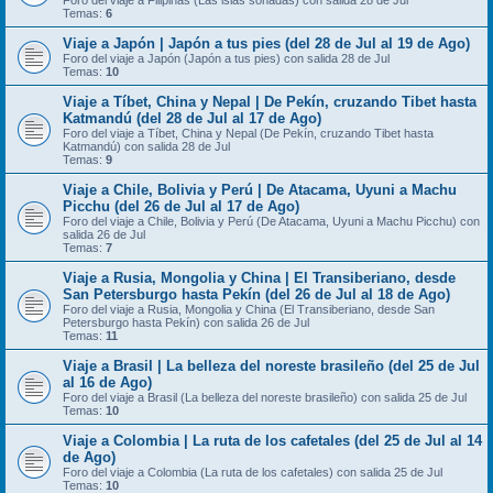
Foro del viaje a Filipinas (Las islas soñadas) con salida 28 de Jul
Temas:
6
Viaje a Japón | Japón a tus pies (del 28 de Jul al 19 de Ago)
Foro del viaje a Japón (Japón a tus pies) con salida 28 de Jul
Temas:
10
Viaje a Tíbet, China y Nepal | De Pekín, cruzando Tibet hasta
Katmandú (del 28 de Jul al 17 de Ago)
Foro del viaje a Tíbet, China y Nepal (De Pekín, cruzando Tibet hasta
Katmandú) con salida 28 de Jul
Temas:
9
Viaje a Chile, Bolivia y Perú | De Atacama, Uyuni a Machu
Picchu (del 26 de Jul al 17 de Ago)
Foro del viaje a Chile, Bolivia y Perú (De Atacama, Uyuni a Machu Picchu) con
salida 26 de Jul
Temas:
7
Viaje a Rusia, Mongolia y China | El Transiberiano, desde
San Petersburgo hasta Pekín (del 26 de Jul al 18 de Ago)
Foro del viaje a Rusia, Mongolia y China (El Transiberiano, desde San
Petersburgo hasta Pekín) con salida 26 de Jul
Temas:
11
Viaje a Brasil | La belleza del noreste brasileño (del 25 de Jul
al 16 de Ago)
Foro del viaje a Brasil (La belleza del noreste brasileño) con salida 25 de Jul
Temas:
10
Viaje a Colombia | La ruta de los cafetales (del 25 de Jul al 14
de Ago)
Foro del viaje a Colombia (La ruta de los cafetales) con salida 25 de Jul
Temas:
10