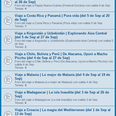
al 26 de Sep)
Foro del viaje a Papúa Nueva Guinea (Festival Goroka) con salida 9 de Sep
Temas:
4
Viaje a Costa Rica y Panamá | Pura vida (del 5 de Sep al 20
de Sep)
Foro del viaje a Costa Rica y Panamá (Pura vida) con salida 5 de Sep
Temas:
7
Viaje a Kirguistán y Uzbekistán | Explorando Asia Central
(del 5 de Sep al 27 de Sep)
Foro del viaje a Kirguistán y Uzbekistán (Explorando Asia Central) con salida 5
de Sep
Temas:
2
Viaje a Chile, Bolivia y Perú | De Atacama, Uyuni a Machu
Picchu (del 4 de Sep al 27 de Sep)
Foro del viaje a Chile, Bolivia y Perú (De Atacama, Uyuni a Machu Picchu) con
salida 4 de Sep
Temas:
4
Viaje a Malasia | Lo mejor de Malasia (del 4 de Sep al 19 de
Sep)
Foro del viaje a Malasia (Lo mejor de Malasia) con salida 4 de Sep
Temas:
4
Viaje a Madagascar | La isla Inaudita (del 3 de Sep al 26 de
Sep)
Foro del viaje a Madagascar (La isla Inaudita) con salida 3 de Sep
Temas:
6
Viaje a Croacia | La magia del Mediterraneo (del 1 de Sep al
13 de Sep)