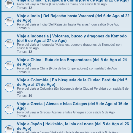
Viaje a China | Escapada a China (del 6 de Ago al 22 de Ago)
Foro del viaje a China (Escapada a China) con salida 6 de Ago
Temas:
12
Viaje a India | Del Rajastán hasta Varanasi (del 6 de Ago al 22
de Ago)
Foro del viaje a India (Del Rajastán hasta Varanasi) con salida 6 de Ago
Temas:
9
Viaje a Indonesia | Volcanes, buceo y dragones de Komodo
(del 6 de Ago al 27 de Ago)
Foro del viaje a Indonesia (Volcanes, buceo y dragones de Komodo) con
salida 6 de Ago
Temas:
12
Viaje a China | Ruta de los Emperadores (del 5 de Ago al 24
de Ago)
Foro del viaje a China (Ruta de los Emperadores) con salida 5 de Ago
Temas:
5
Viaje a Colombia | En búsqueda de la Ciudad Perdida (del 5
de Ago al 24 de Ago)
Foro del viaje a Colombia (En búsqueda de la Ciudad Perdida) con salida 5 de
Ago
Temas:
10
Viaje a Grecia | Atenas e Islas Griegas (del 5 de Ago al 16 de
Ago)
Foro del viaje a Grecia (Atenas e Islas Griegas) con salida 5 de Ago
Temas:
4
Viaje a Japón | Hokkaido, la isla del norte (del 5 de Ago al 26
de Ago)
Foro del viaje a Japón (Hokkaido, la isla del norte) con salida 5 de Ago