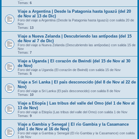
Temas:
6
Viaje a Argentina | Desde la Patagonia hasta Iguazú (del 20
de Nov al 13 de Dic)
Foro del viaje a Argentina (Desde la Patagonia hasta Iguazú) con salida 20 de
Nov
Temas:
13
Viaje a Nueva Zelanda | Descubriendo las antípodas (del 15
de Nov al 7 de Dic)
Foro del viaje a Nueva Zelanda (Descubriendo las antípodas) con salida 15 de
Nov
Temas:
7
Viaje a Uganda | El corazón de Bwindi (del 15 de Nov al 30
de Nov)
Foro del viaje a Uganda (El corazón de Bwindi) con salida 15 de Nov
Temas:
5
Viaje a Sri Lanka | El país desconocido (del 8 de Nov al 22 de
Nov)
Foro del viaje a Sri Lanka (El país desconocido) con salida 8 de Nov
Temas:
10
Viaje a Etiopía | Las tribus del valle del Omo (del 1 de Nov al
13 de Nov)
Foro del viaje a Etiopía (Las tribus del valle del Omo) con salida 1 de Nov
Temas:
9
Viaje a Gambia y Senegal | El río Gambia y la Casamance
(del 1 de Nov al 16 de Nov)
Foro del viaje a Gambia y Senegal (El río Gambia y la Casamance) con salida
1 de Nov