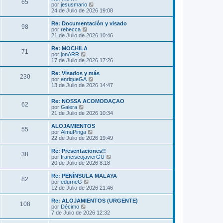
s
65
o
l
V
por
jesusmario
a
m
t
e
24 de Julio de 2026 19:08
j
e
i
r
e
n
m
ú
Re: Documentación y visado
s
98
o
l
V
por
rebecca
a
m
t
e
21 de Julio de 2026 10:46
j
e
i
r
e
n
m
ú
Re: MOCHILA
s
71
o
l
V
por
jonARR
a
m
t
e
17 de Julio de 2026 17:26
j
e
i
r
e
n
m
ú
Re: Visados y más
s
230
o
l
V
por
enriqueGA
a
m
t
e
13 de Julio de 2026 14:47
j
e
i
r
e
n
m
ú
s
Re: NOSSA ACOMODAÇAO
o
l
62
V
a
por
Galera
m
t
e
j
21 de Julio de 2026 10:34
e
i
r
e
n
m
ú
s
ALOJAMIENTOS
o
55
l
a
V
por
AlmuPinga
m
t
j
e
22 de Julio de 2026 19:49
e
i
e
r
n
m
ú
s
Re: Presentaciones!!
38
o
l
a
V
por
franciscojavierGU
m
t
j
e
20 de Julio de 2026 8:18
e
i
e
r
n
m
ú
Re: PENÍNSULA MALAYA
s
82
o
l
V
por
edurneG
a
m
t
e
12 de Julio de 2026 21:46
j
e
i
r
e
n
m
ú
Re: ALOJAMIENTOS (URGENTE)
s
108
o
l
V
por
Décimo
a
m
t
e
7 de Julio de 2026 12:32
j
e
i
r
e
n