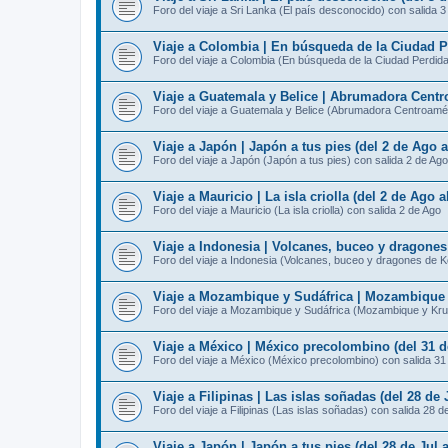
Foro del viaje a Sri Lanka (El país desconocido) con salida 
Viaje a Colombia | En búsqueda de la Ciudad Pe
Foro del viaje a Colombia (En búsqueda de la Ciudad Perdida
Viaje a Guatemala y Belice | Abrumadora Centro
Foro del viaje a Guatemala y Belice (Abrumadora Centroamér
Viaje a Japón | Japón a tus pies (del 2 de Ago 
Foro del viaje a Japón (Japón a tus pies) con salida 2 de Ago
Viaje a Mauricio | La isla criolla (del 2 de Ago 
Foro del viaje a Mauricio (La isla criolla) con salida 2 de Ago
Viaje a Indonesia | Volcanes, buceo y dragone
Foro del viaje a Indonesia (Volcanes, buceo y dragones de 
Viaje a Mozambique y Sudáfrica | Mozambique y
Foro del viaje a Mozambique y Sudáfrica (Mozambique y Kru
Viaje a México | México precolombino (del 31 d
Foro del viaje a México (México precolombino) con salida 31
Viaje a Filipinas | Las islas soñadas (del 28 de 
Foro del viaje a Filipinas (Las islas soñadas) con salida 28 d
Viaje a Japón | Japón a tus pies (del 28 de Jul 