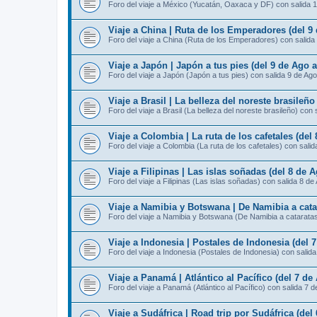
Foro del viaje a México (Yucatán, Oaxaca y DF) con salida 
Viaje a China | Ruta de los Emperadores (del 9
Foro del viaje a China (Ruta de los Emperadores) con salida
Viaje a Japón | Japón a tus pies (del 9 de Ago 
Foro del viaje a Japón (Japón a tus pies) con salida 9 de Ago
Viaje a Brasil | La belleza del noreste brasileño
Foro del viaje a Brasil (La belleza del noreste brasileño) con 
Viaje a Colombia | La ruta de los cafetales (del
Foro del viaje a Colombia (La ruta de los cafetales) con sali
Viaje a Filipinas | Las islas soñadas (del 8 de 
Foro del viaje a Filipinas (Las islas soñadas) con salida 8 de
Viaje a Namibia y Botswana | De Namibia a catar
Foro del viaje a Namibia y Botswana (De Namibia a cataratas 
Viaje a Indonesia | Postales de Indonesia (del 
Foro del viaje a Indonesia (Postales de Indonesia) con salid
Viaje a Panamá | Atlántico al Pacífico (del 7 de
Foro del viaje a Panamá (Atlántico al Pacífico) con salida 7 
Viaje a Sudáfrica | Road trip por Sudáfrica (del