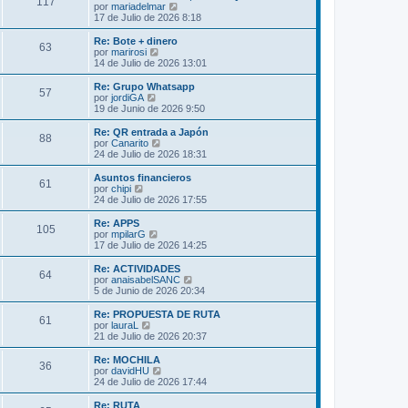
s
117
o
l
V
por
mariadelmar
a
m
t
e
17 de Julio de 2026 8:18
j
e
i
r
e
n
m
ú
Re: Bote + dinero
s
63
o
l
V
por
marirosi
a
m
t
e
14 de Julio de 2026 13:01
j
e
i
r
e
n
m
ú
Re: Grupo Whatsapp
s
57
o
l
V
por
jordiGA
a
m
t
e
19 de Junio de 2026 9:50
j
e
i
r
e
n
m
ú
Re: QR entrada a Japón
s
88
o
l
V
por
Canarito
a
m
t
e
24 de Julio de 2026 18:31
j
e
i
r
e
n
m
ú
Asuntos financieros
s
61
o
l
V
por
chipi
a
m
t
e
24 de Julio de 2026 17:55
j
e
i
r
e
n
m
ú
Re: APPS
s
105
o
l
V
por
mpilarG
a
m
t
e
17 de Julio de 2026 14:25
j
e
i
r
e
n
m
ú
Re: ACTIVIDADES
s
64
o
l
V
por
anaisabelSANC
a
m
t
e
5 de Junio de 2026 20:34
j
e
i
r
e
n
m
ú
Re: PROPUESTA DE RUTA
s
61
o
l
V
por
lauraL
a
m
t
e
21 de Julio de 2026 20:37
j
e
i
r
e
n
m
ú
Re: MOCHILA
s
36
o
l
V
por
davidHU
a
m
t
e
24 de Julio de 2026 17:44
j
e
i
r
e
n
m
ú
Re: RUTA