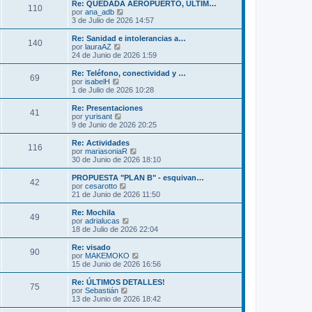
m
ú
Re: QUEDADA AEROPUERTO, ULTIM…
s
110
o
l
V
por
ana_adb
a
m
t
e
3 de Julio de 2026 14:57
j
e
i
r
e
n
m
ú
Re: Sanidad e intolerancias a…
s
140
o
l
V
por
lauraAZ
a
m
t
e
24 de Junio de 2026 1:59
j
e
i
r
e
n
m
ú
Re: Teléfono, conectividad y …
s
69
o
l
V
por
isabelH
a
m
t
e
1 de Julio de 2026 10:28
j
e
i
r
e
n
m
ú
Re: Presentaciones
s
41
o
l
V
por
yurisant
a
m
t
e
9 de Junio de 2026 20:25
j
e
i
r
e
n
m
ú
Re: Actividades
s
116
o
l
V
por
mariasoniaR
a
m
t
e
30 de Junio de 2026 18:10
j
e
i
r
e
n
m
ú
PROPUESTA "PLAN B" - esquivan…
s
42
o
l
V
por
cesarotto
a
m
t
e
21 de Junio de 2026 11:50
j
e
i
r
e
n
m
ú
Re: Mochila
s
49
o
l
V
por
adrialucas
a
m
t
e
18 de Julio de 2026 22:04
j
e
i
r
e
n
m
ú
Re: visado
s
90
o
l
V
por
MAKEMOKO
a
m
t
e
15 de Junio de 2026 16:56
j
e
i
r
e
n
m
ú
Re: ÚLTIMOS DETALLES!
s
75
o
l
V
por
Sebastián
a
m
t
e
13 de Junio de 2026 18:42
j
e
i
r
e