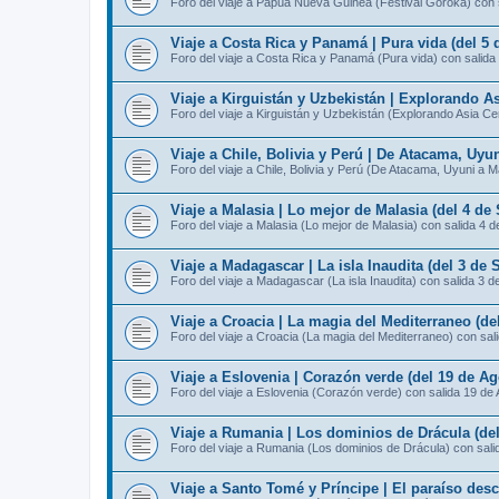
Foro del viaje a Papúa Nueva Guinea (Festival Goroka) con 
Viaje a Costa Rica y Panamá | Pura vida (del 5 
Foro del viaje a Costa Rica y Panamá (Pura vida) con salida
Viaje a Kirguistán y Uzbekistán | Explorando As
Foro del viaje a Kirguistán y Uzbekistán (Explorando Asia Ce
Viaje a Chile, Bolivia y Perú | De Atacama, Uyu
Foro del viaje a Chile, Bolivia y Perú (De Atacama, Uyuni a 
Viaje a Malasia | Lo mejor de Malasia (del 4 de
Foro del viaje a Malasia (Lo mejor de Malasia) con salida 4 
Viaje a Madagascar | La isla Inaudita (del 3 de 
Foro del viaje a Madagascar (La isla Inaudita) con salida 3 d
Viaje a Croacia | La magia del Mediterraneo (de
Foro del viaje a Croacia (La magia del Mediterraneo) con sal
Viaje a Eslovenia | Corazón verde (del 19 de Ag
Foro del viaje a Eslovenia (Corazón verde) con salida 19 de
Viaje a Rumania | Los dominios de Drácula (del
Foro del viaje a Rumania (Los dominios de Drácula) con sali
Viaje a Santo Tomé y Príncipe | El paraíso des