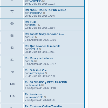
l
V
por
CARMINA
a
m
t
e
16 de Julio de 2026 10:03
j
e
i
r
e
n
m
ú
Re: NUESTRA RUTA POR CHINA
s
77
o
l
V
por
enriquePU
a
m
t
e
25 de Julio de 2026 17:46
j
e
i
r
e
n
m
ú
Re: FUJI
s
60
o
l
V
por
bertaP
a
m
t
e
22 de Julio de 2026 15:54
j
e
i
r
e
n
m
ú
Re: Tarjeta SIM y conexión a …
s
58
o
l
V
por
LBB
a
m
t
e
2 de Agosto de 2026 10:01
j
e
i
r
e
n
m
ú
Re: Que llevar en la mochila
s
43
o
l
V
por
leireLO
a
m
t
e
28 de Julio de 2026 14:11
j
e
i
r
e
n
m
ú
Re: Ruta y actividades
s
81
o
l
V
por
Life
a
m
t
e
3 de Agosto de 2026 13:17
j
e
i
r
e
n
m
ú
Re: Solicitud Visa
s
79
o
l
V
por
sierraviajero
a
m
t
e
21 de Julio de 2026 20:39
j
e
i
r
e
n
m
ú
Re: 60. VISADO y DECLARACIÓN …
s
138
o
l
V
por
beatrizLA
a
m
t
e
1 de Agosto de 2026 11:18
j
e
i
r
e
n
m
ú
Re: traslados
s
115
o
l
V
por
mariaLOPE
a
m
t
e
7 de Agosto de 2026 8:58
j
e
i
r
e
n
m
ú
Re: Customs Online Traveller …
s