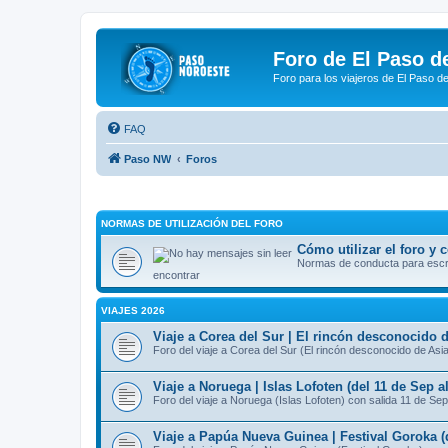
Foro de El Paso d
Foro para los viajeros de El Paso d
FAQ
Paso NW
Foros
NORMAS DE UTILIZACIÓN DEL FORO
Cómo utilizar el foro y
Normas de conducta para escrib
encontrar
VIAJES 2026
Viaje a Corea del Sur | El rincón desconocido d
Foro del viaje a Corea del Sur (El rincón desconocido de Asi
Viaje a Noruega | Islas Lofoten (del 11 de Sep a
Foro del viaje a Noruega (Islas Lofoten) con salida 11 de Sep
Viaje a Papúa Nueva Guinea | Festival Goroka (