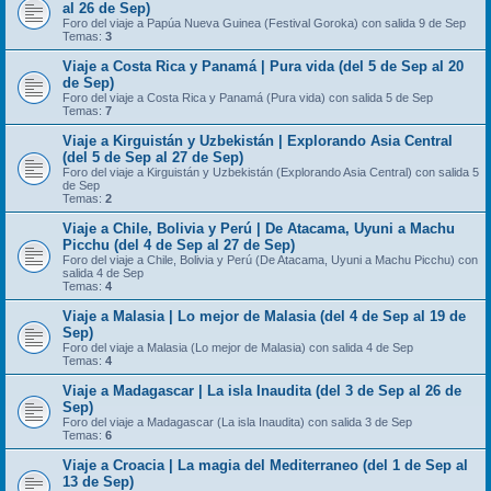
al 26 de Sep)
Foro del viaje a Papúa Nueva Guinea (Festival Goroka) con salida 9 de Sep
Temas:
3
Viaje a Costa Rica y Panamá | Pura vida (del 5 de Sep al 20
de Sep)
Foro del viaje a Costa Rica y Panamá (Pura vida) con salida 5 de Sep
Temas:
7
Viaje a Kirguistán y Uzbekistán | Explorando Asia Central
(del 5 de Sep al 27 de Sep)
Foro del viaje a Kirguistán y Uzbekistán (Explorando Asia Central) con salida 5
de Sep
Temas:
2
Viaje a Chile, Bolivia y Perú | De Atacama, Uyuni a Machu
Picchu (del 4 de Sep al 27 de Sep)
Foro del viaje a Chile, Bolivia y Perú (De Atacama, Uyuni a Machu Picchu) con
salida 4 de Sep
Temas:
4
Viaje a Malasia | Lo mejor de Malasia (del 4 de Sep al 19 de
Sep)
Foro del viaje a Malasia (Lo mejor de Malasia) con salida 4 de Sep
Temas:
4
Viaje a Madagascar | La isla Inaudita (del 3 de Sep al 26 de
Sep)
Foro del viaje a Madagascar (La isla Inaudita) con salida 3 de Sep
Temas:
6
Viaje a Croacia | La magia del Mediterraneo (del 1 de Sep al
13 de Sep)