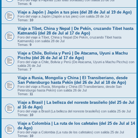
Foro del viaje a Filipinas (Las islas soñadas) con salida 28 de Jul
Temas:
6
Viaje a Japón | Japón a tus pies (del 28 de Jul al 19 de Ago)
Foro del viaje a Japón (Japón a tus pies) con salida 28 de Jul
Temas:
10
Viaje a Tíbet, China y Nepal | De Pekín, cruzando Tibet hasta
Katmandú (del 28 de Jul al 17 de Ago)
Foro del viaje a Tíbet, China y Nepal (De Pekín, cruzando Tibet hasta
Katmandú) con salida 28 de Jul
Temas:
9
Viaje a Chile, Bolivia y Perú | De Atacama, Uyuni a Machu
Picchu (del 26 de Jul al 17 de Ago)
Foro del viaje a Chile, Bolivia y Perú (De Atacama, Uyuni a Machu Picchu) con
salida 26 de Jul
Temas:
7
Viaje a Rusia, Mongolia y China | El Transiberiano, desde
San Petersburgo hasta Pekín (del 26 de Jul al 18 de Ago)
Foro del viaje a Rusia, Mongolia y China (El Transiberiano, desde San
Petersburgo hasta Pekín) con salida 26 de Jul
Temas:
11
Viaje a Brasil | La belleza del noreste brasileño (del 25 de Jul
al 16 de Ago)
Foro del viaje a Brasil (La belleza del noreste brasileño) con salida 25 de Jul
Temas:
10
Viaje a Colombia | La ruta de los cafetales (del 25 de Jul al 14
de Ago)
Foro del viaje a Colombia (La ruta de los cafetales) con salida 25 de Jul
Temas:
10