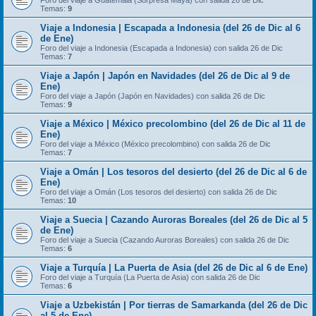
Foro del viaje a Guatemala (Sorpresa Maya) con salida 26 de Dic
Temas:
9
Viaje a Indonesia | Escapada a Indonesia (del 26 de Dic al 6
de Ene)
Foro del viaje a Indonesia (Escapada a Indonesia) con salida 26 de Dic
Temas:
7
Viaje a Japón | Japón en Navidades (del 26 de Dic al 9 de
Ene)
Foro del viaje a Japón (Japón en Navidades) con salida 26 de Dic
Temas:
9
Viaje a México | México precolombino (del 26 de Dic al 11 de
Ene)
Foro del viaje a México (México precolombino) con salida 26 de Dic
Temas:
7
Viaje a Omán | Los tesoros del desierto (del 26 de Dic al 6 de
Ene)
Foro del viaje a Omán (Los tesoros del desierto) con salida 26 de Dic
Temas:
10
Viaje a Suecia | Cazando Auroras Boreales (del 26 de Dic al 5
de Ene)
Foro del viaje a Suecia (Cazando Auroras Boreales) con salida 26 de Dic
Temas:
6
Viaje a Turquía | La Puerta de Asia (del 26 de Dic al 6 de Ene)
Foro del viaje a Turquía (La Puerta de Asia) con salida 26 de Dic
Temas:
6
Viaje a Uzbekistán | Por tierras de Samarkanda (del 26 de Dic
al 5 de Ene)