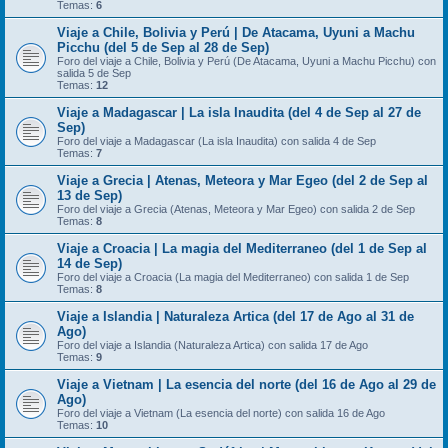
Temas:
6
Viaje a Chile, Bolivia y Perú | De Atacama, Uyuni a Machu
Picchu (del 5 de Sep al 28 de Sep)
Foro del viaje a Chile, Bolivia y Perú (De Atacama, Uyuni a Machu Picchu) con
salida 5 de Sep
Temas:
12
Viaje a Madagascar | La isla Inaudita (del 4 de Sep al 27 de
Sep)
Foro del viaje a Madagascar (La isla Inaudita) con salida 4 de Sep
Temas:
7
Viaje a Grecia | Atenas, Meteora y Mar Egeo (del 2 de Sep al
13 de Sep)
Foro del viaje a Grecia (Atenas, Meteora y Mar Egeo) con salida 2 de Sep
Temas:
8
Viaje a Croacia | La magia del Mediterraneo (del 1 de Sep al
14 de Sep)
Foro del viaje a Croacia (La magia del Mediterraneo) con salida 1 de Sep
Temas:
8
Viaje a Islandia | Naturaleza Artica (del 17 de Ago al 31 de
Ago)
Foro del viaje a Islandia (Naturaleza Artica) con salida 17 de Ago
Temas:
9
Viaje a Vietnam | La esencia del norte (del 16 de Ago al 29 de
Ago)
Foro del viaje a Vietnam (La esencia del norte) con salida 16 de Ago
Temas:
10