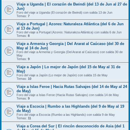
Viaje a Uganda | El corazón de Bwindi (del 13 de Jun al 27 de
Jun)
Foro del viaje a Uganda (El corazón de Bwindi) con salida 13 de Jun
Temas:
7
Viaje a Portugal | Azores: Naturaleza Atlántica (del 6 de Jun
al 13 de Jun)
Foro del viaje a Portugal (Azores: Naturaleza Atlántica) con salida 6 de Jun
Temas:
8
Viaje a Armenia y Georgia | Del Ararat al Caúcaso (del 30 de
May al 14 de Jun)
Foro del viaje a Armenia y Georgia (Del Ararat al Caúcaso) con salida 30 de
May
Temas:
9
Viaje a Japón | Lo mejor de Japón (del 15 de May al 31 de
May)
Foro del viaje a Japón (Lo mejor de Japón) con salida 15 de May
Temas:
10
Viaje a Islas Feroe | Hacia Rutas Salvajes (del 14 de May al 24
de May)
Foro del viaje a Islas Feroe (Hacia Rutas Salvajes) con salida 14 de May
Temas:
9
Viaje a Escocia | Rumbo a las Highlands (del 9 de May al 19
de May)
Foro del viaje a Escocia (Rumbo a las Highlands) con salida 9 de May
Temas:
11
Viaje a Corea del Sur | El rincón desconocido de Asia (del 1