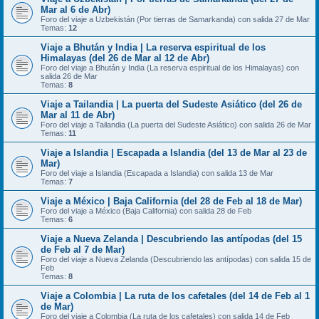
Mar al 6 de Abr)
Foro del viaje a Uzbekistán (Por tierras de Samarkanda) con salida 27 de Mar
Temas:
12
Viaje a Bhután y India | La reserva espiritual de los
Himalayas (del 26 de Mar al 12 de Abr)
Foro del viaje a Bhután y India (La reserva espiritual de los Himalayas) con
salida 26 de Mar
Temas:
8
Viaje a Tailandia | La puerta del Sudeste Asiático (del 26 de
Mar al 11 de Abr)
Foro del viaje a Tailandia (La puerta del Sudeste Asiático) con salida 26 de Mar
Temas:
11
Viaje a Islandia | Escapada a Islandia (del 13 de Mar al 23 de
Mar)
Foro del viaje a Islandia (Escapada a Islandia) con salida 13 de Mar
Temas:
7
Viaje a México | Baja California (del 28 de Feb al 18 de Mar)
Foro del viaje a México (Baja California) con salida 28 de Feb
Temas:
6
Viaje a Nueva Zelanda | Descubriendo las antípodas (del 15
de Feb al 7 de Mar)
Foro del viaje a Nueva Zelanda (Descubriendo las antípodas) con salida 15 de
Feb
Temas:
8
Viaje a Colombia | La ruta de los cafetales (del 14 de Feb al 1
de Mar)
Foro del viaje a Colombia (La ruta de los cafetales) con salida 14 de Feb