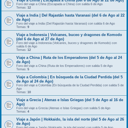
Viaje a China | Escapada a China (del 6 de Ago al 22 de Ago)
Foro del viaje a China (Escapada a China) con salida 6 de Ago
Temas:
12
Viaje a India | Del Rajastán hasta Varanasi (del 6 de Ago al 22
de Ago)
Foro del viaje a India (Del Rajastán hasta Varanasi) con salida 6 de Ago
Temas:
9
Viaje a Indonesia | Volcanes, buceo y dragones de Komodo
(del 6 de Ago al 27 de Ago)
Foro del viaje a Indonesia (Volcanes, buceo y dragones de Komodo) con
salida 6 de Ago
Temas:
12
Viaje a China | Ruta de los Emperadores (del 5 de Ago al 24
de Ago)
Foro del viaje a China (Ruta de los Emperadores) con salida 5 de Ago
Temas:
5
Viaje a Colombia | En búsqueda de la Ciudad Perdida (del 5
de Ago al 24 de Ago)
Foro del viaje a Colombia (En búsqueda de la Ciudad Perdida) con salida 5 de
Ago
Temas:
10
Viaje a Grecia | Atenas e Islas Griegas (del 5 de Ago al 16 de
Ago)
Foro del viaje a Grecia (Atenas e Islas Griegas) con salida 5 de Ago
Temas:
4
Viaje a Japón | Hokkaido, la isla del norte (del 5 de Ago al 26
de Ago)
Foro del viaje a Japón (Hokkaido, la isla del norte) con salida 5 de Ago