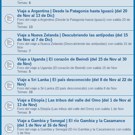
Temas:
6
Viaje a Argentina | Desde la Patagonia hasta Iguazú (del 20
de Nov al 13 de Dic)
Foro del viaje a Argentina (Desde la Patagonia hasta Iguazú) con salida 20 de
Nov
Temas:
13
Viaje a Nueva Zelanda | Descubriendo las antípodas (del 15
de Nov al 7 de Dic)
Foro del viaje a Nueva Zelanda (Descubriendo las antípodas) con salida 15 de
Nov
Temas:
7
Viaje a Uganda | El corazón de Bwindi (del 15 de Nov al 30
de Nov)
Foro del viaje a Uganda (El corazón de Bwindi) con salida 15 de Nov
Temas:
5
Viaje a Sri Lanka | El país desconocido (del 8 de Nov al 22 de
Nov)
Foro del viaje a Sri Lanka (El país desconocido) con salida 8 de Nov
Temas:
10
Viaje a Etiopía | Las tribus del valle del Omo (del 1 de Nov al
13 de Nov)
Foro del viaje a Etiopía (Las tribus del valle del Omo) con salida 1 de Nov
Temas:
9
Viaje a Gambia y Senegal | El río Gambia y la Casamance
(del 1 de Nov al 16 de Nov)
Foro del viaje a Gambia y Senegal (El río Gambia y la Casamance) con salida
1 de Nov