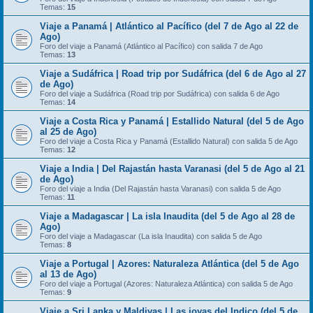
Temas:
15
Viaje a Panamá | Atlántico al Pacífico (del 7 de Ago al 22 de
Ago)
Foro del viaje a Panamá (Atlántico al Pacífico) con salida 7 de Ago
Temas:
13
Viaje a Sudáfrica | Road trip por Sudáfrica (del 6 de Ago al 27
de Ago)
Foro del viaje a Sudáfrica (Road trip por Sudáfrica) con salida 6 de Ago
Temas:
14
Viaje a Costa Rica y Panamá | Estallido Natural (del 5 de Ago
al 25 de Ago)
Foro del viaje a Costa Rica y Panamá (Estallido Natural) con salida 5 de Ago
Temas:
12
Viaje a India | Del Rajastán hasta Varanasi (del 5 de Ago al 21
de Ago)
Foro del viaje a India (Del Rajastán hasta Varanasi) con salida 5 de Ago
Temas:
11
Viaje a Madagascar | La isla Inaudita (del 5 de Ago al 28 de
Ago)
Foro del viaje a Madagascar (La isla Inaudita) con salida 5 de Ago
Temas:
8
Viaje a Portugal | Azores: Naturaleza Atlántica (del 5 de Ago
al 13 de Ago)
Foro del viaje a Portugal (Azores: Naturaleza Atlántica) con salida 5 de Ago
Temas:
9
Viaje a Sri Lanka y Maldivas | Las joyas del Indico (del 5 de