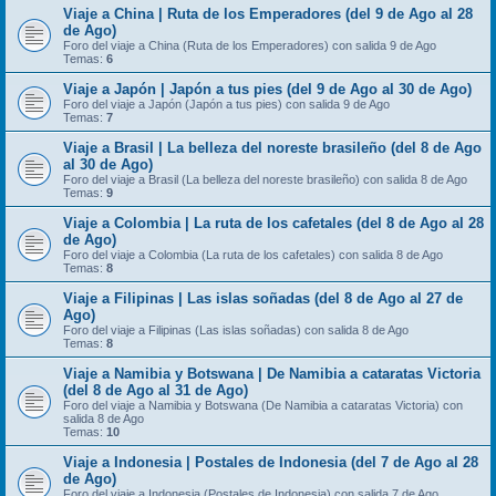
Viaje a China | Ruta de los Emperadores (del 9 de Ago al 28
de Ago)
Foro del viaje a China (Ruta de los Emperadores) con salida 9 de Ago
Temas:
6
Viaje a Japón | Japón a tus pies (del 9 de Ago al 30 de Ago)
Foro del viaje a Japón (Japón a tus pies) con salida 9 de Ago
Temas:
7
Viaje a Brasil | La belleza del noreste brasileño (del 8 de Ago
al 30 de Ago)
Foro del viaje a Brasil (La belleza del noreste brasileño) con salida 8 de Ago
Temas:
9
Viaje a Colombia | La ruta de los cafetales (del 8 de Ago al 28
de Ago)
Foro del viaje a Colombia (La ruta de los cafetales) con salida 8 de Ago
Temas:
8
Viaje a Filipinas | Las islas soñadas (del 8 de Ago al 27 de
Ago)
Foro del viaje a Filipinas (Las islas soñadas) con salida 8 de Ago
Temas:
8
Viaje a Namibia y Botswana | De Namibia a cataratas Victoria
(del 8 de Ago al 31 de Ago)
Foro del viaje a Namibia y Botswana (De Namibia a cataratas Victoria) con
salida 8 de Ago
Temas:
10
Viaje a Indonesia | Postales de Indonesia (del 7 de Ago al 28
de Ago)
Foro del viaje a Indonesia (Postales de Indonesia) con salida 7 de Ago