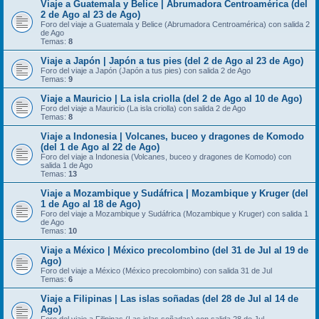
Viaje a Guatemala y Belice | Abrumadora Centroamérica (del
2 de Ago al 23 de Ago)
Foro del viaje a Guatemala y Belice (Abrumadora Centroamérica) con salida 2
de Ago
Temas:
8
Viaje a Japón | Japón a tus pies (del 2 de Ago al 23 de Ago)
Foro del viaje a Japón (Japón a tus pies) con salida 2 de Ago
Temas:
9
Viaje a Mauricio | La isla criolla (del 2 de Ago al 10 de Ago)
Foro del viaje a Mauricio (La isla criolla) con salida 2 de Ago
Temas:
8
Viaje a Indonesia | Volcanes, buceo y dragones de Komodo
(del 1 de Ago al 22 de Ago)
Foro del viaje a Indonesia (Volcanes, buceo y dragones de Komodo) con
salida 1 de Ago
Temas:
13
Viaje a Mozambique y Sudáfrica | Mozambique y Kruger (del
1 de Ago al 18 de Ago)
Foro del viaje a Mozambique y Sudáfrica (Mozambique y Kruger) con salida 1
de Ago
Temas:
10
Viaje a México | México precolombino (del 31 de Jul al 19 de
Ago)
Foro del viaje a México (México precolombino) con salida 31 de Jul
Temas:
6
Viaje a Filipinas | Las islas soñadas (del 28 de Jul al 14 de
Ago)