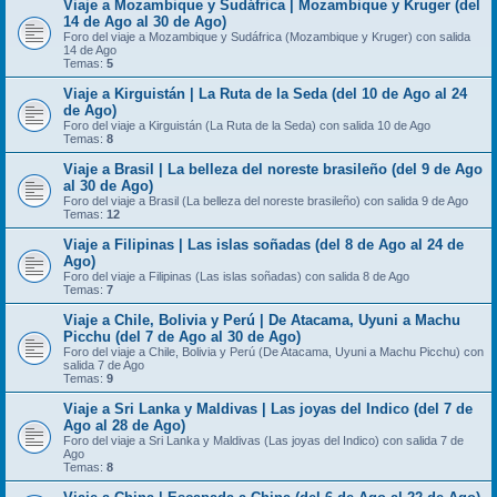
Viaje a Mozambique y Sudáfrica | Mozambique y Kruger (del
14 de Ago al 30 de Ago)
Foro del viaje a Mozambique y Sudáfrica (Mozambique y Kruger) con salida
14 de Ago
Temas:
5
Viaje a Kirguistán | La Ruta de la Seda (del 10 de Ago al 24
de Ago)
Foro del viaje a Kirguistán (La Ruta de la Seda) con salida 10 de Ago
Temas:
8
Viaje a Brasil | La belleza del noreste brasileño (del 9 de Ago
al 30 de Ago)
Foro del viaje a Brasil (La belleza del noreste brasileño) con salida 9 de Ago
Temas:
12
Viaje a Filipinas | Las islas soñadas (del 8 de Ago al 24 de
Ago)
Foro del viaje a Filipinas (Las islas soñadas) con salida 8 de Ago
Temas:
7
Viaje a Chile, Bolivia y Perú | De Atacama, Uyuni a Machu
Picchu (del 7 de Ago al 30 de Ago)
Foro del viaje a Chile, Bolivia y Perú (De Atacama, Uyuni a Machu Picchu) con
salida 7 de Ago
Temas:
9
Viaje a Sri Lanka y Maldivas | Las joyas del Indico (del 7 de
Ago al 28 de Ago)
Foro del viaje a Sri Lanka y Maldivas (Las joyas del Indico) con salida 7 de
Ago
Temas:
8