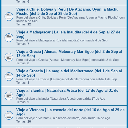
Temas:
6
Viaje a Chile, Bolivia y Perú | De Atacama, Uyuni a Machu
Picchu (del 5 de Sep al 28 de Sep)
Foro del viaje a Chile, Bolivia y Perú (De Atacama, Uyuni a Machu Picchu) con
salida 5 de Sep
Temas:
12
Viaje a Madagascar | La isla Inaudita (del 4 de Sep al 27 de
Sep)
Foro del viaje a Madagascar (La isla Inaudita) con salida 4 de Sep
Temas:
7
Viaje a Grecia | Atenas, Meteora y Mar Egeo (del 2 de Sep al
13 de Sep)
Foro del viaje a Grecia (Atenas, Meteora y Mar Egeo) con salida 2 de Sep
Temas:
8
Viaje a Croacia | La magia del Mediterraneo (del 1 de Sep al
14 de Sep)
Foro del viaje a Croacia (La magia del Mediterraneo) con salida 1 de Sep
Temas:
8
Viaje a Islandia | Naturaleza Artica (del 17 de Ago al 31 de
Ago)
Foro del viaje a Islandia (Naturaleza Artica) con salida 17 de Ago
Temas:
9
Viaje a Vietnam | La esencia del norte (del 16 de Ago al 29 de
Ago)
Foro del viaje a Vietnam (La esencia del norte) con salida 16 de Ago
Temas:
10