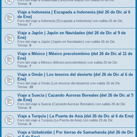
Foro del viaje a Guatemala (Sorpresa Maya) con salida 26 de Dic
Temas:
9
Viaje a Indonesia | Escapada a Indonesia (del 26 de Dic al 6
de Ene)
Foro del viaje a Indonesia (Escapada a Indonesia) con salida 26 de Dic
Temas:
7
Viaje a Japón | Japón en Navidades (del 26 de Dic al 9 de
Ene)
Foro del viaje a Japón (Japón en Navidades) con salida 26 de Dic
Temas:
9
Viaje a México | México precolombino (del 26 de Dic al 11 de
Ene)
Foro del viaje a México (México precolombino) con salida 26 de Dic
Temas:
7
Viaje a Omán | Los tesoros del desierto (del 26 de Dic al 6 de
Ene)
Foro del viaje a Omán (Los tesoros del desierto) con salida 26 de Dic
Temas:
10
Viaje a Suecia | Cazando Auroras Boreales (del 26 de Dic al 5
de Ene)
Foro del viaje a Suecia (Cazando Auroras Boreales) con salida 26 de Dic
Temas:
6
Viaje a Turquía | La Puerta de Asia (del 26 de Dic al 6 de Ene)
Foro del viaje a Turquía (La Puerta de Asia) con salida 26 de Dic
Temas:
6
Viaje a Uzbekistán | Por tierras de Samarkanda (del 26 de Dic
al 5 de Ene)