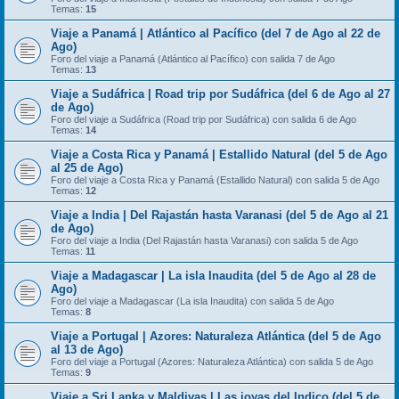
Temas:
15
Viaje a Panamá | Atlántico al Pacífico (del 7 de Ago al 22 de
Ago)
Foro del viaje a Panamá (Atlántico al Pacífico) con salida 7 de Ago
Temas:
13
Viaje a Sudáfrica | Road trip por Sudáfrica (del 6 de Ago al 27
de Ago)
Foro del viaje a Sudáfrica (Road trip por Sudáfrica) con salida 6 de Ago
Temas:
14
Viaje a Costa Rica y Panamá | Estallido Natural (del 5 de Ago
al 25 de Ago)
Foro del viaje a Costa Rica y Panamá (Estallido Natural) con salida 5 de Ago
Temas:
12
Viaje a India | Del Rajastán hasta Varanasi (del 5 de Ago al 21
de Ago)
Foro del viaje a India (Del Rajastán hasta Varanasi) con salida 5 de Ago
Temas:
11
Viaje a Madagascar | La isla Inaudita (del 5 de Ago al 28 de
Ago)
Foro del viaje a Madagascar (La isla Inaudita) con salida 5 de Ago
Temas:
8
Viaje a Portugal | Azores: Naturaleza Atlántica (del 5 de Ago
al 13 de Ago)
Foro del viaje a Portugal (Azores: Naturaleza Atlántica) con salida 5 de Ago
Temas:
9
Viaje a Sri Lanka y Maldivas | Las joyas del Indico (del 5 de