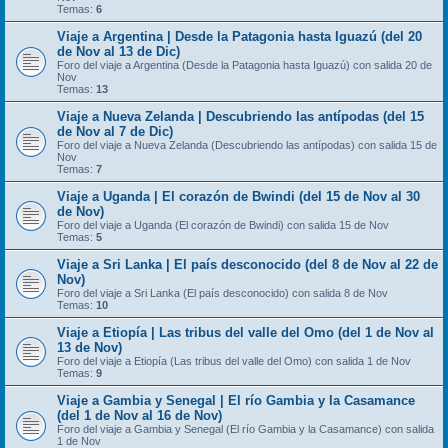
Temas:
6
Viaje a Argentina | Desde la Patagonia hasta Iguazú (del 20
de Nov al 13 de Dic)
Foro del viaje a Argentina (Desde la Patagonia hasta Iguazú) con salida 20 de
Nov
Temas:
13
Viaje a Nueva Zelanda | Descubriendo las antípodas (del 15
de Nov al 7 de Dic)
Foro del viaje a Nueva Zelanda (Descubriendo las antípodas) con salida 15 de
Nov
Temas:
7
Viaje a Uganda | El corazón de Bwindi (del 15 de Nov al 30
de Nov)
Foro del viaje a Uganda (El corazón de Bwindi) con salida 15 de Nov
Temas:
5
Viaje a Sri Lanka | El país desconocido (del 8 de Nov al 22 de
Nov)
Foro del viaje a Sri Lanka (El país desconocido) con salida 8 de Nov
Temas:
10
Viaje a Etiopía | Las tribus del valle del Omo (del 1 de Nov al
13 de Nov)
Foro del viaje a Etiopía (Las tribus del valle del Omo) con salida 1 de Nov
Temas:
9
Viaje a Gambia y Senegal | El río Gambia y la Casamance
(del 1 de Nov al 16 de Nov)
Foro del viaje a Gambia y Senegal (El río Gambia y la Casamance) con salida
1 de Nov