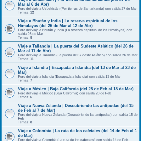
Mar al 6 de Abr)
Foro del viaje a Uzbekistán (Por tierras de Samarkanda) con salida 27 de Mar
Temas:
12
Viaje a Bhután y India | La reserva espiritual de los
Himalayas (del 26 de Mar al 12 de Abr)
Foro del viaje a Bhután y India (La reserva espiritual de los Himalayas) con
salida 26 de Mar
Temas:
8
Viaje a Tailandia | La puerta del Sudeste Asiático (del 26 de
Mar al 11 de Abr)
Foro del viaje a Tailandia (La puerta del Sudeste Asiático) con salida 26 de Mar
Temas:
11
Viaje a Islandia | Escapada a Islandia (del 13 de Mar al 23 de
Mar)
Foro del viaje a Islandia (Escapada a Islandia) con salida 13 de Mar
Temas:
7
Viaje a México | Baja California (del 28 de Feb al 18 de Mar)
Foro del viaje a México (Baja California) con salida 28 de Feb
Temas:
6
Viaje a Nueva Zelanda | Descubriendo las antípodas (del 15
de Feb al 7 de Mar)
Foro del viaje a Nueva Zelanda (Descubriendo las antípodas) con salida 15 de
Feb
Temas:
8
Viaje a Colombia | La ruta de los cafetales (del 14 de Feb al 1
de Mar)
Foro del viaje a Colombia (La ruta de los cafetales) con salida 14 de Feb