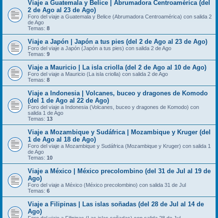
Viaje a Guatemala y Belice | Abrumadora Centroamérica (del
2 de Ago al 23 de Ago)
Foro del viaje a Guatemala y Belice (Abrumadora Centroamérica) con salida 2
de Ago
Temas:
8
Viaje a Japón | Japón a tus pies (del 2 de Ago al 23 de Ago)
Foro del viaje a Japón (Japón a tus pies) con salida 2 de Ago
Temas:
9
Viaje a Mauricio | La isla criolla (del 2 de Ago al 10 de Ago)
Foro del viaje a Mauricio (La isla criolla) con salida 2 de Ago
Temas:
8
Viaje a Indonesia | Volcanes, buceo y dragones de Komodo
(del 1 de Ago al 22 de Ago)
Foro del viaje a Indonesia (Volcanes, buceo y dragones de Komodo) con
salida 1 de Ago
Temas:
13
Viaje a Mozambique y Sudáfrica | Mozambique y Kruger (del
1 de Ago al 18 de Ago)
Foro del viaje a Mozambique y Sudáfrica (Mozambique y Kruger) con salida 1
de Ago
Temas:
10
Viaje a México | México precolombino (del 31 de Jul al 19 de
Ago)
Foro del viaje a México (México precolombino) con salida 31 de Jul
Temas:
6
Viaje a Filipinas | Las islas soñadas (del 28 de Jul al 14 de
Ago)