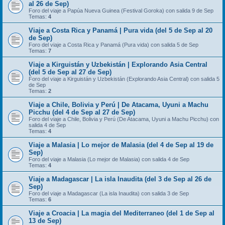
al 26 de Sep)
Foro del viaje a Papúa Nueva Guinea (Festival Goroka) con salida 9 de Sep
Temas:
4
Viaje a Costa Rica y Panamá | Pura vida (del 5 de Sep al 20
de Sep)
Foro del viaje a Costa Rica y Panamá (Pura vida) con salida 5 de Sep
Temas:
7
Viaje a Kirguistán y Uzbekistán | Explorando Asia Central
(del 5 de Sep al 27 de Sep)
Foro del viaje a Kirguistán y Uzbekistán (Explorando Asia Central) con salida 5
de Sep
Temas:
2
Viaje a Chile, Bolivia y Perú | De Atacama, Uyuni a Machu
Picchu (del 4 de Sep al 27 de Sep)
Foro del viaje a Chile, Bolivia y Perú (De Atacama, Uyuni a Machu Picchu) con
salida 4 de Sep
Temas:
4
Viaje a Malasia | Lo mejor de Malasia (del 4 de Sep al 19 de
Sep)
Foro del viaje a Malasia (Lo mejor de Malasia) con salida 4 de Sep
Temas:
4
Viaje a Madagascar | La isla Inaudita (del 3 de Sep al 26 de
Sep)
Foro del viaje a Madagascar (La isla Inaudita) con salida 3 de Sep
Temas:
6
Viaje a Croacia | La magia del Mediterraneo (del 1 de Sep al
13 de Sep)