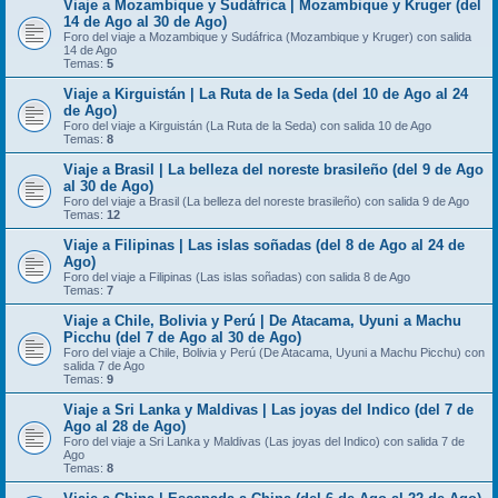
Viaje a Mozambique y Sudáfrica | Mozambique y Kruger (del
14 de Ago al 30 de Ago)
Foro del viaje a Mozambique y Sudáfrica (Mozambique y Kruger) con salida
14 de Ago
Temas:
5
Viaje a Kirguistán | La Ruta de la Seda (del 10 de Ago al 24
de Ago)
Foro del viaje a Kirguistán (La Ruta de la Seda) con salida 10 de Ago
Temas:
8
Viaje a Brasil | La belleza del noreste brasileño (del 9 de Ago
al 30 de Ago)
Foro del viaje a Brasil (La belleza del noreste brasileño) con salida 9 de Ago
Temas:
12
Viaje a Filipinas | Las islas soñadas (del 8 de Ago al 24 de
Ago)
Foro del viaje a Filipinas (Las islas soñadas) con salida 8 de Ago
Temas:
7
Viaje a Chile, Bolivia y Perú | De Atacama, Uyuni a Machu
Picchu (del 7 de Ago al 30 de Ago)
Foro del viaje a Chile, Bolivia y Perú (De Atacama, Uyuni a Machu Picchu) con
salida 7 de Ago
Temas:
9
Viaje a Sri Lanka y Maldivas | Las joyas del Indico (del 7 de
Ago al 28 de Ago)
Foro del viaje a Sri Lanka y Maldivas (Las joyas del Indico) con salida 7 de
Ago
Temas:
8