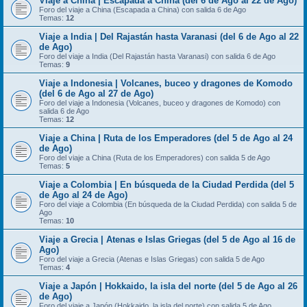
Viaje a China | Escapada a China (del 6 de Ago al 22 de Ago)
Foro del viaje a China (Escapada a China) con salida 6 de Ago
Temas:
12
Viaje a India | Del Rajastán hasta Varanasi (del 6 de Ago al 22
de Ago)
Foro del viaje a India (Del Rajastán hasta Varanasi) con salida 6 de Ago
Temas:
9
Viaje a Indonesia | Volcanes, buceo y dragones de Komodo
(del 6 de Ago al 27 de Ago)
Foro del viaje a Indonesia (Volcanes, buceo y dragones de Komodo) con
salida 6 de Ago
Temas:
12
Viaje a China | Ruta de los Emperadores (del 5 de Ago al 24
de Ago)
Foro del viaje a China (Ruta de los Emperadores) con salida 5 de Ago
Temas:
5
Viaje a Colombia | En búsqueda de la Ciudad Perdida (del 5
de Ago al 24 de Ago)
Foro del viaje a Colombia (En búsqueda de la Ciudad Perdida) con salida 5 de
Ago
Temas:
10
Viaje a Grecia | Atenas e Islas Griegas (del 5 de Ago al 16 de
Ago)
Foro del viaje a Grecia (Atenas e Islas Griegas) con salida 5 de Ago
Temas:
4
Viaje a Japón | Hokkaido, la isla del norte (del 5 de Ago al 26
de Ago)
Foro del viaje a Japón (Hokkaido, la isla del norte) con salida 5 de Ago