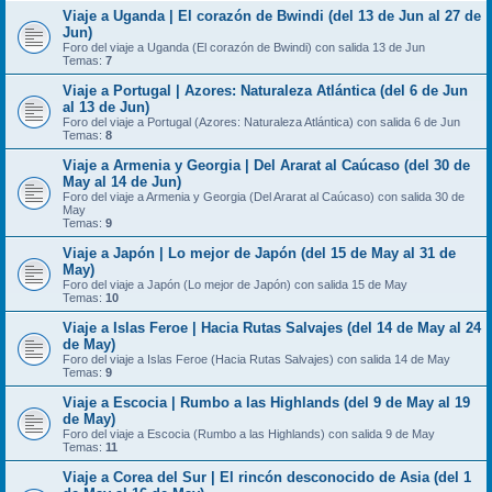
Viaje a Uganda | El corazón de Bwindi (del 13 de Jun al 27 de
Jun)
Foro del viaje a Uganda (El corazón de Bwindi) con salida 13 de Jun
Temas:
7
Viaje a Portugal | Azores: Naturaleza Atlántica (del 6 de Jun
al 13 de Jun)
Foro del viaje a Portugal (Azores: Naturaleza Atlántica) con salida 6 de Jun
Temas:
8
Viaje a Armenia y Georgia | Del Ararat al Caúcaso (del 30 de
May al 14 de Jun)
Foro del viaje a Armenia y Georgia (Del Ararat al Caúcaso) con salida 30 de
May
Temas:
9
Viaje a Japón | Lo mejor de Japón (del 15 de May al 31 de
May)
Foro del viaje a Japón (Lo mejor de Japón) con salida 15 de May
Temas:
10
Viaje a Islas Feroe | Hacia Rutas Salvajes (del 14 de May al 24
de May)
Foro del viaje a Islas Feroe (Hacia Rutas Salvajes) con salida 14 de May
Temas:
9
Viaje a Escocia | Rumbo a las Highlands (del 9 de May al 19
de May)
Foro del viaje a Escocia (Rumbo a las Highlands) con salida 9 de May
Temas:
11
Viaje a Corea del Sur | El rincón desconocido de Asia (del 1