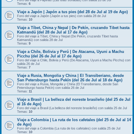
Foro del viaje a Filipinas (Las islas soñadas) con salida 28 de Jul
Temas:
6
Viaje a Japón | Japón a tus pies (del 28 de Jul al 19 de Ago)
Foro del viaje a Japón (Japón a tus pies) con salida 28 de Jul
Temas:
10
Viaje a Tíbet, China y Nepal | De Pekín, cruzando Tibet hasta
Katmandú (del 28 de Jul al 17 de Ago)
Foro del viaje a Tíbet, China y Nepal (De Pekín, cruzando Tibet hasta
Katmandú) con salida 28 de Jul
Temas:
9
Viaje a Chile, Bolivia y Perú | De Atacama, Uyuni a Machu
Picchu (del 26 de Jul al 17 de Ago)
Foro del viaje a Chile, Bolivia y Perú (De Atacama, Uyuni a Machu Picchu) con
salida 26 de Jul
Temas:
7
Viaje a Rusia, Mongolia y China | El Transiberiano, desde
San Petersburgo hasta Pekín (del 26 de Jul al 18 de Ago)
Foro del viaje a Rusia, Mongolia y China (El Transiberiano, desde San
Petersburgo hasta Pekín) con salida 26 de Jul
Temas:
11
Viaje a Brasil | La belleza del noreste brasileño (del 25 de Jul
al 16 de Ago)
Foro del viaje a Brasil (La belleza del noreste brasileño) con salida 25 de Jul
Temas:
10
Viaje a Colombia | La ruta de los cafetales (del 25 de Jul al 14
de Ago)
Foro del viaje a Colombia (La ruta de los cafetales) con salida 25 de Jul
Temas:
10