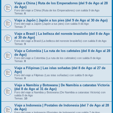
Viaje a China | Ruta de los Emperadores (del 9 de Ago al 28
de Ago)
Foro del viaje a China (Ruta de los Emperadores) con salida 9 de Ago
Temas:
6
Viaje a Japón | Japón a tus pies (del 9 de Ago al 30 de Ago)
Foro del viaje a Japón (Japón a tus pies) con salida 9 de Ago
Temas:
7
Viaje a Brasil | La belleza del noreste brasileño (del 8 de Ago
al 30 de Ago)
Foro del viaje a Brasil (La belleza del noreste brasileño) con salida 8 de Ago
Temas:
9
Viaje a Colombia | La ruta de los cafetales (del 8 de Ago al 28
de Ago)
Foro del viaje a Colombia (La ruta de los cafetales) con salida 8 de Ago
Temas:
8
Viaje a Filipinas | Las islas soñadas (del 8 de Ago al 27 de
Ago)
Foro del viaje a Filipinas (Las islas soñadas) con salida 8 de Ago
Temas:
8
Viaje a Namibia y Botswana | De Namibia a cataratas Victoria
(del 8 de Ago al 31 de Ago)
Foro del viaje a Namibia y Botswana (De Namibia a cataratas Victoria) con
salida 8 de Ago
Temas:
10
Viaje a Indonesia | Postales de Indonesia (del 7 de Ago al 28
de Ago)
Foro del viaje a Indonesia (Postales de Indonesia) con salida 7 de Ago