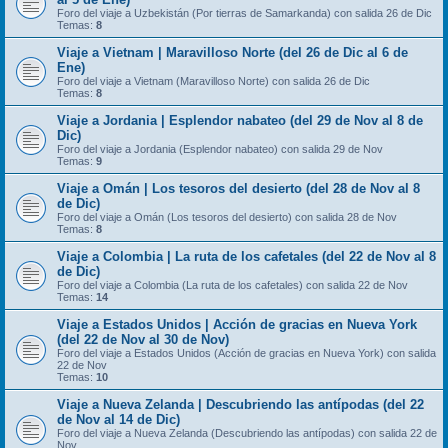
Foro del viaje a Uzbekistán (Por tierras de Samarkanda) con salida 26 de Dic
Temas:
8
Viaje a Vietnam | Maravilloso Norte (del 26 de Dic al 6 de
Ene)
Foro del viaje a Vietnam (Maravilloso Norte) con salida 26 de Dic
Temas:
8
Viaje a Jordania | Esplendor nabateo (del 29 de Nov al 8 de
Dic)
Foro del viaje a Jordania (Esplendor nabateo) con salida 29 de Nov
Temas:
9
Viaje a Omán | Los tesoros del desierto (del 28 de Nov al 8
de Dic)
Foro del viaje a Omán (Los tesoros del desierto) con salida 28 de Nov
Temas:
8
Viaje a Colombia | La ruta de los cafetales (del 22 de Nov al 8
de Dic)
Foro del viaje a Colombia (La ruta de los cafetales) con salida 22 de Nov
Temas:
14
Viaje a Estados Unidos | Acción de gracias en Nueva York
(del 22 de Nov al 30 de Nov)
Foro del viaje a Estados Unidos (Acción de gracias en Nueva York) con salida
22 de Nov
Temas:
10
Viaje a Nueva Zelanda | Descubriendo las antípodas (del 22
de Nov al 14 de Dic)
Foro del viaje a Nueva Zelanda (Descubriendo las antípodas) con salida 22 de
Nov