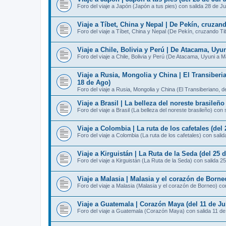
Foro del viaje a Japón (Japón a tus pies) con salida 28 de Ju
Viaje a Tíbet, China y Nepal | De Pekín, cruzan
Foro del viaje a Tíbet, China y Nepal (De Pekín, cruzando T
Viaje a Chile, Bolivia y Perú | De Atacama, Uyu
Foro del viaje a Chile, Bolivia y Perú (De Atacama, Uyuni a 
Viaje a Rusia, Mongolia y China | El Transiberi
18 de Ago)
Foro del viaje a Rusia, Mongolia y China (El Transiberiano, 
Viaje a Brasil | La belleza del noreste brasileño
Foro del viaje a Brasil (La belleza del noreste brasileño) con 
Viaje a Colombia | La ruta de los cafetales (del 
Foro del viaje a Colombia (La ruta de los cafetales) con salid
Viaje a Kirguistán | La Ruta de la Seda (del 25 d
Foro del viaje a Kirguistán (La Ruta de la Seda) con salida 25
Viaje a Malasia | Malasia y el corazón de Borneo
Foro del viaje a Malasia (Malasia y el corazón de Borneo) con
Viaje a Guatemala | Corazón Maya (del 11 de Jul
Foro del viaje a Guatemala (Corazón Maya) con salida 11 de