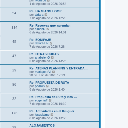
V
por
Monsbd
a
m
t
e
1 de Agosto de 2026 20:54
j
e
i
r
e
n
m
ú
Re: HA GIANG LOOP
s
54
o
l
V
por
aldara
a
m
t
e
7 de Agosto de 2026 12:26
j
e
i
r
e
n
m
ú
Re: Reservas que apremian
s
114
o
l
V
por
simonR
a
m
t
e
6 de Agosto de 2026 14:01
j
e
i
r
e
n
m
ú
Re: EQUIPAJE
s
45
o
l
V
por
davidPER
a
m
t
e
7 de Agosto de 2026 7:28
j
e
i
r
e
n
m
ú
Re: OTRAS DUDAS
s
47
o
l
V
por
anabelenG
a
m
t
e
5 de Agosto de 2026 13:25
j
e
i
r
e
n
m
ú
Re: ATENAS PLANNING Y ENTRADA…
s
29
o
l
V
por
mariajoseVI
a
m
t
e
20 de Julio de 2026 17:23
j
e
i
r
e
n
m
ú
Re: PROPUESTA DE RUTA
s
86
o
l
V
por
pedroS
a
m
t
e
8 de Agosto de 2026 1:40
j
e
i
r
e
n
m
ú
Re: Propuesta de Ruta y Info …
s
32
o
l
V
por
eugeniaT
a
m
t
e
7 de Agosto de 2026 19:19
j
e
i
r
e
n
m
ú
Re: Actividades en el Kruguer
s
176
o
l
V
por
jesusjaime
a
m
t
e
8 de Agosto de 2026 13:58
j
e
i
r
e
n
m
ú
ALOJAMIENTOS
s
39
o