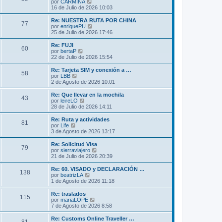
l
V
por
CARMINA
a
m
t
e
16 de Julio de 2026 10:03
j
e
i
r
e
n
m
ú
Re: NUESTRA RUTA POR CHINA
s
77
o
l
V
por
enriquePU
a
m
t
e
25 de Julio de 2026 17:46
j
e
i
r
e
n
m
ú
Re: FUJI
s
60
o
l
V
por
bertaP
a
m
t
e
22 de Julio de 2026 15:54
j
e
i
r
e
n
m
ú
Re: Tarjeta SIM y conexión a …
s
58
o
l
V
por
LBB
a
m
t
e
2 de Agosto de 2026 10:01
j
e
i
r
e
n
m
ú
Re: Que llevar en la mochila
s
43
o
l
V
por
leireLO
a
m
t
e
28 de Julio de 2026 14:11
j
e
i
r
e
n
m
ú
Re: Ruta y actividades
s
81
o
l
V
por
Life
a
m
t
e
3 de Agosto de 2026 13:17
j
e
i
r
e
n
m
ú
Re: Solicitud Visa
s
79
o
l
V
por
sierraviajero
a
m
t
e
21 de Julio de 2026 20:39
j
e
i
r
e
n
m
ú
Re: 60. VISADO y DECLARACIÓN …
s
138
o
l
V
por
beatrizLA
a
m
t
e
1 de Agosto de 2026 11:18
j
e
i
r
e
n
m
ú
Re: traslados
s
115
o
l
V
por
mariaLOPE
a
m
t
e
7 de Agosto de 2026 8:58
j
e
i
r
e
n
m
ú
Re: Customs Online Traveller …
s