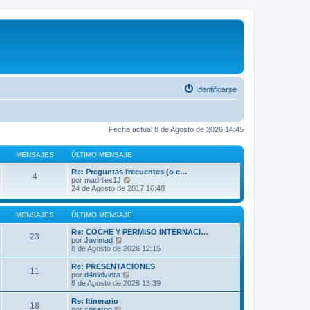
Identificarse
Fecha actual 8 de Agosto de 2026 14:45
MENSAJES
ÚLTIMO MENSAJE
Re: Preguntas frecuentes (o c…
4
V
por
madriles1J
e
24 de Agosto de 2017 16:48
r
ú
l
MENSAJES
ÚLTIMO MENSAJE
t
i
Re: COCHE Y PERMISO INTERNACI…
23
m
V
por
Javimad
o
e
8 de Agosto de 2026 12:15
m
r
e
ú
Re: PRESENTACIONES
11
n
l
V
por
d4nielviera
s
t
e
8 de Agosto de 2026 13:39
a
i
r
j
m
ú
Re: Itinerario
e
18
o
l
V
por
cpseron