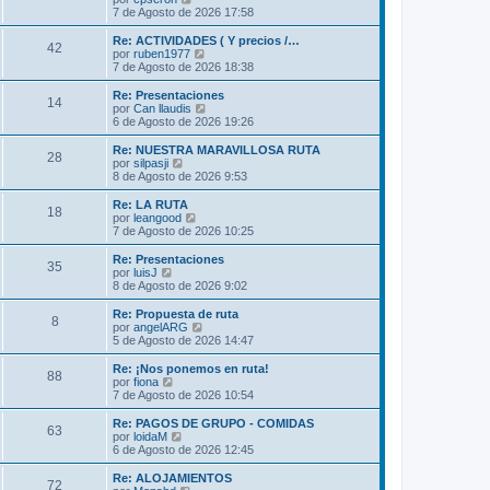
m
t
e
7 de Agosto de 2026 17:58
e
i
r
n
m
ú
Re: ACTIVIDADES ( Y precios /…
s
42
o
l
V
por
ruben1977
a
m
t
e
7 de Agosto de 2026 18:38
j
e
i
r
e
n
m
ú
Re: Presentaciones
s
14
o
l
V
por
Can llaudis
a
m
t
e
6 de Agosto de 2026 19:26
j
e
i
r
e
n
m
ú
Re: NUESTRA MARAVILLOSA RUTA
s
28
o
l
V
por
silpasji
a
m
t
e
8 de Agosto de 2026 9:53
j
e
i
r
e
n
m
ú
Re: LA RUTA
s
18
o
l
V
por
leangood
a
m
t
e
7 de Agosto de 2026 10:25
j
e
i
r
e
n
m
ú
Re: Presentaciones
s
35
o
l
V
por
luisJ
a
m
t
e
8 de Agosto de 2026 9:02
j
e
i
r
e
n
m
ú
Re: Propuesta de ruta
s
8
o
l
V
por
angelARG
a
m
t
e
5 de Agosto de 2026 14:47
j
e
i
r
e
n
m
ú
Re: ¡Nos ponemos en ruta!
s
88
o
l
V
por
fiona
a
m
t
e
7 de Agosto de 2026 10:54
j
e
i
r
e
n
m
ú
Re: PAGOS DE GRUPO - COMIDAS
s
63
o
l
V
por
loidaM
a
m
t
e
6 de Agosto de 2026 12:45
j
e
i
r
e
n
m
ú
Re: ALOJAMIENTOS
s
72
o
l