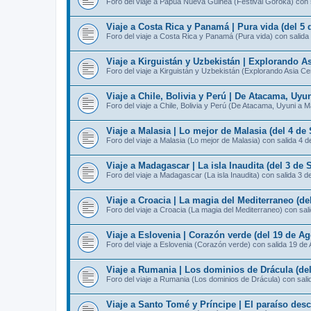
Foro del viaje a Papúa Nueva Guinea (Festival Goroka) con 
Viaje a Costa Rica y Panamá | Pura vida (del 5 
Foro del viaje a Costa Rica y Panamá (Pura vida) con salida
Viaje a Kirguistán y Uzbekistán | Explorando As
Foro del viaje a Kirguistán y Uzbekistán (Explorando Asia Ce
Viaje a Chile, Bolivia y Perú | De Atacama, Uyu
Foro del viaje a Chile, Bolivia y Perú (De Atacama, Uyuni a 
Viaje a Malasia | Lo mejor de Malasia (del 4 de
Foro del viaje a Malasia (Lo mejor de Malasia) con salida 4 
Viaje a Madagascar | La isla Inaudita (del 3 de 
Foro del viaje a Madagascar (La isla Inaudita) con salida 3 d
Viaje a Croacia | La magia del Mediterraneo (de
Foro del viaje a Croacia (La magia del Mediterraneo) con sal
Viaje a Eslovenia | Corazón verde (del 19 de Ag
Foro del viaje a Eslovenia (Corazón verde) con salida 19 de
Viaje a Rumania | Los dominios de Drácula (del
Foro del viaje a Rumania (Los dominios de Drácula) con sali
Viaje a Santo Tomé y Príncipe | El paraíso des