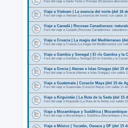
Foro del viaje a Santo Tomé y Príncipe (El paraíso desconoc
Viaje a Vietnam | La esencia del norte (del 16 
Foro del viaje a Vietnam (La esencia del norte) con salida 16
Viaje a Canadá | Rocosas Canadienses: naturale
Foro del viaje a Canadá (Rocosas Canadienses: naturaleza e
Viaje a Croacia | La magia del Mediterraneo (de
Foro del viaje a Croacia (La magia del Mediterraneo) con sal
Viaje a Gambia y Senegal | El río Gambia y la 
Foro del viaje a Gambia y Senegal (El río Gambia y la Casa
Viaje a Grecia | Atenas e Islas Griegas (del 15 
Foro del viaje a Grecia (Atenas e Islas Griegas) con salida 
Viaje a Guatemala | Corazón Maya (del 15 de Ag
Foro del viaje a Guatemala (Corazón Maya) con salida 15 d
Viaje a Kirguistán | La Ruta de la Seda (del 15 
Foro del viaje a Kirguistán (La Ruta de la Seda) con salida 1
Viaje a Mozambique y Sudáfrica | Mozambique y
Foro del viaje a Mozambique y Sudáfrica (Mozambique y Kru
Viaje a México | Yucatán, Oaxaca y DF (del 15 d