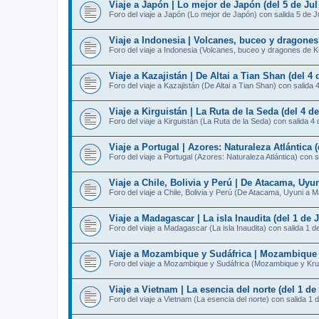
Viaje a Japón | Lo mejor de Japón (del 5 de Jul 
Foro del viaje a Japón (Lo mejor de Japón) con salida 5 de J
Viaje a Indonesia | Volcanes, buceo y dragones
Foro del viaje a Indonesia (Volcanes, buceo y dragones de K
Viaje a Kazajistán | De Altai a Tian Shan (del 4 d
Foro del viaje a Kazajistán (De Altai a Tian Shan) con salida 
Viaje a Kirguistán | La Ruta de la Seda (del 4 de
Foro del viaje a Kirguistán (La Ruta de la Seda) con salida 4 
Viaje a Portugal | Azores: Naturaleza Atlántica (
Foro del viaje a Portugal (Azores: Naturaleza Atlántica) con s
Viaje a Chile, Bolivia y Perú | De Atacama, Uyun
Foro del viaje a Chile, Bolivia y Perú (De Atacama, Uyuni a 
Viaje a Madagascar | La isla Inaudita (del 1 de J
Foro del viaje a Madagascar (La isla Inaudita) con salida 1 de
Viaje a Mozambique y Sudáfrica | Mozambique y 
Foro del viaje a Mozambique y Sudáfrica (Mozambique y Krug
Viaje a Vietnam | La esencia del norte (del 1 de 
Foro del viaje a Vietnam (La esencia del norte) con salida 1 d