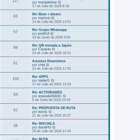
s
117
o
l
V
por
mariadelmar
a
m
t
e
17 de Julio de 2026 8:18
j
e
i
r
e
n
m
ú
Re: Bote + dinero
s
63
o
l
V
por
marirosi
a
m
t
e
14 de Julio de 2026 13:01
j
e
i
r
e
n
m
ú
Re: Grupo Whatsapp
s
57
o
l
V
por
jordiGA
a
m
t
e
19 de Junio de 2026 9:50
j
e
i
r
e
n
m
ú
Re: QR entrada a Japón
s
88
o
l
V
por
Canarito
a
m
t
e
24 de Julio de 2026 18:31
j
e
i
r
e
n
m
ú
Asuntos financieros
s
61
o
l
V
por
chipi
a
m
t
e
24 de Julio de 2026 17:55
j
e
i
r
e
n
m
ú
Re: APPS
s
105
o
l
V
por
mpilarG
a
m
t
e
17 de Julio de 2026 14:25
j
e
i
r
e
n
m
ú
Re: ACTIVIDADES
s
64
o
l
V
por
anaisabelSANC
a
m
t
e
5 de Junio de 2026 20:34
j
e
i
r
e
n
m
ú
Re: PROPUESTA DE RUTA
s
61
o
l
V
por
lauraL
a
m
t
e
21 de Julio de 2026 20:37
j
e
i
r
e
n
m
ú
Re: MOCHILA
s
36
o
l
V
por
davidHU
a
m
t
e
24 de Julio de 2026 17:44
j
e
i
r
e
n
m
ú
Re: RUTA