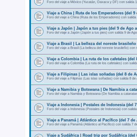
Foro del viaje a México (Yucatán, Oaxaca y DF) con salida 
Viaje a China | Ruta de los Emperadores (del 9
Foro del viaje a China (Ruta de los Emperadores) con salida
Viaje a Japón | Japón a tus pies (del 9 de Ago 
Foro del viaje a Japón (Japón a tus pies) con salida 9 de Ago
Viaje a Brasil | La belleza del noreste brasileño
Foro del viaje a Brasil (La belleza del noreste brasileño) con 
Viaje a Colombia | La ruta de los cafetales (del
Foro del viaje a Colombia (La ruta de los cafetales) con sali
Viaje a Filipinas | Las islas soñadas (del 8 de 
Foro del viaje a Filipinas (Las islas soñadas) con salida 8 de
Viaje a Namibia y Botswana | De Namibia a catar
Foro del viaje a Namibia y Botswana (De Namibia a cataratas 
Viaje a Indonesia | Postales de Indonesia (del 
Foro del viaje a Indonesia (Postales de Indonesia) con salid
Viaje a Panamá | Atlántico al Pacífico (del 7 de
Foro del viaje a Panamá (Atlántico al Pacífico) con salida 7 
Viaje a Sudáfrica | Road trip por Sudáfrica (del