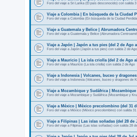
Foro del viaje a Sri Lanka (El país desconocido) con salida 
Viaje a Colombia | En búsqueda de la Ciudad Pe
Foro del viaje a Colombia (En búsqueda de la Ciudad Perdida
Viaje a Guatemala y Belice | Abrumadora Centro
Foro del viaje a Guatemala y Belice (Abrumadora Centroamér
Viaje a Japón | Japón a tus pies (del 2 de Ago 
Foro del viaje a Japón (Japón a tus pies) con salida 2 de Ago
Viaje a Mauricio | La isla criolla (del 2 de Ago 
Foro del viaje a Mauricio (La isla criolla) con salida 2 de Ago
Viaje a Indonesia | Volcanes, buceo y dragone
Foro del viaje a Indonesia (Volcanes, buceo y dragones de 
Viaje a Mozambique y Sudáfrica | Mozambique y
Foro del viaje a Mozambique y Sudáfrica (Mozambique y Kru
Viaje a México | México precolombino (del 31 d
Foro del viaje a México (México precolombino) con salida 31
Viaje a Filipinas | Las islas soñadas (del 28 de 
Foro del viaje a Filipinas (Las islas soñadas) con salida 28 d
Viaje a Japón | Japón a tus pies (del 28 de Jul 