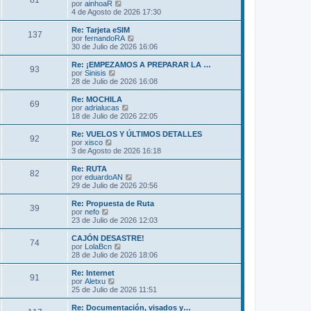
81
o
l
V
por
ainhoaR
a
m
t
e
4 de Agosto de 2026 17:30
j
e
i
r
e
n
m
ú
Re: Tarjeta eSIM
s
137
o
l
V
por
fernandoRA
a
m
t
e
30 de Julio de 2026 16:06
j
e
i
r
e
n
m
ú
Re: ¡EMPEZAMOS A PREPARAR LA …
s
93
o
l
V
por
Sinisis
a
m
t
e
28 de Julio de 2026 16:08
j
e
i
r
e
n
m
ú
Re: MOCHILA
s
69
o
l
V
por
adrialucas
a
m
t
e
18 de Julio de 2026 22:05
j
e
i
r
e
n
m
ú
Re: VUELOS Y ÚLTIMOS DETALLES
s
92
o
l
V
por
xisco
a
m
t
e
3 de Agosto de 2026 16:18
j
e
i
r
e
n
m
ú
Re: RUTA
s
82
o
l
V
por
eduardoAN
a
m
t
e
29 de Julio de 2026 20:56
j
e
i
r
e
n
m
ú
Re: Propuesta de Ruta
s
39
o
l
V
por
nefo
a
m
t
e
23 de Julio de 2026 12:03
j
e
i
r
e
n
m
ú
CAJÓN DESASTRE!
s
74
o
l
V
por
LolaBcn
a
m
t
e
28 de Julio de 2026 18:06
j
e
i
r
e
n
m
ú
Re: Internet
s
91
o
l
V
por
Aletxu
a
m
t
e
25 de Julio de 2026 11:51
j
e
i
r
e
n
m
ú
Re: Documentación, visados y…