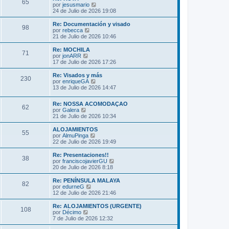
s
65
o
l
V
por
jesusmario
a
m
t
e
24 de Julio de 2026 19:08
j
e
i
r
e
n
m
ú
Re: Documentación y visado
s
98
o
l
V
por
rebecca
a
m
t
e
21 de Julio de 2026 10:46
j
e
i
r
e
n
m
ú
Re: MOCHILA
s
71
o
l
V
por
jonARR
a
m
t
e
17 de Julio de 2026 17:26
j
e
i
r
e
n
m
ú
Re: Visados y más
s
230
o
l
V
por
enriqueGA
a
m
t
e
13 de Julio de 2026 14:47
j
e
i
r
e
n
m
ú
s
Re: NOSSA ACOMODAÇAO
o
l
62
V
a
por
Galera
m
t
e
j
21 de Julio de 2026 10:34
e
i
r
e
n
m
ú
s
ALOJAMIENTOS
o
55
l
a
V
por
AlmuPinga
m
t
j
e
22 de Julio de 2026 19:49
e
i
e
r
n
m
ú
s
Re: Presentaciones!!
38
o
l
a
V
por
franciscojavierGU
m
t
j
e
20 de Julio de 2026 8:18
e
i
e
r
n
m
ú
Re: PENÍNSULA MALAYA
s
82
o
l
V
por
edurneG
a
m
t
e
12 de Julio de 2026 21:46
j
e
i
r
e
n
m
ú
Re: ALOJAMIENTOS (URGENTE)
s
108
o
l
V
por
Décimo
a
m
t
e
7 de Julio de 2026 12:32
j
e
i
r
e
n