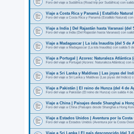
Foro del viaje a Sudáfrica (Road trip por Sudáfrica) con sali
Viaje a Costa Rica y Panamá | Estallido Natural
Foro del viaje a Costa Rica y Panamá (Estallido Natural) con
Viaje a India | Del Rajastán hasta Varanasi (del
Foro del viaje a India (Del Rajastán hasta Varanasi) con sali
Viaje a Madagascar | La isla Inaudita (del 5 de 
Foro del viaje a Madagascar (La isla Inaudita) con salida 5 d
Viaje a Portugal | Azores: Naturaleza Atlántica 
Foro del viaje a Portugal (Azores: Naturaleza Atlántica) con 
Viaje a Sri Lanka y Maldivas | Las joyas del Ind
Foro del viaje a Sri Lanka y Maldivas (Las joyas del Indico) 
Viaje a Pakistán | El reino de Hunza (del 4 de A
Foro del viaje a Pakistán (El reino de Hunza) con salida 4 de
Viaje a China | Paisajes desde Shanghai a Hong
Foro del viaje a China (Paisajes desde Shanghai a Hong Kon
Viaje a Estados Unidos | Aventura por la Costa 
Foro del viaje a Estados Unidos (Aventura por la Costa Oest
Viaje a Sri Lanka | El país desconocido (del 3 