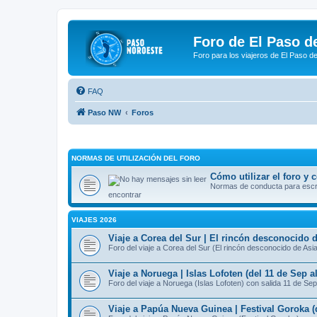
Foro de El Paso d
Foro para los viajeros de El Paso d
FAQ
Paso NW
Foros
NORMAS DE UTILIZACIÓN DEL FORO
Cómo utilizar el foro y
Normas de conducta para escrib
encontrar
VIAJES 2026
Viaje a Corea del Sur | El rincón desconocido d
Foro del viaje a Corea del Sur (El rincón desconocido de Asi
Viaje a Noruega | Islas Lofoten (del 11 de Sep a
Foro del viaje a Noruega (Islas Lofoten) con salida 11 de Sep
Viaje a Papúa Nueva Guinea | Festival Goroka (