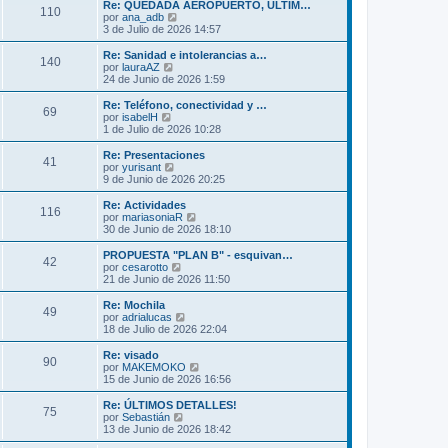
m
ú
Re: QUEDADA AEROPUERTO, ULTIM…
s
110
o
l
V
por
ana_adb
a
m
t
e
3 de Julio de 2026 14:57
j
e
i
r
e
n
m
ú
Re: Sanidad e intolerancias a…
s
140
o
l
V
por
lauraAZ
a
m
t
e
24 de Junio de 2026 1:59
j
e
i
r
e
n
m
ú
Re: Teléfono, conectividad y …
s
69
o
l
V
por
isabelH
a
m
t
e
1 de Julio de 2026 10:28
j
e
i
r
e
n
m
ú
Re: Presentaciones
s
41
o
l
V
por
yurisant
a
m
t
e
9 de Junio de 2026 20:25
j
e
i
r
e
n
m
ú
Re: Actividades
s
116
o
l
V
por
mariasoniaR
a
m
t
e
30 de Junio de 2026 18:10
j
e
i
r
e
n
m
ú
PROPUESTA "PLAN B" - esquivan…
s
42
o
l
V
por
cesarotto
a
m
t
e
21 de Junio de 2026 11:50
j
e
i
r
e
n
m
ú
Re: Mochila
s
49
o
l
V
por
adrialucas
a
m
t
e
18 de Julio de 2026 22:04
j
e
i
r
e
n
m
ú
Re: visado
s
90
o
l
V
por
MAKEMOKO
a
m
t
e
15 de Junio de 2026 16:56
j
e
i
r
e
n
m
ú
Re: ÚLTIMOS DETALLES!
s
75
o
l
V
por
Sebastián
a
m
t
e
13 de Junio de 2026 18:42
j
e
i
r
e