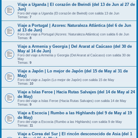
Viaje a Uganda | El corazón de Bwindi (del 13 de Jun al 27 de
Jun)
Foro del viaje a Uganda (El corazón de Bwindi) con salida 13 de Jun
Temas:
7
Viaje a Portugal | Azores: Naturaleza Atlántica (del 6 de Jun
al 13 de Jun)
Foro del viaje a Portugal (Azores: Naturaleza Atlántica) con salida 6 de Jun
Temas:
8
Viaje a Armenia y Georgia | Del Ararat al Caúcaso (del 30 de
May al 14 de Jun)
Foro del viaje a Armenia y Georgia (Del Ararat al Caúcaso) con salida 30 de
May
Temas:
9
Viaje a Japón | Lo mejor de Japón (del 15 de May al 31 de
May)
Foro del viaje a Japón (Lo mejor de Japón) con salida 15 de May
Temas:
10
Viaje a Islas Feroe | Hacia Rutas Salvajes (del 14 de May al 24
de May)
Foro del viaje a Islas Feroe (Hacia Rutas Salvajes) con salida 14 de May
Temas:
9
Viaje a Escocia | Rumbo a las Highlands (del 9 de May al 19
de May)
Foro del viaje a Escocia (Rumbo a las Highlands) con salida 9 de May
Temas:
11
Viaje a Corea del Sur | El rincón desconocido de Asia (del 1