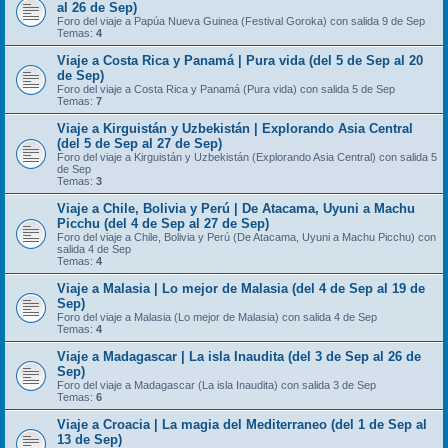
al 26 de Sep)
Foro del viaje a Papúa Nueva Guinea (Festival Goroka) con salida 9 de Sep
Temas:
4
Viaje a Costa Rica y Panamá | Pura vida (del 5 de Sep al 20
de Sep)
Foro del viaje a Costa Rica y Panamá (Pura vida) con salida 5 de Sep
Temas:
7
Viaje a Kirguistán y Uzbekistán | Explorando Asia Central
(del 5 de Sep al 27 de Sep)
Foro del viaje a Kirguistán y Uzbekistán (Explorando Asia Central) con salida 5
de Sep
Temas:
3
Viaje a Chile, Bolivia y Perú | De Atacama, Uyuni a Machu
Picchu (del 4 de Sep al 27 de Sep)
Foro del viaje a Chile, Bolivia y Perú (De Atacama, Uyuni a Machu Picchu) con
salida 4 de Sep
Temas:
4
Viaje a Malasia | Lo mejor de Malasia (del 4 de Sep al 19 de
Sep)
Foro del viaje a Malasia (Lo mejor de Malasia) con salida 4 de Sep
Temas:
4
Viaje a Madagascar | La isla Inaudita (del 3 de Sep al 26 de
Sep)
Foro del viaje a Madagascar (La isla Inaudita) con salida 3 de Sep
Temas:
6
Viaje a Croacia | La magia del Mediterraneo (del 1 de Sep al
13 de Sep)