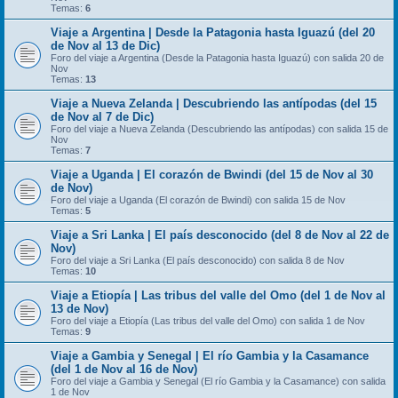
Temas:
6
Viaje a Argentina | Desde la Patagonia hasta Iguazú (del 20
de Nov al 13 de Dic)
Foro del viaje a Argentina (Desde la Patagonia hasta Iguazú) con salida 20 de
Nov
Temas:
13
Viaje a Nueva Zelanda | Descubriendo las antípodas (del 15
de Nov al 7 de Dic)
Foro del viaje a Nueva Zelanda (Descubriendo las antípodas) con salida 15 de
Nov
Temas:
7
Viaje a Uganda | El corazón de Bwindi (del 15 de Nov al 30
de Nov)
Foro del viaje a Uganda (El corazón de Bwindi) con salida 15 de Nov
Temas:
5
Viaje a Sri Lanka | El país desconocido (del 8 de Nov al 22 de
Nov)
Foro del viaje a Sri Lanka (El país desconocido) con salida 8 de Nov
Temas:
10
Viaje a Etiopía | Las tribus del valle del Omo (del 1 de Nov al
13 de Nov)
Foro del viaje a Etiopía (Las tribus del valle del Omo) con salida 1 de Nov
Temas:
9
Viaje a Gambia y Senegal | El río Gambia y la Casamance
(del 1 de Nov al 16 de Nov)
Foro del viaje a Gambia y Senegal (El río Gambia y la Casamance) con salida
1 de Nov