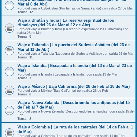
Mar al 6 de Abr)
Foro del viaje a Uzbekistán (Por tierras de Samarkanda) con salida 27 de Mar
Temas:
12
Viaje a Bhután y India | La reserva espiritual de los
Himalayas (del 26 de Mar al 12 de Abr)
Foro del viaje a Bhután y India (La reserva espiritual de los Himalayas) con
salida 26 de Mar
Temas:
8
Viaje a Tailandia | La puerta del Sudeste Asiático (del 26 de
Mar al 11 de Abr)
Foro del viaje a Tailandia (La puerta del Sudeste Asiático) con salida 26 de Mar
Temas:
11
Viaje a Islandia | Escapada a Islandia (del 13 de Mar al 23 de
Mar)
Foro del viaje a Islandia (Escapada a Islandia) con salida 13 de Mar
Temas:
7
Viaje a México | Baja California (del 28 de Feb al 18 de Mar)
Foro del viaje a México (Baja California) con salida 28 de Feb
Temas:
6
Viaje a Nueva Zelanda | Descubriendo las antípodas (del 15
de Feb al 7 de Mar)
Foro del viaje a Nueva Zelanda (Descubriendo las antípodas) con salida 15 de
Feb
Temas:
8
Viaje a Colombia | La ruta de los cafetales (del 14 de Feb al 1
de Mar)
Foro del viaje a Colombia (La ruta de los cafetales) con salida 14 de Feb