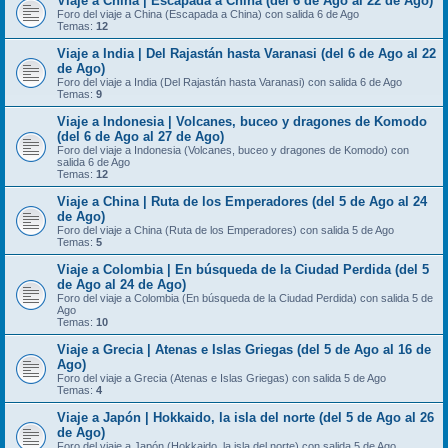
Viaje a China | Escapada a China (del 6 de Ago al 22 de Ago)
Foro del viaje a China (Escapada a China) con salida 6 de Ago
Temas:
12
Viaje a India | Del Rajastán hasta Varanasi (del 6 de Ago al 22
de Ago)
Foro del viaje a India (Del Rajastán hasta Varanasi) con salida 6 de Ago
Temas:
9
Viaje a Indonesia | Volcanes, buceo y dragones de Komodo
(del 6 de Ago al 27 de Ago)
Foro del viaje a Indonesia (Volcanes, buceo y dragones de Komodo) con
salida 6 de Ago
Temas:
12
Viaje a China | Ruta de los Emperadores (del 5 de Ago al 24
de Ago)
Foro del viaje a China (Ruta de los Emperadores) con salida 5 de Ago
Temas:
5
Viaje a Colombia | En búsqueda de la Ciudad Perdida (del 5
de Ago al 24 de Ago)
Foro del viaje a Colombia (En búsqueda de la Ciudad Perdida) con salida 5 de
Ago
Temas:
10
Viaje a Grecia | Atenas e Islas Griegas (del 5 de Ago al 16 de
Ago)
Foro del viaje a Grecia (Atenas e Islas Griegas) con salida 5 de Ago
Temas:
4
Viaje a Japón | Hokkaido, la isla del norte (del 5 de Ago al 26
de Ago)
Foro del viaje a Japón (Hokkaido, la isla del norte) con salida 5 de Ago