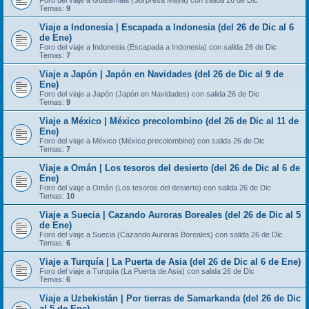
Foro del viaje a Guatemala (Sorpresa Maya) con salida 26 de Dic
Temas:
9
Viaje a Indonesia | Escapada a Indonesia (del 26 de Dic al 6
de Ene)
Foro del viaje a Indonesia (Escapada a Indonesia) con salida 26 de Dic
Temas:
7
Viaje a Japón | Japón en Navidades (del 26 de Dic al 9 de
Ene)
Foro del viaje a Japón (Japón en Navidades) con salida 26 de Dic
Temas:
9
Viaje a México | México precolombino (del 26 de Dic al 11 de
Ene)
Foro del viaje a México (México precolombino) con salida 26 de Dic
Temas:
7
Viaje a Omán | Los tesoros del desierto (del 26 de Dic al 6 de
Ene)
Foro del viaje a Omán (Los tesoros del desierto) con salida 26 de Dic
Temas:
10
Viaje a Suecia | Cazando Auroras Boreales (del 26 de Dic al 5
de Ene)
Foro del viaje a Suecia (Cazando Auroras Boreales) con salida 26 de Dic
Temas:
6
Viaje a Turquía | La Puerta de Asia (del 26 de Dic al 6 de Ene)
Foro del viaje a Turquía (La Puerta de Asia) con salida 26 de Dic
Temas:
6
Viaje a Uzbekistán | Por tierras de Samarkanda (del 26 de Dic
al 5 de Ene)