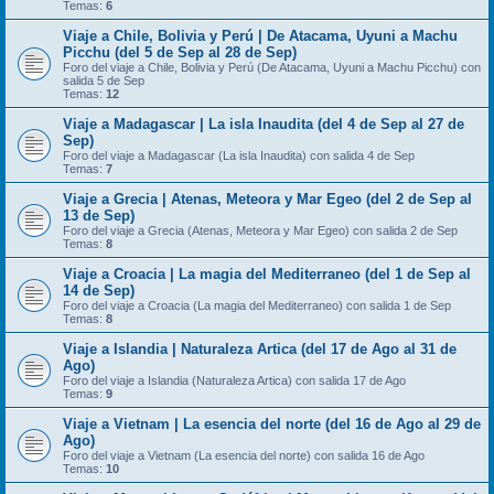
Temas:
6
Viaje a Chile, Bolivia y Perú | De Atacama, Uyuni a Machu
Picchu (del 5 de Sep al 28 de Sep)
Foro del viaje a Chile, Bolivia y Perú (De Atacama, Uyuni a Machu Picchu) con
salida 5 de Sep
Temas:
12
Viaje a Madagascar | La isla Inaudita (del 4 de Sep al 27 de
Sep)
Foro del viaje a Madagascar (La isla Inaudita) con salida 4 de Sep
Temas:
7
Viaje a Grecia | Atenas, Meteora y Mar Egeo (del 2 de Sep al
13 de Sep)
Foro del viaje a Grecia (Atenas, Meteora y Mar Egeo) con salida 2 de Sep
Temas:
8
Viaje a Croacia | La magia del Mediterraneo (del 1 de Sep al
14 de Sep)
Foro del viaje a Croacia (La magia del Mediterraneo) con salida 1 de Sep
Temas:
8
Viaje a Islandia | Naturaleza Artica (del 17 de Ago al 31 de
Ago)
Foro del viaje a Islandia (Naturaleza Artica) con salida 17 de Ago
Temas:
9
Viaje a Vietnam | La esencia del norte (del 16 de Ago al 29 de
Ago)
Foro del viaje a Vietnam (La esencia del norte) con salida 16 de Ago
Temas:
10