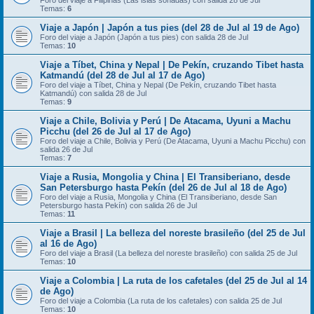
Foro del viaje a Filipinas (Las islas soñadas) con salida 28 de Jul
Temas:
6
Viaje a Japón | Japón a tus pies (del 28 de Jul al 19 de Ago)
Foro del viaje a Japón (Japón a tus pies) con salida 28 de Jul
Temas:
10
Viaje a Tíbet, China y Nepal | De Pekín, cruzando Tibet hasta
Katmandú (del 28 de Jul al 17 de Ago)
Foro del viaje a Tíbet, China y Nepal (De Pekín, cruzando Tibet hasta
Katmandú) con salida 28 de Jul
Temas:
9
Viaje a Chile, Bolivia y Perú | De Atacama, Uyuni a Machu
Picchu (del 26 de Jul al 17 de Ago)
Foro del viaje a Chile, Bolivia y Perú (De Atacama, Uyuni a Machu Picchu) con
salida 26 de Jul
Temas:
7
Viaje a Rusia, Mongolia y China | El Transiberiano, desde
San Petersburgo hasta Pekín (del 26 de Jul al 18 de Ago)
Foro del viaje a Rusia, Mongolia y China (El Transiberiano, desde San
Petersburgo hasta Pekín) con salida 26 de Jul
Temas:
11
Viaje a Brasil | La belleza del noreste brasileño (del 25 de Jul
al 16 de Ago)
Foro del viaje a Brasil (La belleza del noreste brasileño) con salida 25 de Jul
Temas:
10
Viaje a Colombia | La ruta de los cafetales (del 25 de Jul al 14
de Ago)
Foro del viaje a Colombia (La ruta de los cafetales) con salida 25 de Jul
Temas:
10