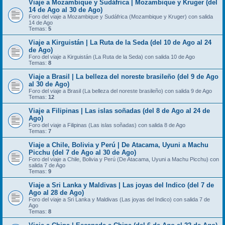
Viaje a Mozambique y Sudáfrica | Mozambique y Kruger (del
14 de Ago al 30 de Ago)
Foro del viaje a Mozambique y Sudáfrica (Mozambique y Kruger) con salida
14 de Ago
Temas:
5
Viaje a Kirguistán | La Ruta de la Seda (del 10 de Ago al 24
de Ago)
Foro del viaje a Kirguistán (La Ruta de la Seda) con salida 10 de Ago
Temas:
8
Viaje a Brasil | La belleza del noreste brasileño (del 9 de Ago
al 30 de Ago)
Foro del viaje a Brasil (La belleza del noreste brasileño) con salida 9 de Ago
Temas:
12
Viaje a Filipinas | Las islas soñadas (del 8 de Ago al 24 de
Ago)
Foro del viaje a Filipinas (Las islas soñadas) con salida 8 de Ago
Temas:
7
Viaje a Chile, Bolivia y Perú | De Atacama, Uyuni a Machu
Picchu (del 7 de Ago al 30 de Ago)
Foro del viaje a Chile, Bolivia y Perú (De Atacama, Uyuni a Machu Picchu) con
salida 7 de Ago
Temas:
9
Viaje a Sri Lanka y Maldivas | Las joyas del Indico (del 7 de
Ago al 28 de Ago)
Foro del viaje a Sri Lanka y Maldivas (Las joyas del Indico) con salida 7 de
Ago
Temas:
8