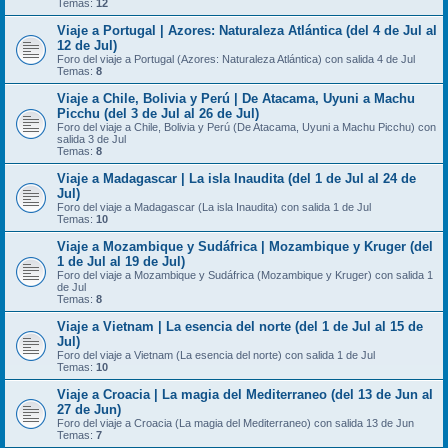
Temas:
12
Viaje a Portugal | Azores: Naturaleza Atlántica (del 4 de Jul al
12 de Jul)
Foro del viaje a Portugal (Azores: Naturaleza Atlántica) con salida 4 de Jul
Temas:
8
Viaje a Chile, Bolivia y Perú | De Atacama, Uyuni a Machu
Picchu (del 3 de Jul al 26 de Jul)
Foro del viaje a Chile, Bolivia y Perú (De Atacama, Uyuni a Machu Picchu) con
salida 3 de Jul
Temas:
8
Viaje a Madagascar | La isla Inaudita (del 1 de Jul al 24 de
Jul)
Foro del viaje a Madagascar (La isla Inaudita) con salida 1 de Jul
Temas:
10
Viaje a Mozambique y Sudáfrica | Mozambique y Kruger (del
1 de Jul al 19 de Jul)
Foro del viaje a Mozambique y Sudáfrica (Mozambique y Kruger) con salida 1
de Jul
Temas:
8
Viaje a Vietnam | La esencia del norte (del 1 de Jul al 15 de
Jul)
Foro del viaje a Vietnam (La esencia del norte) con salida 1 de Jul
Temas:
10
Viaje a Croacia | La magia del Mediterraneo (del 13 de Jun al
27 de Jun)
Foro del viaje a Croacia (La magia del Mediterraneo) con salida 13 de Jun
Temas:
7