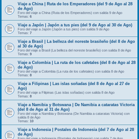
Viaje a China | Ruta de los Emperadores (del 9 de Ago al 28
de Ago)
Foro del viaje a China (Ruta de los Emperadores) con salida 9 de Ago
Temas:
6
Viaje a Japón | Japón a tus pies (del 9 de Ago al 30 de Ago)
Foro del viaje a Japón (Japón a tus pies) con salida 9 de Ago
Temas:
7
Viaje a Brasil | La belleza del noreste brasileño (del 8 de Ago
al 30 de Ago)
Foro del viaje a Brasil (La belleza del noreste brasileño) con salida 8 de Ago
Temas:
9
Viaje a Colombia | La ruta de los cafetales (del 8 de Ago al 28
de Ago)
Foro del viaje a Colombia (La ruta de los cafetales) con salida 8 de Ago
Temas:
8
Viaje a Filipinas | Las islas soñadas (del 8 de Ago al 27 de
Ago)
Foro del viaje a Filipinas (Las islas soñadas) con salida 8 de Ago
Temas:
8
Viaje a Namibia y Botswana | De Namibia a cataratas Victoria
(del 8 de Ago al 31 de Ago)
Foro del viaje a Namibia y Botswana (De Namibia a cataratas Victoria) con
salida 8 de Ago
Temas:
10
Viaje a Indonesia | Postales de Indonesia (del 7 de Ago al 28
de Ago)
Foro del viaje a Indonesia (Postales de Indonesia) con salida 7 de Ago