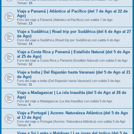
Temas:
15
Viaje a Panamá | Atlántico al Pacífico (del 7 de Ago al 22 de
Ago)
Foro del viaje a Panamá (Atlántico al Pacífico) con salida 7 de Ago
Temas:
13
Viaje a Sudáfrica | Road trip por Sudáfrica (del 6 de Ago al 27
de Ago)
Foro del viaje a Sudáfrica (Road trip por Sudáfrica) con salida 6 de Ago
Temas:
14
Viaje a Costa Rica y Panamá | Estallido Natural (del 5 de Ago
al 25 de Ago)
Foro del viaje a Costa Rica y Panamá (Estallido Natural) con salida 5 de Ago
Temas:
12
Viaje a India | Del Rajastán hasta Varanasi (del 5 de Ago al 21
de Ago)
Foro del viaje a India (Del Rajastán hasta Varanasi) con salida 5 de Ago
Temas:
11
Viaje a Madagascar | La isla Inaudita (del 5 de Ago al 28 de
Ago)
Foro del viaje a Madagascar (La isla Inaudita) con salida 5 de Ago
Temas:
8
Viaje a Portugal | Azores: Naturaleza Atlántica (del 5 de Ago
al 13 de Ago)
Foro del viaje a Portugal (Azores: Naturaleza Atlántica) con salida 5 de Ago
Temas:
9
Viaje a Sri Lanka y Maldivas | Las joyas del Indico (del 5 de