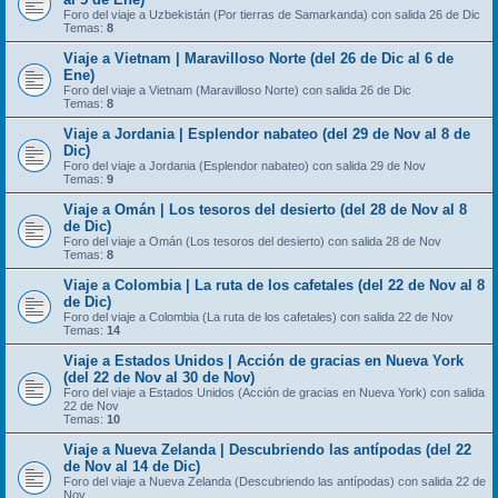
Foro del viaje a Uzbekistán (Por tierras de Samarkanda) con salida 26 de Dic
Temas:
8
Viaje a Vietnam | Maravilloso Norte (del 26 de Dic al 6 de
Ene)
Foro del viaje a Vietnam (Maravilloso Norte) con salida 26 de Dic
Temas:
8
Viaje a Jordania | Esplendor nabateo (del 29 de Nov al 8 de
Dic)
Foro del viaje a Jordania (Esplendor nabateo) con salida 29 de Nov
Temas:
9
Viaje a Omán | Los tesoros del desierto (del 28 de Nov al 8
de Dic)
Foro del viaje a Omán (Los tesoros del desierto) con salida 28 de Nov
Temas:
8
Viaje a Colombia | La ruta de los cafetales (del 22 de Nov al 8
de Dic)
Foro del viaje a Colombia (La ruta de los cafetales) con salida 22 de Nov
Temas:
14
Viaje a Estados Unidos | Acción de gracias en Nueva York
(del 22 de Nov al 30 de Nov)
Foro del viaje a Estados Unidos (Acción de gracias en Nueva York) con salida
22 de Nov
Temas:
10
Viaje a Nueva Zelanda | Descubriendo las antípodas (del 22
de Nov al 14 de Dic)
Foro del viaje a Nueva Zelanda (Descubriendo las antípodas) con salida 22 de
Nov