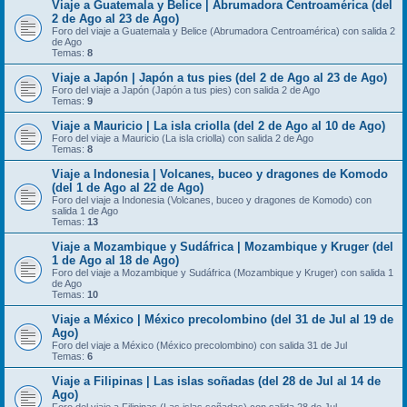
Viaje a Guatemala y Belice | Abrumadora Centroamérica (del
2 de Ago al 23 de Ago)
Foro del viaje a Guatemala y Belice (Abrumadora Centroamérica) con salida 2
de Ago
Temas:
8
Viaje a Japón | Japón a tus pies (del 2 de Ago al 23 de Ago)
Foro del viaje a Japón (Japón a tus pies) con salida 2 de Ago
Temas:
9
Viaje a Mauricio | La isla criolla (del 2 de Ago al 10 de Ago)
Foro del viaje a Mauricio (La isla criolla) con salida 2 de Ago
Temas:
8
Viaje a Indonesia | Volcanes, buceo y dragones de Komodo
(del 1 de Ago al 22 de Ago)
Foro del viaje a Indonesia (Volcanes, buceo y dragones de Komodo) con
salida 1 de Ago
Temas:
13
Viaje a Mozambique y Sudáfrica | Mozambique y Kruger (del
1 de Ago al 18 de Ago)
Foro del viaje a Mozambique y Sudáfrica (Mozambique y Kruger) con salida 1
de Ago
Temas:
10
Viaje a México | México precolombino (del 31 de Jul al 19 de
Ago)
Foro del viaje a México (México precolombino) con salida 31 de Jul
Temas:
6
Viaje a Filipinas | Las islas soñadas (del 28 de Jul al 14 de
Ago)