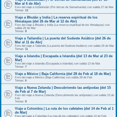
Mar al 6 de Abr)
Foro del viaje a Uzbekistán (Por tierras de Samarkanda) con salida 27 de Mar
Temas:
12
Viaje a Bhután y India | La reserva espiritual de los
Himalayas (del 26 de Mar al 12 de Abr)
Foro del viaje a Bhután y India (La reserva espiritual de los Himalayas) con
salida 26 de Mar
Temas:
8
Viaje a Tailandia | La puerta del Sudeste Asiático (del 26 de
Mar al 11 de Abr)
Foro del viaje a Tailandia (La puerta del Sudeste Asiático) con salida 26 de Mar
Temas:
11
Viaje a Islandia | Escapada a Islandia (del 13 de Mar al 23 de
Mar)
Foro del viaje a Islandia (Escapada a Islandia) con salida 13 de Mar
Temas:
7
Viaje a México | Baja California (del 28 de Feb al 18 de Mar)
Foro del viaje a México (Baja California) con salida 28 de Feb
Temas:
6
Viaje a Nueva Zelanda | Descubriendo las antípodas (del 15
de Feb al 7 de Mar)
Foro del viaje a Nueva Zelanda (Descubriendo las antípodas) con salida 15 de
Feb
Temas:
8
Viaje a Colombia | La ruta de los cafetales (del 14 de Feb al 1
de Mar)
Foro del viaje a Colombia (La ruta de los cafetales) con salida 14 de Feb