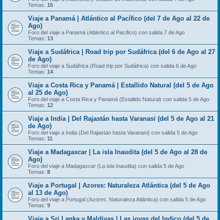
Temas:
15
Viaje a Panamá | Atlántico al Pacífico (del 7 de Ago al 22 de
Ago)
Foro del viaje a Panamá (Atlántico al Pacífico) con salida 7 de Ago
Temas:
13
Viaje a Sudáfrica | Road trip por Sudáfrica (del 6 de Ago al 27
de Ago)
Foro del viaje a Sudáfrica (Road trip por Sudáfrica) con salida 6 de Ago
Temas:
14
Viaje a Costa Rica y Panamá | Estallido Natural (del 5 de Ago
al 25 de Ago)
Foro del viaje a Costa Rica y Panamá (Estallido Natural) con salida 5 de Ago
Temas:
12
Viaje a India | Del Rajastán hasta Varanasi (del 5 de Ago al 21
de Ago)
Foro del viaje a India (Del Rajastán hasta Varanasi) con salida 5 de Ago
Temas:
11
Viaje a Madagascar | La isla Inaudita (del 5 de Ago al 28 de
Ago)
Foro del viaje a Madagascar (La isla Inaudita) con salida 5 de Ago
Temas:
8
Viaje a Portugal | Azores: Naturaleza Atlántica (del 5 de Ago
al 13 de Ago)
Foro del viaje a Portugal (Azores: Naturaleza Atlántica) con salida 5 de Ago
Temas:
9
Viaje a Sri Lanka y Maldivas | Las joyas del Indico (del 5 de