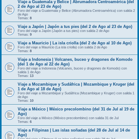
Viaje a Guatemala y Belice | Abrumadora Centroamérica (del
2 de Ago al 23 de Ago)
Foro del viaje a Guatemala y Belice (Abrumadora Centroamérica) con salida 2
de Ago
Temas:
8
Viaje a Japón | Japón a tus pies (del 2 de Ago al 23 de Ago)
Foro del viaje a Japón (Japón a tus pies) con salida 2 de Ago
Temas:
9
Viaje a Mauricio | La isla criolla (del 2 de Ago al 10 de Ago)
Foro del viaje a Mauricio (La isla criolla) con salida 2 de Ago
Temas:
8
Viaje a Indonesia | Volcanes, buceo y dragones de Komodo
(del 1 de Ago al 22 de Ago)
Foro del viaje a Indonesia (Volcanes, buceo y dragones de Komodo) con
salida 1 de Ago
Temas:
13
Viaje a Mozambique y Sudáfrica | Mozambique y Kruger (del
1 de Ago al 18 de Ago)
Foro del viaje a Mozambique y Sudáfrica (Mozambique y Kruger) con salida 1
de Ago
Temas:
10
Viaje a México | México precolombino (del 31 de Jul al 19 de
Ago)
Foro del viaje a México (México precolombino) con salida 31 de Jul
Temas:
6
Viaje a Filipinas | Las islas soñadas (del 28 de Jul al 14 de
Ago)