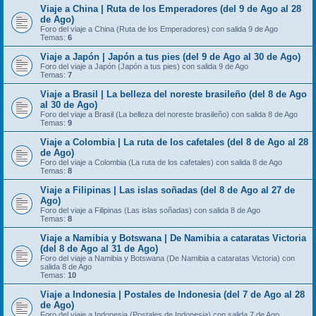
Viaje a China | Ruta de los Emperadores (del 9 de Ago al 28
de Ago)
Foro del viaje a China (Ruta de los Emperadores) con salida 9 de Ago
Temas:
6
Viaje a Japón | Japón a tus pies (del 9 de Ago al 30 de Ago)
Foro del viaje a Japón (Japón a tus pies) con salida 9 de Ago
Temas:
7
Viaje a Brasil | La belleza del noreste brasileño (del 8 de Ago
al 30 de Ago)
Foro del viaje a Brasil (La belleza del noreste brasileño) con salida 8 de Ago
Temas:
9
Viaje a Colombia | La ruta de los cafetales (del 8 de Ago al 28
de Ago)
Foro del viaje a Colombia (La ruta de los cafetales) con salida 8 de Ago
Temas:
8
Viaje a Filipinas | Las islas soñadas (del 8 de Ago al 27 de
Ago)
Foro del viaje a Filipinas (Las islas soñadas) con salida 8 de Ago
Temas:
8
Viaje a Namibia y Botswana | De Namibia a cataratas Victoria
(del 8 de Ago al 31 de Ago)
Foro del viaje a Namibia y Botswana (De Namibia a cataratas Victoria) con
salida 8 de Ago
Temas:
10
Viaje a Indonesia | Postales de Indonesia (del 7 de Ago al 28
de Ago)
Foro del viaje a Indonesia (Postales de Indonesia) con salida 7 de Ago