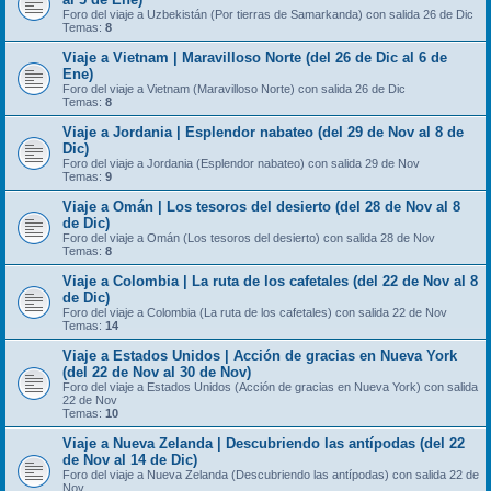
Foro del viaje a Uzbekistán (Por tierras de Samarkanda) con salida 26 de Dic
Temas:
8
Viaje a Vietnam | Maravilloso Norte (del 26 de Dic al 6 de
Ene)
Foro del viaje a Vietnam (Maravilloso Norte) con salida 26 de Dic
Temas:
8
Viaje a Jordania | Esplendor nabateo (del 29 de Nov al 8 de
Dic)
Foro del viaje a Jordania (Esplendor nabateo) con salida 29 de Nov
Temas:
9
Viaje a Omán | Los tesoros del desierto (del 28 de Nov al 8
de Dic)
Foro del viaje a Omán (Los tesoros del desierto) con salida 28 de Nov
Temas:
8
Viaje a Colombia | La ruta de los cafetales (del 22 de Nov al 8
de Dic)
Foro del viaje a Colombia (La ruta de los cafetales) con salida 22 de Nov
Temas:
14
Viaje a Estados Unidos | Acción de gracias en Nueva York
(del 22 de Nov al 30 de Nov)
Foro del viaje a Estados Unidos (Acción de gracias en Nueva York) con salida
22 de Nov
Temas:
10
Viaje a Nueva Zelanda | Descubriendo las antípodas (del 22
de Nov al 14 de Dic)
Foro del viaje a Nueva Zelanda (Descubriendo las antípodas) con salida 22 de
Nov