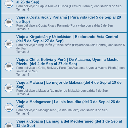
al 26 de Sep)
Foro del viaje a Papúa Nueva Guinea (Festival Goroka) con salida 9 de Sep
Temas:
4
Viaje a Costa Rica y Panamá | Pura vida (del 5 de Sep al 20
de Sep)
Foro del viaje a Costa Rica y Panamá (Pura vida) con salida 5 de Sep
Temas:
7
Viaje a Kirguistán y Uzbekistán | Explorando Asia Central
(del 5 de Sep al 27 de Sep)
Foro del viaje a Kirguistán y Uzbekistán (Explorando Asia Central) con salida 5
de Sep
Temas:
2
Viaje a Chile, Bolivia y Perú | De Atacama, Uyuni a Machu
Picchu (del 4 de Sep al 27 de Sep)
Foro del viaje a Chile, Bolivia y Perú (De Atacama, Uyuni a Machu Picchu) con
salida 4 de Sep
Temas:
4
Viaje a Malasia | Lo mejor de Malasia (del 4 de Sep al 19 de
Sep)
Foro del viaje a Malasia (Lo mejor de Malasia) con salida 4 de Sep
Temas:
4
Viaje a Madagascar | La isla Inaudita (del 3 de Sep al 26 de
Sep)
Foro del viaje a Madagascar (La isla Inaudita) con salida 3 de Sep
Temas:
6
Viaje a Croacia | La magia del Mediterraneo (del 1 de Sep al
13 de Sep)