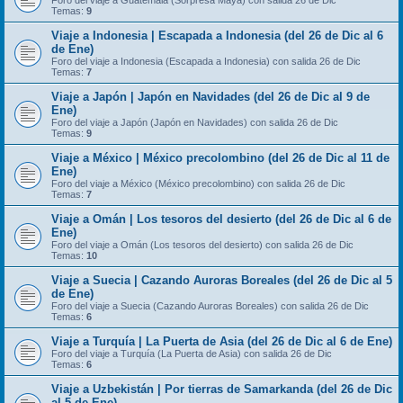
Foro del viaje a Guatemala (Sorpresa Maya) con salida 26 de Dic
Temas:
9
Viaje a Indonesia | Escapada a Indonesia (del 26 de Dic al 6
de Ene)
Foro del viaje a Indonesia (Escapada a Indonesia) con salida 26 de Dic
Temas:
7
Viaje a Japón | Japón en Navidades (del 26 de Dic al 9 de
Ene)
Foro del viaje a Japón (Japón en Navidades) con salida 26 de Dic
Temas:
9
Viaje a México | México precolombino (del 26 de Dic al 11 de
Ene)
Foro del viaje a México (México precolombino) con salida 26 de Dic
Temas:
7
Viaje a Omán | Los tesoros del desierto (del 26 de Dic al 6 de
Ene)
Foro del viaje a Omán (Los tesoros del desierto) con salida 26 de Dic
Temas:
10
Viaje a Suecia | Cazando Auroras Boreales (del 26 de Dic al 5
de Ene)
Foro del viaje a Suecia (Cazando Auroras Boreales) con salida 26 de Dic
Temas:
6
Viaje a Turquía | La Puerta de Asia (del 26 de Dic al 6 de Ene)
Foro del viaje a Turquía (La Puerta de Asia) con salida 26 de Dic
Temas:
6
Viaje a Uzbekistán | Por tierras de Samarkanda (del 26 de Dic
al 5 de Ene)