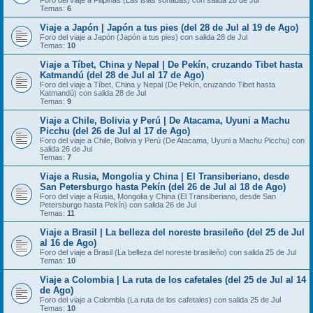
Foro del viaje a Filipinas (Las islas soñadas) con salida 28 de Jul
Temas:
6
Viaje a Japón | Japón a tus pies (del 28 de Jul al 19 de Ago)
Foro del viaje a Japón (Japón a tus pies) con salida 28 de Jul
Temas:
10
Viaje a Tíbet, China y Nepal | De Pekín, cruzando Tibet hasta
Katmandú (del 28 de Jul al 17 de Ago)
Foro del viaje a Tíbet, China y Nepal (De Pekín, cruzando Tibet hasta
Katmandú) con salida 28 de Jul
Temas:
9
Viaje a Chile, Bolivia y Perú | De Atacama, Uyuni a Machu
Picchu (del 26 de Jul al 17 de Ago)
Foro del viaje a Chile, Bolivia y Perú (De Atacama, Uyuni a Machu Picchu) con
salida 26 de Jul
Temas:
7
Viaje a Rusia, Mongolia y China | El Transiberiano, desde
San Petersburgo hasta Pekín (del 26 de Jul al 18 de Ago)
Foro del viaje a Rusia, Mongolia y China (El Transiberiano, desde San
Petersburgo hasta Pekín) con salida 26 de Jul
Temas:
11
Viaje a Brasil | La belleza del noreste brasileño (del 25 de Jul
al 16 de Ago)
Foro del viaje a Brasil (La belleza del noreste brasileño) con salida 25 de Jul
Temas:
10
Viaje a Colombia | La ruta de los cafetales (del 25 de Jul al 14
de Ago)
Foro del viaje a Colombia (La ruta de los cafetales) con salida 25 de Jul
Temas:
10