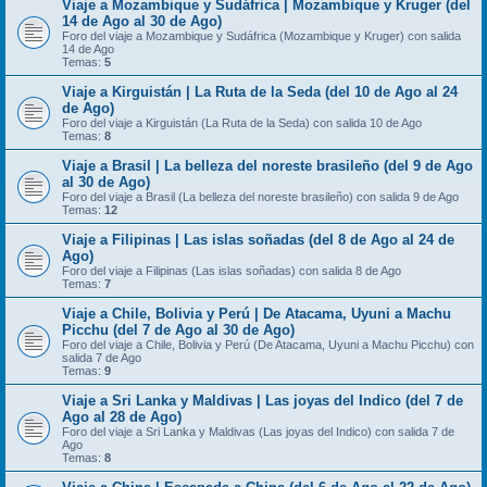
Viaje a Mozambique y Sudáfrica | Mozambique y Kruger (del
14 de Ago al 30 de Ago)
Foro del viaje a Mozambique y Sudáfrica (Mozambique y Kruger) con salida
14 de Ago
Temas:
5
Viaje a Kirguistán | La Ruta de la Seda (del 10 de Ago al 24
de Ago)
Foro del viaje a Kirguistán (La Ruta de la Seda) con salida 10 de Ago
Temas:
8
Viaje a Brasil | La belleza del noreste brasileño (del 9 de Ago
al 30 de Ago)
Foro del viaje a Brasil (La belleza del noreste brasileño) con salida 9 de Ago
Temas:
12
Viaje a Filipinas | Las islas soñadas (del 8 de Ago al 24 de
Ago)
Foro del viaje a Filipinas (Las islas soñadas) con salida 8 de Ago
Temas:
7
Viaje a Chile, Bolivia y Perú | De Atacama, Uyuni a Machu
Picchu (del 7 de Ago al 30 de Ago)
Foro del viaje a Chile, Bolivia y Perú (De Atacama, Uyuni a Machu Picchu) con
salida 7 de Ago
Temas:
9
Viaje a Sri Lanka y Maldivas | Las joyas del Indico (del 7 de
Ago al 28 de Ago)
Foro del viaje a Sri Lanka y Maldivas (Las joyas del Indico) con salida 7 de
Ago
Temas:
8