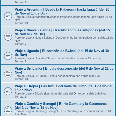
Temas:
6
Viaje a Argentina | Desde la Patagonia hasta Iguazú (del 20
de Nov al 13 de Dic)
Foro del viaje a Argentina (Desde la Patagonia hasta Iguazú) con salida 20 de
Nov
Temas:
13
Viaje a Nueva Zelanda | Descubriendo las antípodas (del 15
de Nov al 7 de Dic)
Foro del viaje a Nueva Zelanda (Descubriendo las antípodas) con salida 15 de
Nov
Temas:
7
Viaje a Uganda | El corazón de Bwindi (del 15 de Nov al 30
de Nov)
Foro del viaje a Uganda (El corazón de Bwindi) con salida 15 de Nov
Temas:
5
Viaje a Sri Lanka | El país desconocido (del 8 de Nov al 22 de
Nov)
Foro del viaje a Sri Lanka (El país desconocido) con salida 8 de Nov
Temas:
10
Viaje a Etiopía | Las tribus del valle del Omo (del 1 de Nov al
13 de Nov)
Foro del viaje a Etiopía (Las tribus del valle del Omo) con salida 1 de Nov
Temas:
9
Viaje a Gambia y Senegal | El río Gambia y la Casamance
(del 1 de Nov al 16 de Nov)
Foro del viaje a Gambia y Senegal (El río Gambia y la Casamance) con salida
1 de Nov