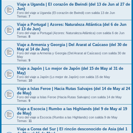
Viaje a Uganda | El corazón de Bwindi (del 13 de Jun al 27 de
Jun)
Foro del viaje a Uganda (El corazón de Bwindi) con salida 13 de Jun
Temas:
7
Viaje a Portugal | Azores: Naturaleza Atlántica (del 6 de Jun
al 13 de Jun)
Foro del viaje a Portugal (Azores: Naturaleza Atlántica) con salida 6 de Jun
Temas:
8
Viaje a Armenia y Georgia | Del Ararat al Caúcaso (del 30 de
May al 14 de Jun)
Foro del viaje a Armenia y Georgia (Del Ararat al Caúcaso) con salida 30 de
May
Temas:
9
Viaje a Japón | Lo mejor de Japón (del 15 de May al 31 de
May)
Foro del viaje a Japón (Lo mejor de Japón) con salida 15 de May
Temas:
10
Viaje a Islas Feroe | Hacia Rutas Salvajes (del 14 de May al 24
de May)
Foro del viaje a Islas Feroe (Hacia Rutas Salvajes) con salida 14 de May
Temas:
9
Viaje a Escocia | Rumbo a las Highlands (del 9 de May al 19
de May)
Foro del viaje a Escocia (Rumbo a las Highlands) con salida 9 de May
Temas:
11
Viaje a Corea del Sur | El rincón desconocido de Asia (del 1