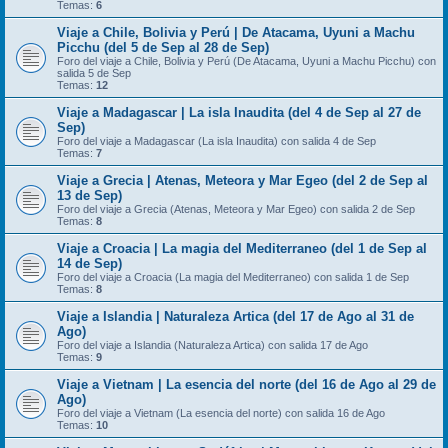
Temas:
6
Viaje a Chile, Bolivia y Perú | De Atacama, Uyuni a Machu
Picchu (del 5 de Sep al 28 de Sep)
Foro del viaje a Chile, Bolivia y Perú (De Atacama, Uyuni a Machu Picchu) con
salida 5 de Sep
Temas:
12
Viaje a Madagascar | La isla Inaudita (del 4 de Sep al 27 de
Sep)
Foro del viaje a Madagascar (La isla Inaudita) con salida 4 de Sep
Temas:
7
Viaje a Grecia | Atenas, Meteora y Mar Egeo (del 2 de Sep al
13 de Sep)
Foro del viaje a Grecia (Atenas, Meteora y Mar Egeo) con salida 2 de Sep
Temas:
8
Viaje a Croacia | La magia del Mediterraneo (del 1 de Sep al
14 de Sep)
Foro del viaje a Croacia (La magia del Mediterraneo) con salida 1 de Sep
Temas:
8
Viaje a Islandia | Naturaleza Artica (del 17 de Ago al 31 de
Ago)
Foro del viaje a Islandia (Naturaleza Artica) con salida 17 de Ago
Temas:
9
Viaje a Vietnam | La esencia del norte (del 16 de Ago al 29 de
Ago)
Foro del viaje a Vietnam (La esencia del norte) con salida 16 de Ago
Temas:
10