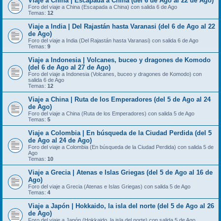
Viaje a China | Escapada a China (del 6 de Ago al 22 de Ago)
Foro del viaje a China (Escapada a China) con salida 6 de Ago
Temas:
12
Viaje a India | Del Rajastán hasta Varanasi (del 6 de Ago al 22
de Ago)
Foro del viaje a India (Del Rajastán hasta Varanasi) con salida 6 de Ago
Temas:
9
Viaje a Indonesia | Volcanes, buceo y dragones de Komodo
(del 6 de Ago al 27 de Ago)
Foro del viaje a Indonesia (Volcanes, buceo y dragones de Komodo) con
salida 6 de Ago
Temas:
12
Viaje a China | Ruta de los Emperadores (del 5 de Ago al 24
de Ago)
Foro del viaje a China (Ruta de los Emperadores) con salida 5 de Ago
Temas:
5
Viaje a Colombia | En búsqueda de la Ciudad Perdida (del 5
de Ago al 24 de Ago)
Foro del viaje a Colombia (En búsqueda de la Ciudad Perdida) con salida 5 de
Ago
Temas:
10
Viaje a Grecia | Atenas e Islas Griegas (del 5 de Ago al 16 de
Ago)
Foro del viaje a Grecia (Atenas e Islas Griegas) con salida 5 de Ago
Temas:
4
Viaje a Japón | Hokkaido, la isla del norte (del 5 de Ago al 26
de Ago)
Foro del viaje a Japón (Hokkaido, la isla del norte) con salida 5 de Ago