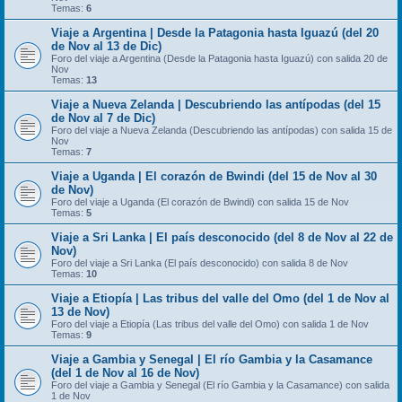
Temas:
6
Viaje a Argentina | Desde la Patagonia hasta Iguazú (del 20
de Nov al 13 de Dic)
Foro del viaje a Argentina (Desde la Patagonia hasta Iguazú) con salida 20 de
Nov
Temas:
13
Viaje a Nueva Zelanda | Descubriendo las antípodas (del 15
de Nov al 7 de Dic)
Foro del viaje a Nueva Zelanda (Descubriendo las antípodas) con salida 15 de
Nov
Temas:
7
Viaje a Uganda | El corazón de Bwindi (del 15 de Nov al 30
de Nov)
Foro del viaje a Uganda (El corazón de Bwindi) con salida 15 de Nov
Temas:
5
Viaje a Sri Lanka | El país desconocido (del 8 de Nov al 22 de
Nov)
Foro del viaje a Sri Lanka (El país desconocido) con salida 8 de Nov
Temas:
10
Viaje a Etiopía | Las tribus del valle del Omo (del 1 de Nov al
13 de Nov)
Foro del viaje a Etiopía (Las tribus del valle del Omo) con salida 1 de Nov
Temas:
9
Viaje a Gambia y Senegal | El río Gambia y la Casamance
(del 1 de Nov al 16 de Nov)
Foro del viaje a Gambia y Senegal (El río Gambia y la Casamance) con salida
1 de Nov