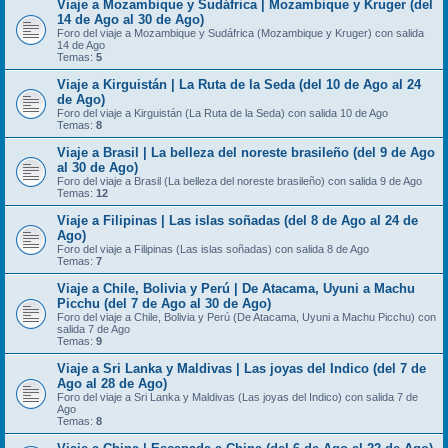
Viaje a Mozambique y Sudáfrica | Mozambique y Kruger (del
14 de Ago al 30 de Ago)
Foro del viaje a Mozambique y Sudáfrica (Mozambique y Kruger) con salida
14 de Ago
Temas:
5
Viaje a Kirguistán | La Ruta de la Seda (del 10 de Ago al 24
de Ago)
Foro del viaje a Kirguistán (La Ruta de la Seda) con salida 10 de Ago
Temas:
8
Viaje a Brasil | La belleza del noreste brasileño (del 9 de Ago
al 30 de Ago)
Foro del viaje a Brasil (La belleza del noreste brasileño) con salida 9 de Ago
Temas:
12
Viaje a Filipinas | Las islas soñadas (del 8 de Ago al 24 de
Ago)
Foro del viaje a Filipinas (Las islas soñadas) con salida 8 de Ago
Temas:
7
Viaje a Chile, Bolivia y Perú | De Atacama, Uyuni a Machu
Picchu (del 7 de Ago al 30 de Ago)
Foro del viaje a Chile, Bolivia y Perú (De Atacama, Uyuni a Machu Picchu) con
salida 7 de Ago
Temas:
9
Viaje a Sri Lanka y Maldivas | Las joyas del Indico (del 7 de
Ago al 28 de Ago)
Foro del viaje a Sri Lanka y Maldivas (Las joyas del Indico) con salida 7 de
Ago
Temas:
8