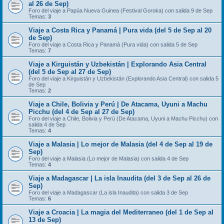
al 26 de Sep)
Foro del viaje a Papúa Nueva Guinea (Festival Goroka) con salida 9 de Sep
Temas:
3
Viaje a Costa Rica y Panamá | Pura vida (del 5 de Sep al 20
de Sep)
Foro del viaje a Costa Rica y Panamá (Pura vida) con salida 5 de Sep
Temas:
7
Viaje a Kirguistán y Uzbekistán | Explorando Asia Central
(del 5 de Sep al 27 de Sep)
Foro del viaje a Kirguistán y Uzbekistán (Explorando Asia Central) con salida 5
de Sep
Temas:
2
Viaje a Chile, Bolivia y Perú | De Atacama, Uyuni a Machu
Picchu (del 4 de Sep al 27 de Sep)
Foro del viaje a Chile, Bolivia y Perú (De Atacama, Uyuni a Machu Picchu) con
salida 4 de Sep
Temas:
4
Viaje a Malasia | Lo mejor de Malasia (del 4 de Sep al 19 de
Sep)
Foro del viaje a Malasia (Lo mejor de Malasia) con salida 4 de Sep
Temas:
4
Viaje a Madagascar | La isla Inaudita (del 3 de Sep al 26 de
Sep)
Foro del viaje a Madagascar (La isla Inaudita) con salida 3 de Sep
Temas:
6
Viaje a Croacia | La magia del Mediterraneo (del 1 de Sep al
13 de Sep)