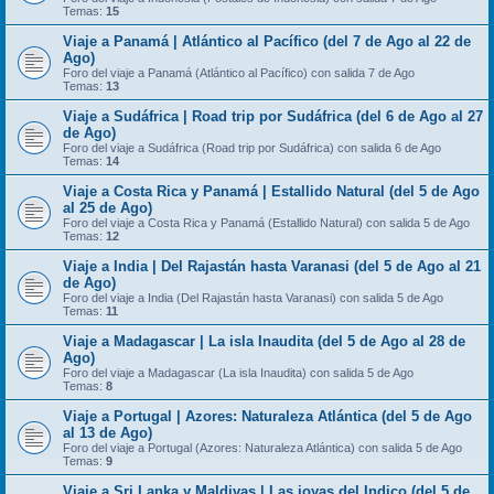
Temas:
15
Viaje a Panamá | Atlántico al Pacífico (del 7 de Ago al 22 de
Ago)
Foro del viaje a Panamá (Atlántico al Pacífico) con salida 7 de Ago
Temas:
13
Viaje a Sudáfrica | Road trip por Sudáfrica (del 6 de Ago al 27
de Ago)
Foro del viaje a Sudáfrica (Road trip por Sudáfrica) con salida 6 de Ago
Temas:
14
Viaje a Costa Rica y Panamá | Estallido Natural (del 5 de Ago
al 25 de Ago)
Foro del viaje a Costa Rica y Panamá (Estallido Natural) con salida 5 de Ago
Temas:
12
Viaje a India | Del Rajastán hasta Varanasi (del 5 de Ago al 21
de Ago)
Foro del viaje a India (Del Rajastán hasta Varanasi) con salida 5 de Ago
Temas:
11
Viaje a Madagascar | La isla Inaudita (del 5 de Ago al 28 de
Ago)
Foro del viaje a Madagascar (La isla Inaudita) con salida 5 de Ago
Temas:
8
Viaje a Portugal | Azores: Naturaleza Atlántica (del 5 de Ago
al 13 de Ago)
Foro del viaje a Portugal (Azores: Naturaleza Atlántica) con salida 5 de Ago
Temas:
9
Viaje a Sri Lanka y Maldivas | Las joyas del Indico (del 5 de