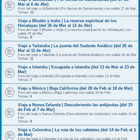
Mar al 6 de Abr)
Foro del viaje a Uzbekistán (Por tierras de Samarkanda) con salida 27 de Mar
Temas:
12
Viaje a Bhután y India | La reserva espiritual de los
Himalayas (del 26 de Mar al 12 de Abr)
Foro del viaje a Bhután y India (La reserva espiritual de los Himalayas) con
salida 26 de Mar
Temas:
8
Viaje a Tailandia | La puerta del Sudeste Asiático (del 26 de
Mar al 11 de Abr)
Foro del viaje a Tailandia (La puerta del Sudeste Asiático) con salida 26 de Mar
Temas:
11
Viaje a Islandia | Escapada a Islandia (del 13 de Mar al 23 de
Mar)
Foro del viaje a Islandia (Escapada a Islandia) con salida 13 de Mar
Temas:
7
Viaje a México | Baja California (del 28 de Feb al 18 de Mar)
Foro del viaje a México (Baja California) con salida 28 de Feb
Temas:
6
Viaje a Nueva Zelanda | Descubriendo las antípodas (del 15
de Feb al 7 de Mar)
Foro del viaje a Nueva Zelanda (Descubriendo las antípodas) con salida 15 de
Feb
Temas:
8
Viaje a Colombia | La ruta de los cafetales (del 14 de Feb al 1
de Mar)
Foro del viaje a Colombia (La ruta de los cafetales) con salida 14 de Feb