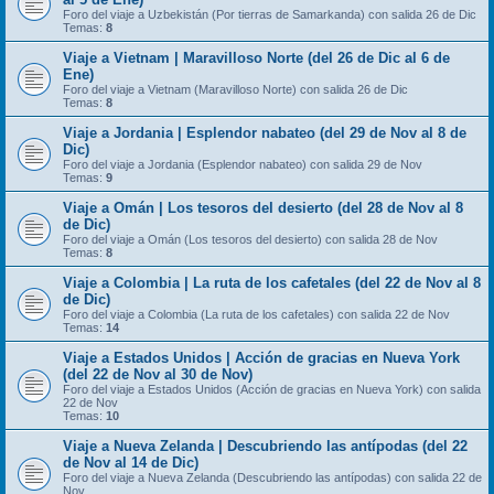
Foro del viaje a Uzbekistán (Por tierras de Samarkanda) con salida 26 de Dic
Temas:
8
Viaje a Vietnam | Maravilloso Norte (del 26 de Dic al 6 de
Ene)
Foro del viaje a Vietnam (Maravilloso Norte) con salida 26 de Dic
Temas:
8
Viaje a Jordania | Esplendor nabateo (del 29 de Nov al 8 de
Dic)
Foro del viaje a Jordania (Esplendor nabateo) con salida 29 de Nov
Temas:
9
Viaje a Omán | Los tesoros del desierto (del 28 de Nov al 8
de Dic)
Foro del viaje a Omán (Los tesoros del desierto) con salida 28 de Nov
Temas:
8
Viaje a Colombia | La ruta de los cafetales (del 22 de Nov al 8
de Dic)
Foro del viaje a Colombia (La ruta de los cafetales) con salida 22 de Nov
Temas:
14
Viaje a Estados Unidos | Acción de gracias en Nueva York
(del 22 de Nov al 30 de Nov)
Foro del viaje a Estados Unidos (Acción de gracias en Nueva York) con salida
22 de Nov
Temas:
10
Viaje a Nueva Zelanda | Descubriendo las antípodas (del 22
de Nov al 14 de Dic)
Foro del viaje a Nueva Zelanda (Descubriendo las antípodas) con salida 22 de
Nov