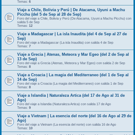
Temas:
6
Viaje a Chile, Bolivia y Perú | De Atacama, Uyuni a Machu
Picchu (del 5 de Sep al 28 de Sep)
Foro del viaje a Chile, Bolivia y Perú (De Atacama, Uyuni a Machu Picchu) con
salida 5 de Sep
Temas:
12
Viaje a Madagascar | La isla Inaudita (del 4 de Sep al 27 de
Sep)
Foro del viaje a Madagascar (La isla Inaudita) con salida 4 de Sep
Temas:
7
Viaje a Grecia | Atenas, Meteora y Mar Egeo (del 2 de Sep al
13 de Sep)
Foro del viaje a Grecia (Atenas, Meteora y Mar Egeo) con salida 2 de Sep
Temas:
8
Viaje a Croacia | La magia del Mediterraneo (del 1 de Sep al
14 de Sep)
Foro del viaje a Croacia (La magia del Mediterraneo) con salida 1 de Sep
Temas:
8
Viaje a Islandia | Naturaleza Artica (del 17 de Ago al 31 de
Ago)
Foro del viaje a Islandia (Naturaleza Artica) con salida 17 de Ago
Temas:
9
Viaje a Vietnam | La esencia del norte (del 16 de Ago al 29 de
Ago)
Foro del viaje a Vietnam (La esencia del norte) con salida 16 de Ago
Temas:
10