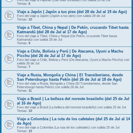
Foro del viaje a Filipinas (Las islas soñadas) con salida 28 de Jul
Temas:
6
Viaje a Japón | Japón a tus pies (del 28 de Jul al 19 de Ago)
Foro del viaje a Japón (Japón a tus pies) con salida 28 de Jul
Temas:
10
Viaje a Tíbet, China y Nepal | De Pekín, cruzando Tibet hasta
Katmandú (del 28 de Jul al 17 de Ago)
Foro del viaje a Tíbet, China y Nepal (De Pekín, cruzando Tibet hasta
Katmandú) con salida 28 de Jul
Temas:
9
Viaje a Chile, Bolivia y Perú | De Atacama, Uyuni a Machu
Picchu (del 26 de Jul al 17 de Ago)
Foro del viaje a Chile, Bolivia y Perú (De Atacama, Uyuni a Machu Picchu) con
salida 26 de Jul
Temas:
7
Viaje a Rusia, Mongolia y China | El Transiberiano, desde
San Petersburgo hasta Pekín (del 26 de Jul al 18 de Ago)
Foro del viaje a Rusia, Mongolia y China (El Transiberiano, desde San
Petersburgo hasta Pekín) con salida 26 de Jul
Temas:
11
Viaje a Brasil | La belleza del noreste brasileño (del 25 de Jul
al 16 de Ago)
Foro del viaje a Brasil (La belleza del noreste brasileño) con salida 25 de Jul
Temas:
10
Viaje a Colombia | La ruta de los cafetales (del 25 de Jul al 14
de Ago)
Foro del viaje a Colombia (La ruta de los cafetales) con salida 25 de Jul
Temas:
10