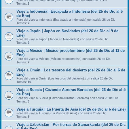
Foro del viaje a Guatemala (Sorpresa Maya) con salida 26 de Dic
Temas:
9
Viaje a Indonesia | Escapada a Indonesia (del 26 de Dic al 6
de Ene)
Foro del viaje a Indonesia (Escapada a Indonesia) con salida 26 de Dic
Temas:
7
Viaje a Japón | Japón en Navidades (del 26 de Dic al 9 de
Ene)
Foro del viaje a Japón (Japón en Navidades) con salida 26 de Dic
Temas:
9
Viaje a México | México precolombino (del 26 de Dic al 11 de
Ene)
Foro del viaje a México (México precolombino) con salida 26 de Dic
Temas:
7
Viaje a Omán | Los tesoros del desierto (del 26 de Dic al 6 de
Ene)
Foro del viaje a Omán (Los tesoros del desierto) con salida 26 de Dic
Temas:
10
Viaje a Suecia | Cazando Auroras Boreales (del 26 de Dic al 5
de Ene)
Foro del viaje a Suecia (Cazando Auroras Boreales) con salida 26 de Dic
Temas:
6
Viaje a Turquía | La Puerta de Asia (del 26 de Dic al 6 de Ene)
Foro del viaje a Turquía (La Puerta de Asia) con salida 26 de Dic
Temas:
6
Viaje a Uzbekistán | Por tierras de Samarkanda (del 26 de Dic
al 5 de Ene)