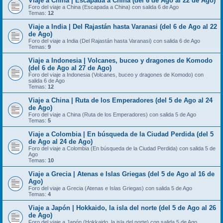
Viaje a China | Escapada a China (del 6 de Ago al 22 de Ago)
Foro del viaje a China (Escapada a China) con salida 6 de Ago
Temas:
12
Viaje a India | Del Rajastán hasta Varanasi (del 6 de Ago al 22
de Ago)
Foro del viaje a India (Del Rajastán hasta Varanasi) con salida 6 de Ago
Temas:
9
Viaje a Indonesia | Volcanes, buceo y dragones de Komodo
(del 6 de Ago al 27 de Ago)
Foro del viaje a Indonesia (Volcanes, buceo y dragones de Komodo) con
salida 6 de Ago
Temas:
12
Viaje a China | Ruta de los Emperadores (del 5 de Ago al 24
de Ago)
Foro del viaje a China (Ruta de los Emperadores) con salida 5 de Ago
Temas:
5
Viaje a Colombia | En búsqueda de la Ciudad Perdida (del 5
de Ago al 24 de Ago)
Foro del viaje a Colombia (En búsqueda de la Ciudad Perdida) con salida 5 de
Ago
Temas:
10
Viaje a Grecia | Atenas e Islas Griegas (del 5 de Ago al 16 de
Ago)
Foro del viaje a Grecia (Atenas e Islas Griegas) con salida 5 de Ago
Temas:
4
Viaje a Japón | Hokkaido, la isla del norte (del 5 de Ago al 26
de Ago)
Foro del viaje a Japón (Hokkaido, la isla del norte) con salida 5 de Ago