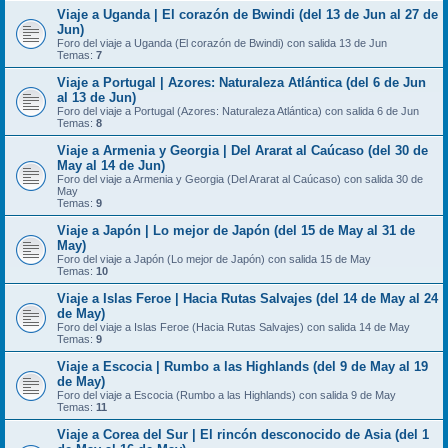
Viaje a Uganda | El corazón de Bwindi (del 13 de Jun al 27 de
Jun)
Foro del viaje a Uganda (El corazón de Bwindi) con salida 13 de Jun
Temas:
7
Viaje a Portugal | Azores: Naturaleza Atlántica (del 6 de Jun
al 13 de Jun)
Foro del viaje a Portugal (Azores: Naturaleza Atlántica) con salida 6 de Jun
Temas:
8
Viaje a Armenia y Georgia | Del Ararat al Caúcaso (del 30 de
May al 14 de Jun)
Foro del viaje a Armenia y Georgia (Del Ararat al Caúcaso) con salida 30 de
May
Temas:
9
Viaje a Japón | Lo mejor de Japón (del 15 de May al 31 de
May)
Foro del viaje a Japón (Lo mejor de Japón) con salida 15 de May
Temas:
10
Viaje a Islas Feroe | Hacia Rutas Salvajes (del 14 de May al 24
de May)
Foro del viaje a Islas Feroe (Hacia Rutas Salvajes) con salida 14 de May
Temas:
9
Viaje a Escocia | Rumbo a las Highlands (del 9 de May al 19
de May)
Foro del viaje a Escocia (Rumbo a las Highlands) con salida 9 de May
Temas:
11
Viaje a Corea del Sur | El rincón desconocido de Asia (del 1