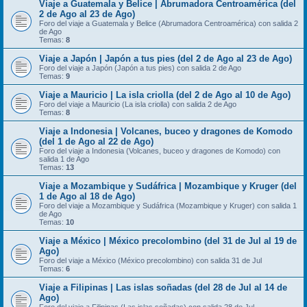
Viaje a Guatemala y Belice | Abrumadora Centroamérica (del
2 de Ago al 23 de Ago)
Foro del viaje a Guatemala y Belice (Abrumadora Centroamérica) con salida 2
de Ago
Temas:
8
Viaje a Japón | Japón a tus pies (del 2 de Ago al 23 de Ago)
Foro del viaje a Japón (Japón a tus pies) con salida 2 de Ago
Temas:
9
Viaje a Mauricio | La isla criolla (del 2 de Ago al 10 de Ago)
Foro del viaje a Mauricio (La isla criolla) con salida 2 de Ago
Temas:
8
Viaje a Indonesia | Volcanes, buceo y dragones de Komodo
(del 1 de Ago al 22 de Ago)
Foro del viaje a Indonesia (Volcanes, buceo y dragones de Komodo) con
salida 1 de Ago
Temas:
13
Viaje a Mozambique y Sudáfrica | Mozambique y Kruger (del
1 de Ago al 18 de Ago)
Foro del viaje a Mozambique y Sudáfrica (Mozambique y Kruger) con salida 1
de Ago
Temas:
10
Viaje a México | México precolombino (del 31 de Jul al 19 de
Ago)
Foro del viaje a México (México precolombino) con salida 31 de Jul
Temas:
6
Viaje a Filipinas | Las islas soñadas (del 28 de Jul al 14 de
Ago)