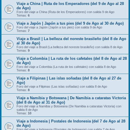
Viaje a China | Ruta de los Emperadores (del 9 de Ago al 28
de Ago)
Foro del viaje a China (Ruta de los Emperadores) con salida 9 de Ago
Temas:
6
Viaje a Japón | Japón a tus pies (del 9 de Ago al 30 de Ago)
Foro del viaje a Japón (Japón a tus pies) con salida 9 de Ago
Temas:
7
Viaje a Brasil | La belleza del noreste brasileño (del 8 de Ago
al 30 de Ago)
Foro del viaje a Brasil (La belleza del noreste brasileño) con salida 8 de Ago
Temas:
9
Viaje a Colombia | La ruta de los cafetales (del 8 de Ago al 28
de Ago)
Foro del viaje a Colombia (La ruta de los cafetales) con salida 8 de Ago
Temas:
8
Viaje a Filipinas | Las islas soñadas (del 8 de Ago al 27 de
Ago)
Foro del viaje a Filipinas (Las islas soñadas) con salida 8 de Ago
Temas:
8
Viaje a Namibia y Botswana | De Namibia a cataratas Victoria
(del 8 de Ago al 31 de Ago)
Foro del viaje a Namibia y Botswana (De Namibia a cataratas Victoria) con
salida 8 de Ago
Temas:
10
Viaje a Indonesia | Postales de Indonesia (del 7 de Ago al 28
de Ago)
Foro del viaje a Indonesia (Postales de Indonesia) con salida 7 de Ago