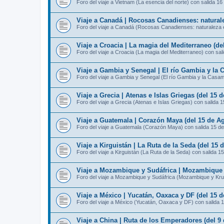
Foro del viaje a Vietnam (La esencia del norte) con salida 16
Viaje a Canadá | Rocosas Canadienses: naturale
Foro del viaje a Canadá (Rocosas Canadienses: naturaleza e
Viaje a Croacia | La magia del Mediterraneo (de
Foro del viaje a Croacia (La magia del Mediterraneo) con sal
Viaje a Gambia y Senegal | El río Gambia y la 
Foro del viaje a Gambia y Senegal (El río Gambia y la Casa
Viaje a Grecia | Atenas e Islas Griegas (del 15 
Foro del viaje a Grecia (Atenas e Islas Griegas) con salida 
Viaje a Guatemala | Corazón Maya (del 15 de Ag
Foro del viaje a Guatemala (Corazón Maya) con salida 15 d
Viaje a Kirguistán | La Ruta de la Seda (del 15 
Foro del viaje a Kirguistán (La Ruta de la Seda) con salida 1
Viaje a Mozambique y Sudáfrica | Mozambique y
Foro del viaje a Mozambique y Sudáfrica (Mozambique y Kru
Viaje a México | Yucatán, Oaxaca y DF (del 15 d
Foro del viaje a México (Yucatán, Oaxaca y DF) con salida 
Viaje a China | Ruta de los Emperadores (del 9