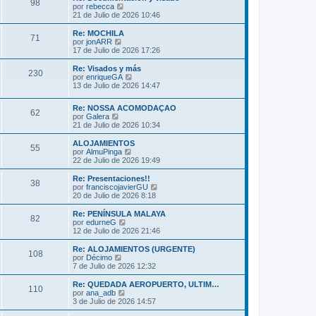
s
98
o
l
V
por
rebecca
a
m
t
e
21 de Julio de 2026 10:46
j
e
i
r
e
n
m
ú
Re: MOCHILA
s
71
o
l
V
por
jonARR
a
m
t
e
17 de Julio de 2026 17:26
j
e
i
r
e
n
m
ú
Re: Visados y más
s
230
o
l
V
por
enriqueGA
a
m
t
e
13 de Julio de 2026 14:47
j
e
i
r
e
n
m
ú
s
Re: NOSSA ACOMODAÇAO
o
l
62
V
a
por
Galera
m
t
e
j
21 de Julio de 2026 10:34
e
i
r
e
n
m
ú
s
ALOJAMIENTOS
o
55
l
a
V
por
AlmuPinga
m
t
j
e
22 de Julio de 2026 19:49
e
i
e
r
n
m
ú
s
Re: Presentaciones!!
38
o
l
a
V
por
franciscojavierGU
m
t
j
e
20 de Julio de 2026 8:18
e
i
e
r
n
m
ú
Re: PENÍNSULA MALAYA
s
82
o
l
V
por
edurneG
a
m
t
e
12 de Julio de 2026 21:46
j
e
i
r
e
n
m
ú
Re: ALOJAMIENTOS (URGENTE)
s
108
o
l
V
por
Décimo
a
m
t
e
7 de Julio de 2026 12:32
j
e
i
r
e
n
m
ú
Re: QUEDADA AEROPUERTO, ULTIM…
s
110
o
l
V
por
ana_adb
a
m
t
e
3 de Julio de 2026 14:57
j
e
i
r
e
n