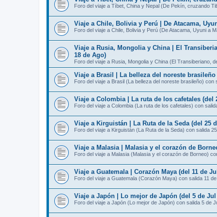
Foro del viaje a Tíbet, China y Nepal (De Pekín, cruzando T
Viaje a Chile, Bolivia y Perú | De Atacama, Uyu
Foro del viaje a Chile, Bolivia y Perú (De Atacama, Uyuni a 
Viaje a Rusia, Mongolia y China | El Transiberi
18 de Ago)
Foro del viaje a Rusia, Mongolia y China (El Transiberiano, 
Viaje a Brasil | La belleza del noreste brasileño
Foro del viaje a Brasil (La belleza del noreste brasileño) con 
Viaje a Colombia | La ruta de los cafetales (del 
Foro del viaje a Colombia (La ruta de los cafetales) con salid
Viaje a Kirguistán | La Ruta de la Seda (del 25 d
Foro del viaje a Kirguistán (La Ruta de la Seda) con salida 25
Viaje a Malasia | Malasia y el corazón de Borneo
Foro del viaje a Malasia (Malasia y el corazón de Borneo) con
Viaje a Guatemala | Corazón Maya (del 11 de Jul
Foro del viaje a Guatemala (Corazón Maya) con salida 11 de
Viaje a Japón | Lo mejor de Japón (del 5 de Jul 
Foro del viaje a Japón (Lo mejor de Japón) con salida 5 de J