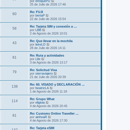
l
V
por
enriquePU
a
m
t
e
25 de Julio de 2026 17:46
j
e
i
r
e
n
m
ú
Re: FUJI
s
60
o
l
V
por
bertaP
a
m
t
e
22 de Julio de 2026 15:54
j
e
i
r
e
n
m
ú
Re: Tarjeta SIM y conexión a …
s
58
o
l
V
por
LBB
a
m
t
e
2 de Agosto de 2026 10:01
j
e
i
r
e
n
m
ú
Re: Que llevar en la mochila
s
43
o
l
V
por
leireLO
a
m
t
e
28 de Julio de 2026 14:11
j
e
i
r
e
n
m
ú
Re: Ruta y actividades
s
81
o
l
V
por
Life
a
m
t
e
3 de Agosto de 2026 13:17
j
e
i
r
e
n
m
ú
Re: Solicitud Visa
s
79
o
l
V
por
sierraviajero
a
m
t
e
21 de Julio de 2026 20:39
j
e
i
r
e
n
m
ú
Re: 60. VISADO y DECLARACIÓN …
s
138
o
l
V
por
beatrizLA
a
m
t
e
1 de Agosto de 2026 11:18
j
e
i
r
e
n
m
ú
Re: Grupo What
s
114
o
l
V
por
eligioia
a
m
t
e
4 de Agosto de 2026 20:45
j
e
i
r
e
n
m
ú
Re: Customs Online Traveller …
s
81
o
l
V
por
ainhoaR
a
m
t
e
4 de Agosto de 2026 17:30
j
e
i
r
e
n
m
ú
Re: Tarjeta eSIM
s