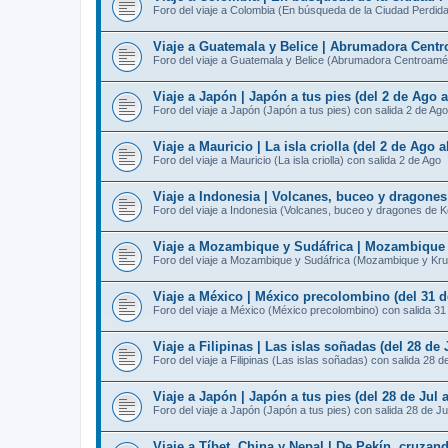
Foro del viaje a Colombia (En búsqueda de la Ciudad Perdida
Viaje a Guatemala y Belice | Abrumadora Centro
Foro del viaje a Guatemala y Belice (Abrumadora Centroamér
Viaje a Japón | Japón a tus pies (del 2 de Ago 
Foro del viaje a Japón (Japón a tus pies) con salida 2 de Ago
Viaje a Mauricio | La isla criolla (del 2 de Ago 
Foro del viaje a Mauricio (La isla criolla) con salida 2 de Ago
Viaje a Indonesia | Volcanes, buceo y dragone
Foro del viaje a Indonesia (Volcanes, buceo y dragones de 
Viaje a Mozambique y Sudáfrica | Mozambique y
Foro del viaje a Mozambique y Sudáfrica (Mozambique y Kru
Viaje a México | México precolombino (del 31 d
Foro del viaje a México (México precolombino) con salida 31
Viaje a Filipinas | Las islas soñadas (del 28 de 
Foro del viaje a Filipinas (Las islas soñadas) con salida 28 d
Viaje a Japón | Japón a tus pies (del 28 de Jul 
Foro del viaje a Japón (Japón a tus pies) con salida 28 de Ju
Viaje a Tíbet, China y Nepal | De Pekín, cruzan