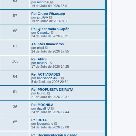
s
63
o
l
V
por
marirosi
a
m
t
e
14 de Julio de 2026 13:01
j
e
i
r
e
n
m
ú
Re: Grupo Whatsapp
s
57
o
l
V
por
jordiGA
a
m
t
e
19 de Junio de 2026 9:50
j
e
i
r
e
n
m
ú
Re: QR entrada a Japón
s
88
o
l
V
por
Canarito
a
m
t
e
24 de Julio de 2026 18:31
j
e
i
r
e
n
m
ú
Asuntos financieros
s
61
o
l
V
por
chipi
a
m
t
e
24 de Julio de 2026 17:55
j
e
i
r
e
n
m
ú
Re: APPS
s
105
o
l
V
por
mpilarG
a
m
t
e
17 de Julio de 2026 14:25
j
e
i
r
e
n
m
ú
Re: ACTIVIDADES
s
64
o
l
V
por
anaisabelSANC
a
m
t
e
5 de Junio de 2026 20:34
j
e
i
r
e
n
m
ú
Re: PROPUESTA DE RUTA
s
61
o
l
V
por
lauraL
a
m
t
e
21 de Julio de 2026 20:37
j
e
i
r
e
n
m
ú
Re: MOCHILA
s
36
o
l
V
por
davidHU
a
m
t
e
24 de Julio de 2026 17:44
j
e
i
r
e
n
m
ú
Re: RUTA
s
65
o
l
V
por
jesusmario
a
m
t
e
24 de Julio de 2026 19:08
j
e
i
r
e
n
m
ú
Re: Documentación y visado