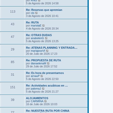
V
por
RNG
a
m
t
e
5 de Agosto de 2026 14:58
j
e
i
r
e
n
m
ú
Re: Reservas que apremian
s
113
o
l
V
por
clo
a
m
t
e
3 de Agosto de 2026 10:41
j
e
i
r
e
n
m
ú
Re: RUTA
s
43
o
l
V
por
mariolaE
a
m
t
e
4 de Agosto de 2026 20:34
j
e
i
r
e
n
m
ú
Re: OTRAS DUDAS
s
47
o
l
V
por
anabelenG
a
m
t
e
5 de Agosto de 2026 13:25
j
e
i
r
e
n
m
ú
Re: ATENAS PLANNING Y ENTRADA…
s
29
o
l
V
por
mariajoseVI
a
m
t
e
20 de Julio de 2026 17:23
j
e
i
r
e
n
m
ú
Re: PROPUESTA DE RUTA
s
85
o
l
V
por
dianaelenaM
a
m
t
e
29 de Julio de 2026 17:52
j
e
i
r
e
n
m
ú
Re: Es hora de presentarnos
s
31
o
l
V
por
arnauP
a
m
t
e
5 de Agosto de 2026 22:50
j
e
i
r
e
n
m
ú
Re: Actividades acuáticas en …
s
151
o
l
V
por
palomaJ
a
m
t
e
5 de Agosto de 2026 21:27
j
e
i
r
e
n
m
ú
ALOJAMIENTOS
s
39
o
l
V
por
CARMINA
a
m
t
e
16 de Julio de 2026 10:03
j
e
i
r
e
n
m
ú
Re: NUESTRA RUTA POR CHINA
s
77
o