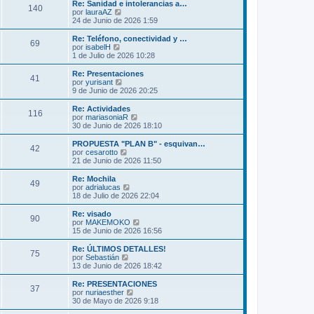
m
ú
Re: Sanidad e intolerancias a…
s
140
o
l
V
por
lauraAZ
a
m
t
e
24 de Junio de 2026 1:59
j
e
i
r
e
n
m
ú
Re: Teléfono, conectividad y …
s
69
o
l
V
por
isabelH
a
m
t
e
1 de Julio de 2026 10:28
j
e
i
r
e
n
m
ú
Re: Presentaciones
s
41
o
l
V
por
yurisant
a
m
t
e
9 de Junio de 2026 20:25
j
e
i
r
e
n
m
ú
Re: Actividades
s
116
o
l
V
por
mariasoniaR
a
m
t
e
30 de Junio de 2026 18:10
j
e
i
r
e
n
m
ú
PROPUESTA "PLAN B" - esquivan…
s
42
o
l
V
por
cesarotto
a
m
t
e
21 de Junio de 2026 11:50
j
e
i
r
e
n
m
ú
Re: Mochila
s
49
o
l
V
por
adrialucas
a
m
t
e
18 de Julio de 2026 22:04
j
e
i
r
e
n
m
ú
Re: visado
s
90
o
l
V
por
MAKEMOKO
a
m
t
e
15 de Junio de 2026 16:56
j
e
i
r
e
n
m
ú
Re: ÚLTIMOS DETALLES!
s
75
o
l
V
por
Sebastián
a
m
t
e
13 de Junio de 2026 18:42
j
e
i
r
e
n
m
ú
Re: PRESENTACIONES
s
37
o
l
V
por
nuriaesther
a
m
t
e
30 de Mayo de 2026 9:18
j
e
i
r
e