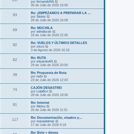
137
o
l
V
por
fernandoRA
a
m
t
e
30 de Julio de 2026 16:06
j
e
i
r
e
n
m
ú
Re: ¡EMPEZAMOS A PREPARAR LA …
s
93
o
l
V
por
Sinisis
a
m
t
e
28 de Julio de 2026 16:08
j
e
i
r
e
n
m
ú
Re: MOCHILA
s
69
o
l
V
por
adrialucas
a
m
t
e
18 de Julio de 2026 22:05
j
e
i
r
e
n
m
ú
Re: VUELOS Y ÚLTIMOS DETALLES
s
92
o
l
V
por
xisco
a
m
t
e
3 de Agosto de 2026 16:18
j
e
i
r
e
n
m
ú
Re: RUTA
s
82
o
l
V
por
eduardoAN
a
m
t
e
29 de Julio de 2026 20:56
j
e
i
r
e
n
m
ú
Re: Propuesta de Ruta
s
39
o
l
V
por
nefo
a
m
t
e
23 de Julio de 2026 12:03
j
e
i
r
e
n
m
ú
CAJÓN DESASTRE!
s
74
o
l
V
por
LolaBcn
a
m
t
e
28 de Julio de 2026 18:06
j
e
i
r
e
n
m
ú
Re: Internet
s
91
o
l
V
por
Aletxu
a
m
t
e
25 de Julio de 2026 11:51
j
e
i
r
e
n
m
ú
Re: Documentación, visados y…
s
117
o
l
V
por
mariadelmar
a
m
t
e
17 de Julio de 2026 8:18
j
e
i
r
e
n
m
ú
Re: Bote + dinero