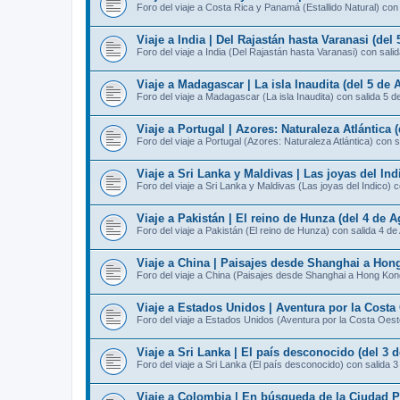
Foro del viaje a Costa Rica y Panamá (Estallido Natural) con
Viaje a India | Del Rajastán hasta Varanasi (del
Foro del viaje a India (Del Rajastán hasta Varanasi) con sali
Viaje a Madagascar | La isla Inaudita (del 5 de 
Foro del viaje a Madagascar (La isla Inaudita) con salida 5 d
Viaje a Portugal | Azores: Naturaleza Atlántica 
Foro del viaje a Portugal (Azores: Naturaleza Atlántica) con 
Viaje a Sri Lanka y Maldivas | Las joyas del Ind
Foro del viaje a Sri Lanka y Maldivas (Las joyas del Indico) 
Viaje a Pakistán | El reino de Hunza (del 4 de A
Foro del viaje a Pakistán (El reino de Hunza) con salida 4 de
Viaje a China | Paisajes desde Shanghai a Hong
Foro del viaje a China (Paisajes desde Shanghai a Hong Kon
Viaje a Estados Unidos | Aventura por la Costa 
Foro del viaje a Estados Unidos (Aventura por la Costa Oest
Viaje a Sri Lanka | El país desconocido (del 3 
Foro del viaje a Sri Lanka (El país desconocido) con salida 
Viaje a Colombia | En búsqueda de la Ciudad Pe