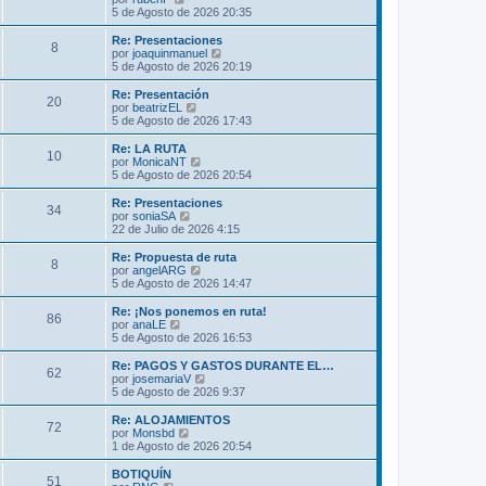
m
t
e
5 de Agosto de 2026 20:35
e
i
r
n
m
ú
Re: Presentaciones
s
8
o
l
V
por
joaquinmanuel
a
m
t
e
5 de Agosto de 2026 20:19
j
e
i
r
e
n
m
ú
Re: Presentación
s
20
o
l
V
por
beatrizEL
a
m
t
e
5 de Agosto de 2026 17:43
j
e
i
r
e
n
m
ú
Re: LA RUTA
s
10
o
l
V
por
MonicaNT
a
m
t
e
5 de Agosto de 2026 20:54
j
e
i
r
e
n
m
ú
Re: Presentaciones
s
34
o
l
V
por
soniaSA
a
m
t
e
22 de Julio de 2026 4:15
j
e
i
r
e
n
m
ú
Re: Propuesta de ruta
s
8
o
l
V
por
angelARG
a
m
t
e
5 de Agosto de 2026 14:47
j
e
i
r
e
n
m
ú
Re: ¡Nos ponemos en ruta!
s
86
o
l
V
por
anaLE
a
m
t
e
5 de Agosto de 2026 16:53
j
e
i
r
e
n
m
ú
Re: PAGOS Y GASTOS DURANTE EL…
s
62
o
l
V
por
josemariaV
a
m
t
e
5 de Agosto de 2026 9:37
j
e
i
r
e
n
m
ú
Re: ALOJAMIENTOS
s
72
o
l
V
por
Monsbd
a
m
t
e
1 de Agosto de 2026 20:54
j
e
i
r
e
n
m
ú
BOTIQUÍN
s
51
o
l