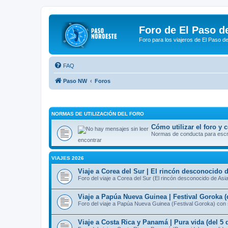
Foro de El Paso d
Foro para los viajeros de El Paso d
FAQ
Paso NW
Foros
NORMAS DE UTILIZACIÓN DEL FORO
Cómo utilizar el foro y
Normas de conducta para escrib
encontrar
VIAJES 2026
Viaje a Corea del Sur | El rincón desconocido d
Foro del viaje a Corea del Sur (El rincón desconocido de Asi
Viaje a Papúa Nueva Guinea | Festival Goroka (
Foro del viaje a Papúa Nueva Guinea (Festival Goroka) con 
Viaje a Costa Rica y Panamá | Pura vida (del 5 