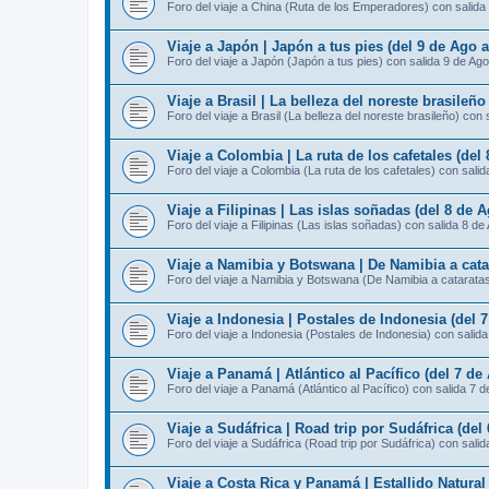
Foro del viaje a China (Ruta de los Emperadores) con salida
Viaje a Japón | Japón a tus pies (del 9 de Ago 
Foro del viaje a Japón (Japón a tus pies) con salida 9 de Ago
Viaje a Brasil | La belleza del noreste brasileño
Foro del viaje a Brasil (La belleza del noreste brasileño) con 
Viaje a Colombia | La ruta de los cafetales (del
Foro del viaje a Colombia (La ruta de los cafetales) con sali
Viaje a Filipinas | Las islas soñadas (del 8 de 
Foro del viaje a Filipinas (Las islas soñadas) con salida 8 de
Viaje a Namibia y Botswana | De Namibia a catar
Foro del viaje a Namibia y Botswana (De Namibia a cataratas 
Viaje a Indonesia | Postales de Indonesia (del 
Foro del viaje a Indonesia (Postales de Indonesia) con salid
Viaje a Panamá | Atlántico al Pacífico (del 7 de
Foro del viaje a Panamá (Atlántico al Pacífico) con salida 7 
Viaje a Sudáfrica | Road trip por Sudáfrica (del
Foro del viaje a Sudáfrica (Road trip por Sudáfrica) con sali
Viaje a Costa Rica y Panamá | Estallido Natural