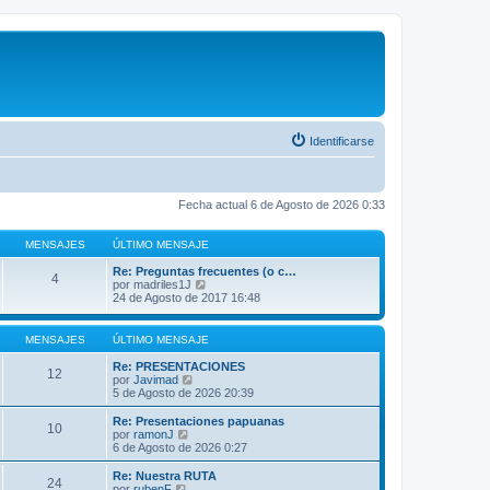
Identificarse
Fecha actual 6 de Agosto de 2026 0:33
MENSAJES
ÚLTIMO MENSAJE
Re: Preguntas frecuentes (o c…
4
V
por
madriles1J
e
24 de Agosto de 2017 16:48
r
ú
l
MENSAJES
ÚLTIMO MENSAJE
t
i
Re: PRESENTACIONES
12
m
V
por
Javimad
o
e
5 de Agosto de 2026 20:39
m
r
e
ú
Re: Presentaciones papuanas
10
n
l
V
por
ramonJ
s
t
e
6 de Agosto de 2026 0:27
a
i
r
j
m
ú
Re: Nuestra RUTA
e
24
o
l
V
por
rubenF