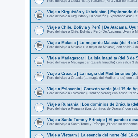
Foro del viaje a Costa Rica y Panamá (Pura vida) con salida
Viaje a Kirguistán y Uzbekistán | Explorando As
Foro del viaje a Kirguistán y Uzbekistán (Explorando Asia Ce
Viaje a Chile, Bolivia y Perú | De Atacama, Uyu
Foro del viaje a Chile, Bolivia y Perú (De Atacama, Uyuni a 
Viaje a Malasia | Lo mejor de Malasia (del 4 de
Foro del viaje a Malasia (Lo mejor de Malasia) con salida 4 
Viaje a Madagascar | La isla Inaudita (del 3 de 
Foro del viaje a Madagascar (La isla Inaudita) con salida 3 d
Viaje a Croacia | La magia del Mediterraneo (de
Foro del viaje a Croacia (La magia del Mediterraneo) con sal
Viaje a Eslovenia | Corazón verde (del 19 de Ag
Foro del viaje a Eslovenia (Corazón verde) con salida 19 de
Viaje a Rumania | Los dominios de Drácula (del
Foro del viaje a Rumania (Los dominios de Drácula) con sali
Viaje a Santo Tomé y Príncipe | El paraíso des
Foro del viaje a Santo Tomé y Príncipe (El paraíso desconoc
Viaje a Vietnam | La esencia del norte (del 16 