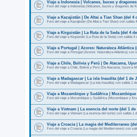
Viaje a Indonesia | Volcanes, buceo y dragones
Foro del viaje a Indonesia (Volcanes, buceo y dragones de K
Viaje a Kazajistán | De Altai a Tian Shan (del 4 d
Foro del viaje a Kazajistán (De Altai a Tian Shan) con salida 
Viaje a Kirguistán | La Ruta de la Seda (del 4 de
Foro del viaje a Kirguistán (La Ruta de la Seda) con salida 4 
Viaje a Portugal | Azores: Naturaleza Atlántica (
Foro del viaje a Portugal (Azores: Naturaleza Atlántica) con s
Viaje a Chile, Bolivia y Perú | De Atacama, Uyun
Foro del viaje a Chile, Bolivia y Perú (De Atacama, Uyuni a 
Viaje a Madagascar | La isla Inaudita (del 1 de J
Foro del viaje a Madagascar (La isla Inaudita) con salida 1 de
Viaje a Mozambique y Sudáfrica | Mozambique y 
Foro del viaje a Mozambique y Sudáfrica (Mozambique y Krug
Viaje a Vietnam | La esencia del norte (del 1 de 
Foro del viaje a Vietnam (La esencia del norte) con salida 1 d
Viaje a Croacia | La magia del Mediterraneo (de
Foro del viaje a Croacia (La magia del Mediterraneo) con sal