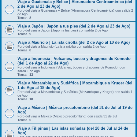
Viaje a Guatemala y Belice | Abrumadora Centroamérica (del
2 de Ago al 23 de Ago)
Foro del viaje a Guatemala y Belice (Abrumadora Centroamérica) con salida 2
de Ago
Temas:
8
Viaje a Japón | Japón a tus pies (del 2 de Ago al 23 de Ago)
Foro del viaje a Japón (Japón a tus pies) con salida 2 de Ago
Temas:
9
Viaje a Mauricio | La isla criolla (del 2 de Ago al 10 de Ago)
Foro del viaje a Mauricio (La isla criolla) con salida 2 de Ago
Temas:
8
Viaje a Indonesia | Volcanes, buceo y dragones de Komodo
(del 1 de Ago al 22 de Ago)
Foro del viaje a Indonesia (Volcanes, buceo y dragones de Komodo) con
salida 1 de Ago
Temas:
13
Viaje a Mozambique y Sudáfrica | Mozambique y Kruger (del
1 de Ago al 18 de Ago)
Foro del viaje a Mozambique y Sudáfrica (Mozambique y Kruger) con salida 1
de Ago
Temas:
10
Viaje a México | México precolombino (del 31 de Jul al 19 de
Ago)
Foro del viaje a México (México precolombino) con salida 31 de Jul
Temas:
6
Viaje a Filipinas | Las islas soñadas (del 28 de Jul al 14 de
Ago)