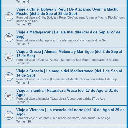
Temas:
6
Viaje a Chile, Bolivia y Perú | De Atacama, Uyuni a Machu
Picchu (del 5 de Sep al 28 de Sep)
Foro del viaje a Chile, Bolivia y Perú (De Atacama, Uyuni a Machu Picchu) con
salida 5 de Sep
Temas:
12
Viaje a Madagascar | La isla Inaudita (del 4 de Sep al 27 de
Sep)
Foro del viaje a Madagascar (La isla Inaudita) con salida 4 de Sep
Temas:
7
Viaje a Grecia | Atenas, Meteora y Mar Egeo (del 2 de Sep al
13 de Sep)
Foro del viaje a Grecia (Atenas, Meteora y Mar Egeo) con salida 2 de Sep
Temas:
8
Viaje a Croacia | La magia del Mediterraneo (del 1 de Sep al
14 de Sep)
Foro del viaje a Croacia (La magia del Mediterraneo) con salida 1 de Sep
Temas:
8
Viaje a Islandia | Naturaleza Artica (del 17 de Ago al 31 de
Ago)
Foro del viaje a Islandia (Naturaleza Artica) con salida 17 de Ago
Temas:
9
Viaje a Vietnam | La esencia del norte (del 16 de Ago al 29 de
Ago)
Foro del viaje a Vietnam (La esencia del norte) con salida 16 de Ago
Temas:
10