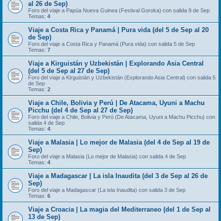
al 26 de Sep)
Foro del viaje a Papúa Nueva Guinea (Festival Goroka) con salida 9 de Sep
Temas:
4
Viaje a Costa Rica y Panamá | Pura vida (del 5 de Sep al 20
de Sep)
Foro del viaje a Costa Rica y Panamá (Pura vida) con salida 5 de Sep
Temas:
7
Viaje a Kirguistán y Uzbekistán | Explorando Asia Central
(del 5 de Sep al 27 de Sep)
Foro del viaje a Kirguistán y Uzbekistán (Explorando Asia Central) con salida 5
de Sep
Temas:
2
Viaje a Chile, Bolivia y Perú | De Atacama, Uyuni a Machu
Picchu (del 4 de Sep al 27 de Sep)
Foro del viaje a Chile, Bolivia y Perú (De Atacama, Uyuni a Machu Picchu) con
salida 4 de Sep
Temas:
4
Viaje a Malasia | Lo mejor de Malasia (del 4 de Sep al 19 de
Sep)
Foro del viaje a Malasia (Lo mejor de Malasia) con salida 4 de Sep
Temas:
4
Viaje a Madagascar | La isla Inaudita (del 3 de Sep al 26 de
Sep)
Foro del viaje a Madagascar (La isla Inaudita) con salida 3 de Sep
Temas:
6
Viaje a Croacia | La magia del Mediterraneo (del 1 de Sep al
13 de Sep)