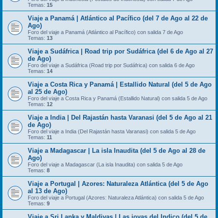
Temas:
15
Viaje a Panamá | Atlántico al Pacífico (del 7 de Ago al 22 de
Ago)
Foro del viaje a Panamá (Atlántico al Pacífico) con salida 7 de Ago
Temas:
13
Viaje a Sudáfrica | Road trip por Sudáfrica (del 6 de Ago al 27
de Ago)
Foro del viaje a Sudáfrica (Road trip por Sudáfrica) con salida 6 de Ago
Temas:
14
Viaje a Costa Rica y Panamá | Estallido Natural (del 5 de Ago
al 25 de Ago)
Foro del viaje a Costa Rica y Panamá (Estallido Natural) con salida 5 de Ago
Temas:
12
Viaje a India | Del Rajastán hasta Varanasi (del 5 de Ago al 21
de Ago)
Foro del viaje a India (Del Rajastán hasta Varanasi) con salida 5 de Ago
Temas:
11
Viaje a Madagascar | La isla Inaudita (del 5 de Ago al 28 de
Ago)
Foro del viaje a Madagascar (La isla Inaudita) con salida 5 de Ago
Temas:
8
Viaje a Portugal | Azores: Naturaleza Atlántica (del 5 de Ago
al 13 de Ago)
Foro del viaje a Portugal (Azores: Naturaleza Atlántica) con salida 5 de Ago
Temas:
9
Viaje a Sri Lanka y Maldivas | Las joyas del Indico (del 5 de