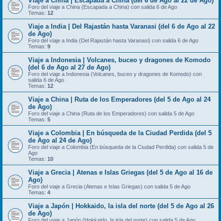
Viaje a China | Escapada a China (del 6 de Ago al 22 de Ago)
Foro del viaje a China (Escapada a China) con salida 6 de Ago
Temas:
12
Viaje a India | Del Rajastán hasta Varanasi (del 6 de Ago al 22
de Ago)
Foro del viaje a India (Del Rajastán hasta Varanasi) con salida 6 de Ago
Temas:
9
Viaje a Indonesia | Volcanes, buceo y dragones de Komodo
(del 6 de Ago al 27 de Ago)
Foro del viaje a Indonesia (Volcanes, buceo y dragones de Komodo) con
salida 6 de Ago
Temas:
12
Viaje a China | Ruta de los Emperadores (del 5 de Ago al 24
de Ago)
Foro del viaje a China (Ruta de los Emperadores) con salida 5 de Ago
Temas:
5
Viaje a Colombia | En búsqueda de la Ciudad Perdida (del 5
de Ago al 24 de Ago)
Foro del viaje a Colombia (En búsqueda de la Ciudad Perdida) con salida 5 de
Ago
Temas:
10
Viaje a Grecia | Atenas e Islas Griegas (del 5 de Ago al 16 de
Ago)
Foro del viaje a Grecia (Atenas e Islas Griegas) con salida 5 de Ago
Temas:
4
Viaje a Japón | Hokkaido, la isla del norte (del 5 de Ago al 26
de Ago)
Foro del viaje a Japón (Hokkaido, la isla del norte) con salida 5 de Ago