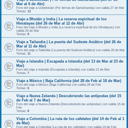
Mar al 6 de Abr)
Foro del viaje a Uzbekistán (Por tierras de Samarkanda) con salida 27 de Mar
Temas:
12
Viaje a Bhután y India | La reserva espiritual de los
Himalayas (del 26 de Mar al 12 de Abr)
Foro del viaje a Bhután y India (La reserva espiritual de los Himalayas) con
salida 26 de Mar
Temas:
8
Viaje a Tailandia | La puerta del Sudeste Asiático (del 26 de
Mar al 11 de Abr)
Foro del viaje a Tailandia (La puerta del Sudeste Asiático) con salida 26 de Mar
Temas:
11
Viaje a Islandia | Escapada a Islandia (del 13 de Mar al 23 de
Mar)
Foro del viaje a Islandia (Escapada a Islandia) con salida 13 de Mar
Temas:
7
Viaje a México | Baja California (del 28 de Feb al 18 de Mar)
Foro del viaje a México (Baja California) con salida 28 de Feb
Temas:
6
Viaje a Nueva Zelanda | Descubriendo las antípodas (del 15
de Feb al 7 de Mar)
Foro del viaje a Nueva Zelanda (Descubriendo las antípodas) con salida 15 de
Feb
Temas:
8
Viaje a Colombia | La ruta de los cafetales (del 14 de Feb al 1
de Mar)
Foro del viaje a Colombia (La ruta de los cafetales) con salida 14 de Feb