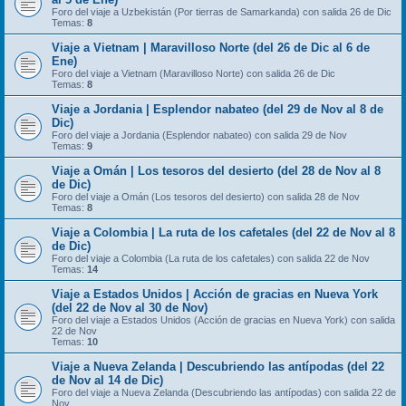
Foro del viaje a Uzbekistán (Por tierras de Samarkanda) con salida 26 de Dic
Temas:
8
Viaje a Vietnam | Maravilloso Norte (del 26 de Dic al 6 de
Ene)
Foro del viaje a Vietnam (Maravilloso Norte) con salida 26 de Dic
Temas:
8
Viaje a Jordania | Esplendor nabateo (del 29 de Nov al 8 de
Dic)
Foro del viaje a Jordania (Esplendor nabateo) con salida 29 de Nov
Temas:
9
Viaje a Omán | Los tesoros del desierto (del 28 de Nov al 8
de Dic)
Foro del viaje a Omán (Los tesoros del desierto) con salida 28 de Nov
Temas:
8
Viaje a Colombia | La ruta de los cafetales (del 22 de Nov al 8
de Dic)
Foro del viaje a Colombia (La ruta de los cafetales) con salida 22 de Nov
Temas:
14
Viaje a Estados Unidos | Acción de gracias en Nueva York
(del 22 de Nov al 30 de Nov)
Foro del viaje a Estados Unidos (Acción de gracias en Nueva York) con salida
22 de Nov
Temas:
10
Viaje a Nueva Zelanda | Descubriendo las antípodas (del 22
de Nov al 14 de Dic)
Foro del viaje a Nueva Zelanda (Descubriendo las antípodas) con salida 22 de
Nov