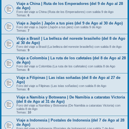
Viaje a China | Ruta de los Emperadores (del 9 de Ago al 28
de Ago)
Foro del viaje a China (Ruta de los Emperadores) con salida 9 de Ago
Temas:
6
Viaje a Japón | Japón a tus pies (del 9 de Ago al 30 de Ago)
Foro del viaje a Japón (Japón a tus pies) con salida 9 de Ago
Temas:
7
Viaje a Brasil | La belleza del noreste brasileño (del 8 de Ago
al 30 de Ago)
Foro del viaje a Brasil (La belleza del noreste brasileño) con salida 8 de Ago
Temas:
9
Viaje a Colombia | La ruta de los cafetales (del 8 de Ago al 28
de Ago)
Foro del viaje a Colombia (La ruta de los cafetales) con salida 8 de Ago
Temas:
8
Viaje a Filipinas | Las islas soñadas (del 8 de Ago al 27 de
Ago)
Foro del viaje a Filipinas (Las islas soñadas) con salida 8 de Ago
Temas:
8
Viaje a Namibia y Botswana | De Namibia a cataratas Victoria
(del 8 de Ago al 31 de Ago)
Foro del viaje a Namibia y Botswana (De Namibia a cataratas Victoria) con
salida 8 de Ago
Temas:
10
Viaje a Indonesia | Postales de Indonesia (del 7 de Ago al 28
de Ago)
Foro del viaje a Indonesia (Postales de Indonesia) con salida 7 de Ago