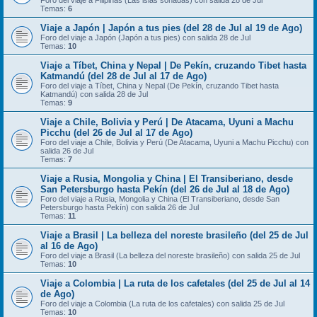
Foro del viaje a Filipinas (Las islas soñadas) con salida 28 de Jul
Temas:
6
Viaje a Japón | Japón a tus pies (del 28 de Jul al 19 de Ago)
Foro del viaje a Japón (Japón a tus pies) con salida 28 de Jul
Temas:
10
Viaje a Tíbet, China y Nepal | De Pekín, cruzando Tibet hasta
Katmandú (del 28 de Jul al 17 de Ago)
Foro del viaje a Tíbet, China y Nepal (De Pekín, cruzando Tibet hasta
Katmandú) con salida 28 de Jul
Temas:
9
Viaje a Chile, Bolivia y Perú | De Atacama, Uyuni a Machu
Picchu (del 26 de Jul al 17 de Ago)
Foro del viaje a Chile, Bolivia y Perú (De Atacama, Uyuni a Machu Picchu) con
salida 26 de Jul
Temas:
7
Viaje a Rusia, Mongolia y China | El Transiberiano, desde
San Petersburgo hasta Pekín (del 26 de Jul al 18 de Ago)
Foro del viaje a Rusia, Mongolia y China (El Transiberiano, desde San
Petersburgo hasta Pekín) con salida 26 de Jul
Temas:
11
Viaje a Brasil | La belleza del noreste brasileño (del 25 de Jul
al 16 de Ago)
Foro del viaje a Brasil (La belleza del noreste brasileño) con salida 25 de Jul
Temas:
10
Viaje a Colombia | La ruta de los cafetales (del 25 de Jul al 14
de Ago)
Foro del viaje a Colombia (La ruta de los cafetales) con salida 25 de Jul
Temas:
10