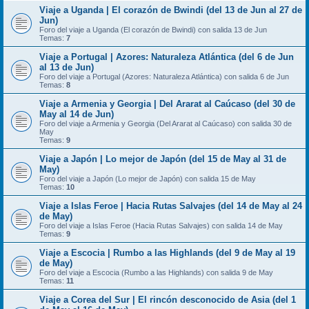
Viaje a Uganda | El corazón de Bwindi (del 13 de Jun al 27 de
Jun)
Foro del viaje a Uganda (El corazón de Bwindi) con salida 13 de Jun
Temas:
7
Viaje a Portugal | Azores: Naturaleza Atlántica (del 6 de Jun
al 13 de Jun)
Foro del viaje a Portugal (Azores: Naturaleza Atlántica) con salida 6 de Jun
Temas:
8
Viaje a Armenia y Georgia | Del Ararat al Caúcaso (del 30 de
May al 14 de Jun)
Foro del viaje a Armenia y Georgia (Del Ararat al Caúcaso) con salida 30 de
May
Temas:
9
Viaje a Japón | Lo mejor de Japón (del 15 de May al 31 de
May)
Foro del viaje a Japón (Lo mejor de Japón) con salida 15 de May
Temas:
10
Viaje a Islas Feroe | Hacia Rutas Salvajes (del 14 de May al 24
de May)
Foro del viaje a Islas Feroe (Hacia Rutas Salvajes) con salida 14 de May
Temas:
9
Viaje a Escocia | Rumbo a las Highlands (del 9 de May al 19
de May)
Foro del viaje a Escocia (Rumbo a las Highlands) con salida 9 de May
Temas:
11
Viaje a Corea del Sur | El rincón desconocido de Asia (del 1