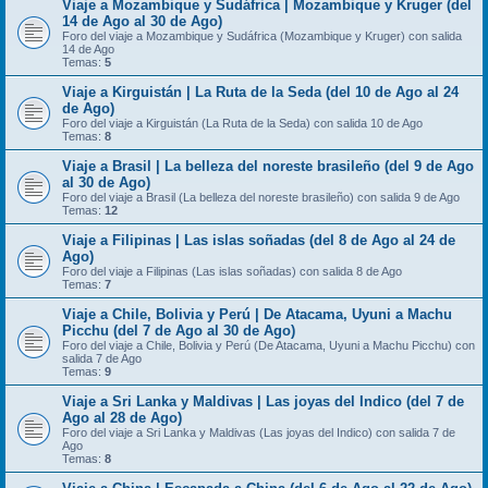
Viaje a Mozambique y Sudáfrica | Mozambique y Kruger (del
14 de Ago al 30 de Ago)
Foro del viaje a Mozambique y Sudáfrica (Mozambique y Kruger) con salida
14 de Ago
Temas:
5
Viaje a Kirguistán | La Ruta de la Seda (del 10 de Ago al 24
de Ago)
Foro del viaje a Kirguistán (La Ruta de la Seda) con salida 10 de Ago
Temas:
8
Viaje a Brasil | La belleza del noreste brasileño (del 9 de Ago
al 30 de Ago)
Foro del viaje a Brasil (La belleza del noreste brasileño) con salida 9 de Ago
Temas:
12
Viaje a Filipinas | Las islas soñadas (del 8 de Ago al 24 de
Ago)
Foro del viaje a Filipinas (Las islas soñadas) con salida 8 de Ago
Temas:
7
Viaje a Chile, Bolivia y Perú | De Atacama, Uyuni a Machu
Picchu (del 7 de Ago al 30 de Ago)
Foro del viaje a Chile, Bolivia y Perú (De Atacama, Uyuni a Machu Picchu) con
salida 7 de Ago
Temas:
9
Viaje a Sri Lanka y Maldivas | Las joyas del Indico (del 7 de
Ago al 28 de Ago)
Foro del viaje a Sri Lanka y Maldivas (Las joyas del Indico) con salida 7 de
Ago
Temas:
8