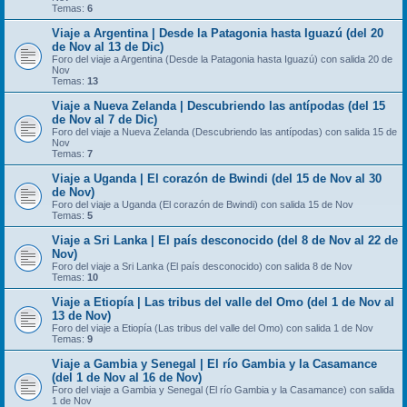
Temas:
6
Viaje a Argentina | Desde la Patagonia hasta Iguazú (del 20
de Nov al 13 de Dic)
Foro del viaje a Argentina (Desde la Patagonia hasta Iguazú) con salida 20 de
Nov
Temas:
13
Viaje a Nueva Zelanda | Descubriendo las antípodas (del 15
de Nov al 7 de Dic)
Foro del viaje a Nueva Zelanda (Descubriendo las antípodas) con salida 15 de
Nov
Temas:
7
Viaje a Uganda | El corazón de Bwindi (del 15 de Nov al 30
de Nov)
Foro del viaje a Uganda (El corazón de Bwindi) con salida 15 de Nov
Temas:
5
Viaje a Sri Lanka | El país desconocido (del 8 de Nov al 22 de
Nov)
Foro del viaje a Sri Lanka (El país desconocido) con salida 8 de Nov
Temas:
10
Viaje a Etiopía | Las tribus del valle del Omo (del 1 de Nov al
13 de Nov)
Foro del viaje a Etiopía (Las tribus del valle del Omo) con salida 1 de Nov
Temas:
9
Viaje a Gambia y Senegal | El río Gambia y la Casamance
(del 1 de Nov al 16 de Nov)
Foro del viaje a Gambia y Senegal (El río Gambia y la Casamance) con salida
1 de Nov