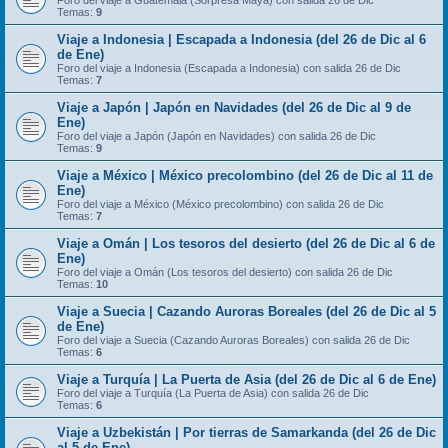
Foro del viaje a Guatemala (Sorpresa Maya) con salida 26 de Dic
Temas:
9
Viaje a Indonesia | Escapada a Indonesia (del 26 de Dic al 6
de Ene)
Foro del viaje a Indonesia (Escapada a Indonesia) con salida 26 de Dic
Temas:
7
Viaje a Japón | Japón en Navidades (del 26 de Dic al 9 de
Ene)
Foro del viaje a Japón (Japón en Navidades) con salida 26 de Dic
Temas:
9
Viaje a México | México precolombino (del 26 de Dic al 11 de
Ene)
Foro del viaje a México (México precolombino) con salida 26 de Dic
Temas:
7
Viaje a Omán | Los tesoros del desierto (del 26 de Dic al 6 de
Ene)
Foro del viaje a Omán (Los tesoros del desierto) con salida 26 de Dic
Temas:
10
Viaje a Suecia | Cazando Auroras Boreales (del 26 de Dic al 5
de Ene)
Foro del viaje a Suecia (Cazando Auroras Boreales) con salida 26 de Dic
Temas:
6
Viaje a Turquía | La Puerta de Asia (del 26 de Dic al 6 de Ene)
Foro del viaje a Turquía (La Puerta de Asia) con salida 26 de Dic
Temas:
6
Viaje a Uzbekistán | Por tierras de Samarkanda (del 26 de Dic
al 5 de Ene)