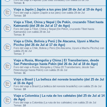
Foro del viaje a Filipinas (Las islas soñadas) con salida 28 de Jul
Temas:
6
Viaje a Japón | Japón a tus pies (del 28 de Jul al 19 de Ago)
Foro del viaje a Japón (Japón a tus pies) con salida 28 de Jul
Temas:
10
Viaje a Tíbet, China y Nepal | De Pekín, cruzando Tibet hasta
Katmandú (del 28 de Jul al 17 de Ago)
Foro del viaje a Tíbet, China y Nepal (De Pekín, cruzando Tibet hasta
Katmandú) con salida 28 de Jul
Temas:
9
Viaje a Chile, Bolivia y Perú | De Atacama, Uyuni a Machu
Picchu (del 26 de Jul al 17 de Ago)
Foro del viaje a Chile, Bolivia y Perú (De Atacama, Uyuni a Machu Picchu) con
salida 26 de Jul
Temas:
7
Viaje a Rusia, Mongolia y China | El Transiberiano, desde
San Petersburgo hasta Pekín (del 26 de Jul al 18 de Ago)
Foro del viaje a Rusia, Mongolia y China (El Transiberiano, desde San
Petersburgo hasta Pekín) con salida 26 de Jul
Temas:
11
Viaje a Brasil | La belleza del noreste brasileño (del 25 de Jul
al 16 de Ago)
Foro del viaje a Brasil (La belleza del noreste brasileño) con salida 25 de Jul
Temas:
10
Viaje a Colombia | La ruta de los cafetales (del 25 de Jul al 14
de Ago)
Foro del viaje a Colombia (La ruta de los cafetales) con salida 25 de Jul
Temas:
10