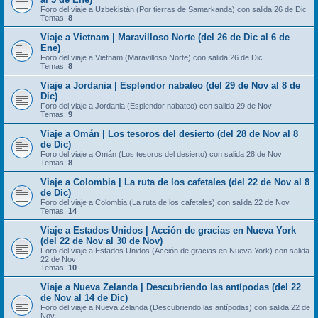
Foro del viaje a Uzbekistán (Por tierras de Samarkanda) con salida 26 de Dic
Temas:
8
Viaje a Vietnam | Maravilloso Norte (del 26 de Dic al 6 de
Ene)
Foro del viaje a Vietnam (Maravilloso Norte) con salida 26 de Dic
Temas:
8
Viaje a Jordania | Esplendor nabateo (del 29 de Nov al 8 de
Dic)
Foro del viaje a Jordania (Esplendor nabateo) con salida 29 de Nov
Temas:
9
Viaje a Omán | Los tesoros del desierto (del 28 de Nov al 8
de Dic)
Foro del viaje a Omán (Los tesoros del desierto) con salida 28 de Nov
Temas:
8
Viaje a Colombia | La ruta de los cafetales (del 22 de Nov al 8
de Dic)
Foro del viaje a Colombia (La ruta de los cafetales) con salida 22 de Nov
Temas:
14
Viaje a Estados Unidos | Acción de gracias en Nueva York
(del 22 de Nov al 30 de Nov)
Foro del viaje a Estados Unidos (Acción de gracias en Nueva York) con salida
22 de Nov
Temas:
10
Viaje a Nueva Zelanda | Descubriendo las antípodas (del 22
de Nov al 14 de Dic)
Foro del viaje a Nueva Zelanda (Descubriendo las antípodas) con salida 22 de
Nov