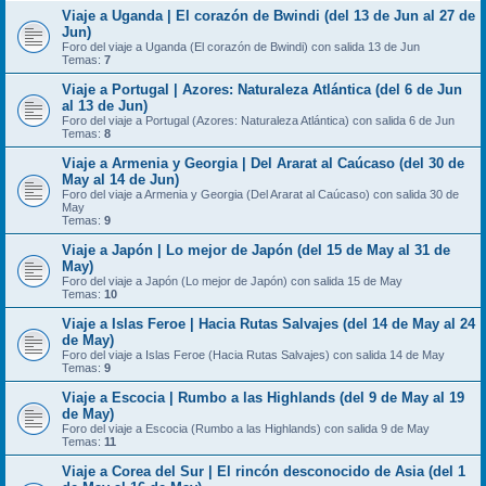
Viaje a Uganda | El corazón de Bwindi (del 13 de Jun al 27 de
Jun)
Foro del viaje a Uganda (El corazón de Bwindi) con salida 13 de Jun
Temas:
7
Viaje a Portugal | Azores: Naturaleza Atlántica (del 6 de Jun
al 13 de Jun)
Foro del viaje a Portugal (Azores: Naturaleza Atlántica) con salida 6 de Jun
Temas:
8
Viaje a Armenia y Georgia | Del Ararat al Caúcaso (del 30 de
May al 14 de Jun)
Foro del viaje a Armenia y Georgia (Del Ararat al Caúcaso) con salida 30 de
May
Temas:
9
Viaje a Japón | Lo mejor de Japón (del 15 de May al 31 de
May)
Foro del viaje a Japón (Lo mejor de Japón) con salida 15 de May
Temas:
10
Viaje a Islas Feroe | Hacia Rutas Salvajes (del 14 de May al 24
de May)
Foro del viaje a Islas Feroe (Hacia Rutas Salvajes) con salida 14 de May
Temas:
9
Viaje a Escocia | Rumbo a las Highlands (del 9 de May al 19
de May)
Foro del viaje a Escocia (Rumbo a las Highlands) con salida 9 de May
Temas:
11
Viaje a Corea del Sur | El rincón desconocido de Asia (del 1