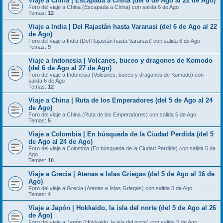
Viaje a China | Escapada a China (del 6 de Ago al 22 de Ago)
Foro del viaje a China (Escapada a China) con salida 6 de Ago
Temas:
12
Viaje a India | Del Rajastán hasta Varanasi (del 6 de Ago al 22
de Ago)
Foro del viaje a India (Del Rajastán hasta Varanasi) con salida 6 de Ago
Temas:
9
Viaje a Indonesia | Volcanes, buceo y dragones de Komodo
(del 6 de Ago al 27 de Ago)
Foro del viaje a Indonesia (Volcanes, buceo y dragones de Komodo) con
salida 6 de Ago
Temas:
12
Viaje a China | Ruta de los Emperadores (del 5 de Ago al 24
de Ago)
Foro del viaje a China (Ruta de los Emperadores) con salida 5 de Ago
Temas:
5
Viaje a Colombia | En búsqueda de la Ciudad Perdida (del 5
de Ago al 24 de Ago)
Foro del viaje a Colombia (En búsqueda de la Ciudad Perdida) con salida 5 de
Ago
Temas:
10
Viaje a Grecia | Atenas e Islas Griegas (del 5 de Ago al 16 de
Ago)
Foro del viaje a Grecia (Atenas e Islas Griegas) con salida 5 de Ago
Temas:
4
Viaje a Japón | Hokkaido, la isla del norte (del 5 de Ago al 26
de Ago)
Foro del viaje a Japón (Hokkaido, la isla del norte) con salida 5 de Ago