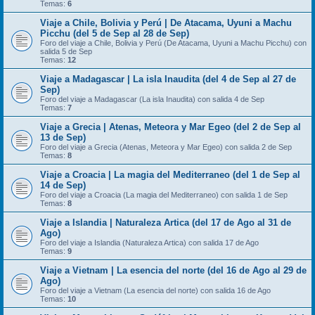
Temas:
6
Viaje a Chile, Bolivia y Perú | De Atacama, Uyuni a Machu
Picchu (del 5 de Sep al 28 de Sep)
Foro del viaje a Chile, Bolivia y Perú (De Atacama, Uyuni a Machu Picchu) con
salida 5 de Sep
Temas:
12
Viaje a Madagascar | La isla Inaudita (del 4 de Sep al 27 de
Sep)
Foro del viaje a Madagascar (La isla Inaudita) con salida 4 de Sep
Temas:
7
Viaje a Grecia | Atenas, Meteora y Mar Egeo (del 2 de Sep al
13 de Sep)
Foro del viaje a Grecia (Atenas, Meteora y Mar Egeo) con salida 2 de Sep
Temas:
8
Viaje a Croacia | La magia del Mediterraneo (del 1 de Sep al
14 de Sep)
Foro del viaje a Croacia (La magia del Mediterraneo) con salida 1 de Sep
Temas:
8
Viaje a Islandia | Naturaleza Artica (del 17 de Ago al 31 de
Ago)
Foro del viaje a Islandia (Naturaleza Artica) con salida 17 de Ago
Temas:
9
Viaje a Vietnam | La esencia del norte (del 16 de Ago al 29 de
Ago)
Foro del viaje a Vietnam (La esencia del norte) con salida 16 de Ago
Temas:
10