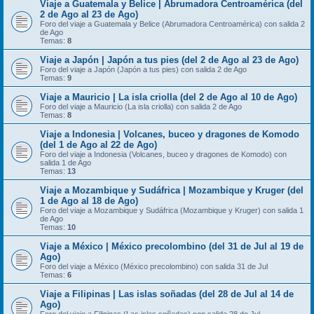
Viaje a Guatemala y Belice | Abrumadora Centroamérica (del
2 de Ago al 23 de Ago)
Foro del viaje a Guatemala y Belice (Abrumadora Centroamérica) con salida 2
de Ago
Temas:
8
Viaje a Japón | Japón a tus pies (del 2 de Ago al 23 de Ago)
Foro del viaje a Japón (Japón a tus pies) con salida 2 de Ago
Temas:
9
Viaje a Mauricio | La isla criolla (del 2 de Ago al 10 de Ago)
Foro del viaje a Mauricio (La isla criolla) con salida 2 de Ago
Temas:
8
Viaje a Indonesia | Volcanes, buceo y dragones de Komodo
(del 1 de Ago al 22 de Ago)
Foro del viaje a Indonesia (Volcanes, buceo y dragones de Komodo) con
salida 1 de Ago
Temas:
13
Viaje a Mozambique y Sudáfrica | Mozambique y Kruger (del
1 de Ago al 18 de Ago)
Foro del viaje a Mozambique y Sudáfrica (Mozambique y Kruger) con salida 1
de Ago
Temas:
10
Viaje a México | México precolombino (del 31 de Jul al 19 de
Ago)
Foro del viaje a México (México precolombino) con salida 31 de Jul
Temas:
6
Viaje a Filipinas | Las islas soñadas (del 28 de Jul al 14 de
Ago)