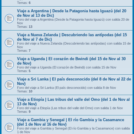
Temas:
6
Viaje a Argentina | Desde la Patagonia hasta Iguazú (del 20
de Nov al 13 de Dic)
Foro del viaje a Argentina (Desde la Patagonia hasta Iguazú) con salida 20 de
Nov
Temas:
13
Viaje a Nueva Zelanda | Descubriendo las antípodas (del 15
de Nov al 7 de Dic)
Foro del viaje a Nueva Zelanda (Descubriendo las antípodas) con salida 15 de
Nov
Temas:
7
Viaje a Uganda | El corazón de Bwindi (del 15 de Nov al 30
de Nov)
Foro del viaje a Uganda (El corazón de Bwindi) con salida 15 de Nov
Temas:
5
Viaje a Sri Lanka | El país desconocido (del 8 de Nov al 22 de
Nov)
Foro del viaje a Sri Lanka (El país desconocido) con salida 8 de Nov
Temas:
10
Viaje a Etiopía | Las tribus del valle del Omo (del 1 de Nov al
13 de Nov)
Foro del viaje a Etiopía (Las tribus del valle del Omo) con salida 1 de Nov
Temas:
9
Viaje a Gambia y Senegal | El río Gambia y la Casamance
(del 1 de Nov al 16 de Nov)
Foro del viaje a Gambia y Senegal (El río Gambia y la Casamance) con salida
1 de Nov