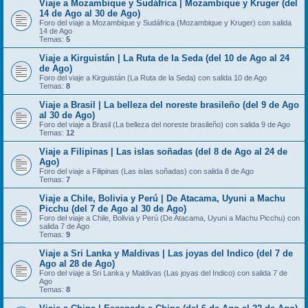
Viaje a Mozambique y Sudáfrica | Mozambique y Kruger (del
14 de Ago al 30 de Ago)
Foro del viaje a Mozambique y Sudáfrica (Mozambique y Kruger) con salida
14 de Ago
Temas:
5
Viaje a Kirguistán | La Ruta de la Seda (del 10 de Ago al 24
de Ago)
Foro del viaje a Kirguistán (La Ruta de la Seda) con salida 10 de Ago
Temas:
8
Viaje a Brasil | La belleza del noreste brasileño (del 9 de Ago
al 30 de Ago)
Foro del viaje a Brasil (La belleza del noreste brasileño) con salida 9 de Ago
Temas:
12
Viaje a Filipinas | Las islas soñadas (del 8 de Ago al 24 de
Ago)
Foro del viaje a Filipinas (Las islas soñadas) con salida 8 de Ago
Temas:
7
Viaje a Chile, Bolivia y Perú | De Atacama, Uyuni a Machu
Picchu (del 7 de Ago al 30 de Ago)
Foro del viaje a Chile, Bolivia y Perú (De Atacama, Uyuni a Machu Picchu) con
salida 7 de Ago
Temas:
9
Viaje a Sri Lanka y Maldivas | Las joyas del Indico (del 7 de
Ago al 28 de Ago)
Foro del viaje a Sri Lanka y Maldivas (Las joyas del Indico) con salida 7 de
Ago
Temas:
8