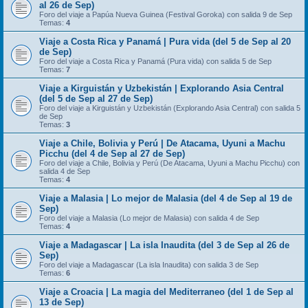
al 26 de Sep)
Foro del viaje a Papúa Nueva Guinea (Festival Goroka) con salida 9 de Sep
Temas:
4
Viaje a Costa Rica y Panamá | Pura vida (del 5 de Sep al 20
de Sep)
Foro del viaje a Costa Rica y Panamá (Pura vida) con salida 5 de Sep
Temas:
7
Viaje a Kirguistán y Uzbekistán | Explorando Asia Central
(del 5 de Sep al 27 de Sep)
Foro del viaje a Kirguistán y Uzbekistán (Explorando Asia Central) con salida 5
de Sep
Temas:
3
Viaje a Chile, Bolivia y Perú | De Atacama, Uyuni a Machu
Picchu (del 4 de Sep al 27 de Sep)
Foro del viaje a Chile, Bolivia y Perú (De Atacama, Uyuni a Machu Picchu) con
salida 4 de Sep
Temas:
4
Viaje a Malasia | Lo mejor de Malasia (del 4 de Sep al 19 de
Sep)
Foro del viaje a Malasia (Lo mejor de Malasia) con salida 4 de Sep
Temas:
4
Viaje a Madagascar | La isla Inaudita (del 3 de Sep al 26 de
Sep)
Foro del viaje a Madagascar (La isla Inaudita) con salida 3 de Sep
Temas:
6
Viaje a Croacia | La magia del Mediterraneo (del 1 de Sep al
13 de Sep)