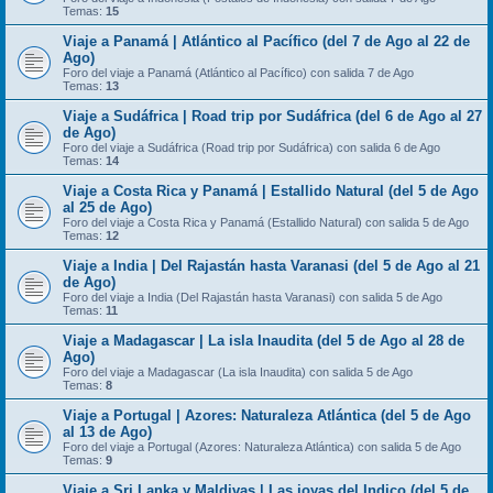
Temas:
15
Viaje a Panamá | Atlántico al Pacífico (del 7 de Ago al 22 de
Ago)
Foro del viaje a Panamá (Atlántico al Pacífico) con salida 7 de Ago
Temas:
13
Viaje a Sudáfrica | Road trip por Sudáfrica (del 6 de Ago al 27
de Ago)
Foro del viaje a Sudáfrica (Road trip por Sudáfrica) con salida 6 de Ago
Temas:
14
Viaje a Costa Rica y Panamá | Estallido Natural (del 5 de Ago
al 25 de Ago)
Foro del viaje a Costa Rica y Panamá (Estallido Natural) con salida 5 de Ago
Temas:
12
Viaje a India | Del Rajastán hasta Varanasi (del 5 de Ago al 21
de Ago)
Foro del viaje a India (Del Rajastán hasta Varanasi) con salida 5 de Ago
Temas:
11
Viaje a Madagascar | La isla Inaudita (del 5 de Ago al 28 de
Ago)
Foro del viaje a Madagascar (La isla Inaudita) con salida 5 de Ago
Temas:
8
Viaje a Portugal | Azores: Naturaleza Atlántica (del 5 de Ago
al 13 de Ago)
Foro del viaje a Portugal (Azores: Naturaleza Atlántica) con salida 5 de Ago
Temas:
9
Viaje a Sri Lanka y Maldivas | Las joyas del Indico (del 5 de