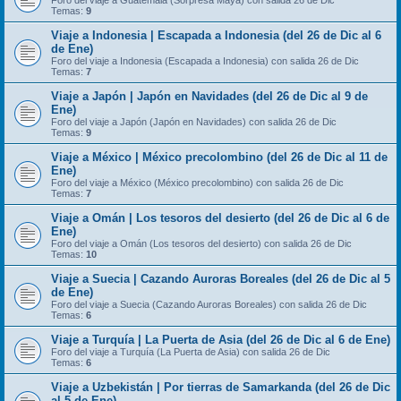
Foro del viaje a Guatemala (Sorpresa Maya) con salida 26 de Dic
Temas:
9
Viaje a Indonesia | Escapada a Indonesia (del 26 de Dic al 6
de Ene)
Foro del viaje a Indonesia (Escapada a Indonesia) con salida 26 de Dic
Temas:
7
Viaje a Japón | Japón en Navidades (del 26 de Dic al 9 de
Ene)
Foro del viaje a Japón (Japón en Navidades) con salida 26 de Dic
Temas:
9
Viaje a México | México precolombino (del 26 de Dic al 11 de
Ene)
Foro del viaje a México (México precolombino) con salida 26 de Dic
Temas:
7
Viaje a Omán | Los tesoros del desierto (del 26 de Dic al 6 de
Ene)
Foro del viaje a Omán (Los tesoros del desierto) con salida 26 de Dic
Temas:
10
Viaje a Suecia | Cazando Auroras Boreales (del 26 de Dic al 5
de Ene)
Foro del viaje a Suecia (Cazando Auroras Boreales) con salida 26 de Dic
Temas:
6
Viaje a Turquía | La Puerta de Asia (del 26 de Dic al 6 de Ene)
Foro del viaje a Turquía (La Puerta de Asia) con salida 26 de Dic
Temas:
6
Viaje a Uzbekistán | Por tierras de Samarkanda (del 26 de Dic
al 5 de Ene)